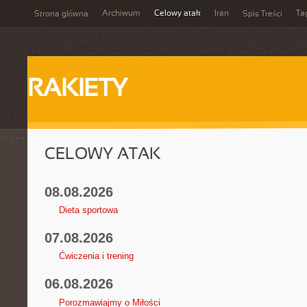
Archiwum
Celowy atak
Iran
Ta
Strona główna
Spis Treści
RAKIETY
CELOWY ATAK
08.08.2026
Dieta sportowa
07.08.2026
Ćwiczenia i trening
06.08.2026
Porozmawiajmy o Miłości