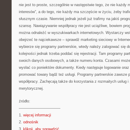
nie jest to proste, szczególnie w następstwie tego, że nie każdy 
interesów”, a do tego, nie każdy ma szczęście w życiu, żeby traf
słusznym czasie. Niemniej jednak jeżeli już trafimy na jakiś pro
szansę. Nawiązywanie współpracy nie jest uciążliwe, bowiem pro
można odnaleźć w wyszukiwarkach internetowych. Wystarczy wstą
obejrzeć te najciekawsze – sprawdź marketing sieciowy w Internec
wybierze się programy partnerskie, wtedy należy zalogować się d
kolejności jednak trzeba poddać się rejestracji. Tam programy pa
swoich danych osobowych, a także numeru konta. Czasami może
wysłać co poniektóre dokumenty. Kiedy następuje logowanie oraz 
promować towary bądź też usługi. Programy partnerskie zawsze p
współpracy. Zachęcają także do korzystania z rozmaitych usług i
merytorycznej.
źródło:
———————————
1.
więcej informacji
2.
odnośnik
3.
kliknij, aby sprawdzić