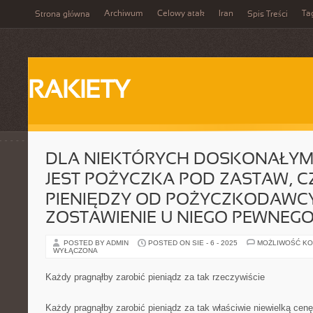
Archiwum
Celowy atak
Iran
Ta
Strona główna
Spis Treści
RAKIETY
DLA NIEKTÓRYCH DOSKONAŁYM
JEST POŻYCZKA POD ZASTAW, C
PIENIĘDZY OD POŻYCZKODAWC
ZOSTAWIENIE U NIEGO PEWNEG
POSTED BY ADMIN
POSTED ON SIE - 6 - 2025
MOŻLIWOŚĆ K
WYŁĄCZONA
Każdy pragnąłby zarobić pieniądz za tak rzeczywiście
Każdy pragnąłby zarobić pieniądz za tak właściwie niewielką cenę 