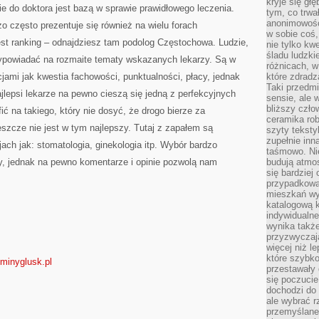
kryje się gł
ie do doktora jest bazą w sprawie prawidłowego leczenia.
tym, co trwa
anonimowośc
o często prezentuje się również na wielu forach
w sobie coś,
est ranking – odnajdziesz tam podolog Częstochowa. Ludzie,
nie tylko kwe
śladu ludzki
 wypowiadać na rozmaite tematy wskazanych lekarzy. Są w
różnicach, w
acjami jak kwestia fachowości, punktualności, płacy, jednak
które zdradz
Taki przedmi
ajlepsi lekarze na pewno cieszą się jedną z perfekcyjnych
sensie, ale 
bliższy czło
afić na takiego, który nie dosyć, że drogo bierze za
ceramika rob
szcze nie jest w tym najlepszy. Tutaj z zapałem są
szyty teksty
zupełnie inn
jach jak: stomatologia, ginekologia itp. Wybór bardzo
taśmowo. Ni
ty, jednak na pewno komentarze i opinie pozwolą nam
budują atmos
się bardziej
przypadkowa.
mieszkań wyg
katalogową 
indywidualn
wynika takż
przyzwyczaja
więcej niż l
które szybko 
gminyglusk.pl
przestawały 
się poczucie
dochodzi do 
ale wybrać r
przemyślane 