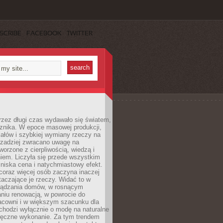
SCRIBE
FACEBOOK
TWITTER
rzez długi czas wydawało się światem,
 znika. W epoce masowej produkcji,
iałów i szybkiej wymiany rzeczy na
rzadziej zwracano uwagę na
worzone z cierpliwością, wiedzą i
iem. Liczyła się przede wszystkim
niska cena i natychmiastowy efekt.
coraz więcej osób zaczyna inaczej
taczające je rzeczy. Widać to w
ządzania domów, w rosnącym
niu renowacją, w powrocie do
racowni i w większym szacunku dla
 chodzi wyłącznie o modę na naturalne
ręczne wykonanie. Za tym trendem