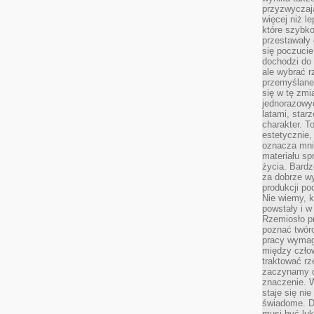
przyzwyczaja
więcej niż l
które szybko 
przestawały 
się poczucie
dochodzi do 
ale wybrać r
przemyślane 
się w tę zmi
jednorazowyc
latami, star
charakter. To
estetycznie,
oznacza mni
materiału sp
życia. Bardz
za dobrze 
produkcji po
Nie wiemy, k
powstały i w
Rzemiosło p
poznać twórc
pracy wymaga
między czło
traktować rz
zaczynamy d
znaczenie. 
staje się nie
świadome. D
musi być luk