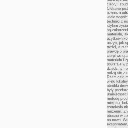
ciepły i zbu
Ciekawe jest
oznacza odr
wiele współc
techniki z 
stylem życia
są zakorzen
materiału, a
użytkownik
uczyć, jak s
treści, a rz
prawdę o pra
cierpliwe op
materiału i 
powstaje w 
dziedziny i 
rodzą się z 
Rzemiosło m
wielu lokaln
obróbki drew
były przekaz
umiejętności
metodę prod
miejscu, lud
rzemiosła n
muzeum. Zna
obecne w cod
na nowo. Wte
eksponatem, 