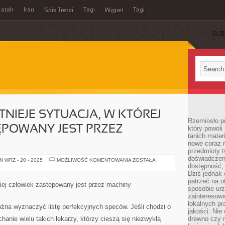
 atak
Iran
Tagi
Tagi
Spis Treści
Węgiel
SUB
STNIEJE SYTUACJA, W KTÓREJ
Rzemiosło p
ĘPOWANY JEST PRZEZ
który powoli
tanich mater
nowe coraz 
przedmioty t
doświadczen
NIE
 WRZ - 20 - 2025
MOŻLIWOŚĆ KOMENTOWANIA
ZOSTAŁA
OD
dostępność, 
DZISIAJ
Dziś jednak 
ISTNIEJE
patrzeć na o
SYTUACJA,
akiej człowiek zastępowany jest przez machiny
W
sposobie ur
KTÓREJ
zainteresowa
CZŁOWIEK
lokalnych p
ZASTĘPOWANY
żna wyznaczyć listę perfekcyjnych speców. Jeśli chodzi o
JEST
jakości. Nie
PRZEZ
chanie wielu takich lekarzy, którzy cieszą się niezwykłą
drewno czy 
MACHINY