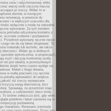
niska cena i natychmiastowy efekt.
coraz więcej osób zaczyna inaczej
taczające je rzeczy. Widać to w
ządzania domów, w rosnącym
niu renowacją, w powrocie do
racowni i w większym szacunku dla
 chodzi wyłącznie o modę na naturalne
ręczne wykonanie. Za tym trendem
ębsza potrzeba odzyskania kontaktu z
łe, uczciwie zrobione i pozbawione
i. Przedmiot wykonany ręcznie niesie
 czego nie da się łatwo skopiować. To
stia materiału lub techniki, ale także
ej obecności. Widać go w drobnych
 sposobie wykończenia, w proporcjach,
ają myśl i decyzję konkretnej osoby.
ot nie jest idealny w przemysłowym
właśnie dzięki temu często wydaje się
wiekowi. Mebel z litego drewna,
iona w małej pracowni czy ręcznie
lia potrafią wprowadzić do wnętrza
ą jakość niż rzeczy wytwarzane
e krzyczą swoją obecnością, lecz
ferę. Sprawiają, że przestrzeń staje
 osobista, a codzienność nieco mniej
 To istotne zwłaszcza dziś, gdy wiele
ląda podobnie i łatwo zamienia się w
kompozycję pozbawioną
ego charakteru. Renesans rzemiosła
e ze zmęczenia nadmiarem. Przez lata