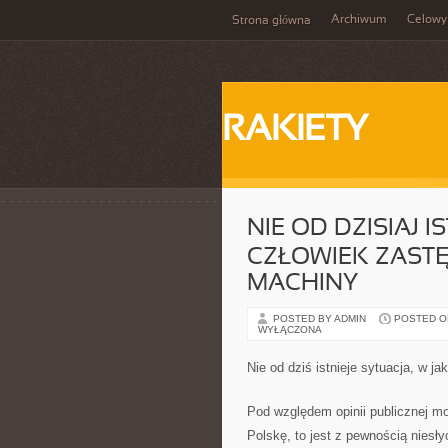
Archiwum
Celowy
Strona główna
RAKIETY
NIE OD DZISIAJ I
CZŁOWIEK ZAST
MACHINY
POSTED BY ADMIN
POSTED ON
WYŁĄCZONA
Nie od dziś istnieje sytuacja, w j
Pod względem opinii publicznej mo
Polskę, to jest z pewnością niesły