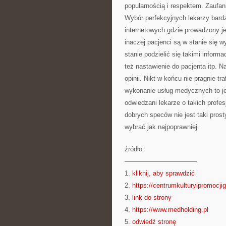
popularnością i respektem. Zaufan
Wybór perfekcyjnych lekarzy bardz
internetowych gdzie prowadzony j
inaczej pacjenci są w stanie się
stanie podzielić się takimi inform
też nastawienie do pacjenta itp. N
opinii. Nikt w końcu nie pragnie tr
wykonanie usług medycznych to je
odwiedzani lekarze o takich profes
dobrych speców nie jest taki pros
wybrać jak najpoprawniej.
źródło:
———————————
1.
kliknij, aby sprawdzić
2.
https://centrumkulturyipromocji
3.
link do strony
4.
https://www.medholding.pl
5.
odwiedź stronę