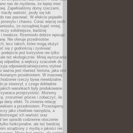
no nas do myślenia, że lepiej mieć
epiej. Zapełnialiśmy domy rzeczami,
traciły wartość, psuły się lub
do nas pasować. W efekcie pojawiło
 przesytu i chaosu. Coraz więcej osób
wniosku, że rozsądniej kupić mniej,
zeczy solidniejsze, bardziej
i trwalsze. Rzemiosło dobrze wpisuje
anę. Nie oferuje przedmiotów
h, lecz takich, które mogą służyć
zeć się z godnością i zyskiwać
 podejście jest korzystne nie tylko
 ale też ekologicznie. Mniej wyrzucania
ej odpadów, a większy szacunek do
rzyja odpowiedzialniejszemu stylowi
o ważna jest również historia, jaka stoi
wykonanym przedmiotem. W masowej
chodzenie rzeczy bywa niewidzialne.
to je stworzył, z czego dokładnie
 jakich warunkach były produkowane.
rzywraca przejrzystość. Możemy
ę, zrozumieć proces i zobaczyć, ile
 dany efekt. To zmienia relację
wiekiem a przedmiotem. Przestajemy
eczy jako chwilowe narzędzia, a
ostrzegać ich wartość oraz
W ten sposób codzienne otoczenie
 tylko funkcjonalne, ale też bardziej
om urządzony z myślą o jakości nie
susowy. Może być prosty, ale spójny,