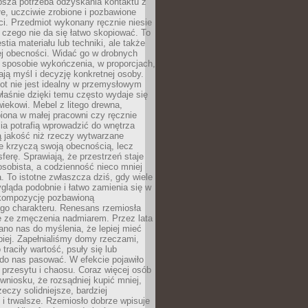
ębsza potrzeba odzyskania kontaktu z
łe, uczciwie zrobione i pozbawione
i. Przedmiot wykonany ręcznie niesie
 czego nie da się łatwo skopiować. To
stia materiału lub techniki, ale także
ej obecności. Widać go w drobnych
 sposobie wykończenia, w proporcjach,
ają myśl i decyzję konkretnej osoby.
ot nie jest idealny w przemysłowym
właśnie dzięki temu często wydaje się
wiekowi. Mebel z litego drewna,
iona w małej pracowni czy ręcznie
lia potrafią wprowadzić do wnętrza
ą jakość niż rzeczy wytwarzane
e krzyczą swoją obecnością, lecz
ferę. Sprawiają, że przestrzeń staje
 osobista, a codzienność nieco mniej
 To istotne zwłaszcza dziś, gdy wiele
ląda podobnie i łatwo zamienia się w
kompozycję pozbawioną
ego charakteru. Renesans rzemiosła
e ze zmęczenia nadmiarem. Przez lata
no nas do myślenia, że lepiej mieć
epiej. Zapełnialiśmy domy rzeczami,
traciły wartość, psuły się lub
do nas pasować. W efekcie pojawiło
 przesytu i chaosu. Coraz więcej osób
wniosku, że rozsądniej kupić mniej,
zeczy solidniejsze, bardziej
i trwalsze. Rzemiosło dobrze wpisuje