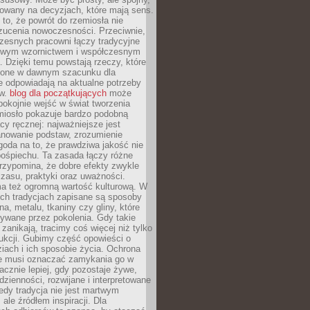
dowany na decyzjach, które mają sens.
 to, że powrót do rzemiosła nie
zucenia nowoczesności. Przeciwnie,
zesnych pracowni łączy tradycyjne
nowym wzornictwem i współczesnym
. Dzięki temu powstają rzeczy, które
ione w dawnym szacunku dla
le odpowiadają na aktualne potrzeby
ów.
blog dla początkujących
może
pokojnie wejść w świat tworzenia
emiosło pokazuje bardzo podobną
cy ręcznej: najważniejsze jest
anowanie podstaw, zrozumienie
zgoda na to, że prawdziwa jakość nie
pośpiechu. Ta zasada łączy różne
przypomina, że dobre efekty zwykle
czasu, praktyki oraz uważności.
a też ogromną wartość kulturową. W
ych tradycjach zapisane są sposoby
na, metalu, tkaniny czy gliny, które
ywane przez pokolenia. Gdy takie
 zanikają, tracimy coś więcej niż tylko
ukcji. Gubimy część opowieści o
ziach i ich sposobie życia. Ochrona
ie musi oznaczać zamykania go w
cznie lepiej, gdy pozostaje żywe,
zienności, rozwijane i interpretowane
dy tradycja nie jest martwym
ale źródłem inspiracji. Dla