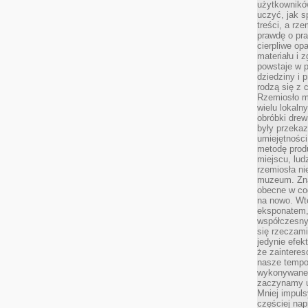
użytkownik
uczyć, jak s
treści, a rz
prawdę o pra
cierpliwe op
materiału i 
powstaje w 
dziedziny i 
rodzą się z 
Rzemiosło m
wielu lokaln
obróbki drew
były przekaz
umiejętności
metodę prod
miejscu, lud
rzemiosła n
muzeum. Zna
obecne w cod
na nowo. Wte
eksponatem, 
współczesny
się rzeczami
jedynie efe
że zaintere
nasze tempo
wykonywane 
zaczynamy u
Mniej impul
częściej nap