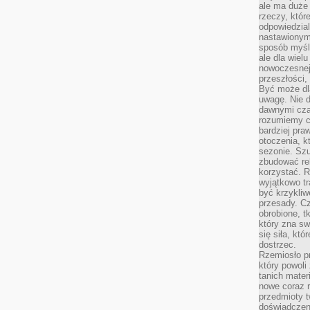
ale ma duże
rzeczy, któr
odpowiedzial
nastawionym 
sposób myśl
ale dla wiel
nowoczesnej 
przeszłości,
Być może dl
uwagę. Nie d
dawnymi czas
rozumiemy c
bardziej pra
otoczenia, k
sezonie. Sz
zbudować rel
korzystać. 
wyjątkowo tr
być krzykli
przesady. C
obrobione, t
który zna sw
się siła, któ
dostrzec.
Rzemiosło p
który powoli
tanich mater
nowe coraz 
przedmioty t
doświadczen