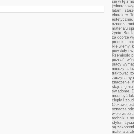
się w tę zmi
jednorazowyc
latami, star
charakter. To
estetycznie,
oznacza mni
materiału sp
życia. Bardz
za dobrze 
produkcji po
Nie wiemy, k
powstały i w
Rzemiosło p
poznać twórc
pracy wymaga
między czło
traktować rz
zaczynamy d
znaczenie. 
staje się nie
świadome. D
musi być luk
ciepły i zbu
Ciekawe jest
oznacza odr
wiele współc
techniki z 
stylem życia
są zakorzen
materiału, a