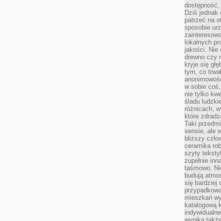
dostępność, 
Dziś jednak 
patrzeć na o
sposobie ur
zainteresowa
lokalnych p
jakości. Nie
drewno czy 
kryje się gł
tym, co trwa
anonimowośc
w sobie coś,
nie tylko kwe
śladu ludzki
różnicach, w
które zdradz
Taki przedmi
sensie, ale 
bliższy czło
ceramika rob
szyty teksty
zupełnie inn
taśmowo. Ni
budują atmos
się bardziej
przypadkowa.
mieszkań wyg
katalogową 
indywidualn
wynika takż