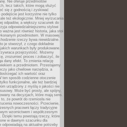
anę. Nie oferuje przedmiotów
h, lecz takich, które mogą służyć
zeć się z godnością i zyskiwać
 podejście jest korzystne nie tylko
 ale też ekologicznie. Mniej wyrzucania
ej odpadów, a większy szacunek do
rzyja odpowiedzialniejszemu stylowi
o ważna jest również historia, jaka stoi
wykonanym przedmiotem. W masowej
chodzenie rzeczy bywa niewidzialne.
to je stworzył, z czego dokładnie
 jakich warunkach były produkowane.
rzywraca przejrzystość. Możemy
ę, zrozumieć proces i zobaczyć, ile
 dany efekt. To zmienia relację
wiekiem a przedmiotem. Przestajemy
eczy jako chwilowe narzędzia, a
ostrzegać ich wartość oraz
W ten sposób codzienne otoczenie
 tylko funkcjonalne, ale też bardziej
om urządzony z myślą o jakości nie
susowy. Może być prosty, ale spójny,
dowany na decyzjach, które mają sens.
 to, że powrót do rzemiosła nie
zucenia nowoczesności. Przeciwnie,
zesnych pracowni łączy tradycyjne
nowym wzornictwem i współczesnym
. Dzięki temu powstają rzeczy, które
ione w dawnym szacunku dla
le odpowiadają na aktualne potrzeby