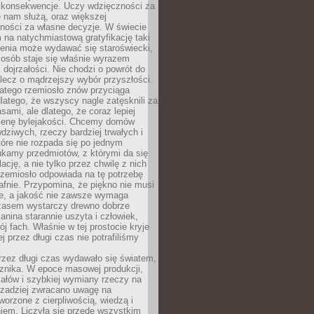
 konsekwencje. Uczy wdzięczności za
e nam służą, oraz większej
ności za własne decyzje. W świecie
na natychmiastową gratyfikację taki
enia może wydawać się staroświecki,
u osób staje się właśnie wyrazem
dojrzałości. Nie chodzi o powrót do
 lecz o mądrzejszy wybór przyszłości.
atego rzemiosło znów przyciąga
latego, że wszyscy nagle zatęsknili za
ami, ale dlatego, że coraz lepiej
enę bylejakości. Chcemy domów
wdziwych, rzeczy bardziej trwałych i
tóre nie rozpada się po jednym
ukamy przedmiotów, z którymi da się
ację, a nie tylko przez chwilę z nich
Rzemiosło odpowiada na tę potrzebę
afnie. Przypomina, że piękno nie musi
we, a jakość nie zawsze wymaga
zasem wystarczy drewno dobrze
kanina starannie uszyta i człowiek,
ój fach. Właśnie w tej prostocie kryje
rej przez długi czas nie potrafiliśmy
rzez długi czas wydawało się światem,
 znika. W epoce masowej produkcji,
iałów i szybkiej wymiany rzeczy na
rzadziej zwracano uwagę na
worzone z cierpliwością, wiedzą i
iem. Liczyła się przede wszystkim