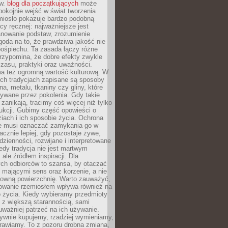
ów.
blog dla początkujących
może
pokojnie wejść w świat tworzenia
emiosło pokazuje bardzo podobną
cy ręcznej: najważniejsze jest
anowanie podstaw, zrozumienie
zgoda na to, że prawdziwa jakość nie
pośpiechu. Ta zasada łączy różne
przypomina, że dobre efekty zwykle
czasu, praktyki oraz uważności.
a też ogromną wartość kulturową. W
ych tradycjach zapisane są sposoby
na, metalu, tkaniny czy gliny, które
ywane przez pokolenia. Gdy takie
 zanikają, tracimy coś więcej niż tylko
ukcji. Gubimy część opowieści o
ziach i ich sposobie życia. Ochrona
ie musi oznaczać zamykania go w
cznie lepiej, gdy pozostaje żywe,
zienności, rozwijane i interpretowane
dy tradycja nie jest martwym
ale źródłem inspiracji. Dla
ch odbiorców to szansa, by otaczać
 mającymi sens oraz korzenie, a nie
ktowną powierzchnię. Warto zauważyć,
sowanie rzemiosłem wpływa również na
 życia. Kiedy wybieramy przedmioty
z większą starannością, sami
ważniej patrzeć na ich używanie.
sywnie kupujemy, rzadziej wymieniamy,
rawiamy. To z pozoru drobna zmiana,