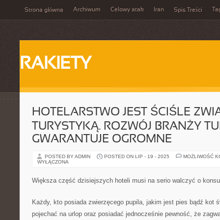
Archiwum
Celowy atak
Iran
Ta
Strona główna
Spis Treści
RAKIETY
HOTELARSTWO JEST ŚCIŚLE ZWI
TURYSTYKĄ. ROZWÓJ BRANŻY T
GWARANTUJE OGROMNE
POSTED BY ADMIN
POSTED ON LIP - 19 - 2025
MOŻLIWOŚĆ 
WYŁĄCZONA
Większa część dzisiejszych hoteli musi na serio walczyć o kon
Każdy, kto posiada zwierzęcego pupila, jakim jest pies bądź kot św
pojechać na urlop oraz posiadać jednocześnie pewność, że zagw