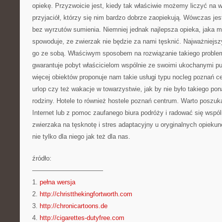
opiekę. Przyzwoicie jest, kiedy tak właściwie możemy liczyć na w
przyjaciół, którzy się nim bardzo dobrze zaopiekują. Wówczas je
bez wyrzutów sumienia. Niemniej jednak najlepsza opieka, jaka m
spowoduje, ze zwierzak nie będzie za nami tęsknić. Najważniejs
go ze sobą. Właściwym sposobem na rozwiązanie takiego problemu
gwarantuje pobyt właścicielom wspólnie ze swoimi ukochanymi pupi
więcej obiektów proponuje nam takie usługi typu nocleg poznań c
urlop czy też wakacje w towarzystwie, jak by nie było takiego po
rodziny. Hotele to również hostele poznań centrum. Warto poszuka
Internet lub z pomoc zaufanego biura podróży i radować się wspó
zwierzaka na tęsknotę i stres adaptacyjny u oryginalnych opieku
nie tylko dla niego jak też dla nas.
źródło:
———————————
1.
pełna wersja
2.
http://christthekingfortworth.com
3.
http://chronicartoons.de
4.
http://cigarettes-dutyfree.com