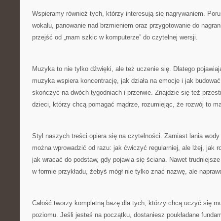
Wspieramy również tych, którzy interesują się nagrywaniem. Po
wokalu, panowanie nad brzmieniem oraz przygotowanie do nagrania
przejść od „mam szkic w komputerze” do czytelnej wersji.
Muzyka to nie tylko dźwięki, ale też uczenie się. Dlatego pojawiaj
muzyka wspiera koncentrację, jak działa na emocje i jak budować 
skończyć na dwóch tygodniach i przerwie. Znajdzie się też przes
dzieci, którzy chcą pomagać mądrze, rozumiejąc, że rozwój to ma
Styl naszych treści opiera się na czytelności. Zamiast lania wod
można wprowadzić od razu: jak ćwiczyć regularniej, ale lżej, jak r
jak wracać do podstaw, gdy pojawia się ściana. Nawet trudniejsz
w formie przykładu, żebyś mógł nie tylko znać nazwę, ale napraw
Całość tworzy kompletną bazę dla tych, którzy chcą uczyć się mu
poziomu. Jeśli jesteś na początku, dostaniesz poukładane fundam