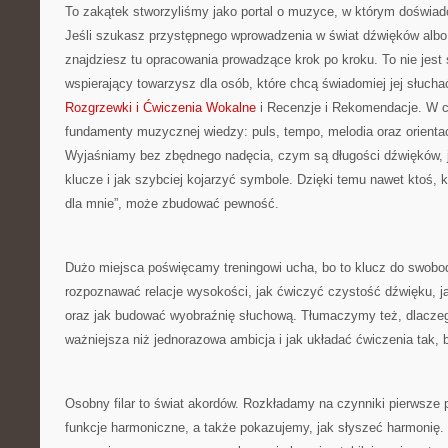
To zakątek stworzyliśmy jako portal o muzyce, w którym doświadc
Jeśli szukasz przystępnego wprowadzenia w świat dźwięków albo 
znajdziesz tu opracowania prowadzące krok po kroku. To nie jest 
wspierający towarzysz dla osób, które chcą świadomiej jej słucha
Rozgrzewki i Ćwiczenia Wokalne
i Recenzje i Rekomendacje. W c
fundamenty muzycznej wiedzy: puls, tempo, melodia oraz orientacja
Wyjaśniamy bez zbędnego nadęcia, czym są długości dźwięków, jak
klucze i jak szybciej kojarzyć symbole. Dzięki temu nawet ktoś, k
dla mnie”, może zbudować pewność.
Dużo miejsca poświęcamy treningowi ucha, bo to klucz do swobo
rozpoznawać relacje wysokości, jak ćwiczyć czystość dźwięku, j
oraz jak budować wyobraźnię słuchową. Tłumaczymy też, dlacze
ważniejsza niż jednorazowa ambicja i jak układać ćwiczenia tak, 
Osobny filar to świat akordów. Rozkładamy na czynniki pierwsze
funkcje harmoniczne, a także pokazujemy, jak słyszeć harmonię. 