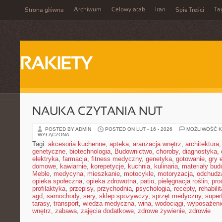
Archiwum
Celowy atak
Iran
Ta
Strona główna
Spis Treści
RAKIETY
NAUKA CZYTANIA NUT
POSTED BY ADMIN
POSTED ON LUT - 16 - 2026
MOŻLIWOŚĆ 
WYŁĄCZONA
Tagi:
akcesoria kuchenne
,
apteka
,
aranżacja wnętrz
,
architektura
genetyczne
,
biotechnologia
,
Budownictwo
,
choroby
,
diagnostyka
,
elektryka
,
farmacja
,
fitness medyczny
,
genetyka
,
gotowanie
,
gry 
domowe
,
kawiarnie
,
korepetycje
,
kuchnia
,
kulinaria
,
materiały bud
Meble
,
medycyna
,
mieszkanie
,
motocykle
,
motoryzacja
,
odchudz
opieka społeczna
,
opieka zdrowotna
,
patio
,
pielęgnacja roślin
,
pro
profilaktyka
,
przepisy
,
przychodnia
,
psychologia
,
recepty
,
rehabili
agd
,
samochody
,
sery
,
sklep spożywczy
,
sprzęt medyczny
,
super
tarasy
,
transport
,
wiedza medyczna
,
wina
,
wodociągi
,
wyposażeni
wnętrz
,
zabawa
,
zajęcia dodatkowe
,
zdrowe żywienie
,
zdrowie