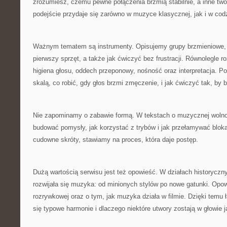
zrozumiesz, czemu pewne połączenia brzmią stabilnie, a inne two
podejście przydaje się zarówno w muzyce klasycznej, jak i w co
Ważnym tematem są instrumenty. Opisujemy grupy brzmieniowe,
pierwszy sprzęt, a także jak ćwiczyć bez frustracji. Równolegle r
higiena głosu, oddech przeponowy, nośność oraz interpretacja. P
skalą, co robić, gdy głos brzmi zmęczenie, i jak ćwiczyć tak, by b
Nie zapominamy o zabawie formą. W tekstach o muzycznej wolno
budować pomysły, jak korzystać z trybów i jak przełamywać blo
cudowne skróty, stawiamy na proces, która daje postęp.
Dużą wartością serwisu jest też opowieść. W działach historyczn
rozwijała się muzyka: od minionych stylów po nowe gatunki. Op
rozrywkowej oraz o tym, jak muzyka działa w filmie. Dzięki temu ł
się typowe harmonie i dlaczego niektóre utwory zostają w głowie ja