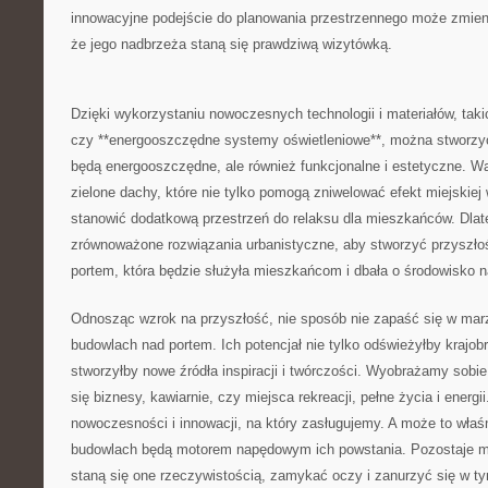
innowacyjne ​podejście do⁣ planowania⁣ przestrzennego może zmieni
że jego nadbrzeża staną się prawdziwą wizytówką.
Dzięki wykorzystaniu nowoczesnych technologii i materiałów, ‍taki
czy **energooszczędne systemy oświetleniowe**, można stworzyć b
⁣będą energooszczędne,​ ale również funkcjonalne i estetyczne.‌ Wa
zielone⁣ dachy,‌ które nie tylko pomogą⁤ zniwelować efekt miejskiej
stanowić dodatkową przestrzeń do relaksu dla​ mieszkańców. Dlat
zrównoważone rozwiązania urbanistyczne, aby‍ stworzyć przyszło
portem, która będzie służyła‍ mieszkańcom⁤ i dbała o środowisko n
Odnosząc wzrok ⁤na przyszłość,‍ nie sposób nie zapaść się​ w m
budowlach⁤ nad portem. Ich potencjał ‍nie‍ tylko odświeżyłby krajob
stworzyłby nowe źródła inspiracji i twórczości. Wyobrażamy ‍sobie
się ‌biznesy, kawiarnie, czy⁣ miejsca rekreacji,​ pełne życia i energ
nowoczesności i innowacji, na który zasługujemy. A może to właśn
budowlach będą motorem napędowym ich powstania. Pozostaje mi
staną ‌się one rzeczywistością, ​zamykać oczy i ‍zanurzyć się w 