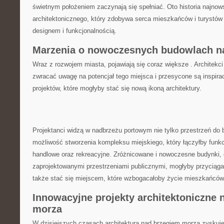
świetnym położeniem zaczynają się spełniać. Oto ​historia najnow
architektonicznego, który⁤ zdobywa serca mieszkańców i turystó
designem i funkcjonalnością.
Marzenia ⁣o⁤ nowoczesnych budowlach​ 
Wraz z rozwojem miasta, pojawiają się coraz większe . Architekci 
zwracać uwagę ⁢na ‌potencjał tego miejsca i przesycone są inspira
projektów, które mogłyby stać‌ się nową ​ikoną‌ architektury.
Projektanci widzą w nadbrzeżu‍ portowym nie‍ tylko przestrzeń do
możliwość stworzenia kompleksu miejskiego, który łączyłby funkc
handlowe oraz​ rekreacyjne. Zróżnicowane i nowoczesne ⁢budynki, ⁣
zaprojektowanymi przestrzeniami publicznymi, mogłyby przyciągać 
także stać się ⁣miejscem, które wzbogacałoby‌ życie mieszkańców‌
Innowacyjne projekty architektoniczne 
morza
W dzisiejszych czasach architektura ⁣nad brzegiem ⁢morza zyskuj