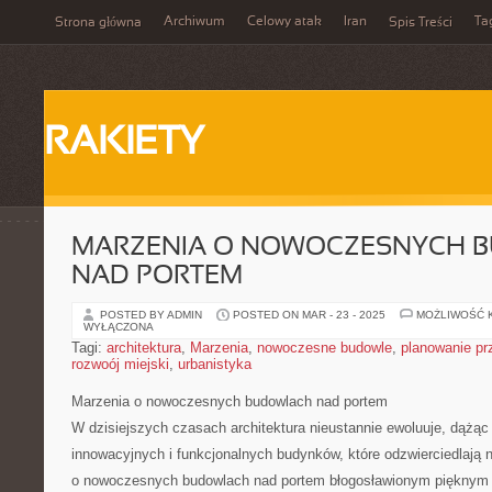
Archiwum
Celowy atak
Iran
Ta
Strona główna
Spis Treści
RAKIETY
MARZENIA O NOWOCZESNYCH 
NAD PORTEM
POSTED BY ADMIN
POSTED ON MAR - 23 - 2025
MOŻLIWOŚĆ 
WYŁĄCZONA
Tagi:
architektura
,
Marzenia
,
nowoczesne budowle
,
planowanie pr
rozwoój miejski
,
urbanistyka
Marzenia o nowoczesnych budowlach nad ​portem
W dzisiejszych czasach architektura⁢ nieustannie ewoluuje, dążąc 
innowacyjnych⁣ i funkcjonalnych budynków, które odzwierciedlają
o nowoczesnych budowlach ⁤nad portem ‍błogosławionym ‌pięknym 