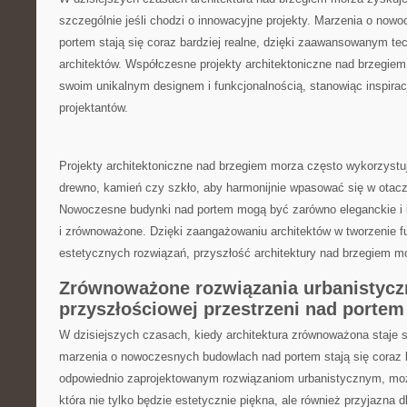
szczególnie ‌jeśli chodzi o innowacyjne projekty. Marzenia o no
portem stają się ‌coraz bardziej realne, ⁢dzięki zaawansowanym te
architektów. Współczesne⁢ projekty architektoniczne ⁤nad​ brzegi
swoim unikalnym ⁤designem i⁣ funkcjonalnością, stanowiąc inspiracj
projektantów.
Projekty architektoniczne⁣ nad brzegiem morza często wykorzystują
drewno, kamień‍ czy szkło, aby‍ harmonijnie wpasować się w ​otacz
‌Nowoczesne‍ budynki ‌nad portem mogą być zarówno eleganckie‌ i⁢
i ​zrównoważone. Dzięki zaangażowaniu architektów ‍w tworzenie fu
estetycznych rozwiązań, przyszłość architektury nad ⁤brzegiem ‌mo
Zrównoważone rozwiązania urbanistycz
przyszłościowej przestrzeni nad portem
W dzisiejszych czasach,​ kiedy architektura zrównoważona staje si
marzenia o nowoczesnych budowlach⁣ nad portem stają się coraz ba
⁢odpowiednio⁣ zaprojektowanym rozwiązaniom urbanistycznym, ​mo
‍która ​nie tylko⁣ będzie estetycznie ⁤piękna, ale również przyjazna 