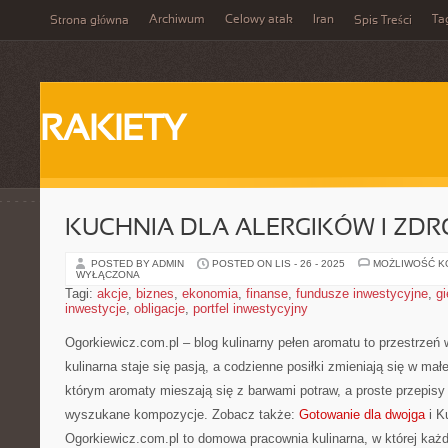
Archiwum
Celowy atak
Iran
Ta
Strona główna
Spis Treści
RAKIETY
KUCHNIA DLA ALERGIKÓW I ZDR
POSTED BY ADMIN
POSTED ON LIS - 26 - 2025
MOŻLIWOŚĆ 
WYŁĄCZONA
Tagi:
akcje
,
biznes
,
ekonomia
,
finanse
,
fundusze inwestycyjne
,
gi
inwestycje
,
obligacje
,
portfel inwestycyjny
Ogorkiewicz.com.pl – blog kulinarny pełen aromatu to przestrzeń 
kulinarna staje się pasją, a codzienne posiłki zmieniają się w mał
którym aromaty mieszają się z barwami potraw, a proste przepis
wyszukane kompozycje. Zobacz także:
Gotowanie dla dwojga
i K
Ogorkiewicz.com.pl to domowa pracownia kulinarna, w której każ