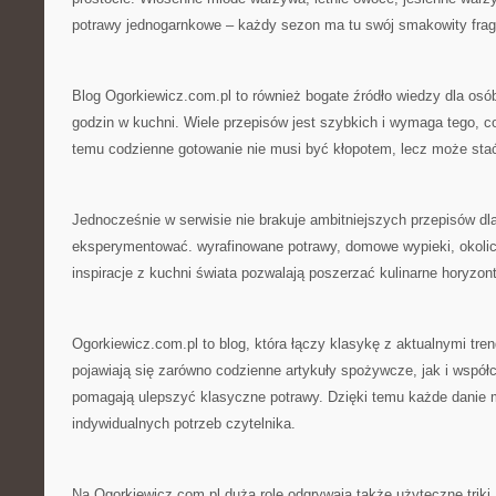
potrawy jednogarnkowe – każdy sezon ma tu swój smakowity fra
Blog Ogorkiewicz.com.pl to również bogate źródło wiedzy dla osó
godzin w kuchni. Wiele przepisów jest szybkich i wymaga tego, co
temu codzienne gotowanie nie musi być kłopotem, lecz może stać
Jednocześnie w serwisie nie brakuje ambitniejszych przepisów dla 
eksperymentować. wyrafinowane potrawy, domowe wypieki, okol
inspiracje z kuchni świata pozwalają poszerzać kulinarne horyzont
Ogorkiewicz.com.pl to blog, która łączy klasykę z aktualnymi tr
pojawiają się zarówno codzienne artykuły spożywcze, jak i współ
pomagają ulepszyć klasyczne potrawy. Dzięki temu każde danie
indywidualnych potrzeb czytelnika.
Na Ogorkiewicz.com.pl dużą rolę odgrywają także użyteczne triki,