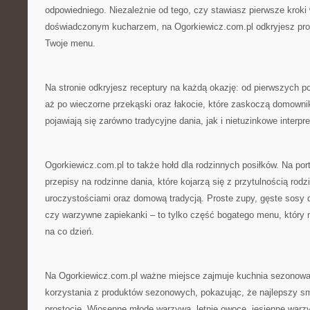
odpowiedniego. Niezależnie od tego, czy stawiasz pierwsze kroki 
doświadczonym kucharzem, na Ogorkiewicz.com.pl odkryjesz prop
Twoje menu.
Na stronie odkryjesz receptury na każdą okazję: od pierwszych po
aż po wieczorne przekąski oraz łakocie, które zaskoczą domownikó
pojawiają się zarówno tradycyjne dania, jak i nietuzinkowe interpr
Ogorkiewicz.com.pl to także hołd dla rodzinnych posiłków. Na port
przepisy na rodzinne dania, które kojarzą się z przytulnością ro
uroczystościami oraz domową tradycją. Proste zupy, gęste sosy 
czy warzywne zapiekanki – to tylko część bogatego menu, który 
na co dzień.
Na Ogorkiewicz.com.pl ważne miejsce zajmuje kuchnia sezonowa
korzystania z produktów sezonowych, pokazując, że najlepszy sm
prostocie. Wiosenne młode warzywa, letnie owoce, jesienne war