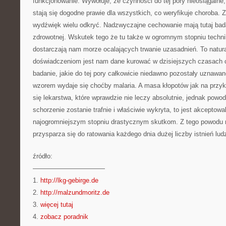
funkcjonowanie. Wywołuje, że czynności do tej pory nieosiągalne
stają się dogodne prawie dla wszystkich, co weryfikuje choroba. 
wydźwięk wielu odkryć. Nadzwyczajne cechowanie mają tutaj badan
zdrowotnej. Wskutek tego że tu także w ogromnym stopniu techn
dostarczają nam morze ocalających trwanie uzasadnień. To natur
doświadczeniom jest nam dane kurować w dzisiejszych czasach c
badanie, jakie do tej pory całkowicie niedawno pozostały uznawa
wzorem wydaje się choćby malaria. A masa kłopotów jak na przyk
się lekarstwa, które wprawdzie nie leczy absolutnie, jednak powo
schorzenie zostanie trafnie i właściwie wykryta, to jest akceptowa
najogromniejszym stopniu drastycznym skutkom. Z tego powod
przysparza się do ratowania każdego dnia dużej liczby istnień lud
źródło:
———————————
1.
http://lkg-gebirge.de
2.
http://malzundmoritz.de
3.
więcej tutaj
4.
zobacz poradnik