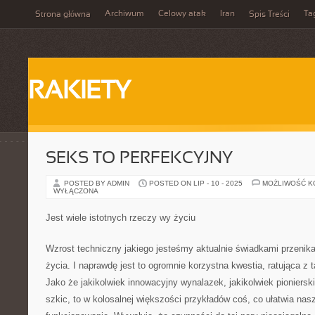
Archiwum
Celowy atak
Iran
Ta
Strona główna
Spis Treści
RAKIETY
SEKS TO PERFEKCYJNY
POSTED BY ADMIN
POSTED ON LIP - 10 - 2025
MOŻLIWOŚĆ 
WYŁĄCZONA
Jest wiele istotnych rzeczy wy życiu
Wzrost techniczny jakiego jesteśmy aktualnie świadkami przenik
życia. I naprawdę jest to ogromnie korzystna kwestia, ratująca z ta
Jako że jakikolwiek innowacyjny wynalazek, jakikolwiek pioniersk
szkic, to w kolosalnej większości przykładów coś, co ułatwia na