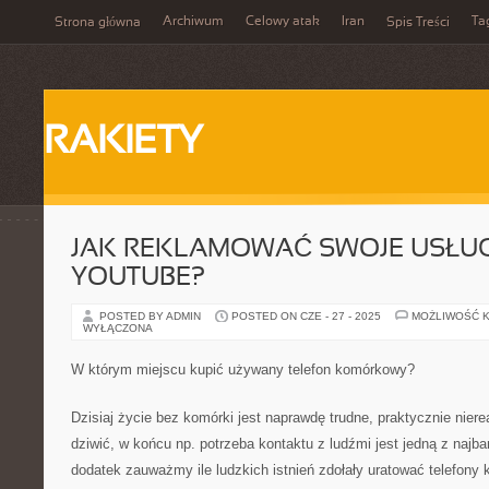
Archiwum
Celowy atak
Iran
Ta
Strona główna
Spis Treści
RAKIETY
JAK REKLAMOWAĆ SWOJE USŁUG
YOUTUBE?
POSTED BY ADMIN
POSTED ON CZE - 27 - 2025
MOŻLIWOŚĆ 
WYŁĄCZONA
W którym miejscu kupić używany telefon komórkowy?
Dzisiaj życie bez komórki jest naprawdę trudne, praktycznie nier
dziwić, w końcu np. potrzeba kontaktu z ludźmi jest jedną z najba
dodatek zauważmy ile ludzkich istnień zdołały uratować telefony