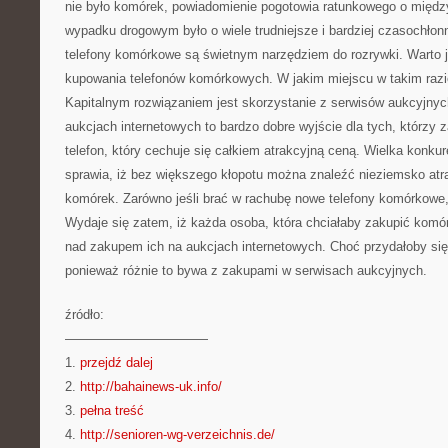
nie było komórek, powiadomienie pogotowia ratunkowego o międ
wypadku drogowym było o wiele trudniejsze i bardziej czasochłonn
telefony komórkowe są świetnym narzędziem do rozrywki. Warto 
kupowania telefonów komórkowych. W jakim miejscu w takim razie
Kapitalnym rozwiązaniem jest skorzystanie z serwisów aukcyjny
aukcjach internetowych to bardzo dobre wyjście dla tych, którzy 
telefon, który cechuje się całkiem atrakcyjną ceną. Wielka konk
sprawia, iż bez większego kłopotu można znaleźć nieziemsko atr
komórek. Zarówno jeśli brać w rachubę nowe telefony komórkowe, 
Wydaje się zatem, iż każda osoba, która chciałaby zakupić komó
nad zakupem ich na aukcjach internetowych. Choć przydałoby si
ponieważ różnie to bywa z zakupami w serwisach aukcyjnych.
źródło:
———————————
1.
przejdź dalej
2.
http://bahainews-uk.info/
3.
pełna treść
4.
http://senioren-wg-verzeichnis.de/