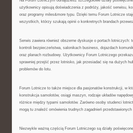
Na Forum Lotniczym odnajdziesz szczegółowe działy poświęcone 
użytkownicy opisują doświadczenia z podróży, jakość serwisu, kom
oraz programy miles&more typu. Dzięki temu Forum Lotnicze sta
wszystkich, którzy szukają opinii o konkretnych brandach przewo
Serwis zawiera również obszerne dyskusje o portach lotniczych: t
kontroli bezpieczeństwa, salonikach business, dojazdach komunik
oraz planach rozbudowy. Użytkownicy Forum Lotniczego przekaz
sprawniej przejść przez lotnisko, jak przesiadać się na dużych h
problemów do lotu.
Forum Lotnicze to także miejsce dla pasjonatów konstrukcji, w k
konstrukcja samolotów, osiągi maszyn, rodzaje układów napędowyc
różnice między typami samolotów. Zarówno osoby studenci lotnict
mogą tu znaleźć omówienia trudnych zagadnień przedstawionych
Niezwykle ważną częścią Forum Lotniczego są działy poświęcone