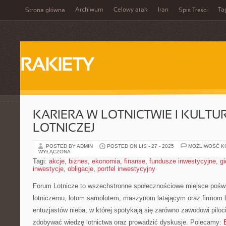
Archiwum
Celowy atak
Iran
Ta
Strona główna
Spis Treści
RAKIETY
KARIERA W LOTNICTWIE I KULT
LOTNICZEJ
POSTED BY ADMIN
POSTED ON LIS - 27 - 2025
MOŻLIWOŚĆ 
WYŁĄCZONA
Tagi:
akcje
,
biznes
,
ekonomia
,
finanse
,
fundusze inwestycyjne
,
gi
inwestycje
,
obligacje
,
portfel inwestycyjny
Forum Lotnicze to wszechstronne społecznościowe miejsce poświ
lotniczemu, lotom samolotem, maszynom latającym oraz firmom lo
entuzjastów nieba, w której spotykają się zarówno zawodowi piloci
zdobywać wiedzę lotnictwa oraz prowadzić dyskusje. Polecamy: