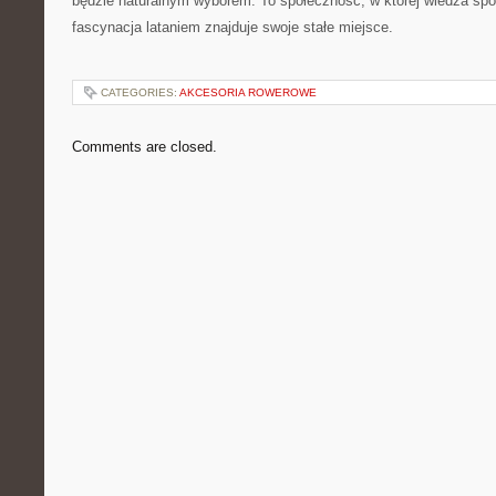
będzie naturalnym wyborem. To społeczność, w której wiedza spo
fascynacja lataniem znajduje swoje stałe miejsce.
CATEGORIES:
AKCESORIA ROWEROWE
Comments are closed.