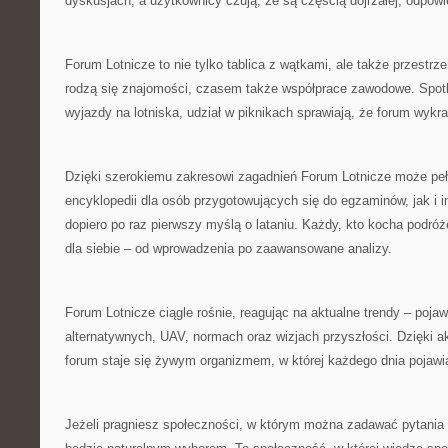
dyskusjach, a użytkownicy czują, że są częścią dojrzałej, odpowi
Forum Lotnicze to nie tylko tablica z wątkami, ale także przestrze
rodzą się znajomości, czasem także współprace zawodowe. Spot
wyjazdy na lotniska, udział w piknikach sprawiają, że forum wykra
Dzięki szerokiemu zakresowi zagadnień Forum Lotnicze może peł
encyklopedii dla osób przygotowujących się do egzaminów, jak i ins
dopiero po raz pierwszy myślą o lataniu. Każdy, kto kocha podróże
dla siebie – od wprowadzenia po zaawansowane analizy.
Forum Lotnicze ciągle rośnie, reagując na aktualne trendy – pojaw
alternatywnych, UAV, normach oraz wizjach przyszłości. Dzięki 
forum staje się żywym organizmem, w której każdego dnia pojawia
Jeżeli pragniesz społeczności, w którym można zadawać pytania