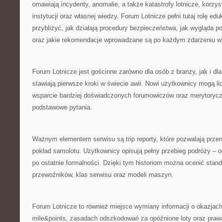
omawiają incydenty, anomalie, a także katastrofy lotnicze, korzyst
instytucji oraz własnej wiedzy. Forum Lotnicze pełni tutaj rolę e
przybliżyć, jak działają procedury bezpieczeństwa, jak wygląda 
oraz jakie rekomendacje wprowadzane są po każdym zdarzeniu w 
Forum Lotnicze jest gościnne zarówno dla osób z branży, jak i dla
stawiają pierwsze kroki w świecie awii. Nowi użytkownicy mogą li
wsparcie bardziej doświadczonych forumowiczów oraz merytoryc
podstawowe pytania.
Ważnym elementem serwisu są trip reporty, które pozwalają przen
pokład samolotu. Użytkownicy opisują pełny przebieg podróży – od 
po ostatnie formalności. Dzięki tym historiom można ocenić stan
przewoźników, klas serwisu oraz modeli maszyn.
Forum Lotnicze to również miejsce wymiany informacji o okazja
mile&points, zasadach odszkodowań za opóźnione loty oraz prawach 