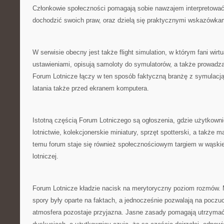
Członkowie społeczności pomagają sobie nawzajem interpretować 
dochodzić swoich praw, oraz dzielą się praktycznymi wskazówka
W serwisie obecny jest także flight simulation, w którym fani wirt
ustawieniami, opisują samoloty do symulatorów, a także prowadzą w
Forum Lotnicze łączy w ten sposób faktyczną branżę z symulacj
latania także przed ekranem komputera.
Istotną częścią Forum Lotniczego są ogłoszenia, gdzie użytkown
lotnictwie, kolekcjonerskie miniatury, sprzęt spotterski, a także m
temu forum staje się również społecznościowym targiem w wąskiej
lotniczej.
Forum Lotnicze kładzie nacisk na merytoryczny poziom rozmów. M
spory były oparte na faktach, a jednocześnie pozwalają na poczu
atmosfera pozostaje przyjazna. Jasne zasady pomagają utrzyma