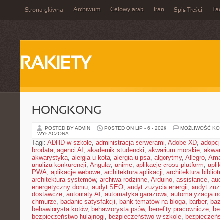
Archiwum
Celowy atak
Iran
Ta
Strona główna
Spis Treści
RAKIETY
HONGKONG
POSTED BY ADMIN
POSTED ON LIP - 6 - 2026
MOŻLIWOŚĆ K
WYŁĄCZONA
Tagi:
ADHD w szkole
,
administracja serwerami
,
Adobe XD
,
adopcj
brodata
,
agenci AI
,
akademik studencki
,
akwarium morskie
,
akwa
akwarystyka
,
alergia u kota
,
alergia u psa
,
algorytmy
,
Allegro
,
Ama
analiza konkurencji
,
Angular
,
anime
,
aplikacje cross-platform
,
apli
PWA
,
aplikacje webowe
,
architektura aplikacji
,
architektura biblio
architektura systemów
,
archiwa rodzinne
,
Arduino
,
assistance
,
aud
energetyczny domu
,
audyt SEO
,
audyt zużycia energii
,
audyt zuż
dostawcze
,
automaty AI
,
automatyka garażowa
,
automatyzacja n
chmurze
,
badanie satysfakcji
,
bank tematów na bloga
,
barber
,
ba
behawiorysta kotów
,
behawiorysta psów
,
benefity pracownicze
,
be
bezpieczeństwo hulajnogi
,
bezpieczeństwo w szkole
,
bezpieczeńs