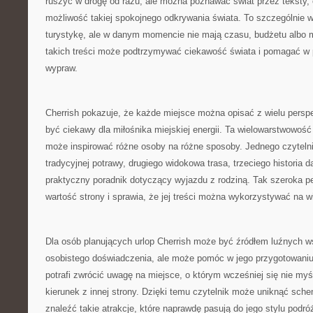
ruszyć w drogę od razu, ale można poznawać świat przez teksty, op
możliwość takiej spokojnego odkrywania świata. To szczególnie w
turystykę, ale w danym momencie nie mają czasu, budżetu albo m
takich treści może podtrzymywać ciekawość świata i pomagać w 
wypraw.
Cherrish pokazuje, że każde miejsce można opisać z wielu persp
być ciekawy dla miłośnika miejskiej energii. Ta wielowarstwowość
może inspirować różne osoby na różne sposoby. Jednego czytelni
tradycyjnej potrawy, drugiego widokowa trasa, trzeciego historia 
praktyczny poradnik dotyczący wyjazdu z rodziną. Tak szeroka 
wartość strony i sprawia, że jej treści można wykorzystywać na 
Dla osób planujących urlop Cherrish może być źródłem luźnych 
osobistego doświadczenia, ale może pomóc w jego przygotowaniu.
potrafi zwrócić uwagę na miejsce, o którym wcześniej się nie my
kierunek z innej strony. Dzięki temu czytelnik może uniknąć sch
znaleźć takie atrakcje, które naprawdę pasują do jego stylu podró