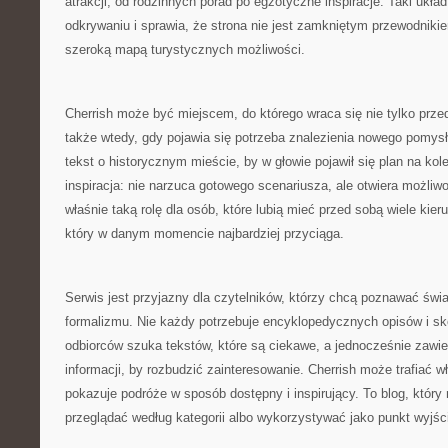
atrakcji, od rodzinnych porad po egzotyczne inspiracje. Taki ukł
odkrywaniu i sprawia, że strona nie jest zamkniętym przewodnikie
szeroką mapą turystycznych możliwości.
Cherrish może być miejscem, do którego wraca się nie tylko prz
także wtedy, gdy pojawia się potrzeba znalezienia nowego pomy
tekst o historycznym mieście, by w głowie pojawił się plan na kol
inspiracja: nie narzuca gotowego scenariusza, ale otwiera możliw
właśnie taką rolę dla osób, które lubią mieć przed sobą wiele kier
który w danym momencie najbardziej przyciąga.
Serwis jest przyjazny dla czytelników, którzy chcą poznawać świ
formalizmu. Nie każdy potrzebuje encyklopedycznych opisów i sk
odbiorców szuka tekstów, które są ciekawe, a jednocześnie zawi
informacji, by rozbudzić zainteresowanie. Cherrish może trafiać w
pokazuje podróże w sposób dostępny i inspirujący. To blog, któr
przeglądać według kategorii albo wykorzystywać jako punkt wyjśc