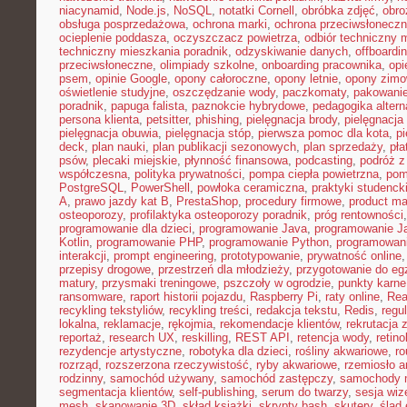
niacynamid
,
Node.js
,
NoSQL
,
notatki Cornell
,
obróbka zdjęć
,
obro
obsługa posprzedażowa
,
ochrona marki
,
ochrona przeciwsłonecz
ocieplenie poddasza
,
oczyszczacz powietrza
,
odbiór techniczny 
techniczny mieszkania poradnik
,
odzyskiwanie danych
,
offboardi
przeciwsłoneczne
,
olimpiady szkolne
,
onboarding pracownika
,
opi
psem
,
opinie Google
,
opony całoroczne
,
opony letnie
,
opony zim
oświetlenie studyjne
,
oszczędzanie wody
,
paczkomaty
,
pakowanie
poradnik
,
papuga falista
,
paznokcie hybrydowe
,
pedagogika alter
persona klienta
,
petsitter
,
phishing
,
pielęgnacja brody
,
pielęgnacja 
pielęgnacja obuwia
,
pielęgnacja stóp
,
pierwsza pomoc dla kota
,
p
deck
,
plan nauki
,
plan publikacji sezonowych
,
plan sprzedaży
,
pła
psów
,
plecaki miejskie
,
płynność finansowa
,
podcasting
,
podróż 
współczesna
,
polityka prywatności
,
pompa ciepła powietrzna
,
pom
PostgreSQL
,
PowerShell
,
powłoka ceramiczna
,
praktyki studenck
A
,
prawo jazdy kat B
,
PrestaShop
,
procedury firmowe
,
product mar
osteoporozy
,
profilaktyka osteoporozy poradnik
,
próg rentowności
programowanie dla dzieci
,
programowanie Java
,
programowanie Ja
Kotlin
,
programowanie PHP
,
programowanie Python
,
programowani
interakcji
,
prompt engineering
,
prototypowanie
,
prywatność online
przepisy drogowe
,
przestrzeń dla młodzieży
,
przygotowanie do e
matury
,
przysmaki treningowe
,
pszczoły w ogrodzie
,
punkty karne
ransomware
,
raport historii pojazdu
,
Raspberry Pi
,
raty online
,
Rea
recykling tekstyliów
,
recykling treści
,
redakcja tekstu
,
Redis
,
regu
lokalna
,
reklamacje
,
rękojmia
,
rekomendacje klientów
,
rekrutacja 
reportaż
,
research UX
,
reskilling
,
REST API
,
retencja wody
,
retino
rezydencje artystyczne
,
robotyka dla dzieci
,
rośliny akwariowe
,
ro
rozrząd
,
rozszerzona rzeczywistość
,
ryby akwariowe
,
rzemiosło a
rodzinny
,
samochód używany
,
samochód zastępczy
,
samochody m
segmentacja klientów
,
self-publishing
,
serum do twarzy
,
sesja wi
mesh
,
skanowanie 3D
,
skład książki
,
skrypty bash
,
skutery
,
ślad 