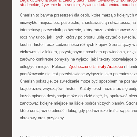
zegarki
,
zielona ściana
,
zielony dach
,
znak towarowy
,
znaki drog
studenckie
,
żywienie kota seniora
,
żywienie kota seniora poradnik
Cherrish to barwna przestrzeń dla osób, które marzą o kolejnych
niezwykłe miejsca bez pośpiechu, z ciekawością i otwartością n
internetowy przewodnik po świecie, który może zainteresować za
rodzinny urlop, jak i tych, którzy po prostu lubią czytać o świecie,
kuchni, historii oraz codzienności różnych krajów. Strona łączy w
ciekawostki z lekkim, przystępnym sposobem opowiadania, dzię
zarówno konkretne pomysły na wyjazd, jak i teksty pozwalające 
odległych miejsc. Polecam
Zjednoczone Emiraty Arabskie
i Irland
podróżowanie nie jest przedstawiane wyłącznie jako przemieszcza
Cherrish pokazuje, że zwiedzanie może być sposobem na poznawan
krajobrazów, zwyczajów i historii. Każdy tekst może stać się po
każda opisana destynacja może obudzić chęć, by spakować pleca
zanotować kolejne miejsce na liście podróżniczych planów. Stron
które cenią różnorodność i lubią, gdy podróżnicze treści są pisan
obrazowy oraz przyjazny.