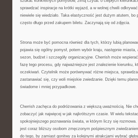
szukać konkretnych pomysłów, zimą czytać o ciepłych kierunka
sprawdzać inspiracje na krótki wyjazd, a w wolnej chwili odkrywać
niewiele się wiedziało. Taka elastyczność jest dużym atutem, bo
często długo przed zakupem biletu. Zaczynają się od zdjęcia.
Strona może być pomocna również dla tych, którzy lubią planowa
pojawia się ogólny pomysł, potem wybór kraju, następnie miasta, at
sezon, budżet i szczegóły organizacyjne. Cherrish może wspiera
fazę tego procesu, gdy najważniejsze jest znalezienie kierunku, 
oczekiwań. Czytelnik może porównywać różne miejsca, sprawdzać,
zastanawiać się, czy woli miejskie zwiedzanie. Dzięki temu planow
świadome i mniej przypadkowe.
Cherrish zachęca do podróżowania z większą uważnością. Nie cho
zobaczyć jak najwięcej w jak najkrótszym czasie. W wielu tekst
spokojniejszego poznawania świata, w którym liczy się rozmowa.
jest coraz bliższy osobom zmęczonym pośpiesznym zwiedzaniem
do tego, by zamiast gonitwy za kolejnymi atrakcjami wybrać głę