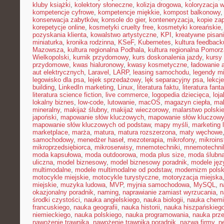
kluby książki
,
kolektory słoneczne
,
kolizja drogowa
,
koloryzacja 
kompetencje cyfrowe
,
kompetencje miękkie
,
kompost balkonowy
konserwacja zabytków
,
konsole do gier
,
konteneryzacja
,
kopie za
korepetycje online
,
kosmetyki cruelty free
,
kosmetyki koreańskie
pozyskania klienta
,
kowalstwo artystyczne
,
KPI
,
kreatywne pisan
miniaturka
,
kronika rodzinna
,
KSeF
,
Kubernetes
,
kultura feedback
Mazowsza
,
kultura regionalna Podhala
,
kultura regionalna Pomorz
Wielkopolski
,
kurnik przydomowy
,
kurs doskonalenia jazdy
,
kursy
przydomowe
,
kwas hialuronowy
,
kwasy kosmetyczne
,
ładowanie 
aut elektrycznych
,
Laravel
,
LARP
,
leasing samochodu
,
legendy mi
legowisko dla psa
,
lejek sprzedażowy
,
lęk separacyjny psa
,
lekcj
building
,
LinkedIn marketing
,
Linux
,
literatura faktu
,
literatura fant
literatura science fiction
,
live commerce
,
logopedia dziecięca
,
loj
lokalny biznes
,
low-code
,
lutowanie
,
macOS
,
magazyn ciepła
,
mak
mineralny
,
makijaż ślubny
,
makijaż wieczorowy
,
malarstwo polski
japoński
,
mapowanie słów kluczowych
,
mapowanie słów kluczowy
mapowanie słów kluczowych od podstaw
,
mapy myśli
,
marketing 
marketplace
,
marża
,
matura
,
matura rozszerzona
,
maty węchowe
samochodowy
,
menedżer haseł
,
mezoterapia
,
mikrofony
,
mikroins
mikroprzedsiębiorca
,
mikroserwisy
,
mnemotechniki
,
mnemotechnik
moda kapsułowa
,
moda outdoorowa
,
moda plus size
,
moda ślubn
uliczna
,
model biznesowy
,
model biznesowy poradnik
,
modele ję
multimodalne
,
modele multimodalne od podstaw
,
modernizm polsk
motocykle miejskie
,
motocykle turystyczne
,
motoryzacja miejska
miejskie
,
muzyka ludowa
,
MVP
,
myjnia samochodowa
,
MySQL
,
n
okazjonalny poradnik
,
naming
,
naprawianie zamiast wyrzucania
,
n
środki czystości
,
nauka angielskiego
,
nauka biologii
,
nauka chemi
francuskiego
,
nauka geografii
,
nauka historii
,
nauka hiszpańskieg
niemieckiego
,
nauka polskiego
,
nauka programowania
,
nauka prz
nawożenie trawnika
,
nawożenie trawnika poradnik
,
nazwa firmy
,
ne