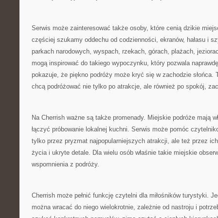
Serwis może zainteresować także osoby, które cenią dzikie miej
częściej szukamy oddechu od codzienności, ekranów, hałasu i sz
parkach narodowych, wyspach, rzekach, górach, plażach, jezior
mogą inspirować do takiego wypoczynku, który pozwala naprawdę
pokazuje, że piękno podróży może kryć się w zachodzie słońca. To
chcą podróżować nie tylko po atrakcje, ale również po spokój, za
Na Cherrish ważne są także promenady. Miejskie podróże mają w
łączyć próbowanie lokalnej kuchni. Serwis może pomóc czytelnik
tylko przez pryzmat najpopularniejszych atrakcji, ale też przez ic
życia i ukryte detale. Dla wielu osób właśnie takie miejskie obser
wspomnienia z podróży.
Cherrish może pełnić funkcję czytelni dla miłośników turystyki. 
można wracać do niego wielokrotnie, zależnie od nastroju i potr