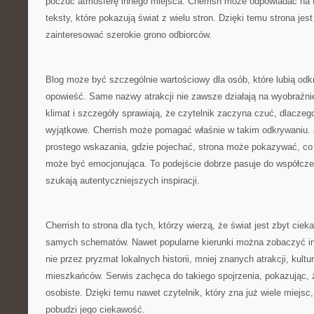
poczuć atmosferę innego miejsca. Cherrish może odpowiadać na t
teksty, które pokazują świat z wielu stron. Dzięki temu strona jes
zainteresować szerokie grono odbiorców.
Blog może być szczególnie wartościowy dla osób, które lubią od
opowieść. Same nazwy atrakcji nie zawsze działają na wyobraźnię
klimat i szczegóły sprawiają, że czytelnik zaczyna czuć, dlaczeg
wyjątkowe. Cherrish może pomagać właśnie w takim odkrywaniu. 
prostego wskazania, gdzie pojechać, strona może pokazywać, co
może być emocjonująca. To podejście dobrze pasuje do współcze
szukają autentyczniejszych inspiracji.
Cherrish to strona dla tych, którzy wierzą, że świat jest zbyt cie
samych schematów. Nawet popularne kierunki można zobaczyć inac
nie przez pryzmat lokalnych historii, mniej znanych atrakcji, kultu
mieszkańców. Serwis zachęca do takiego spojrzenia, pokazując,
osobiste. Dzięki temu nawet czytelnik, który zna już wiele miejsc
pobudzi jego ciekawość.