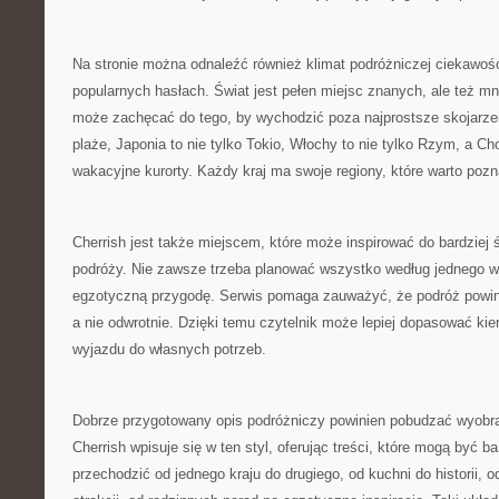
Na stronie można odnaleźć również klimat podróżniczej ciekawośc
popularnych hasłach. Świat jest pełen miejsc znanych, ale też mn
może zachęcać do tego, by wychodzić poza najprostsze skojarzeni
plaże, Japonia to nie tylko Tokio, Włochy to nie tylko Rzym, a Cho
wakacyjne kurorty. Każdy kraj ma swoje regiony, które warto poz
Cherrish jest także miejscem, które może inspirować do bardziej
podróży. Nie zawsze trzeba planować wszystko według jednego 
egzotyczną przygodę. Serwis pomaga zauważyć, że podróż powin
a nie odwrotnie. Dzięki temu czytelnik może lepiej dopasować kie
wyjazdu do własnych potrzeb.
Dobrze przygotowany opis podróżniczy powinien pobudzać wyobraź
Cherrish wpisuje się w ten styl, oferując treści, które mogą być 
przechodzić od jednego kraju do drugiego, od kuchni do historii, o