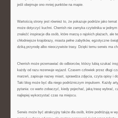
jeśli obejmuje ono mniej punktów na mapie.
Wartością strony jest również to, że pokazuje podróże jako temat
może dotyczyć kuchni. Cherrish nie zamyka czytelnika w jedny
znaleźć inspiracje dla osób, które marzą o rajskich plażach, ale te
chłodniejsze krajobrazy, miasta pełne zabytków, egzotyczne świąty
dziką przyrodę albo nieoczywiste trasy. Dzięki temu serwis ma cha
Cherrish może przemawiać do odbiorców, którzy lubią szukać inspi
każdy od razu rezerwuje wyjazd. Czasem człowiek przez długi c
marzeń, zapisuje nazwy miast, sprawdza zdjęcia, czyta opisy i dop
Taki blog może być dla niego podróżniczym impulsem. Każdy art
pytania: co warto zobaczyć, kiedy pojechać, jaką trasę wybrać, c
najlepiej wykorzystać czas na miejscu.
Serwis może być atrakcyjny także dla osób, które podróżują w w