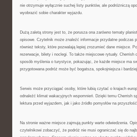
nie otrzymuje wyłącznie suchej listy punktów, ale podróżniczą o
wyobrazić sobie charakter wyjazdu.
Dużą zaletą strony jest to, że porusza ona zarówno tematy planist
opisowe. Czytelnik może znaleźć informacje przydatne podczas pl
również teksty, które pozwalają lepiej zrozumieć dane miejsce. Po
rezerwacje, bilety i noclegi. To także miejscowe rytuały. Cherrish 
sposób myślenia o turystyce, pokazując, że każde miejsce ma s
przygotowana podróż może być bogatsza, spokojniejsza i bardzie
Serwis może przyciągać osoby, które lubią czytać o krajach eur
odnaleźć klimat wakacyjnych wspomnień. Dzięki temu Cherrish s
lektura przed wyjazdem, jak i jako źródło pomysłów na przyszłość
Na stronie ważne miejsce zajmują punkty warte odwiedzenia. Opi
czytelnikowi zobaczyć, że podróż nie musi ograniczać się do naj