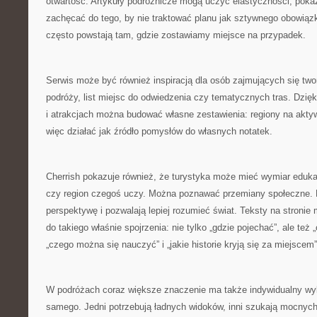
otwartość. Artykuły podróżnicze mogą uczyć elastyczności, poka
zachęcać do tego, by nie traktować planu jak sztywnego obowiąz
często powstają tam, gdzie zostawiamy miejsce na przypadek.
Serwis może być również inspiracją dla osób zajmujących się tw
podróży, list miejsc do odwiedzenia czy tematycznych tras. Dzięk
i atrakcjach można budować własne zestawienia: regiony na akty
więc działać jak źródło pomysłów do własnych notatek.
Cherrish pokazuje również, że turystyka może mieć wymiar eduka
czy region czegoś uczy. Można poznawać przemiany społeczne. 
perspektywę i pozwalają lepiej rozumieć świat. Teksty na stroni
do takiego właśnie spojrzenia: nie tylko „gdzie pojechać”, ale te
„czego można się nauczyć” i „jakie historie kryją się za miejscem”
W podróżach coraz większe znaczenie ma także indywidualny wyb
samego. Jedni potrzebują ładnych widoków, inni szukają mocnyc