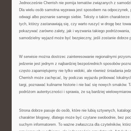
Jednocześnie Cherrish nie pomija tematów związanych z samodz
Dla wielu osób samotna wyprawa jest sposobem na odpoczynek, p
odwagi albo poznanie samego siebie. Teksty o takim charakterze 
tych, którzy zastanawiają się, czy warto ruszyć w drogę bez tow
pokazywać zarówno zalety, jak i wyzwania takiego podróżowania,
samodzielny wyjazd może być bezpieczny, jeśli zostanie dobrze 
W serwisie można dostrzec zainteresowanie regionalnymi przys
jedzenie jest jednym z najbardziej bezpośrednich sposobów pozna
często zapamiętujemy nie tylko widoki, ale również śniadania je
Cherrish może zachęcać, by podczas wyjazdu próbować lokalnyc
targi, poznawać kulinarne historie i nie bać się nowych smaków. T
podróżom autentyczności i sprawia, że są bardziej wielowymiarow
Strona dobrze pasuje do osób, które nie lubią sztywnych, katalo
charakter blogowy, dlatego może być czytane swobodnie, bez poc
suchym informatorem. To ważne zwłaszcza dla czytelników, którz