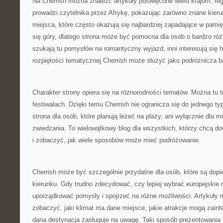
Na Cherrish można znaleźć artykuły poświęcone wielu krajom, re
prowadzi czytelnika przez Afrykę, pokazując zarówno znane kierun
miejsca, które często okazują się najbardziej zapadające w pami
się góry, dlatego strona może być pomocna dla osób o bardzo ró
szukają tu pomysłów na romantyczny wyjazd, inni interesują się his
rozpiętości tematycznej Cherrish może służyć jako podróżnicza 
Charakter strony opiera się na różnorodności tematów. Można tu tr
festiwalach. Dzięki temu Cherrish nie ogranicza się do jednego typ
strona dla osób, które planują leżeć na plaży, ani wyłącznie dla 
zwiedzania. To wielowątkowy blog dla wszystkich, którzy chcą dow
i zobaczyć, jak wiele sposobów może mieć podróżowanie.
Cherrish może być szczególnie przydatne dla osób, które są dopi
kierunku. Gdy trudno zdecydować, czy lepiej wybrać europejskie
uporządkować pomysły i spojrzeć na różne możliwości. Artykuły
zobaczyć, jaki klimat ma dane miejsce, jakie atrakcje mogą zaint
dana destynacja zasługuje na uwagę. Taki sposób prezentowania t