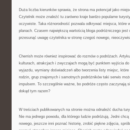
Duża liczba kierunków sprawia, że strona ma potencjał jako miejs
Czytelnik może znaleźć tu zarówno kraje bardzo popularne turystyc
oczywiste. Taka różnorodność pozwala odkrywać miejsca, które wc
planach. Czasem największą wartością bloga podróżniczego jest wł
przesunąć uwagę czytelnika w stronę czegoś nowego, nieoczywis
Cherrish może również inspirować do rozmów o podróżach. Artyku
kulturach, atrakcjach i zwyczajach mogą być punktem wyjścia d
wyjazdu, wymiany doświadczeń albo tworzenia listy miejsc, które 
rodzin, grup znajomych i samotnych podróżników taki serwis moż
impulsem. To szczególnie ważne, bo podróże często zaczynają si
dokąd tym razem?
W treściach publikowanych na stronie można odnaleźć ducha turys
Nie ma jednego powodu, dla którego ludzie podróżują. Jedni chcą
nowego, jeszcze inni poznać historię, zrobić piękne zdjęcia, spró