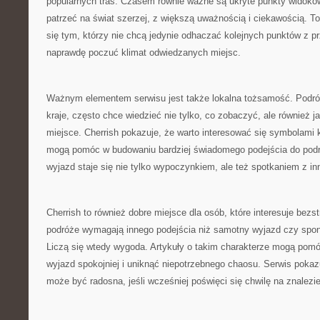
popularnych tras. Czasem równie ważne są ukryte punkty widoko
patrzeć na świat szerzej, z większą uważnością i ciekawością. 
się tym, którzy nie chcą jedynie odhaczać kolejnych punktów z p
naprawdę poczuć klimat odwiedzanych miejsc.
Ważnym elementem serwisu jest także lokalna tożsamość. Podróż
kraje, często chce wiedzieć nie tylko, co zobaczyć, ale również 
miejsce. Cherrish pokazuje, że warto interesować się symbolami k
mogą pomóc w budowaniu bardziej świadomego podejścia do podr
wyjazd staje się nie tylko wypoczynkiem, ale też spotkaniem z i
Cherrish to również dobre miejsce dla osób, które interesuje bez
podróże wymagają innego podejścia niż samotny wyjazd czy spo
Liczą się wtedy wygoda. Artykuły o takim charakterze mogą pom
wyjazd spokojniej i uniknąć niepotrzebnego chaosu. Serwis pokaz
może być radosna, jeśli wcześniej poświęci się chwilę na znalezie