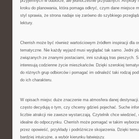
przyjemnych w odbiorze, ale jednocześnie przydatnych. Artykuły 
kroku do planowania, która pomaga odkryć, czym dane miejsce mo
styl sprawia, że strona nadaje się zarówno do szybkiego przegląda
lektury.
Cherrish może być również wartościowym źródłem inspiracji dla os
tematyczne. Nie każdy wyjazd musi wyglądać tak samo. Jedni pla
związanych ze znanymi postaciami, inni szukają tras pieszych. Są
interesują codzienne życie mieszkańców. Dzięki szerokiej tema
do różnych grup odbiorców i pomagać im odnaleźć taki rodzaj podró
do ich charakteru.
W opisach miejsc duże znaczenie ma atmosfera danej destynacji.
często decydują o tym, czy chcemy gdzieś pojechać. Suche info
liczbie atrakcji nie zawsze wystarczają. Czytelnik chce wiedzieć,
idealne do odpoczynku. Cherrish może pomagać w takim wyborze,
przez opowieść, przykłady i podróżnicze skojarzenia. Dzięki temu
bardziej intuicyjne, a wybór kierunku łatwiejszy.