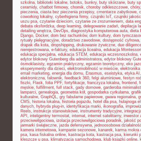
szkolna
,
biblioteki lokalne
,
botoks
,
bunkry
,
buty skórzane
,
buty s
ceramidy
,
chatbot firmowy
,
chomik
,
choroby odkleszczowe
,
chóry
pieczenia
,
ciasta bez pieczenia przepisy
,
cmentarze zabytkowe
,
coworking lokalny
,
cyberhigiena firmy
,
czujniki IoT
,
czujniki jakośc
uszu psa
,
czytanie dzieciom
,
czytanie ze zrozumieniem
,
data eng
debata oksfordzka
,
deep learning
,
delegowanie zadań
,
depilacja l
detailing wnętrza
,
DevOps
,
diagnostyka komputerowa auta
,
dieta
Django
,
Docker
,
dom bez rachunków
,
dom kultury
,
dom tymczasow
rytuały pielęgnacyjne
,
doradztwo zawodowe
,
dostępność cyfrowa
drapak dla kota
,
dropshipping
,
drukowanie żywiczne
,
due diligenc
nierejestrowana
,
e-faktury
,
edukacja licealna
,
edukacja Montessor
edukacja specjalna
,
edukacja STEM
,
edukacja wczesnoszkolna
,
edytor blokowy Gutenberg dla administratora
,
edytor blokowy Gut
ósmoklasisty
,
egzamin praktyczny
,
egzamin teoretyczny
,
eko jaz
eksperymenty dla dzieci
,
elektromobilność w mieście
,
elektronika
email marketing
,
energia dla domu
,
Erasmus
,
eseistyka
,
etyka AI
elektroniczna
,
falownik
,
feedback 360
,
felgi aluminiowe
,
festyn ro
fiszki
,
Flask
,
folia PPF
,
fortyfikacje
,
franczyza lokalna
,
frontend
,
męskie
,
fulfillment
,
full stack
,
gady domowe
,
garderoba minimalis
lamparci
,
genealogia
,
geometria kół
,
gospodarka cyrkularna
,
grafi
kulturalne
,
GraphQL
,
gry fabularne papierowe
,
gwara regionalna
,
g
CMS
,
historia lokalna
,
historia pojazdu
,
hotel dla psa
,
hulajnoga e
danych
,
hybryda plug-in
,
identyfikacja marki
,
ikonografia
,
improwiz
Reels
,
instrukcje stanowiskowe
,
instrumenty tradycyjne
,
integrac
API
,
inteligentny termostat
,
internat
,
internet satelitarny
,
inwestor 
przeciwwilgociowa
,
izolacja przeciwwilgociowa poradnik
,
jakość p
jarmarki świąteczne
,
jazda defensywna
,
jednoosobowa działalnoś
kamera internetowa
,
kampanie sezonowe
,
kanarek
,
karma mokra d
psa
,
kasa fiskalna online
,
kastracja kota
,
kastracja psa
,
kierunki 
kleszcze u psa
,
klimatyzacja samochodowa
,
klub książki online
,