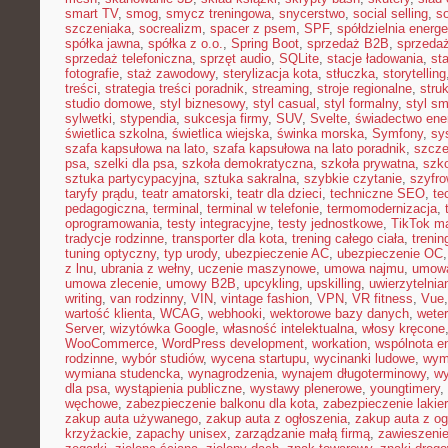
smart TV
,
smog
,
smycz treningowa
,
snycerstwo
,
social selling
,
so
szczeniaka
,
socrealizm
,
spacer z psem
,
SPF
,
spółdzielnia energ
spółka jawna
,
spółka z o.o.
,
Spring Boot
,
sprzedaż B2B
,
sprzeda
sprzedaż telefoniczna
,
sprzęt audio
,
SQLite
,
stacje ładowania
,
st
fotografie
,
staż zawodowy
,
sterylizacja kota
,
stłuczka
,
storytelling
treści
,
strategia treści poradnik
,
streaming
,
stroje regionalne
,
stru
studio domowe
,
styl biznesowy
,
styl casual
,
styl formalny
,
styl sm
sylwetki
,
stypendia
,
sukcesja firmy
,
SUV
,
Svelte
,
świadectwo ene
świetlica szkolna
,
świetlica wiejska
,
świnka morska
,
Symfony
,
sy
szafa kapsułowa na lato
,
szafa kapsułowa na lato poradnik
,
szcze
psa
,
szelki dla psa
,
szkoła demokratyczna
,
szkoła prywatna
,
szk
sztuka partycypacyjna
,
sztuka sakralna
,
szybkie czytanie
,
szyfr
taryfy prądu
,
teatr amatorski
,
teatr dla dzieci
,
techniczne SEO
,
te
pedagogiczna
,
terminal
,
terminal w telefonie
,
termomodernizacja
,
oprogramowania
,
testy integracyjne
,
testy jednostkowe
,
TikTok ma
tradycje rodzinne
,
transporter dla kota
,
trening całego ciała
,
trenin
tuning optyczny
,
typ urody
,
ubezpieczenie AC
,
ubezpieczenie OC
z lnu
,
ubrania z wełny
,
uczenie maszynowe
,
umowa najmu
,
umowa
umowa zlecenie
,
umowy B2B
,
upcykling
,
upskilling
,
uwierzytelni
writing
,
van rodzinny
,
VIN
,
vintage fashion
,
VPN
,
VR fitness
,
Vue
wartość klienta
,
WCAG
,
webhooki
,
wektorowe bazy danych
,
weter
Server
,
wizytówka Google
,
własność intelektualna
,
włosy kręcone
WooCommerce
,
WordPress development
,
workation
,
wspólnota e
rodzinne
,
wybór studiów
,
wycena startupu
,
wycinanki ludowe
,
wym
wymiana studencka
,
wynagrodzenia
,
wynajem długoterminowy
,
wy
dla psa
,
wystąpienia publiczne
,
wystawy plenerowe
,
youngtimery
,
węchowe
,
zabezpieczenie balkonu dla kota
,
zabezpieczenie lakie
zakup auta używanego
,
zakup auta z ogłoszenia
,
zakup auta z og
krzyżackie
,
zapachy unisex
,
zarządzanie małą firmą
,
zawieszeni