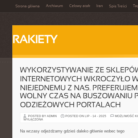
Archiwum
Celowy atak
Iran
Ta
Strona główna
Spis Treści
RAKIETY
WYKORZYSTYWANIE ZE SKLEPÓ
INTERNETOWYCH WKROCZYŁO 
NIEJEDNEMU Z NAS. PREFERUJEM
WOLNY CZAS NA BUSZOWANIU 
ODZIEŻOWYCH PORTALACH
POSTED BY ADMIN
POSTED ON LIP - 14 - 2025
MOŻLIWOŚĆ 
WYŁĄCZONA
Na wczasy odjeżdżamy gdzieś daleko głównie wobec tego