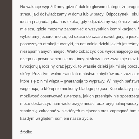
Na wakacje wyjeżdżamy gdzieś daleko głównie dlatego, że pragn
stresu jaki doświadczamy w domu lub w pracy. Odpoczynek i okul
idealną nagrodą, jaka nas czeka, gdy odjeżdżamy wspólnie z rodz
miejsca, gdzie możemy zapomnieć o wszystkich komplikacjach.
wybieramy jezioro, morze, od czasu do czasu nawet góry, a jesz
pobocznych atrakcji turystyki, to naturalnie dzięki jakich jesteśm
niezapomnianych miejsc. Warto zobaczyć coś wyróżniającego się
czego na pewno w nim nie ma, innymi słowy inne zwyczaje oraz tr
funkcjonują rodziny oraz języki, to właśnie dzięki jakimi się poro
skóry. Poza tym wolno zwiedzić mnóstwo zabytków oraz zaznajomi
które się z nimi wiążą – gwarantują to wyprawy. W innych państw
wegetacja, o której nie mieliśmy bladego pojęcia. Kup okulary p
możliwość obserwować zwierzęta, jakich przenigdy nie spostrzeg
może dostarczyć nam wiele przyjemności oraz oryginalnej wiedzy
stanie się zakochać w niektórych miejscach oraz zapragnąć tam 
każdym względem odmieni nasze życie.
źródło: