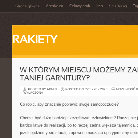
Archiwum
Celowy atak
Iran
Ta
Strona główna
Spis Treści
RAKIETY
W KTÓRYM MIEJSCU MOŻEMY ZA
TANIEJ GARNITURY?
POSTED BY ADMIN
POSTED ON CZE - 28 - 2025
MOŻLIWOŚĆ 
WYŁĄCZONA
Co robić, aby znacznie poprawić swoje samopoczucie?
Chcesz być dużo bardziej szczęśliwym człowiekiem? Raczej nie je
bardzo łatwe do realizacji, bo to raczej żadna większa tajemnica, ż
jeżeli będziemy się starali, zapewne znacząco uprzyjemnimy so