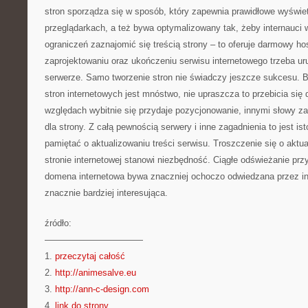
stron sporządza się w sposób, który zapewnia prawidłowe wyświet
przeglądarkach, a też bywa optymalizowany tak, żeby internauci 
ograniczeń zaznajomić się treścią strony – to oferuje darmowy ho
zaprojektowaniu oraz ukończeniu serwisu internetowego trzeba u
serwerze. Samo tworzenie stron nie świadczy jeszcze sukcesu. B
stron internetowych jest mnóstwo, nie upraszcza to przebicia się
względach wybitnie się przydaje pozycjonowanie, innymi słowy za
dla strony. Z całą pewnością serwery i inne zagadnienia to jest is
pamiętać o aktualizowaniu treści serwisu. Troszczenie się o aktu
stronie internetowej stanowi niezbędność. Ciągłe odświeżanie prz
domena internetowa bywa znaczniej ochoczo odwiedzana przez int
znacznie bardziej interesująca.
źródło:
———————————
1.
przeczytaj całość
2.
http://animesalve.eu
3.
http://ann-c-design.com
4.
link do strony