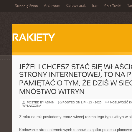
Archiwum
Celowy atak
Iran
Ta
Strona główna
Spis Treści
RAKIETY
JEŻELI CHCESZ STAĆ SIĘ WŁAŚC
STRONY INTERNETOWEJ, TO NA 
PAMIĘTAĆ O TYM, ŻE DZIŚ W SIE
MNÓSTWO WITRYN
POSTED BY ADMIN
POSTED ON LIP - 13 - 2025
MOŻLIWOŚĆ 
WYŁĄCZONA
Z roku na rok posiadamy coraz więcej rozmaitego typu witryn w si
Kodowanie stron internetowych stanowi cząstka procesu planowa