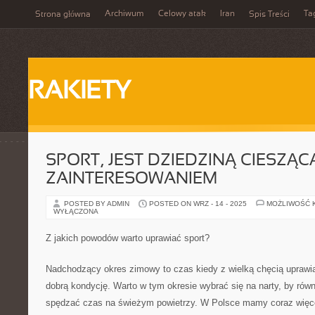
Archiwum
Celowy atak
Iran
Ta
Strona główna
Spis Treści
RAKIETY
SPORT, JEST DZIEDZINĄ CIESZĄC
ZAINTERESOWANIEM
POSTED BY ADMIN
POSTED ON WRZ - 14 - 2025
MOŻLIWOŚĆ 
WYŁĄCZONA
Z jakich powodów warto uprawiać sport?
Nadchodzący okres zimowy to czas kiedy z wielką chęcią uprawia
dobrą kondycję. Warto w tym okresie wybrać się na narty, by rów
spędzać czas na świeżym powietrzy. W Polsce mamy coraz więce