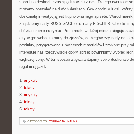
sport i na deskach czas spędza wielu z nas. Dlatego tworzone są 
możemy poszaleć na dwóch deskach. Gdy chodzi o ludzi, którzy c
doskonałą inwestycją jest kupno własnego sprzętu. Wśród marek,
znajdziemy narty ROSSIGNOL oraz narty FISCHER. Obie te firm
doświadczenie na rynku. Po te marki w dużej mierze sięgają zaw
czy w grę wchodzą narty do zjazdów, do biegów czy narty do sko
produkty, przygotowane z świetnych materiałów i zrobione przy od
interesuje nas rzeczywiście dobry sprzęt powinniśmy wybrać jed
większej ceny. W ten sposób zagwarantujemy sobie doskonałe desk
regularnej jazdy.
1.
artykuly
2.
teksty
3.
artykuly
4.
teksty
5.
teksty
CATEGORIES:
EDUKACJA I NAUKA