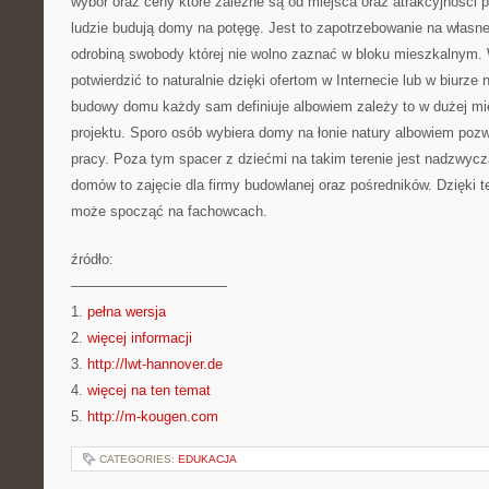
wybór oraz ceny które zależne są od miejsca oraz atrakcyjności 
ludzie budują domy na potęgę. Jest to zapotrzebowanie na własn
odrobiną swobody której nie wolno zaznać w bloku mieszkalnym
potwierdzić to naturalnie dzięki ofertom w Internecie lub w biurze
budowy domu każdy sam definiuje albowiem zależy to w dużej mie
projektu. Sporo osób wybiera domy na łonie natury albowiem pozw
pracy. Poza tym spacer z dziećmi na takim terenie jest nadzwycz
domów to zajęcie dla firmy budowlanej oraz pośredników. Dzięki
może spocząć na fachowcach.
źródło:
———————————
1.
pełna wersja
2.
więcej informacji
3.
http://lwt-hannover.de
4.
więcej na ten temat
5.
http://m-kougen.com
CATEGORIES:
EDUKACJA