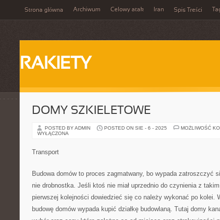
Archiwum
Celowy atak
Iran
Ta
Strona główna
Spis Treści
RAKIETY
DOMY SZKIELETOWE
POSTED BY ADMIN
POSTED ON SIE - 6 - 2025
MOŻLIWOŚĆ K
WYŁĄCZONA
Transport
Budowa domów to proces zagmatwany, bo wypada zatroszczyć się
nie drobnostka. Jeśli ktoś nie miał uprzednio do czynienia z tak
pierwszej kolejności dowiedzieć się co należy wykonać po kolei.
budowę domów wypada kupić działkę budowlaną. Tutaj domy kana