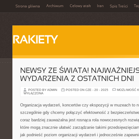
Archiwum
Celowy atak
Iran
Ta
Strona główna
Spis Treści
RAKIETY
NEWSY ZE ŚWIATA! NAJWAŻNIEJ
WYDARZENIA Z OSTATNICH DNI
POSTED BY ADMIN
POSTED ON CZE - 20 - 2025
MOŻLIWOŚĆ 
WYŁĄCZONA
Organizacja wydarzeń, koncertów czy ekspozycji w muzeach to n
szczególnie gdy chcemy połączyć efektowność z bezpieczeństw
coraz bardziej zauważalna jest rosnąca rola nowoczesnych rozwią
które mogą znacznie ułatwić zarządzanie takimi przedsięwzięciami
jak podnieść poziom organizacji wydarzeń i jednocześnie zapewn