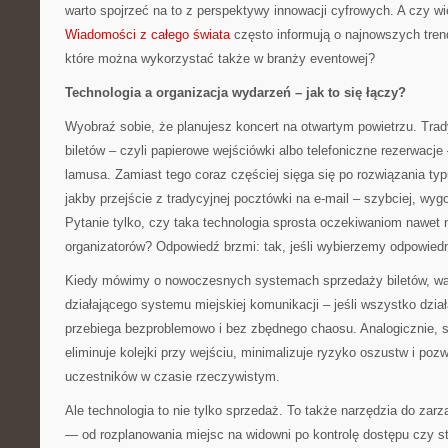
warto spojrzeć na to z perspektywy innowacji cyfrowych. A czy w
Wiadomości z całego świata
często informują o najnowszych tren
które można wykorzystać także w branży eventowej?
Technologia a organizacja wydarzeń – jak to się łączy?
Wyobraź sobie, że planujesz koncert na otwartym powietrzu. Tra
biletów – czyli papierowe wejściówki albo telefoniczne rezerwacj
lamusa. Zamiast tego coraz częściej sięga się po rozwiązania typ
jakby przejście z tradycyjnej pocztówki na e-mail – szybciej, wygod
Pytanie tylko, czy taka technologia sprosta oczekiwaniom nawet
organizatorów? Odpowiedź brzmi: tak, jeśli wybierzemy odpowiedn
Kiedy mówimy o nowoczesnych systemach sprzedaży biletów, war
działającego systemu miejskiej komunikacji – jeśli wszystko dział
przebiega bezproblemowo i bez zbędnego chaosu. Analogicznie, 
eliminuje kolejki przy wejściu, minimalizuje ryzyko oszustw i poz
uczestników w czasie rzeczywistym.
Ale technologia to nie tylko sprzedaż. To także narzędzia do zar
— od rozplanowania miejsc na widowni po kontrolę dostępu czy st