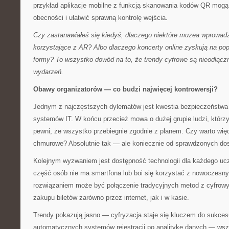
przykład aplikacje mobilne z funkcją skanowania kodów QR mogą z
obecności i ułatwić sprawną kontrolę wejścia.
Czy zastanawiałeś się kiedyś, dlaczego niektóre muzea wprowadz
korzystające z AR? Albo dlaczego koncerty online zyskują na pop
formy? To wszystko dowód na to, że trendy cyfrowe są nieodłąc
wydarzeń.
Obawy organizatorów — co budzi najwięcej kontrowersji?
Jednym z najczęstszych dylematów jest kwestia bezpieczeństwa
systemów IT. W końcu przecież mowa o dużej grupie ludzi, którzy
pewni, że wszystko przebiegnie zgodnie z planem. Czy warto wię
chmurowe? Absolutnie tak — ale koniecznie od sprawdzonych do
Kolejnym wyzwaniem jest dostępność technologii dla każdego ucz
część osób nie ma smartfona lub boi się korzystać z nowoczesnyc
rozwiązaniem może być połączenie tradycyjnych metod z cyfrowy
zakupu biletów zarówno przez internet, jak i w kasie.
Trendy pokazują jasno — cyfryzacja staje się kluczem do sukces
automatycznych systemów rejestracji po analitykę danych — wszy