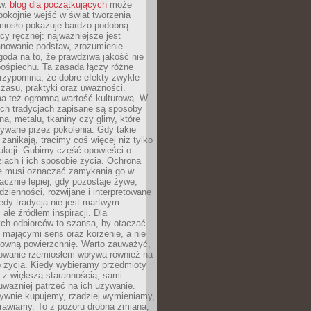
ów.
blog dla początkujących
może
pokojnie wejść w świat tworzenia
emiosło pokazuje bardzo podobną
cy ręcznej: najważniejsze jest
anowanie podstaw, zrozumienie
zgoda na to, że prawdziwa jakość nie
pośpiechu. Ta zasada łączy różne
przypomina, że dobre efekty zwykle
czasu, praktyki oraz uważności.
a też ogromną wartość kulturową. W
ych tradycjach zapisane są sposoby
na, metalu, tkaniny czy gliny, które
ywane przez pokolenia. Gdy takie
 zanikają, tracimy coś więcej niż tylko
ukcji. Gubimy część opowieści o
ziach i ich sposobie życia. Ochrona
ie musi oznaczać zamykania go w
cznie lepiej, gdy pozostaje żywe,
zienności, rozwijane i interpretowane
dy tradycja nie jest martwym
ale źródłem inspiracji. Dla
ch odbiorców to szansa, by otaczać
 mającymi sens oraz korzenie, a nie
ktowną powierzchnię. Warto zauważyć,
sowanie rzemiosłem wpływa również na
 życia. Kiedy wybieramy przedmioty
z większą starannością, sami
ważniej patrzeć na ich używanie.
sywnie kupujemy, rzadziej wymieniamy,
rawiamy. To z pozoru drobna zmiana,