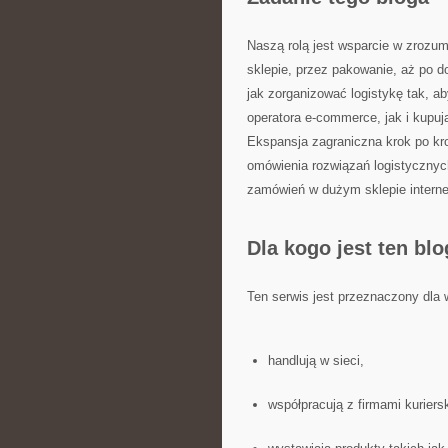
Naszą rolą jest wsparcie w zrozu
sklepie, przez pakowanie, aż po do
jak zorganizować logistykę tak, a
operatora e-commerce, jak i kupu
Ekspansja zagraniczna krok po kro
omówienia rozwiązań logistycznyc
zamówień w dużym sklepie intern
Dla kogo jest ten bl
Ten serwis jest przeznaczony dla 
handlują w sieci,
współpracują z firmami kuriers