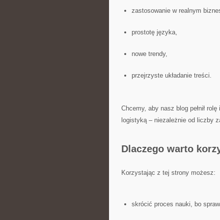
zastosowanie w realnym biznes
prostotę języka,
nowe trendy,
przejrzyste układanie treści.
Chcemy, aby nasz blog pełnił rolę 
logistyką – niezależnie od liczby 
Dlaczego warto korz
Korzystając z tej strony możesz:
skrócić proces nauki, bo spr