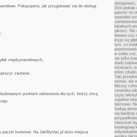
dostępność, 
arodowe. Pokazujemy, jak przygotować się do obsługi
Dziś jednak 
patrzeć na o
sposobie ur
zainteresowa
lokalnych p
jakości. Nie
ć,
drewno czy 
kryje się gł
tym, co trwa
anonimowośc
w sobie coś,
nie tylko kwe
syłek międzynarodowych,
śladu ludzki
różnicach, w
które zdradz
iększyć zaufanie.
Taki przedmi
sensie, ale 
bliższy czło
ceramika rob
rozbudowanym punktem odniesienia dla tych, którzy chcą
szyty teksty
zupełnie inn
raju.
taśmowo. Ni
budują atmos
się bardziej
przypadkowa.
mieszkań wyg
katalogową 
indywidualn
u paczki kurierowi. Na JakWyslac.pl dużo miejsca
wynika takż