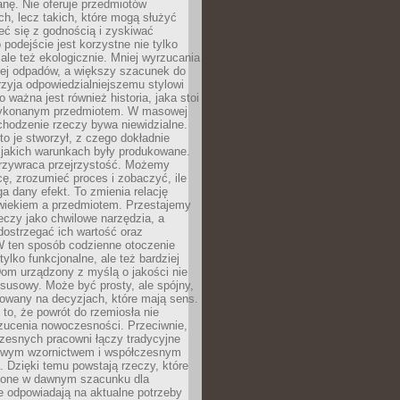
anę. Nie oferuje przedmiotów
h, lecz takich, które mogą służyć
zeć się z godnością i zyskiwać
 podejście jest korzystne nie tylko
 ale też ekologicznie. Mniej wyrzucania
ej odpadów, a większy szacunek do
rzyja odpowiedzialniejszemu stylowi
o ważna jest również historia, jaka stoi
wykonanym przedmiotem. W masowej
chodzenie rzeczy bywa niewidzialne.
to je stworzył, z czego dokładnie
 jakich warunkach były produkowane.
rzywraca przejrzystość. Możemy
ę, zrozumieć proces i zobaczyć, ile
 dany efekt. To zmienia relację
wiekiem a przedmiotem. Przestajemy
eczy jako chwilowe narzędzia, a
ostrzegać ich wartość oraz
W ten sposób codzienne otoczenie
 tylko funkcjonalne, ale też bardziej
om urządzony z myślą o jakości nie
susowy. Może być prosty, ale spójny,
dowany na decyzjach, które mają sens.
 to, że powrót do rzemiosła nie
zucenia nowoczesności. Przeciwnie,
zesnych pracowni łączy tradycyjne
nowym wzornictwem i współczesnym
. Dzięki temu powstają rzeczy, które
ione w dawnym szacunku dla
le odpowiadają na aktualne potrzeby