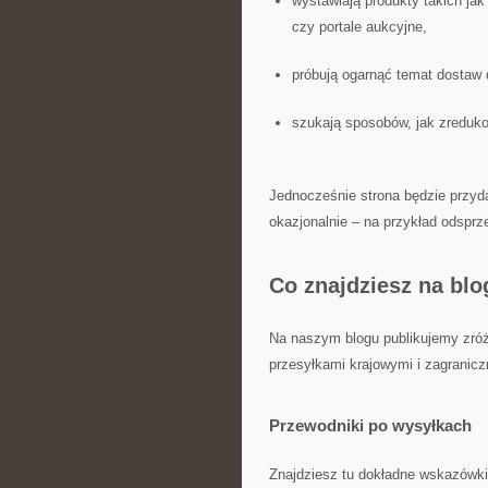
wystawiają produkty takich ja
czy portale aukcyjne,
próbują ogarnąć temat dostaw d
szukają sposobów, jak zreduko
Jednocześnie strona będzie przyda
okazjonalnie – na przykład odsprz
Co znajdziesz na bl
Na naszym blogu publikujemy zróż
przesyłkami krajowymi i zagranicz
Przewodniki po wysyłkach
Znajdziesz tu dokładne wskazówki,