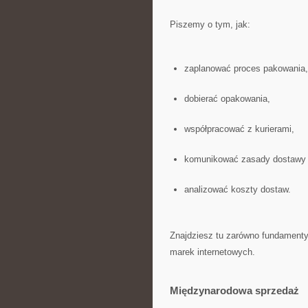
Piszemy o tym, jak:
zaplanować proces pakowania,
dobierać opakowania,
współpracować z kurierami,
komunikować zasady dostawy w
analizować koszty dostaw.
Znajdziesz tu zarówno fundamenty,
marek internetowych.
Międzynarodowa sprzedaż