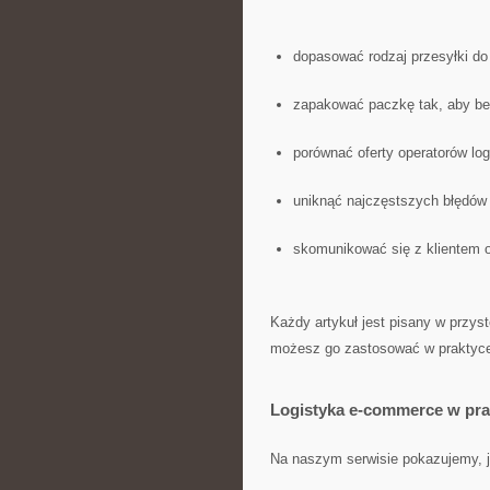
dopasować rodzaj przesyłki do
zapakować paczkę tak, aby bez
porównać oferty operatorów lo
uniknąć najczęstszych błędów 
skomunikować się z klientem 
Każdy artykuł jest pisany w przys
możesz go zastosować w praktyc
Logistyka e-commerce w pra
Na naszym serwisie pokazujemy, j