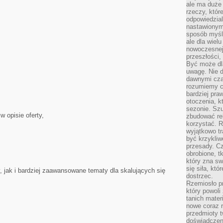
ale ma duże
rzeczy, któr
odpowiedzial
nastawionym 
sposób myśl
ale dla wiel
nowoczesnej 
przeszłości,
Być może dl
uwagę. Nie d
dawnymi czas
rozumiemy c
bardziej pra
otoczenia, k
sezonie. Sz
 opisie oferty,
zbudować rel
korzystać. 
wyjątkowo tr
być krzykli
przesady. C
obrobione, t
który zna sw
się siła, któ
 jak i bardziej zaawansowane tematy dla skalujących się
dostrzec.
Rzemiosło p
który powoli
tanich mater
nowe coraz 
przedmioty t
doświadczen