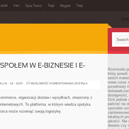
 atak
Iran
Tagi
Tagi
Spis Treści
Węgiel
SUB
POŁEM W E-BIZNESIE I E-
Rzemiosło p
który powoli
tanich mater
nowe coraz 
ZARZĄDZANIE
LIS - 19 - 2025
MOŻLIWOŚĆ KOMENTOWANIA
ZOSTAŁA
przedmioty t
ZESPOŁEM
W
doświadczen
E-
dostępność, 
BIZNESIE
-commerce, organizacji dostaw i wysyłkach, stworzony z
I
Dziś jednak 
E-
patrzeć na o
nternetowych. To platforma, w którym wiedza spotyka
COMMERCE
sposobie ur
iorca może rozwinąć swoją logistykę.
zainteresowa
lokalnych p
jakości. Nie
drewno czy 