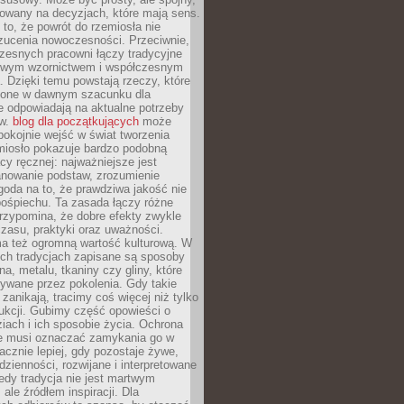
dowany na decyzjach, które mają sens.
 to, że powrót do rzemiosła nie
zucenia nowoczesności. Przeciwnie,
zesnych pracowni łączy tradycyjne
nowym wzornictwem i współczesnym
. Dzięki temu powstają rzeczy, które
ione w dawnym szacunku dla
le odpowiadają na aktualne potrzeby
ów.
blog dla początkujących
może
pokojnie wejść w świat tworzenia
emiosło pokazuje bardzo podobną
cy ręcznej: najważniejsze jest
anowanie podstaw, zrozumienie
zgoda na to, że prawdziwa jakość nie
pośpiechu. Ta zasada łączy różne
przypomina, że dobre efekty zwykle
czasu, praktyki oraz uważności.
a też ogromną wartość kulturową. W
ych tradycjach zapisane są sposoby
na, metalu, tkaniny czy gliny, które
ywane przez pokolenia. Gdy takie
 zanikają, tracimy coś więcej niż tylko
ukcji. Gubimy część opowieści o
ziach i ich sposobie życia. Ochrona
ie musi oznaczać zamykania go w
cznie lepiej, gdy pozostaje żywe,
zienności, rozwijane i interpretowane
dy tradycja nie jest martwym
ale źródłem inspiracji. Dla