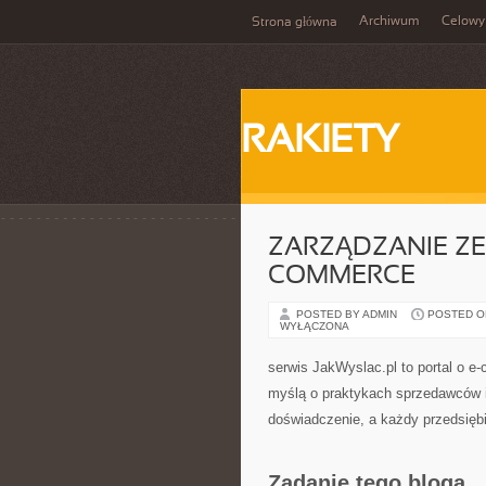
Archiwum
Celowy
Strona główna
RAKIETY
ZARZĄDZANIE ZES
COMMERCE
POSTED BY ADMIN
POSTED ON 
WYŁĄCZONA
serwis JakWyslac.pl to portal o e
myślą o praktykach sprzedawców i
doświadczenie, a każdy przedsięb
Zadanie tego bloga