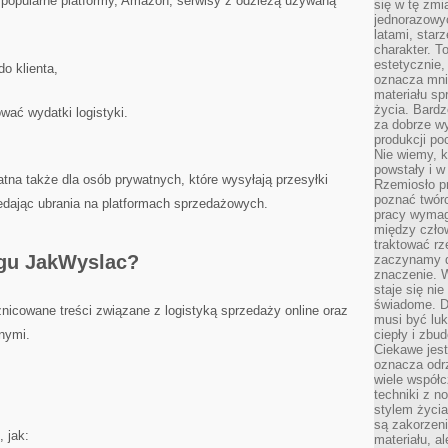
k popularne platformy, Amazon, serwisy z odzieżą używaną
się w tę zmi
jednorazowyc
latami, star
charakter. To
estetycznie,
o klienta,
oznacza mni
materiału sp
życia. Bardz
wać wydatki logistyki.
za dobrze 
produkcji po
Nie wiemy, k
powstały i w
tna także dla osób prywatnych, które wysyłają przesyłki
Rzemiosło p
poznać twórc
edając ubrania na platformach sprzedażowych.
pracy wymaga
między czło
traktować rz
ogu JakWyslac?
zaczynamy d
znaczenie. 
staje się nie
świadome. D
nicowane treści związane z logistyką sprzedaży online oraz
musi być luk
nymi.
ciepły i zbu
Ciekawe jest
oznacza odr
wiele współc
techniki z 
stylem życia
są zakorzen
 jak:
materiału, a