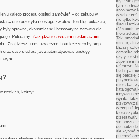
kryje się gł
tym, co trwa
anonimowośc
mieniu całego procesu obsługi zamówień – od zakupu w
w sobie coś,
nie tylko kwe
starczenie przesyłki i obsługę zwrotów. Ten blog pokazuje,
śladu ludzki
różnicach, w
by były sprawne, ekonomiczne i bezawaryjne zarówno dla
które zdradz
jącego. Polecamy:
Zarządzanie zwrotami i reklamacjami
i
Taki przedmi
sensie, ale 
ku. Znajdziesz u nas użyteczne instrukcje step by step,
bliższy czło
h oraz case studies, jak zautomatyzować obsługę
ceramika rob
szyty teksty
etowym.
zupełnie inn
taśmowo. Ni
budują atmos
się bardziej
og?
przypadkowa.
mieszkań wyg
katalogową 
wszystkich, którzy:
indywidualn
wynika takż
przyzwyczaja
więcej niż l
które szybko 
przestawały 
się poczucie
kimi,
dochodzi do 
ale wybrać r
przemyślane 