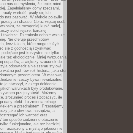
no nas do myślenia, że lepiej mieć
epiej. Zapełnialiśmy domy rzeczami,
traciły wartość, psuły się lub
do nas pasować. W efekcie pojawiło
 przesytu i chaosu. Coraz więcej osób
wniosku, że rozsądniej kupić mniej,
zeczy solidniejsze, bardziej
i trwalsze. Rzemiosło dobrze wpisuje
anę. Nie oferuje przedmiotów
h, lecz takich, które mogą służyć
zeć się z godnością i zyskiwać
 podejście jest korzystne nie tylko
 ale też ekologicznie. Mniej wyrzucania
ej odpadów, a większy szacunek do
rzyja odpowiedzialniejszemu stylowi
o ważna jest również historia, jaka stoi
wykonanym przedmiotem. W masowej
chodzenie rzeczy bywa niewidzialne.
to je stworzył, z czego dokładnie
 jakich warunkach były produkowane.
rzywraca przejrzystość. Możemy
ę, zrozumieć proces i zobaczyć, ile
 dany efekt. To zmienia relację
wiekiem a przedmiotem. Przestajemy
eczy jako chwilowe narzędzia, a
ostrzegać ich wartość oraz
W ten sposób codzienne otoczenie
 tylko funkcjonalne, ale też bardziej
om urządzony z myślą o jakości nie
susowy. Może być prosty, ale spójny,