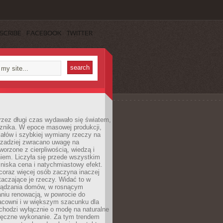
SCRIBE
FACEBOOK
TWITTER
rzez długi czas wydawało się światem,
 znika. W epoce masowej produkcji,
iałów i szybkiej wymiany rzeczy na
rzadziej zwracano uwagę na
worzone z cierpliwością, wiedzą i
iem. Liczyła się przede wszystkim
niska cena i natychmiastowy efekt.
coraz więcej osób zaczyna inaczej
taczające je rzeczy. Widać to w
ządzania domów, w rosnącym
niu renowacją, w powrocie do
racowni i w większym szacunku dla
 chodzi wyłącznie o modę na naturalne
ręczne wykonanie. Za tym trendem