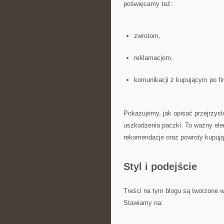
poświęcamy też:
zwrotom,
reklamacjom,
komunikacji z kupującym po fina
Pokazujemy, jak opisać przejrzyst
uszkodzenia paczki. To ważny ele
rekomendacje oraz powroty kupuj
Styl i podejście
Treści na tym blogu są tworzone w
Stawiamy na: