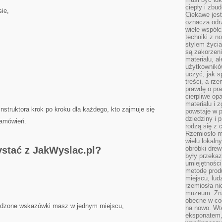
ciepły i zbu
ie,
Ciekawe jest
oznacza odr
wiele współc
techniki z 
stylem życia
są zakorzen
materiału, a
użytkownik
uczyć, jak s
treści, a rz
prawdę o pra
cierpliwe op
materiału i 
instruktora krok po kroku dla każdego, kto zajmuje się
powstaje w 
dziedziny i 
zamówień.
rodzą się z 
Rzemiosło m
wielu lokaln
ystać z JakWyslac.pl?
obróbki drew
były przekaz
umiejętności
metodę prod
miejscu, lud
rzemiosła n
muzeum. Zna
obecne w cod
awdzone wskazówki masz w jednym miejscu,
na nowo. Wte
eksponatem, 