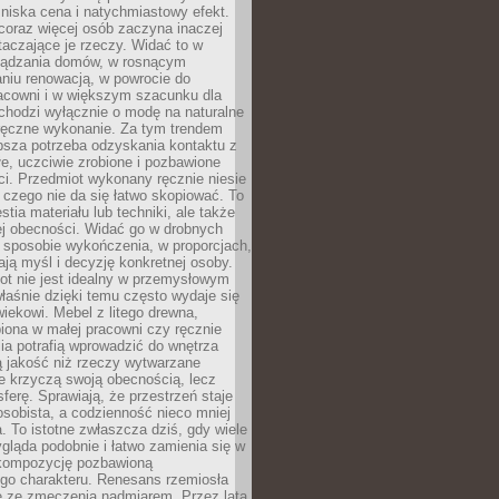
niska cena i natychmiastowy efekt.
coraz więcej osób zaczyna inaczej
taczające je rzeczy. Widać to w
ządzania domów, w rosnącym
niu renowacją, w powrocie do
racowni i w większym szacunku dla
 chodzi wyłącznie o modę na naturalne
ręczne wykonanie. Za tym trendem
ębsza potrzeba odzyskania kontaktu z
łe, uczciwie zrobione i pozbawione
i. Przedmiot wykonany ręcznie niesie
 czego nie da się łatwo skopiować. To
stia materiału lub techniki, ale także
ej obecności. Widać go w drobnych
 sposobie wykończenia, w proporcjach,
ają myśl i decyzję konkretnej osoby.
ot nie jest idealny w przemysłowym
właśnie dzięki temu często wydaje się
wiekowi. Mebel z litego drewna,
iona w małej pracowni czy ręcznie
lia potrafią wprowadzić do wnętrza
ą jakość niż rzeczy wytwarzane
e krzyczą swoją obecnością, lecz
ferę. Sprawiają, że przestrzeń staje
 osobista, a codzienność nieco mniej
 To istotne zwłaszcza dziś, gdy wiele
ląda podobnie i łatwo zamienia się w
kompozycję pozbawioną
ego charakteru. Renesans rzemiosła
e ze zmęczenia nadmiarem. Przez lata