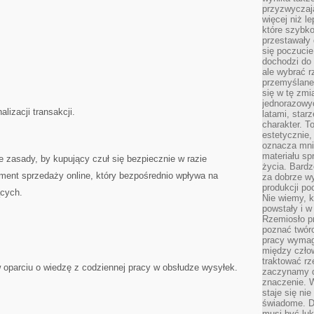
przyzwyczaja
więcej niż l
które szybko 
przestawały 
się poczucie
dochodzi do 
ale wybrać r
przemyślane 
się w tę zmi
jednorazowyc
lizacji transakcji.
latami, star
charakter. To
estetycznie,
oznacza mni
materiału sp
e zasady, by kupujący czuł się bezpiecznie w razie
życia. Bardz
ment sprzedaży online, który bezpośrednio wpływa na
za dobrze 
produkcji po
ących.
Nie wiemy, k
powstały i w
Rzemiosło p
poznać twórc
pracy wymaga
między czło
traktować rz
 oparciu o wiedzę z codziennej pracy w obsłudze wysyłek.
zaczynamy d
znaczenie. 
staje się nie
świadome. D
musi być luk