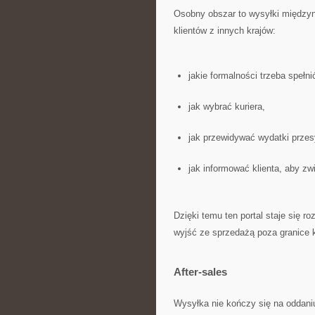
Osobny obszar to wysyłki międzyn
klientów z innych krajów:
jakie formalności trzeba spełni
jak wybrać kuriera,
jak przewidywać wydatki prze
jak informować klienta, aby zw
Dzięki temu ten portal staje się 
wyjść ze sprzedażą poza granice k
After-sales
Wysyłka nie kończy się na oddani