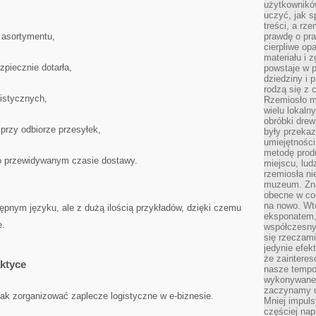
użytkownik
uczyć, jak s
treści, a rz
 asortymentu,
prawdę o pra
cierpliwe op
materiału i 
piecznie dotarła,
powstaje w 
dziedziny i 
rodzą się z 
gistycznych,
Rzemiosło m
wielu lokaln
obróbki drew
przy odbiorze przesyłek,
były przekaz
umiejętności
metodę prod
o przewidywanym czasie dostawy.
miejscu, lud
rzemiosła n
muzeum. Zna
obecne w cod
na nowo. Wte
tępnym języku, ale z dużą ilością przykładów, dzięki czemu
eksponatem, 
e.
współczesny
się rzeczami
jedynie efe
że zaintere
ktyce
nasze tempo
wykonywane 
zaczynamy u
ak zorganizować zaplecze logistyczne w e-biznesie.
Mniej impul
częściej nap