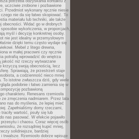
ębsza potrzeba odzyskania kontaktu z
łe, uczciwie zrobione i pozbawione
i. Przedmiot wykonany ręcznie niesie
 czego nie da się łatwo skopiować. To
stia materiału lub techniki, ale także
ej obecności. Widać go w drobnych
 sposobie wykończenia, w proporcjach,
ają myśl i decyzję konkretnej osoby.
ot nie jest idealny w przemysłowym
właśnie dzięki temu często wydaje się
wiekowi. Mebel z litego drewna,
iona w małej pracowni czy ręcznie
lia potrafią wprowadzić do wnętrza
ą jakość niż rzeczy wytwarzane
e krzyczą swoją obecnością, lecz
ferę. Sprawiają, że przestrzeń staje
 osobista, a codzienność nieco mniej
 To istotne zwłaszcza dziś, gdy wiele
ląda podobnie i łatwo zamienia się w
kompozycję pozbawioną
ego charakteru. Renesans rzemiosła
e ze zmęczenia nadmiarem. Przez lata
no nas do myślenia, że lepiej mieć
epiej. Zapełnialiśmy domy rzeczami,
traciły wartość, psuły się lub
do nas pasować. W efekcie pojawiło
 przesytu i chaosu. Coraz więcej osób
wniosku, że rozsądniej kupić mniej,
zeczy solidniejsze, bardziej
i trwalsze. Rzemiosło dobrze wpisuje