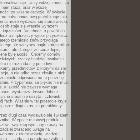
 konsekwencje. Uczy wdzięczności za
e nam służą, oraz większej
ności za własne decyzje. W świecie
na natychmiastową gratyfikację taki
enia może wydawać się staroświecki,
u osób staje się właśnie wyrazem
dojrzałości. Nie chodzi o powrót do
 lecz o mądrzejszy wybór przyszłości.
atego rzemiosło znów przyciąga
latego, że wszyscy nagle zatęsknili za
ami, ale dlatego, że coraz lepiej
enę bylejakości. Chcemy domów
wdziwych, rzeczy bardziej trwałych i
tóre nie rozpada się po jednym
ukamy przedmiotów, z którymi da się
ację, a nie tylko przez chwilę z nich
Rzemiosło odpowiada na tę potrzebę
afnie. Przypomina, że piękno nie musi
we, a jakość nie zawsze wymaga
zasem wystarczy drewno dobrze
kanina starannie uszyta i człowiek,
ój fach. Właśnie w tej prostocie kryje
rej przez długi czas nie potrafiliśmy
rzez długi czas wydawało się światem,
 znika. W epoce masowej produkcji,
iałów i szybkiej wymiany rzeczy na
rzadziej zwracano uwagę na
worzone z cierpliwością, wiedzą i
iem. Liczyła się przede wszystkim