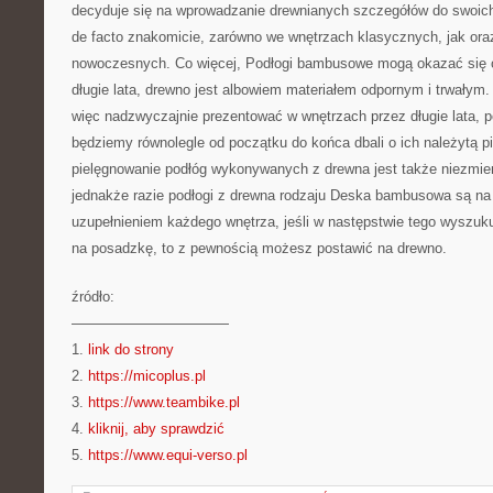
decyduje się na wprowadzanie drewnianych szczegółów do swoich 
de facto znakomicie, zarówno we wnętrzach klasycznych, jak oraz
nowoczesnych. Co więcej, Podłogi bambusowe mogą okazać się o
długie lata, drewno jest albowiem materiałem odpornym i trwałym
więc nadzwyczajnie prezentować w wnętrzach przez długie lata, p
będziemy równolegle od początku do końca dbali o ich należytą pi
pielęgnowanie podłóg wykonywanych z drewna jest także niezmie
jednakże razie podłogi z drewna rodzaju Deska bambusowa są n
uzupełnieniem każdego wnętrza, jeśli w następstwie tego wyszuku
na posadzkę, to z pewnością możesz postawić na drewno.
źródło:
———————————
1.
link do strony
2.
https://micoplus.pl
3.
https://www.teambike.pl
4.
kliknij, aby sprawdzić
5.
https://www.equi-verso.pl