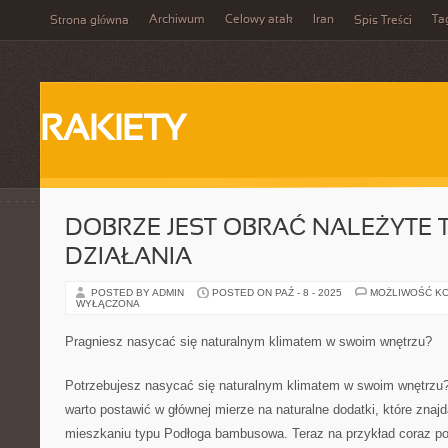
Archiwum
Celowy atak
Iran
Ta
Strona główna
Spis Treści
RAKIETY
DOBRZE JEST OBRAĆ NALEŻYTE 
DZIAŁANIA
POSTED BY ADMIN
POSTED ON PAŹ - 8 - 2025
MOŻLIWOŚĆ K
WYŁĄCZONA
Pragniesz nasycać się naturalnym klimatem w swoim wnętrzu?
Potrzebujesz nasycać się naturalnym klimatem w swoim wnętrzu? 
warto postawić w głównej mierze na naturalne dodatki, które znaj
mieszkaniu typu Podłoga bambusowa. Teraz na przykład coraz po