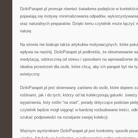
DzikiParapet.pl promuje również świadome podejście w kontekście
pojawiają się motywy minimalizowania odpadów, wykorzystywani
oraz naturalnych preparatów. Dzięki temu czytelnik może łączyć m
naturę.
Na stronie nie brakuje także artykułów motywacyjnych, które poka
wpływa na nastrój. DzikiParapet.pl podkreśla, że obserwowanie w
medytacją, odskocznią od stresu i sposobem na wprowadzenie do 
idealna przestrzeń dla osób, które chcą, aby ich parapet był nie ty
estetyczny.
DzikiParapet.pl jest skierowany zarówno do osób, które dopiero 
roślinami, jak i do tych, którzy od lat kolekcjonują gatunki. świeży
wyjaśnienia, listy roślin “na start”, porady dotyczące podstaw pi
czytelnik będzie mógł sięgnąć w bardziej rozbudowane treści, odk
szukać podpowiedzi na rozwijanie swojej kolekcji.
Ważnym wyróżnikiem DzikiParapet.pl jest konkretny sposób pisan