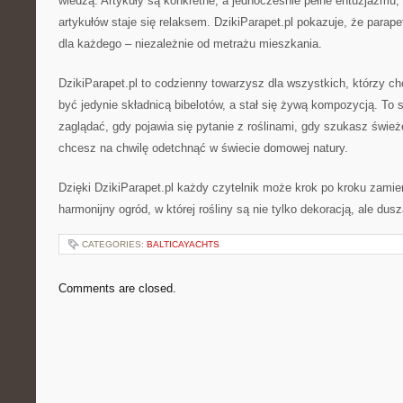
wiedzą. Artykuły są konkretne, a jednocześnie pełne entuzjazmu, 
artykułów staje się relaksem. DzikiParapet.pl pokazuje, że parap
dla każdego – niezależnie od metrażu mieszkania.
DzikiParapet.pl to codzienny towarzysz dla wszystkich, którzy ch
być jedynie składnicą bibelotów, a stał się żywą kompozycją. To s
zaglądać, gdy pojawia się pytanie z roślinami, gdy szukasz świe
chcesz na chwilę odetchnąć w świecie domowej natury.
Dzięki DzikiParapet.pl każdy czytelnik może krok po kroku zamie
harmonijny ogród, w której rośliny są nie tylko dekoracją, ale dus
CATEGORIES:
BALTICAYACHTS
Comments are closed.