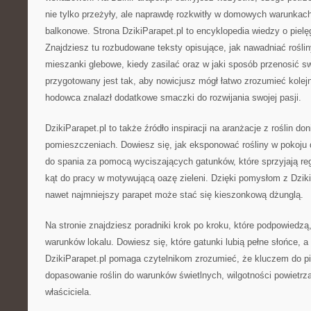
nie tylko przeżyły, ale naprawdę rozkwitły w domowych warunkac
balkonowe. Strona DzikiParapet.pl to encyklopedia wiedzy o pielę
Znajdziesz tu rozbudowane teksty opisujące, jak nawadniać rośl
mieszanki glebowe, kiedy zasilać oraz w jaki sposób przenosić sw
przygotowany jest tak, aby nowicjusz mógł łatwo zrozumieć kolejne
hodowca znalazł dodatkowe smaczki do rozwijania swojej pasji.
DzikiParapet.pl to także źródło inspiracji na aranżacje z roślin 
pomieszczeniach. Dowiesz się, jak eksponować rośliny w pokoju 
do spania za pomocą wyciszających gatunków, które sprzyjają reg
kąt do pracy w motywującą oazę zieleni. Dzięki pomysłom z Dzik
nawet najmniejszy parapet może stać się kieszonkową dżunglą.
Na stronie znajdziesz poradniki krok po kroku, które podpowiedzą,
warunków lokalu. Dowiesz się, które gatunki lubią pełne słońce, a 
DzikiParapet.pl pomaga czytelnikom zrozumieć, że kluczem do pi
dopasowanie roślin do warunków świetlnych, wilgotności powietr
właściciela.