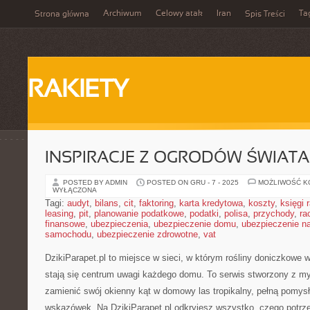
Archiwum
Celowy atak
Iran
Ta
Strona główna
Spis Treści
RAKIETY
INSPIRACJE Z OGRODÓW ŚWIATA
POSTED BY ADMIN
POSTED ON GRU - 7 - 2025
MOŻLIWOŚĆ 
WYŁĄCZONA
Tagi:
audyt
,
bilans
,
cit
,
faktoring
,
karta kredytowa
,
koszty
,
księgi
leasing
,
pit
,
planowanie podatkowe
,
podatki
,
polisa
,
przychody
,
ra
finansowe
,
ubezpieczenia
,
ubezpieczenie domu
,
ubezpieczenie na
samochodu
,
ubezpieczenie zdrowotne
,
vat
DzikiParapet.pl to miejsce w sieci, w którym rośliny doniczkowe 
stają się centrum uwagi każdego domu. To serwis stworzony z myś
zamienić swój okienny kąt w domowy las tropikalny, pełną pomys
wskazówek. Na DzikiParapet.pl odkryjesz wszystko, czego potrze