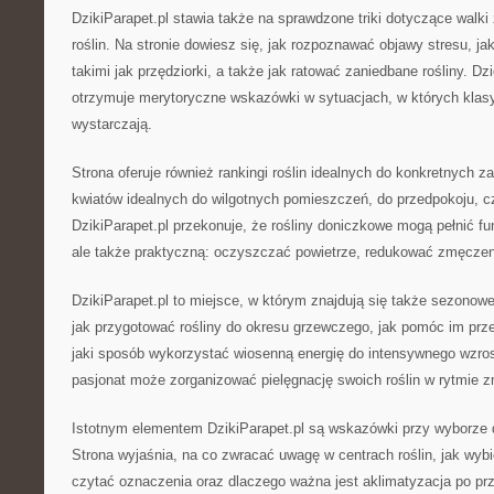
DzikiParapet.pl stawia także na sprawdzone triki dotyczące walki
roślin. Na stronie dowiesz się, jak rozpoznawać objawy stresu, j
takimi jak przędziorki, a także jak ratować zaniedbane rośliny. Dzi
otrzymuje merytoryczne wskazówki w sytuacjach, w których klasy
wystarczają.
Strona oferuje również rankingi roślin idealnych do konkretnych za
kwiatów idealnych do wilgotnych pomieszczeń, do przedpokoju, c
DzikiParapet.pl przekonuje, że rośliny doniczkowe mogą pełnić fun
ale także praktyczną: oczyszczać powietrze, redukować zmęczeni
DzikiParapet.pl to miejsce, w którym znajdują się także sezonowe
jak przygotować rośliny do okresu grzewczego, jak pomóc im prze
jaki sposób wykorzystać wiosenną energię do intensywnego wzro
pasjonat może zorganizować pielęgnację swoich roślin w rytmie 
Istotnym elementem DzikiParapet.pl są wskazówki przy wyborze 
Strona wyjaśnia, na co zwracać uwagę w centrach roślin, jak wybi
czytać oznaczenia oraz dlaczego ważna jest aklimatyzacja po prz