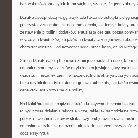
tym wskazówkom czytelnik ma większą szansę, że jego zakupy 
DzikiParapet.pl dużą wagę przykłada także do estetyki pielęgnacji 
przeczytasz sugestie, jak dobierać osłonki, jak łączyć kolory, ora
zestawienia z roślin i dodatków. entuzjasta designu pozna pomys
wiszących kwietników, stojaków na kwiaty czy piętrowych ekspozy
charakter wnętrza – od nowoczesnego, przez boho, aż po vintage
Strona DzikiParapet.pl to również miejsce nauki dla osób, które c
naturalne potrzeby roślin. W artykułach pojawiają się wyjaśnieni
wzrostu, mieszanek ziemi, a także cech charakterystycznych pos
temu czytelnik nie tylko stosuje gotowe schematy, ale także świ
dane krok jest korzystne dla rośliny.
Na DzikiParapet.pl znajdziesz także kreatywne działania dla tych,
to być proste działania rękodzielnicze, takie jak samodzielne pr
podłoża, tworzenie lasów w słoiku, czy próby rozmnażania roślin.
do roślin nie tylko jak do ozdób, ale jak do zielonych przyjaciół,
codzienny rytuał.