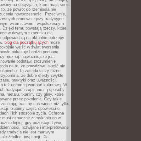
dowany na decyzjach, które mają sens.
 to, że powrót do rzemiosła nie
zucenia nowoczesności. Przeciwnie,
zesnych pracowni łączy tradycyjne
nowym wzornictwem i współczesnym
. Dzięki temu powstają rzeczy, które
ione w dawnym szacunku dla
le odpowiadają na aktualne potrzeby
ów.
blog dla początkujących
może
pokojnie wejść w świat tworzenia
emiosło pokazuje bardzo podobną
cy ręcznej: najważniejsze jest
anowanie podstaw, zrozumienie
zgoda na to, że prawdziwa jakość nie
pośpiechu. Ta zasada łączy różne
przypomina, że dobre efekty zwykle
czasu, praktyki oraz uważności.
a też ogromną wartość kulturową. W
ych tradycjach zapisane są sposoby
na, metalu, tkaniny czy gliny, które
ywane przez pokolenia. Gdy takie
 zanikają, tracimy coś więcej niż tylko
ukcji. Gubimy część opowieści o
ziach i ich sposobie życia. Ochrona
ie musi oznaczać zamykania go w
cznie lepiej, gdy pozostaje żywe,
zienności, rozwijane i interpretowane
dy tradycja nie jest martwym
ale źródłem inspiracji. Dla