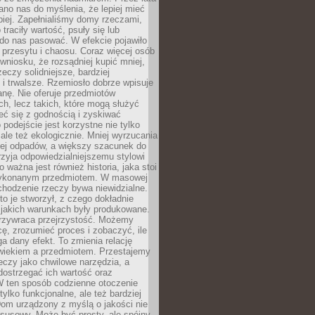
no nas do myślenia, że lepiej mieć
epiej. Zapełnialiśmy domy rzeczami,
traciły wartość, psuły się lub
do nas pasować. W efekcie pojawiło
 przesytu i chaosu. Coraz więcej osób
wniosku, że rozsądniej kupić mniej,
zeczy solidniejsze, bardziej
i trwalsze. Rzemiosło dobrze wpisuje
anę. Nie oferuje przedmiotów
h, lecz takich, które mogą służyć
zeć się z godnością i zyskiwać
 podejście jest korzystne nie tylko
 ale też ekologicznie. Mniej wyrzucania
ej odpadów, a większy szacunek do
rzyja odpowiedzialniejszemu stylowi
o ważna jest również historia, jaka stoi
wykonanym przedmiotem. W masowej
chodzenie rzeczy bywa niewidzialne.
to je stworzył, z czego dokładnie
 jakich warunkach były produkowane.
rzywraca przejrzystość. Możemy
ę, zrozumieć proces i zobaczyć, ile
 dany efekt. To zmienia relację
wiekiem a przedmiotem. Przestajemy
eczy jako chwilowe narzędzia, a
ostrzegać ich wartość oraz
W ten sposób codzienne otoczenie
 tylko funkcjonalne, ale też bardziej
om urządzony z myślą o jakości nie
susowy. Może być prosty, ale spójny,