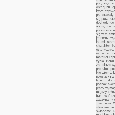
przyzwyczaja
więcej niż l
które szybko 
przestawały 
się poczucie
dochodzi do 
ale wybrać r
przemyślane 
się w tę zmi
jednorazowyc
latami, star
charakter. To
estetycznie,
oznacza mni
materiału sp
życia. Bardz
za dobrze 
produkcji po
Nie wiemy, k
powstały i w
Rzemiosło p
poznać twórc
pracy wymaga
między czło
traktować rz
zaczynamy d
znaczenie. 
staje się nie
świadome. D
musi być luk