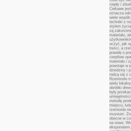
ciepły i zbu
Ciekawe jest
oznacza odr
wiele współc
techniki z 
stylem życia
są zakorzen
materiału, a
użytkownik
uczyć, jak s
treści, a rz
prawdę o pra
cierpliwe op
materiału i 
powstaje w 
dziedziny i 
rodzą się z 
Rzemiosło m
wielu lokaln
obróbki drew
były przekaz
umiejętności
metodę prod
miejscu, lud
rzemiosła n
muzeum. Zna
obecne w cod
na nowo. Wte
eksponatem, 