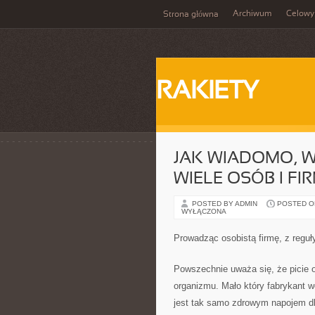
Archiwum
Celowy
Strona główna
RAKIETY
JAK WIADOMO, W
WIELE OSÓB I F
POSTED BY ADMIN
POSTED ON 
WYŁĄCZONA
Prowadząc osobistą firmę, z regu
Powszechnie uważa się, że picie 
organizmu. Mało który fabrykant w
jest tak samo zdrowym napojem dl