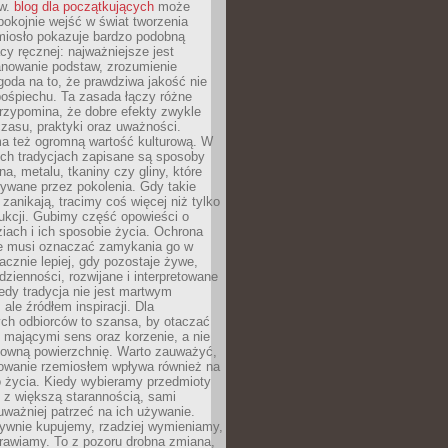
ów.
blog dla początkujących
może
pokojnie wejść w świat tworzenia
emiosło pokazuje bardzo podobną
cy ręcznej: najważniejsze jest
anowanie podstaw, zrozumienie
zgoda na to, że prawdziwa jakość nie
pośpiechu. Ta zasada łączy różne
przypomina, że dobre efekty zwykle
czasu, praktyki oraz uważności.
a też ogromną wartość kulturową. W
ych tradycjach zapisane są sposoby
na, metalu, tkaniny czy gliny, które
ywane przez pokolenia. Gdy takie
 zanikają, tracimy coś więcej niż tylko
ukcji. Gubimy część opowieści o
ziach i ich sposobie życia. Ochrona
ie musi oznaczać zamykania go w
cznie lepiej, gdy pozostaje żywe,
zienności, rozwijane i interpretowane
dy tradycja nie jest martwym
ale źródłem inspiracji. Dla
ch odbiorców to szansa, by otaczać
 mającymi sens oraz korzenie, a nie
ktowną powierzchnię. Warto zauważyć,
sowanie rzemiosłem wpływa również na
 życia. Kiedy wybieramy przedmioty
z większą starannością, sami
ważniej patrzeć na ich używanie.
sywnie kupujemy, rzadziej wymieniamy,
rawiamy. To z pozoru drobna zmiana,