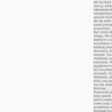
ale ma duże
rzeczy, któr
odpowiedzial
nastawionym 
sposób myśl
ale dla wiel
nowoczesnej 
przeszłości,
Być może dl
uwagę. Nie d
dawnymi czas
rozumiemy c
bardziej pra
otoczenia, k
sezonie. Sz
zbudować rel
korzystać. 
wyjątkowo tr
być krzykli
przesady. C
obrobione, t
który zna sw
się siła, któ
dostrzec.
Rzemiosło p
który powoli
tanich mater
nowe coraz 
przedmioty t
doświadczen