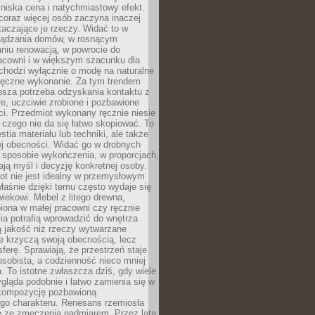
niska cena i natychmiastowy efekt.
coraz więcej osób zaczyna inaczej
taczające je rzeczy. Widać to w
ządzania domów, w rosnącym
niu renowacją, w powrocie do
racowni i w większym szacunku dla
 chodzi wyłącznie o modę na naturalne
ręczne wykonanie. Za tym trendem
ębsza potrzeba odzyskania kontaktu z
łe, uczciwie zrobione i pozbawione
i. Przedmiot wykonany ręcznie niesie
 czego nie da się łatwo skopiować. To
stia materiału lub techniki, ale także
ej obecności. Widać go w drobnych
 sposobie wykończenia, w proporcjach,
ają myśl i decyzję konkretnej osoby.
ot nie jest idealny w przemysłowym
właśnie dzięki temu często wydaje się
wiekowi. Mebel z litego drewna,
iona w małej pracowni czy ręcznie
lia potrafią wprowadzić do wnętrza
ą jakość niż rzeczy wytwarzane
e krzyczą swoją obecnością, lecz
ferę. Sprawiają, że przestrzeń staje
 osobista, a codzienność nieco mniej
 To istotne zwłaszcza dziś, gdy wiele
ląda podobnie i łatwo zamienia się w
kompozycję pozbawioną
ego charakteru. Renesans rzemiosła
e ze zmęczenia nadmiarem. Przez lata