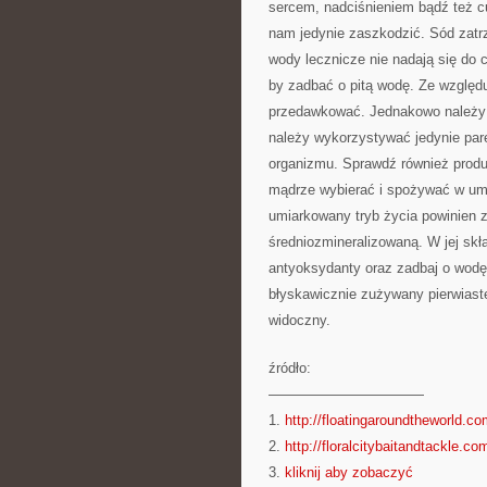
sercem, nadciśnieniem bądź też c
nam jedynie zaszkodzić. Sód zatr
wody lecznicze nie nadają się do 
by zadbać o pitą wodę. Ze względ
przedawkować. Jednakowo należy p
należy wykorzystywać jedynie par
organizmu. Sprawdź również produk
mądrze wybierać i spożywać w um
umiarkowany tryb życia powinien 
średniozmineralizowaną. W jej skł
antyoksydanty oraz zadbaj o wodę
błyskawicznie zużywany pierwiaste
widoczny.
źródło:
———————————
1.
http://floatingaroundtheworld.c
2.
http://floralcitybaitandtackle.co
3.
kliknij aby zobaczyć