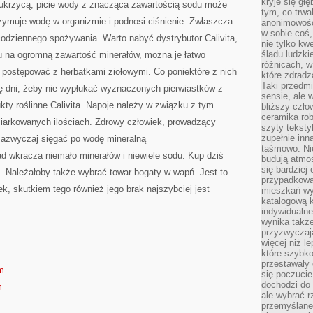
kryje się gł
ukrzycą, picie wody z znacząca zawartością sodu może
tym, co trwa
zymuje wodę w organizmie i podnosi ciśnienie. Zwłaszcza
anonimowośc
w sobie coś,
codziennego spożywania. Warto nabyć dystrybutor Calivita,
nie tylko kwe
śladu ludzki
u na ogromną zawartość minerałów, można je łatwo
różnicach, w
ostępować z herbatkami ziołowymi. Co poniektóre z nich
które zdradz
Taki przedmi
ę dni, żeby nie wypłukać wyznaczonych pierwiastków z
sensie, ale 
ty roślinne Calivita. Napoje należy w związku z tym
bliższy czło
ceramika rob
iarkowanych ilościach. Zdrowy człowiek, prowadzący
szyty teksty
zupełnie inn
zazwyczaj sięgać po wodę mineralną
taśmowo. Ni
ad wkracza niemało minerałów i niewiele sodu. Kup dziś
budują atmos
się bardziej
. Należałoby także wybrać towar bogaty w wapń. Jest to
przypadkowa.
k, skutkiem tego również jego brak najszybciej jest
mieszkań wyg
katalogową 
indywidualn
wynika takż
przyzwyczaja
więcej niż l
które szybko 
przestawały 
om
się poczucie
dochodzi do 
m
ale wybrać r
przemyślane 