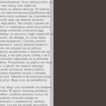
 konsekwencje. Uczy wdzięczności za
e nam służą, oraz większej
ności za własne decyzje. W świecie
na natychmiastową gratyfikację taki
enia może wydawać się staroświecki,
u osób staje się właśnie wyrazem
dojrzałości. Nie chodzi o powrót do
 lecz o mądrzejszy wybór przyszłości.
atego rzemiosło znów przyciąga
latego, że wszyscy nagle zatęsknili za
ami, ale dlatego, że coraz lepiej
enę bylejakości. Chcemy domów
wdziwych, rzeczy bardziej trwałych i
tóre nie rozpada się po jednym
ukamy przedmiotów, z którymi da się
ację, a nie tylko przez chwilę z nich
Rzemiosło odpowiada na tę potrzebę
afnie. Przypomina, że piękno nie musi
we, a jakość nie zawsze wymaga
zasem wystarczy drewno dobrze
kanina starannie uszyta i człowiek,
ój fach. Właśnie w tej prostocie kryje
rej przez długi czas nie potrafiliśmy
rzez długi czas wydawało się światem,
 znika. W epoce masowej produkcji,
iałów i szybkiej wymiany rzeczy na
rzadziej zwracano uwagę na
worzone z cierpliwością, wiedzą i
iem. Liczyła się przede wszystkim