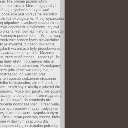
anę. Nie oferuje przedmiotów
h, lecz takich, które mogą służyć
zeć się z godnością i zyskiwać
 podejście jest korzystne nie tylko
 ale też ekologicznie. Mniej wyrzucania
ej odpadów, a większy szacunek do
rzyja odpowiedzialniejszemu stylowi
o ważna jest również historia, jaka stoi
wykonanym przedmiotem. W masowej
chodzenie rzeczy bywa niewidzialne.
to je stworzył, z czego dokładnie
 jakich warunkach były produkowane.
rzywraca przejrzystość. Możemy
ę, zrozumieć proces i zobaczyć, ile
 dany efekt. To zmienia relację
wiekiem a przedmiotem. Przestajemy
eczy jako chwilowe narzędzia, a
ostrzegać ich wartość oraz
W ten sposób codzienne otoczenie
 tylko funkcjonalne, ale też bardziej
om urządzony z myślą o jakości nie
susowy. Może być prosty, ale spójny,
dowany na decyzjach, które mają sens.
 to, że powrót do rzemiosła nie
zucenia nowoczesności. Przeciwnie,
zesnych pracowni łączy tradycyjne
nowym wzornictwem i współczesnym
. Dzięki temu powstają rzeczy, które
ione w dawnym szacunku dla
le odpowiadają na aktualne potrzeby