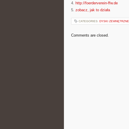
4.
http://foerderverein-ffw.de
5.
zobacz, jak to działa
CATEGORIES:
DYSKI ZEWNĘTRZNE
Comments are closed.