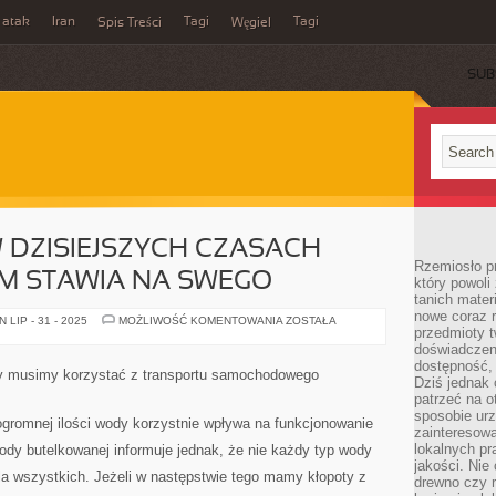
 atak
Iran
Tagi
Tagi
Spis Treści
Węgiel
SUB
 DZISIEJSZYCH CZASACH
Rzemiosło p
IRM STAWIA NA SWEGO
który powoli
tanich mater
nowe coraz 
JAK
LIP - 31 - 2025
MOŻLIWOŚĆ KOMENTOWANIA
ZOSTAŁA
przedmioty t
WIADOMO,
W
doświadczen
DZISIEJSZYCH
dostępność, 
CZASACH
ły musimy korzystać z transportu samochodowego
WIELE
Dziś jednak 
OSÓB
patrzeć na o
I
sposobie ur
FIRM
ogromnej ilości wody korzystnie wpływa na funkcjonowanie
STAWIA
zainteresowa
NA
lokalnych p
ody butelkowanej informuje jednak, że nie każdy typ wody
SWEGO
jakości. Nie
a wszystkich. Jeżeli w następstwie tego mamy kłopoty z
drewno czy 