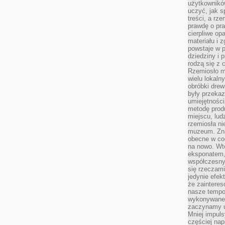
użytkownik
uczyć, jak s
treści, a rz
prawdę o pra
cierpliwe op
materiału i 
powstaje w 
dziedziny i 
rodzą się z 
Rzemiosło m
wielu lokaln
obróbki drew
były przekaz
umiejętności
metodę prod
miejscu, lud
rzemiosła n
muzeum. Zna
obecne w cod
na nowo. Wte
eksponatem, 
współczesny
się rzeczami
jedynie efe
że zaintere
nasze tempo
wykonywane 
zaczynamy u
Mniej impul
częściej nap