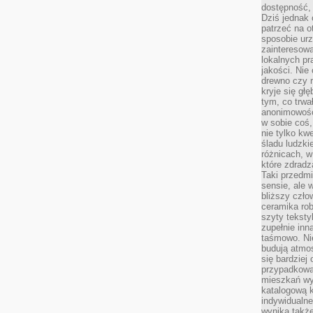
dostępność, 
Dziś jednak 
patrzeć na o
sposobie ur
zainteresowa
lokalnych p
jakości. Nie
drewno czy 
kryje się gł
tym, co trwa
anonimowośc
w sobie coś,
nie tylko kwe
śladu ludzki
różnicach, w
które zdradz
Taki przedmi
sensie, ale 
bliższy czło
ceramika rob
szyty teksty
zupełnie inn
taśmowo. Ni
budują atmos
się bardziej
przypadkowa.
mieszkań wyg
katalogową 
indywidualn
wynika takż