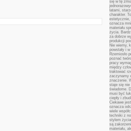
się w tę zmi
jednorazowyc
latami, star
charakter. To
estetycznie,
oznacza mni
materiału sp
życia. Bardz
za dobrze 
produkcji po
Nie wiemy, k
powstały i w
Rzemiosło p
poznać twórc
pracy wymaga
między czło
traktować rz
zaczynamy d
znaczenie. 
staje się nie
świadome. D
musi być luk
ciepły i zbu
Ciekawe jest
oznacza odr
wiele współc
techniki z 
stylem życia
są zakorzen
materiału, a