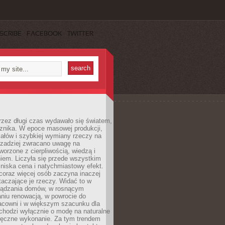
SCRIBE
FACEBOOK
TWITTER
rzez długi czas wydawało się światem,
 znika. W epoce masowej produkcji,
iałów i szybkiej wymiany rzeczy na
rzadziej zwracano uwagę na
worzone z cierpliwością, wiedzą i
iem. Liczyła się przede wszystkim
niska cena i natychmiastowy efekt.
coraz więcej osób zaczyna inaczej
taczające je rzeczy. Widać to w
ządzania domów, w rosnącym
niu renowacją, w powrocie do
racowni i w większym szacunku dla
 chodzi wyłącznie o modę na naturalne
ręczne wykonanie. Za tym trendem