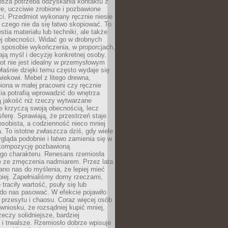
ębsza potrzeba odzyskania kontaktu z
łe, uczciwie zrobione i pozbawione
i. Przedmiot wykonany ręcznie niesie
 czego nie da się łatwo skopiować. To
stia materiału lub techniki, ale także
ej obecności. Widać go w drobnych
 sposobie wykończenia, w proporcjach,
ają myśl i decyzję konkretnej osoby.
ot nie jest idealny w przemysłowym
właśnie dzięki temu często wydaje się
wiekowi. Mebel z litego drewna,
iona w małej pracowni czy ręcznie
lia potrafią wprowadzić do wnętrza
ą jakość niż rzeczy wytwarzane
e krzyczą swoją obecnością, lecz
ferę. Sprawiają, że przestrzeń staje
 osobista, a codzienność nieco mniej
 To istotne zwłaszcza dziś, gdy wiele
ląda podobnie i łatwo zamienia się w
kompozycję pozbawioną
ego charakteru. Renesans rzemiosła
e ze zmęczenia nadmiarem. Przez lata
no nas do myślenia, że lepiej mieć
epiej. Zapełnialiśmy domy rzeczami,
traciły wartość, psuły się lub
do nas pasować. W efekcie pojawiło
 przesytu i chaosu. Coraz więcej osób
wniosku, że rozsądniej kupić mniej,
zeczy solidniejsze, bardziej
i trwalsze. Rzemiosło dobrze wpisuje