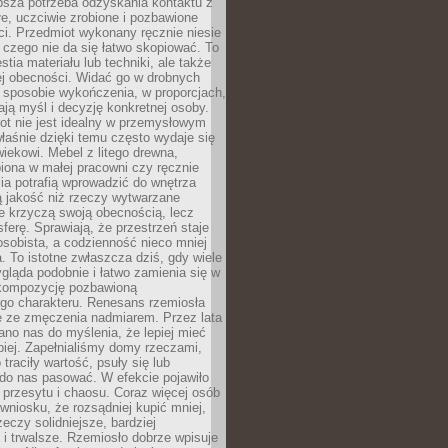
ębsza potrzeba odzyskania kontaktu z
łe, uczciwie zrobione i pozbawione
i. Przedmiot wykonany ręcznie niesie
 czego nie da się łatwo skopiować. To
stia materiału lub techniki, ale także
ej obecności. Widać go w drobnych
 sposobie wykończenia, w proporcjach,
ają myśl i decyzję konkretnej osoby.
ot nie jest idealny w przemysłowym
właśnie dzięki temu często wydaje się
wiekowi. Mebel z litego drewna,
iona w małej pracowni czy ręcznie
lia potrafią wprowadzić do wnętrza
ą jakość niż rzeczy wytwarzane
e krzyczą swoją obecnością, lecz
ferę. Sprawiają, że przestrzeń staje
 osobista, a codzienność nieco mniej
 To istotne zwłaszcza dziś, gdy wiele
ląda podobnie i łatwo zamienia się w
kompozycję pozbawioną
ego charakteru. Renesans rzemiosła
e ze zmęczenia nadmiarem. Przez lata
no nas do myślenia, że lepiej mieć
epiej. Zapełnialiśmy domy rzeczami,
traciły wartość, psuły się lub
do nas pasować. W efekcie pojawiło
 przesytu i chaosu. Coraz więcej osób
wniosku, że rozsądniej kupić mniej,
zeczy solidniejsze, bardziej
i trwalsze. Rzemiosło dobrze wpisuje