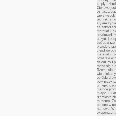
ciepły i zbu
Ciekawe jest
oznacza odr
wiele współc
techniki z 
stylem życia
są zakorzen
materiału, a
użytkownik
uczyć, jak s
treści, a rz
prawdę o pra
cierpliwe op
materiału i 
powstaje w 
dziedziny i 
rodzą się z 
Rzemiosło m
wielu lokaln
obróbki drew
były przekaz
umiejętności
metodę prod
miejscu, lud
rzemiosła n
muzeum. Zna
obecne w cod
na nowo. Wte
eksponatem, 