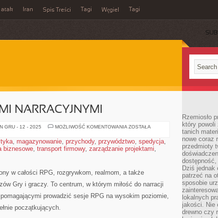
 atak
Iran
Tagi
Tagi
Spis Treści
Węgiel
SUB
MI NARRACYJNYMI
Rzemiosło p
który powoli
GRY
 GRU - 12 - 2025
MOŻLIWOŚĆ KOMENTOWANIA
ZOSTAŁA
tanich mater
Z
ELEMENTAMI
nowe coraz 
styka
,
magazynowanie
,
przychody
,
przywództwo
,
spedycja
,
NARRACYJNYMI
przedmioty t
a biznesowe
,
transport firmowy
,
zarządzanie projektami
,
doświadczen
dostępność, 
Dziś jednak 
cony w całości RPG, rozgrywkom, realmom, a także
patrzeć na o
sposobie ur
ów Gry i graczy. To centrum, w którym miłość do narracji
zainteresowa
i pomagającymi prowadzić sesje RPG na wysokim poziomie,
lokalnych p
jakości. Nie
łnie początkujących.
drewno czy 