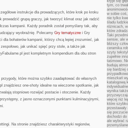
kryje się gł
tym, co trwa
anonimowośc
zegółowe instrukcje dla prowadzących, które krok po kroku
w sobie coś,
nie tylko kwe
k prowadzić grupą graczy, jak tworzyć klimat oraz jak radzić
śladu ludzki
dczas kampanii. Każdy poradnik został pomyślany tak, aby
różnicach, w
które zdradz
obudzający wyobraźnię. Polecamy
Gry tematyczne
i Gry
Taki przedmi
sensie, ale 
ci dla bohaterów kampanii, którzy chcą lepiej zrozumieć, jak
bliższy czło
zespołowo, jak unikać spięć przy stole, a także jak
ceramika rob
szyty teksty
ryFabularne.pl jest kompletnym kompendium dla obu stron
zupełnie inn
taśmowo. Ni
budują atmos
się bardziej
przypadkowa.
mieszkań wyg
e przygody, które można szybko zaadaptować do własnych
katalogową 
pl znajdziesz one-shoty idealne na wieczorne spotkanie, jak
indywidualn
wynika takż
ozwalają stopniowo rozwijać postacie i otoczenie. Każdy
przyzwyczaja
 przystępny, z jasno oznaczonymi punktami kulminacyjnymi,
więcej niż l
które szybko 
mi.
przestawały 
się poczucie
dochodzi do 
ale wybrać r
ttingi. Na stronie znajdziesz charakterystyki regionów,
przemyślane 