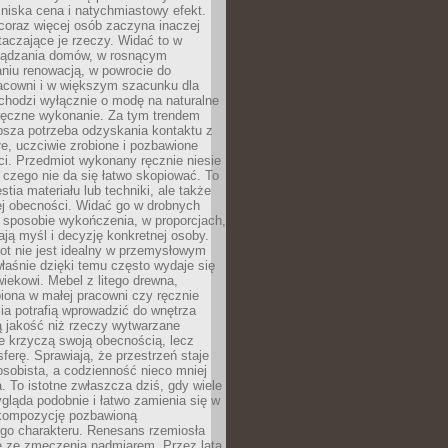
niska cena i natychmiastowy efekt.
coraz więcej osób zaczyna inaczej
taczające je rzeczy. Widać to w
ządzania domów, w rosnącym
niu renowacją, w powrocie do
racowni i w większym szacunku dla
 chodzi wyłącznie o modę na naturalne
ręczne wykonanie. Za tym trendem
ębsza potrzeba odzyskania kontaktu z
łe, uczciwie zrobione i pozbawione
i. Przedmiot wykonany ręcznie niesie
 czego nie da się łatwo skopiować. To
stia materiału lub techniki, ale także
ej obecności. Widać go w drobnych
 sposobie wykończenia, w proporcjach,
ają myśl i decyzję konkretnej osoby.
ot nie jest idealny w przemysłowym
właśnie dzięki temu często wydaje się
wiekowi. Mebel z litego drewna,
iona w małej pracowni czy ręcznie
lia potrafią wprowadzić do wnętrza
ą jakość niż rzeczy wytwarzane
e krzyczą swoją obecnością, lecz
ferę. Sprawiają, że przestrzeń staje
 osobista, a codzienność nieco mniej
 To istotne zwłaszcza dziś, gdy wiele
ląda podobnie i łatwo zamienia się w
kompozycję pozbawioną
ego charakteru. Renesans rzemiosła
e ze zmęczenia nadmiarem. Przez lata