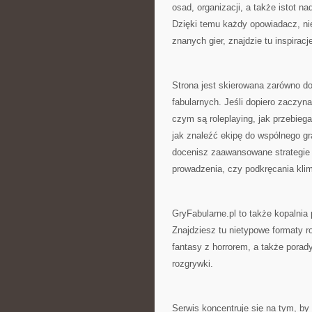
osad, organizacji, a także istot n
Dzięki temu każdy opowiadacz, ni
znanych gier, znajdzie tu inspira
Strona jest skierowana zarówno do
fabularnych. Jeśli dopiero zaczyna
czym są roleplaying, jak przebieg
jak znaleźć ekipę do wspólnego gra
docenisz zaawansowane strategie d
prowadzenia, czy podkręcania klim
GryFabularne.pl to także kopalnia
Znajdziesz tu nietypowe formaty ro
fantasy z horrorem, a także porad
rozgrywki.
Serwis koncentruje się na tym, by