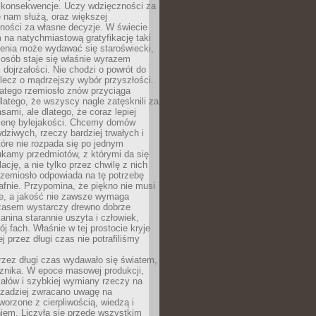
 konsekwencje. Uczy wdzięczności za
e nam służą, oraz większej
ności za własne decyzje. W świecie
na natychmiastową gratyfikację taki
enia może wydawać się staroświecki,
u osób staje się właśnie wyrazem
dojrzałości. Nie chodzi o powrót do
 lecz o mądrzejszy wybór przyszłości.
atego rzemiosło znów przyciąga
latego, że wszyscy nagle zatęsknili za
ami, ale dlatego, że coraz lepiej
enę bylejakości. Chcemy domów
wdziwych, rzeczy bardziej trwałych i
tóre nie rozpada się po jednym
ukamy przedmiotów, z którymi da się
ację, a nie tylko przez chwilę z nich
Rzemiosło odpowiada na tę potrzebę
afnie. Przypomina, że piękno nie musi
we, a jakość nie zawsze wymaga
zasem wystarczy drewno dobrze
kanina starannie uszyta i człowiek,
ój fach. Właśnie w tej prostocie kryje
rej przez długi czas nie potrafiliśmy
rzez długi czas wydawało się światem,
 znika. W epoce masowej produkcji,
iałów i szybkiej wymiany rzeczy na
rzadziej zwracano uwagę na
worzone z cierpliwością, wiedzą i
iem. Liczyła się przede wszystkim