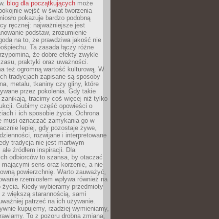
ów.
blog dla początkujących
może
pokojnie wejść w świat tworzenia
emiosło pokazuje bardzo podobną
cy ręcznej: najważniejsze jest
anowanie podstaw, zrozumienie
zgoda na to, że prawdziwa jakość nie
pośpiechu. Ta zasada łączy różne
przypomina, że dobre efekty zwykle
czasu, praktyki oraz uważności.
a też ogromną wartość kulturową. W
ych tradycjach zapisane są sposoby
na, metalu, tkaniny czy gliny, które
ywane przez pokolenia. Gdy takie
 zanikają, tracimy coś więcej niż tylko
ukcji. Gubimy część opowieści o
ziach i ich sposobie życia. Ochrona
ie musi oznaczać zamykania go w
cznie lepiej, gdy pozostaje żywe,
zienności, rozwijane i interpretowane
dy tradycja nie jest martwym
ale źródłem inspiracji. Dla
ch odbiorców to szansa, by otaczać
 mającymi sens oraz korzenie, a nie
ktowną powierzchnię. Warto zauważyć,
sowanie rzemiosłem wpływa również na
 życia. Kiedy wybieramy przedmioty
z większą starannością, sami
ważniej patrzeć na ich używanie.
sywnie kupujemy, rzadziej wymieniamy,
rawiamy. To z pozoru drobna zmiana,