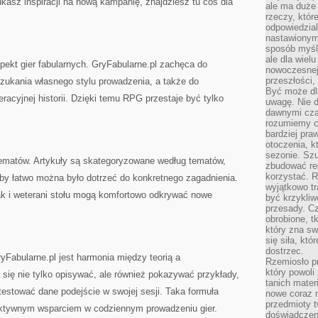
ukasz inspiracji na nową kampanię, znajdziesz tu coś dla
ale ma duże
rzeczy, któr
odpowiedzial
nastawionym 
sposób myśl
ale dla wiel
pekt gier fabularnych. GryFabularne.pl zachęca do
nowoczesnej 
przeszłości,
szukania własnego stylu prowadzenia, a także do
Być może dl
eracyjnej historii. Dzięki temu RPG przestaje być tylko
uwagę. Nie d
dawnymi czas
rozumiemy c
bardziej pra
otoczenia, k
sezonie. Sz
 tematów. Artykuły są skategoryzowane według tematów,
zbudować rel
korzystać. 
 aby łatwo można było dotrzeć do konkretnego zagadnienia.
wyjątkowo tr
jak i weterani stołu mogą komfortowo odkrywać nowe
być krzykli
przesady. C
obrobione, t
który zna sw
się siła, któ
dostrzec.
abularne.pl jest harmonia między teorią a
Rzemiosło p
który powoli
się nie tylko opisywać, ale również pokazywać przykłady,
tanich mater
testować dane podejście w swojej sesji. Taka formuła
nowe coraz 
przedmioty t
 aktywnym wsparciem w codziennym prowadzeniu gier.
doświadczen