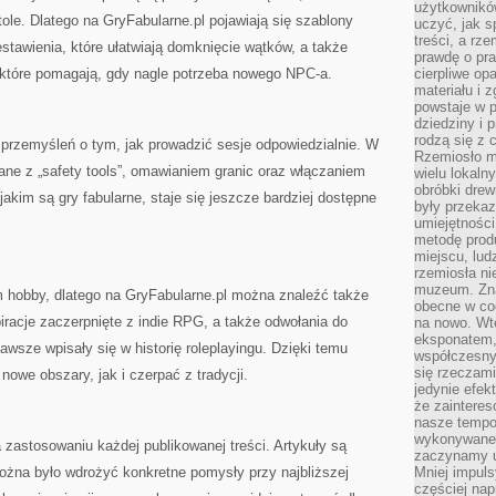
użytkownik
le. Dlatego na GryFabularne.pl pojawiają się szablony
uczyć, jak s
treści, a rz
stawienia, które ułatwiają domknięcie wątków, a także
prawdę o pra
 które pomagają, gdy nagle potrzeba nowego NPC-a.
cierpliwe op
materiału i 
powstaje w 
dziedziny i 
rodzą się z 
 przemyśleń o tym, jak prowadzić sesje odpowiedzialnie. W
Rzemiosło m
zane z „safety tools”, omawianiem granic oraz włączaniem
wielu lokaln
obróbki drew
akim są gry fabularne, staje się jeszcze bardziej dostępne
były przekaz
umiejętności
metodę prod
miejscu, lud
rzemiosła n
muzeum. Zna
m hobby, dlatego na GryFabularne.pl można znaleźć także
obecne w cod
piracje zaczerpnięte z indie RPG, a także odwołania do
na nowo. Wte
eksponatem, 
wsze wpisały się w historię roleplayingu. Dzięki temu
współczesny
się rzeczami
owe obszary, jak i czerpać z tradycji.
jedynie efe
że zaintere
nasze tempo
wykonywane 
 zastosowaniu każdej publikowanej treści. Artykuły są
zaczynamy u
można było wdrożyć konkretne pomysły przy najbliższej
Mniej impul
częściej nap