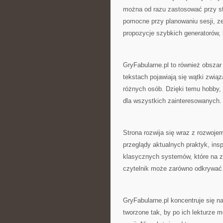
można od razu zastosować przy sto
pomocne przy planowaniu sesji, ze
propozycje szybkich generatorów,
GryFabularne.pl to również obszar
tekstach pojawiają się wątki zwią
różnych osób. Dzięki temu hobby, j
dla wszystkich zainteresowanych.
Strona rozwija się wraz z rozwoje
przeglądy aktualnych praktyk, ins
klasycznych systemów, które na za
czytelnik może zarówno odkrywać n
GryFabularne.pl koncentruje się na
tworzone tak, by po ich lekturze 