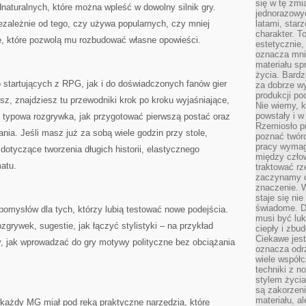
się w tę zmi
adnaturalnych, które można wpleść w dowolny silnik gry.
jednorazowyc
ezależnie od tego, czy używa popularnych, czy mniej
latami, star
charakter. To
cje, które pozwolą mu rozbudować własne opowieści.
estetycznie,
oznacza mni
materiału sp
życia. Bardz
 startujących z RPG, jak i do doświadczonych fanów gier
za dobrze 
produkcji po
sz, znajdziesz tu przewodniki krok po kroku wyjaśniające,
Nie wiemy, k
powstały i w
a typowa rozgrywka, jak przygotować pierwszą postać oraz
Rzemiosło p
nia. Jeśli masz już za sobą wiele godzin przy stole,
poznać twórc
pracy wymaga
otyczące tworzenia długich historii, elastycznego
między czło
atu.
traktować rz
zaczynamy d
znaczenie. 
staje się nie
świadome. D
 pomysłów dla tych, którzy lubią testować nowe podejścia.
musi być luk
zgrywek, sugestie, jak łączyć stylistyki – na przykład
ciepły i zbu
Ciekawe jest
y, jak wprowadzać do gry motywy polityczne bez obciążania
oznacza odr
wiele współc
techniki z 
stylem życia
są zakorzen
materiału, a
 każdy MG miał pod ręką praktyczne narzędzia, które