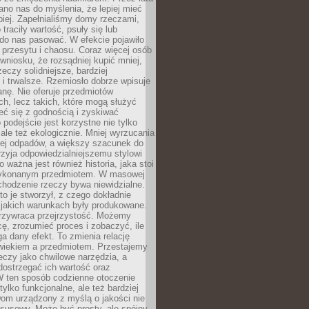
no nas do myślenia, że lepiej mieć
epiej. Zapełnialiśmy domy rzeczami,
traciły wartość, psuły się lub
do nas pasować. W efekcie pojawiło
 przesytu i chaosu. Coraz więcej osób
wniosku, że rozsądniej kupić mniej,
zeczy solidniejsze, bardziej
i trwalsze. Rzemiosło dobrze wpisuje
anę. Nie oferuje przedmiotów
h, lecz takich, które mogą służyć
zeć się z godnością i zyskiwać
 podejście jest korzystne nie tylko
 ale też ekologicznie. Mniej wyrzucania
ej odpadów, a większy szacunek do
rzyja odpowiedzialniejszemu stylowi
o ważna jest również historia, jaka stoi
wykonanym przedmiotem. W masowej
chodzenie rzeczy bywa niewidzialne.
to je stworzył, z czego dokładnie
 jakich warunkach były produkowane.
rzywraca przejrzystość. Możemy
ę, zrozumieć proces i zobaczyć, ile
 dany efekt. To zmienia relację
wiekiem a przedmiotem. Przestajemy
eczy jako chwilowe narzędzia, a
ostrzegać ich wartość oraz
W ten sposób codzienne otoczenie
 tylko funkcjonalne, ale też bardziej
om urządzony z myślą o jakości nie
susowy. Może być prosty, ale spójny,