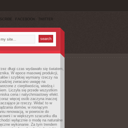
SCRIBE
FACEBOOK
TWITTER
rzez długi czas wydawało się światem,
 znika. W epoce masowej produkcji,
iałów i szybkiej wymiany rzeczy na
rzadziej zwracano uwagę na
worzone z cierpliwością, wiedzą i
iem. Liczyła się przede wszystkim
niska cena i natychmiastowy efekt.
coraz więcej osób zaczyna inaczej
taczające je rzeczy. Widać to w
ządzania domów, w rosnącym
niu renowacją, w powrocie do
racowni i w większym szacunku dla
 chodzi wyłącznie o modę na naturalne
ręczne wykonanie. Za tym trendem