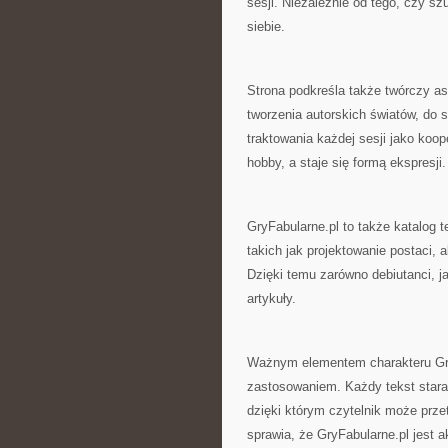
sesji. Niezależnie od tego, czy sz
siebie.
Strona podkreśla także twórczy as
tworzenia autorskich światów, do 
traktowania każdej sesji jako koop
hobby, a staje się formą ekspresji.
GryFabularne.pl to także katalog
takich jak projektowanie postaci,
Dzięki temu zarówno debiutanci, 
artykuły.
Ważnym elementem charakteru GryF
zastosowaniem. Każdy tekst stara 
dzięki którym czytelnik może prze
sprawia, że GryFabularne.pl jest