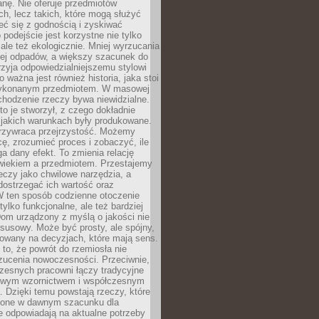
anę. Nie oferuje przedmiotów
h, lecz takich, które mogą służyć
zeć się z godnością i zyskiwać
 podejście jest korzystne nie tylko
 ale też ekologicznie. Mniej wyrzucania
ej odpadów, a większy szacunek do
rzyja odpowiedzialniejszemu stylowi
o ważna jest również historia, jaka stoi
wykonanym przedmiotem. W masowej
chodzenie rzeczy bywa niewidzialne.
to je stworzył, z czego dokładnie
 jakich warunkach były produkowane.
rzywraca przejrzystość. Możemy
ę, zrozumieć proces i zobaczyć, ile
 dany efekt. To zmienia relację
wiekiem a przedmiotem. Przestajemy
eczy jako chwilowe narzędzia, a
ostrzegać ich wartość oraz
W ten sposób codzienne otoczenie
 tylko funkcjonalne, ale też bardziej
om urządzony z myślą o jakości nie
susowy. Może być prosty, ale spójny,
dowany na decyzjach, które mają sens.
 to, że powrót do rzemiosła nie
zucenia nowoczesności. Przeciwnie,
zesnych pracowni łączy tradycyjne
nowym wzornictwem i współczesnym
. Dzięki temu powstają rzeczy, które
ione w dawnym szacunku dla
le odpowiadają na aktualne potrzeby