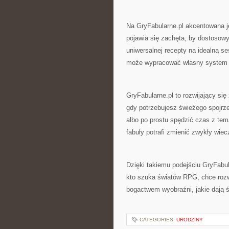
Na GryFabularne.pl akcentowana j
pojawia się zachęta, by dostosowy
uniwersalnej recepty na idealną se
może wypracować własny system 
GryFabularne.pl to rozwijający si
gdy potrzebujesz świeżego spojrz
albo po prostu spędzić czas z te
fabuły potrafi zmienić zwykły wiec
Dzięki takiemu podejściu GryFabul
kto szuka światów RPG, chce rozw
bogactwem wyobraźni, jakie dają ś
CATEGORIES:
URODZINY