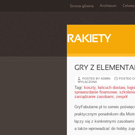
Archiwum
Celowy
Strona główna
RAKIETY
GRY Z ELEMENTA
POSTED BY ADMIN
POSTED ON
WYŁĄCZONA
Tagi:
koszty
,
łańcuch dostaw
,
logi
sprawozdanie finansowe
,
szkoleni
zarządzanie zasobami
,
zespół
GryFabularne.pl to serwis poświę
praktycznym poradnikom dla Mistrz
łączy się z konkretnymi zasobam
a także wprowadzać do hobby zupe