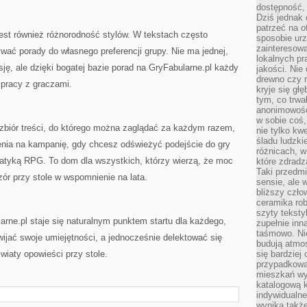
dostępność, 
Dziś jednak 
patrzeć na o
est również różnorodność stylów. W tekstach często
sposobie ur
zainteresowa
wać porady do własnego preferencji grupy. Nie ma jednej,
lokalnych p
sję, ale dzięki bogatej bazie porad na GryFabularne.pl każdy
jakości. Nie
drewno czy 
pracy z graczami.
kryje się gł
tym, co trwa
anonimowośc
w sobie coś,
ę zbiór treści, do którego można zaglądać za każdym razem,
nie tylko kwe
śladu ludzki
enia na kampanię, gdy chcesz odświeżyć podejście do gry
różnicach, w
matyką RPG. To dom dla wszystkich, którzy wierzą, że moc
które zdradz
Taki przedmi
zór przy stole w wspomnienie na lata.
sensie, ale 
bliższy czło
ceramika rob
szyty teksty
arne.pl staje się naturalnym punktem startu dla każdego,
zupełnie inn
taśmowo. Ni
ijać swoje umiejętności, a jednocześnie delektować się
budują atmos
wiaty opowieści przy stole.
się bardziej
przypadkowa.
mieszkań wyg
katalogową 
indywidualn
wynika takż