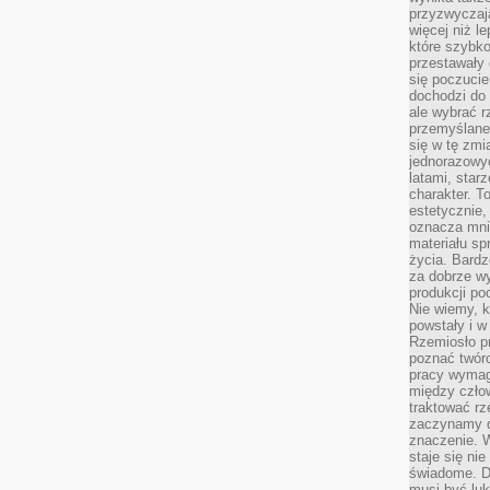
przyzwyczaja
więcej niż l
które szybko 
przestawały 
się poczucie
dochodzi do 
ale wybrać r
przemyślane 
się w tę zmi
jednorazowyc
latami, star
charakter. To
estetycznie,
oznacza mni
materiału sp
życia. Bardz
za dobrze 
produkcji po
Nie wiemy, k
powstały i w
Rzemiosło p
poznać twórc
pracy wymaga
między czło
traktować rz
zaczynamy d
znaczenie. 
staje się nie
świadome. D
musi być luk