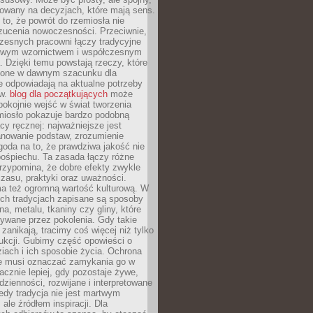
dowany na decyzjach, które mają sens.
 to, że powrót do rzemiosła nie
zucenia nowoczesności. Przeciwnie,
zesnych pracowni łączy tradycyjne
nowym wzornictwem i współczesnym
. Dzięki temu powstają rzeczy, które
ione w dawnym szacunku dla
le odpowiadają na aktualne potrzeby
ów.
blog dla początkujących
może
pokojnie wejść w świat tworzenia
emiosło pokazuje bardzo podobną
cy ręcznej: najważniejsze jest
anowanie podstaw, zrozumienie
zgoda na to, że prawdziwa jakość nie
pośpiechu. Ta zasada łączy różne
przypomina, że dobre efekty zwykle
czasu, praktyki oraz uważności.
a też ogromną wartość kulturową. W
ych tradycjach zapisane są sposoby
na, metalu, tkaniny czy gliny, które
ywane przez pokolenia. Gdy takie
 zanikają, tracimy coś więcej niż tylko
ukcji. Gubimy część opowieści o
ziach i ich sposobie życia. Ochrona
ie musi oznaczać zamykania go w
cznie lepiej, gdy pozostaje żywe,
zienności, rozwijane i interpretowane
dy tradycja nie jest martwym
ale źródłem inspiracji. Dla