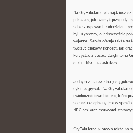
Na GryFabularne.pl znajdziesz szc
pokazują, jak tworzyć przygody, ja
sobie z typowymi trudnościami po
był użyteczny, a jednocześnie p
wojenne. Serwis oferuje także treś
tworzyć ciekawy koncept, jak grać 
korzystać z zasad. Dzięki temu G
stołu – MG i uczestników.
Jednym z filarów strony są gotow
cykli rozgrywek. Na GryFabularne.
i wieloczęściowe historie, które p
scenariusz opisany jest w sposób
NPC-ami oraz motywami startowy
GryFabularne.pl stawia także na se