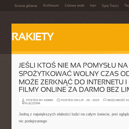
Archiwum
Celowy atak
Iran
Ta
Strona główna
Spis Treści
RAKIETY
JEŚLI KTOŚ NIE MA POMYSŁU NA 
SPOŻYTKOWAĆ WOLNY CZAS OD
MOŻE ZERKNĄĆ DO INTERNETU I
FILMY ONLINE ZA DARMO BEZ LI
POSTED BY ADMIN
POSTED ON LIP - 29 - 2025
MOŻLIWOŚĆ 
WYŁĄCZONA
Jedną z największych słabości ludzi na całym świecie, jest ogląd
nic podejrzanego