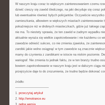
W naszym kraju coraz to większym zainteresowaniem czemu rzec
dziwić cieszy się zawód śledczego, na jaki decyduje się coraz po
lub ewentualnie również byłych policjantów. Oczywiście wszystko
zamieszkania, albowiem w większych miastach zainteresowanie 
pokaźniejsze niż w drobnych miasteczkach, gdzie już takiego za
nie ma. To niestety sprawia, że ten zawód w żadnym wypadku nie 
aktualnie wyraża się wielkie zapotrzebowanie i nie każdemu co wi
zawodzie odnieść sukces, co nie zmienia zjawiska, że zainteresow
zarobki jakie wolno osiągnąć w tym zawodzie są znacznie większe 
mamy do czynienia z zarobkami w istocie na niskim poziomie. D
wariograf. Nie zmienia to jednak faktu, że w ten branży trudno os
bowiem zapotrzebowanie w naszym kraju jest w dalszym ciągu nie
przejrzyście daje to do zrozumienia, że trudno będzie dokonać co
źródło:
———————————
1.
przeczytaj artykuł
2.
http://emotrance.eu
3.
pełna wersja