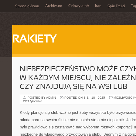
Archiwum
Celowy atak
Iran
Ta
Strona główna
Spis Treści
RAKIETY
NIEBEZPIECZEŃSTWO MOŻE CZY
W KAŻDYM MIEJSCU, NIE ZALEŻN
CZY ZNAJDUJĄ SIĘ NA WSI LUB
POSTED BY ADMIN
POSTED ON SIE - 18 - 2025
MOŻLIWOŚĆ 
WYŁĄCZONA
Kiedy planuje się ślub ważne jest żeby wszystko było przyzwoici
młoda para na swoim ślubie nie musiała się o nic niepokoić. Jed
było prawidłowo się zastanowić nad wyborem różnych korporacji 
niezbędne do właściwego przygotowania ślubu. Jednym z najgor