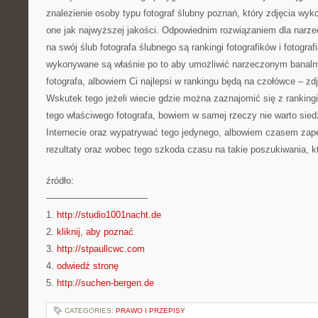
znalezienie osoby typu fotograf ślubny poznań, który zdjęcia wyk
one jak najwyższej jakości. Odpowiednim rozwiązaniem dla narze
na swój ślub fotografa ślubnego są rankingi fotografików i fotograf
wykonywane są właśnie po to aby umożliwić narzeczonym banaln
fotografa, albowiem Ci najlepsi w rankingu będą na czołówce – zd
Wskutek tego jeżeli wiecie gdzie można zaznajomić się z ranking
tego właściwego fotografa, bowiem w samej rzeczy nie warto sied
Internecie oraz wypatrywać tego jedynego, albowiem czasem zape
rezultaty oraz wobec tego szkoda czasu na takie poszukiwania, kt
źródło:
———————————
1.
http://studio1001nacht.de
2.
kliknij, aby poznać
3.
http://stpaullcwc.com
4.
odwiedź stronę
5.
http://suchen-bergen.de
CATEGORIES:
PRAWO I PRZEPISY