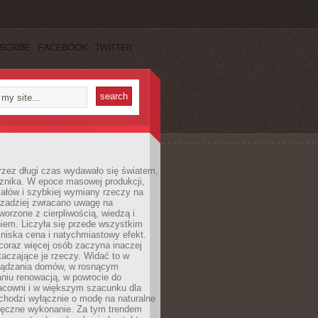
SCRIBE
FACEBOOK
TWITTER
rzez długi czas wydawało się światem,
 znika. W epoce masowej produkcji,
iałów i szybkiej wymiany rzeczy na
rzadziej zwracano uwagę na
worzone z cierpliwością, wiedzą i
iem. Liczyła się przede wszystkim
niska cena i natychmiastowy efekt.
coraz więcej osób zaczyna inaczej
taczające je rzeczy. Widać to w
ządzania domów, w rosnącym
niu renowacją, w powrocie do
racowni i w większym szacunku dla
 chodzi wyłącznie o modę na naturalne
ręczne wykonanie. Za tym trendem