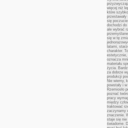
przyzwyczaja
więcej niż l
które szybko 
przestawały 
się poczucie
dochodzi do 
ale wybrać r
przemyślane 
się w tę zmi
jednorazowyc
latami, star
charakter. To
estetycznie,
oznacza mni
materiału sp
życia. Bardz
za dobrze 
produkcji po
Nie wiemy, k
powstały i w
Rzemiosło p
poznać twórc
pracy wymaga
między czło
traktować rz
zaczynamy d
znaczenie. 
staje się nie
świadome. D
musi być luk