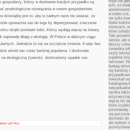
kryje się gł
ch gospodarzy, którzy w dosłownie każdym przypadku są
tym, co trwa
wać proekologiczne rozwiązania w swoim gospodarstwie.
anonimowośc
w sobie coś,
 dziesiątkę jest to, aby w żadnym razie nie uważać, że
nie tylko kwe
śladu ludzki
któw upoważnia nas do tego by deprecjonować znaczenie
różnicach, w
ońcu dzięki postawie ludzi, którzy wydają więcej na towary,
które zdradz
Taki przedmi
tak naprawdę dbają o ekologię. W Polsce w dalszym ciągu
sensie, ale 
ularnych. Jednakże to się na szczęście zmienia. A więc bez
bliższy czło
ceramika rob
zie wśród nas coraz bardziej popularna. I doskonale.
szyty teksty
zupełnie inn
t na ekologiczną żywność, dostrzeżemy spadek cen.
taśmowo. Ni
budują atmos
się bardziej
przypadkowa.
mieszkań wyg
katalogową 
indywidualn
wynika takż
przyzwyczaja
więcej niż l
które szybko 
przestawały 
się poczucie
dochodzi do 
ale wybrać r
NEGO UŻYTKU
przemyślane 