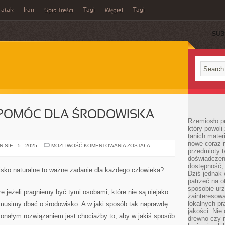
 atak
Iran
Tagi
Tagi
Spis Treści
Węgiel
SUB
Y POMÓC DLA ŚRODOWISKA
Rzemiosło p
który powoli
tanich mater
nowe coraz 
CO
SIE - 5 - 2025
MOŻLIWOŚĆ KOMENTOWANIA
ZOSTAŁA
przedmioty t
ZROBIĆ,
ABY
doświadczen
POMÓC
dostępność, 
DLA
isko naturalne to ważne zadanie dla każdego człowieka?
ŚRODOWISKA
Dziś jednak 
NATURALNEGO?
patrzeć na o
sposobie ur
 jeżeli pragniemy być tymi osobami, które nie są niejako
zainteresowa
lokalnych p
 musimy dbać o środowisko. A w jaki sposób tak naprawdę
jakości. Nie
nałym rozwiązaniem jest chociażby to, aby w jakiś sposób
drewno czy 