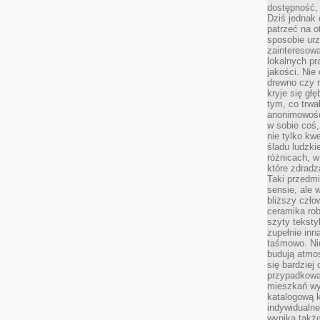
dostępność, 
Dziś jednak 
patrzeć na o
sposobie ur
zainteresowa
lokalnych p
jakości. Nie
drewno czy 
kryje się gł
tym, co trwa
anonimowośc
w sobie coś,
nie tylko kwe
śladu ludzki
różnicach, w
które zdradz
Taki przedmi
sensie, ale 
bliższy czło
ceramika rob
szyty teksty
zupełnie inn
taśmowo. Ni
budują atmos
się bardziej
przypadkowa.
mieszkań wyg
katalogową 
indywidualn
wynika takż