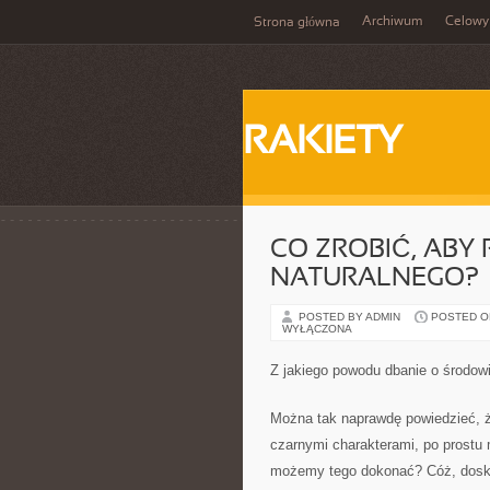
Archiwum
Celowy
Strona główna
RAKIETY
CO ZROBIĆ, AB
NATURALNEGO?
POSTED BY ADMIN
POSTED ON 
WYŁĄCZONA
Z jakiego powodu dbanie o środow
Można tak naprawdę powiedzieć, że
czarnymi charakterami, po prostu
możemy tego dokonać? Cóż, dosko