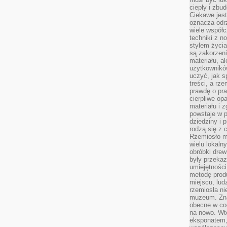
ciepły i zbu
Ciekawe jest
oznacza odr
wiele współc
techniki z 
stylem życia
są zakorzen
materiału, a
użytkownik
uczyć, jak s
treści, a rz
prawdę o pra
cierpliwe op
materiału i 
powstaje w 
dziedziny i 
rodzą się z 
Rzemiosło m
wielu lokaln
obróbki drew
były przekaz
umiejętności
metodę prod
miejscu, lud
rzemiosła n
muzeum. Zna
obecne w cod
na nowo. Wte
eksponatem, 