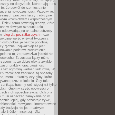
dowany na decyzjach, które mają sens.
 to, że powrót do rzemiosła nie
zucenia nowoczesności. Przeciwnie,
zesnych pracowni łączy tradycyjne
nowym wzornictwem i współczesnym
. Dzięki temu powstają rzeczy, które
ione w dawnym szacunku dla
le odpowiadają na aktualne potrzeby
ów.
blog dla początkujących
może
pokojnie wejść w świat tworzenia
emiosło pokazuje bardzo podobną
cy ręcznej: najważniejsze jest
anowanie podstaw, zrozumienie
zgoda na to, że prawdziwa jakość nie
pośpiechu. Ta zasada łączy różne
przypomina, że dobre efekty zwykle
czasu, praktyki oraz uważności.
a też ogromną wartość kulturową. W
ych tradycjach zapisane są sposoby
na, metalu, tkaniny czy gliny, które
ywane przez pokolenia. Gdy takie
 zanikają, tracimy coś więcej niż tylko
ukcji. Gubimy część opowieści o
ziach i ich sposobie życia. Ochrona
ie musi oznaczać zamykania go w
cznie lepiej, gdy pozostaje żywe,
zienności, rozwijane i interpretowane
dy tradycja nie jest martwym
ale źródłem inspiracji. Dla