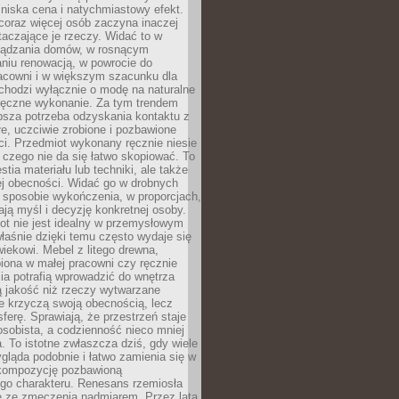
niska cena i natychmiastowy efekt.
coraz więcej osób zaczyna inaczej
taczające je rzeczy. Widać to w
ządzania domów, w rosnącym
niu renowacją, w powrocie do
racowni i w większym szacunku dla
 chodzi wyłącznie o modę na naturalne
ręczne wykonanie. Za tym trendem
ębsza potrzeba odzyskania kontaktu z
łe, uczciwie zrobione i pozbawione
i. Przedmiot wykonany ręcznie niesie
 czego nie da się łatwo skopiować. To
stia materiału lub techniki, ale także
ej obecności. Widać go w drobnych
 sposobie wykończenia, w proporcjach,
ają myśl i decyzję konkretnej osoby.
ot nie jest idealny w przemysłowym
właśnie dzięki temu często wydaje się
wiekowi. Mebel z litego drewna,
iona w małej pracowni czy ręcznie
lia potrafią wprowadzić do wnętrza
ą jakość niż rzeczy wytwarzane
e krzyczą swoją obecnością, lecz
ferę. Sprawiają, że przestrzeń staje
 osobista, a codzienność nieco mniej
 To istotne zwłaszcza dziś, gdy wiele
ląda podobnie i łatwo zamienia się w
kompozycję pozbawioną
ego charakteru. Renesans rzemiosła
e ze zmęczenia nadmiarem. Przez lata