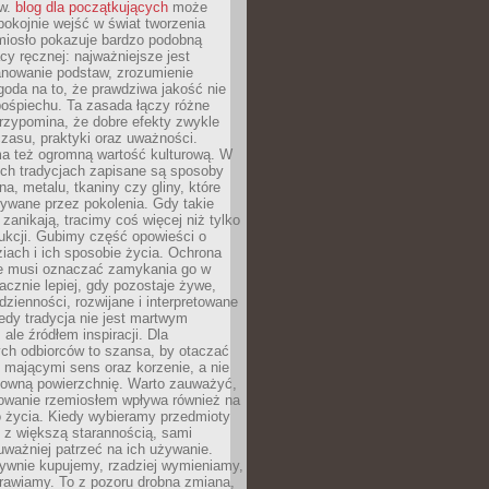
ów.
blog dla początkujących
może
pokojnie wejść w świat tworzenia
emiosło pokazuje bardzo podobną
cy ręcznej: najważniejsze jest
anowanie podstaw, zrozumienie
zgoda na to, że prawdziwa jakość nie
pośpiechu. Ta zasada łączy różne
przypomina, że dobre efekty zwykle
czasu, praktyki oraz uważności.
a też ogromną wartość kulturową. W
ych tradycjach zapisane są sposoby
na, metalu, tkaniny czy gliny, które
ywane przez pokolenia. Gdy takie
 zanikają, tracimy coś więcej niż tylko
ukcji. Gubimy część opowieści o
ziach i ich sposobie życia. Ochrona
ie musi oznaczać zamykania go w
cznie lepiej, gdy pozostaje żywe,
zienności, rozwijane i interpretowane
dy tradycja nie jest martwym
ale źródłem inspiracji. Dla
ch odbiorców to szansa, by otaczać
 mającymi sens oraz korzenie, a nie
ktowną powierzchnię. Warto zauważyć,
sowanie rzemiosłem wpływa również na
 życia. Kiedy wybieramy przedmioty
z większą starannością, sami
ważniej patrzeć na ich używanie.
sywnie kupujemy, rzadziej wymieniamy,
rawiamy. To z pozoru drobna zmiana,