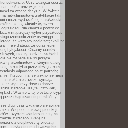
 konsekwencje. Uczy wdzięczności za
e nam służą, oraz większej
ności za własne decyzje. W świecie
na natychmiastową gratyfikację taki
enia może wydawać się staroświecki,
u osób staje się właśnie wyrazem
dojrzałości. Nie chodzi o powrót do
 lecz o mądrzejszy wybór przyszłości.
atego rzemiosło znów przyciąga
latego, że wszyscy nagle zatęsknili za
ami, ale dlatego, że coraz lepiej
enę bylejakości. Chcemy domów
wdziwych, rzeczy bardziej trwałych i
tóre nie rozpada się po jednym
ukamy przedmiotów, z którymi da się
ację, a nie tylko przez chwilę z nich
Rzemiosło odpowiada na tę potrzebę
afnie. Przypomina, że piękno nie musi
we, a jakość nie zawsze wymaga
zasem wystarczy drewno dobrze
kanina starannie uszyta i człowiek,
ój fach. Właśnie w tej prostocie kryje
rej przez długi czas nie potrafiliśmy
rzez długi czas wydawało się światem,
 znika. W epoce masowej produkcji,
iałów i szybkiej wymiany rzeczy na
rzadziej zwracano uwagę na
worzone z cierpliwością, wiedzą i
iem. Liczyła się przede wszystkim