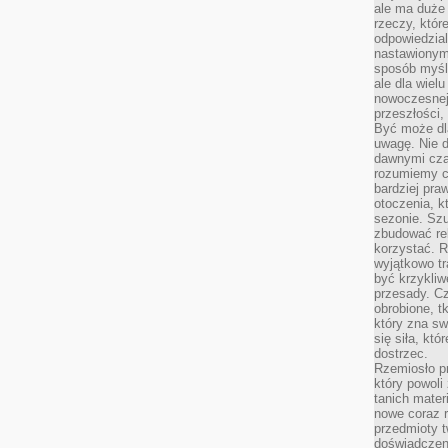
ale ma duże
rzeczy, któr
odpowiedzial
nastawionym 
sposób myśl
ale dla wiel
nowoczesnej 
przeszłości,
Być może dl
uwagę. Nie d
dawnymi czas
rozumiemy c
bardziej pra
otoczenia, k
sezonie. Sz
zbudować rel
korzystać. 
wyjątkowo tr
być krzykli
przesady. C
obrobione, t
który zna sw
się siła, któ
dostrzec.
Rzemiosło p
który powoli
tanich mater
nowe coraz 
przedmioty t
doświadczen