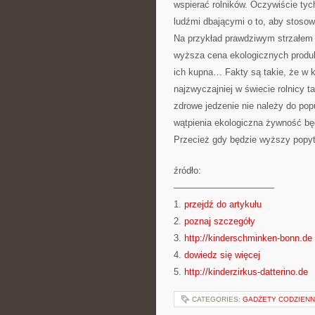
wspierać rolników. Oczywiście ty
ludźmi dbającymi o to, aby stoso
Na przykład prawdziwym strzałem w
wyższa cena ekologicznych produ
ich kupna… Fakty są takie, że w k
najzwyczajniej w świecie rolnicy 
zdrowe jedzenie nie należy do pop
wątpienia ekologiczna żywność będ
Przecież gdy będzie wyższy popy
źródło:
———————————
1.
przejdź do artykułu
2.
poznaj szczegóły
3.
http://kinderschminken-bonn.de
4.
dowiedz się więcej
5.
http://kinderzirkus-datterino.de
CATEGORIES:
GADŻETY CODZIEN