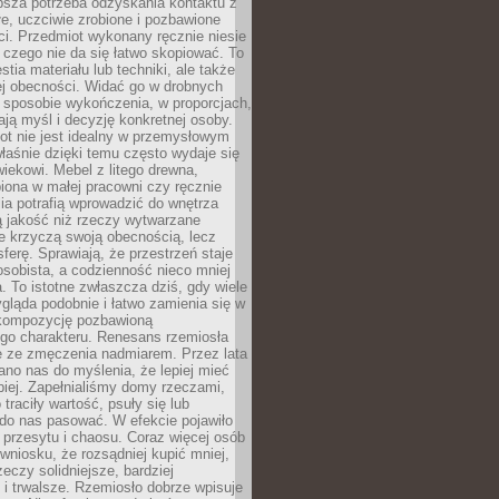
ębsza potrzeba odzyskania kontaktu z
łe, uczciwie zrobione i pozbawione
i. Przedmiot wykonany ręcznie niesie
 czego nie da się łatwo skopiować. To
stia materiału lub techniki, ale także
ej obecności. Widać go w drobnych
 sposobie wykończenia, w proporcjach,
ają myśl i decyzję konkretnej osoby.
ot nie jest idealny w przemysłowym
właśnie dzięki temu często wydaje się
wiekowi. Mebel z litego drewna,
iona w małej pracowni czy ręcznie
lia potrafią wprowadzić do wnętrza
ą jakość niż rzeczy wytwarzane
e krzyczą swoją obecnością, lecz
ferę. Sprawiają, że przestrzeń staje
 osobista, a codzienność nieco mniej
 To istotne zwłaszcza dziś, gdy wiele
ląda podobnie i łatwo zamienia się w
kompozycję pozbawioną
ego charakteru. Renesans rzemiosła
e ze zmęczenia nadmiarem. Przez lata
no nas do myślenia, że lepiej mieć
epiej. Zapełnialiśmy domy rzeczami,
traciły wartość, psuły się lub
do nas pasować. W efekcie pojawiło
 przesytu i chaosu. Coraz więcej osób
wniosku, że rozsądniej kupić mniej,
zeczy solidniejsze, bardziej
i trwalsze. Rzemiosło dobrze wpisuje