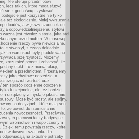
anę. Nie oferuje przedmiotów
h, lecz takich, które mogą służyć
zeć się z godnością i zyskiwać
 podejście jest korzystne nie tylko
 ale też ekologicznie. Mniej wyrzucania
ej odpadów, a większy szacunek do
rzyja odpowiedzialniejszemu stylowi
o ważna jest również historia, jaka stoi
wykonanym przedmiotem. W masowej
chodzenie rzeczy bywa niewidzialne.
to je stworzył, z czego dokładnie
 jakich warunkach były produkowane.
rzywraca przejrzystość. Możemy
ę, zrozumieć proces i zobaczyć, ile
 dany efekt. To zmienia relację
wiekiem a przedmiotem. Przestajemy
eczy jako chwilowe narzędzia, a
ostrzegać ich wartość oraz
W ten sposób codzienne otoczenie
 tylko funkcjonalne, ale też bardziej
om urządzony z myślą o jakości nie
susowy. Może być prosty, ale spójny,
dowany na decyzjach, które mają sens.
 to, że powrót do rzemiosła nie
zucenia nowoczesności. Przeciwnie,
zesnych pracowni łączy tradycyjne
nowym wzornictwem i współczesnym
. Dzięki temu powstają rzeczy, które
ione w dawnym szacunku dla
le odpowiadają na aktualne potrzeby