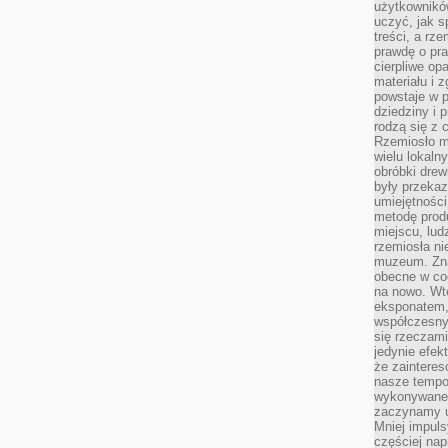
użytkownik
uczyć, jak s
treści, a rz
prawdę o pra
cierpliwe op
materiału i 
powstaje w 
dziedziny i 
rodzą się z 
Rzemiosło m
wielu lokaln
obróbki drew
były przekaz
umiejętności
metodę prod
miejscu, lud
rzemiosła n
muzeum. Zna
obecne w cod
na nowo. Wte
eksponatem, 
współczesny
się rzeczami
jedynie efe
że zaintere
nasze tempo
wykonywane 
zaczynamy u
Mniej impul
częściej nap