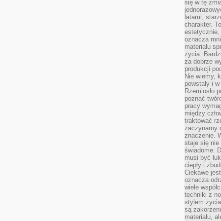
się w tę zmi
jednorazowyc
latami, star
charakter. To
estetycznie,
oznacza mni
materiału sp
życia. Bardz
za dobrze 
produkcji po
Nie wiemy, k
powstały i w
Rzemiosło p
poznać twórc
pracy wymaga
między czło
traktować rz
zaczynamy d
znaczenie. 
staje się nie
świadome. D
musi być luk
ciepły i zbu
Ciekawe jest
oznacza odr
wiele współc
techniki z 
stylem życia
są zakorzen
materiału, a