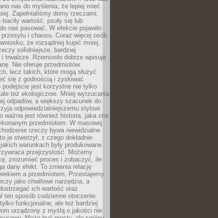
no nas do myślenia, że lepiej mieć
epiej. Zapełnialiśmy domy rzeczami,
traciły wartość, psuły się lub
do nas pasować. W efekcie pojawiło
 przesytu i chaosu. Coraz więcej osób
wniosku, że rozsądniej kupić mniej,
zeczy solidniejsze, bardziej
i trwalsze. Rzemiosło dobrze wpisuje
anę. Nie oferuje przedmiotów
h, lecz takich, które mogą służyć
zeć się z godnością i zyskiwać
 podejście jest korzystne nie tylko
 ale też ekologicznie. Mniej wyrzucania
ej odpadów, a większy szacunek do
rzyja odpowiedzialniejszemu stylowi
o ważna jest również historia, jaka stoi
wykonanym przedmiotem. W masowej
chodzenie rzeczy bywa niewidzialne.
to je stworzył, z czego dokładnie
 jakich warunkach były produkowane.
rzywraca przejrzystość. Możemy
ę, zrozumieć proces i zobaczyć, ile
 dany efekt. To zmienia relację
wiekiem a przedmiotem. Przestajemy
eczy jako chwilowe narzędzia, a
ostrzegać ich wartość oraz
W ten sposób codzienne otoczenie
 tylko funkcjonalne, ale też bardziej
om urządzony z myślą o jakości nie
susowy. Może być prosty, ale spójny,