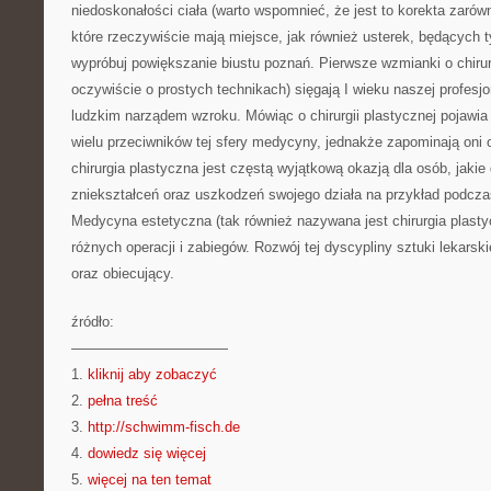
niedoskonałości ciała (warto wspomnieć, że jest to korekta zaró
które rzeczywiście mają miejsce, jak również usterek, będących 
wypróbuj powiększanie biustu poznań. Pierwsze wzmianki o chirurg
oczywiście o prostych technikach) sięgają I wieku naszej profesjo
ludzkim narządem wzroku. Mówiąc o chirurgii plastycznej pojawia s
wielu przeciwników tej sfery medycyny, jednakże zapominają oni o
chirurgia plastyczna jest częstą wyjątkową okazją dla osób, jaki
zniekształceń oraz uszkodzeń swojego działa na przykład podcz
Medycyna estetyczna (tak również nazywana jest chirurgia plast
różnych operacji i zabiegów. Rozwój tej dyscypliny sztuki lekarski
oraz obiecujący.
źródło:
———————————
1.
kliknij aby zobaczyć
2.
pełna treść
3.
http://schwimm-fisch.de
4.
dowiedz się więcej
5.
więcej na ten temat