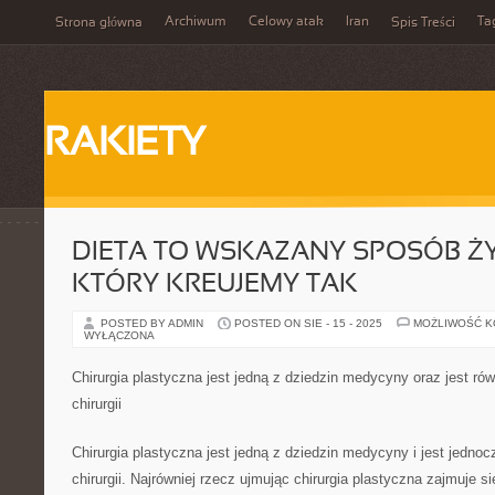
Archiwum
Celowy atak
Iran
Ta
Strona główna
Spis Treści
RAKIETY
DIETA TO WSKAZANY SPOSÓB ŻY
KTÓRY KREUJEMY TAK
POSTED BY ADMIN
POSTED ON SIE - 15 - 2025
MOŻLIWOŚĆ 
WYŁĄCZONA
Chirurgia plastyczna jest jedną z dziedzin medycyny oraz jest ró
chirurgii
Chirurgia plastyczna jest jedną z dziedzin medycyny i jest jedno
chirurgii. Najrówniej rzecz ujmując chirurgia plastyczna zajmuje si