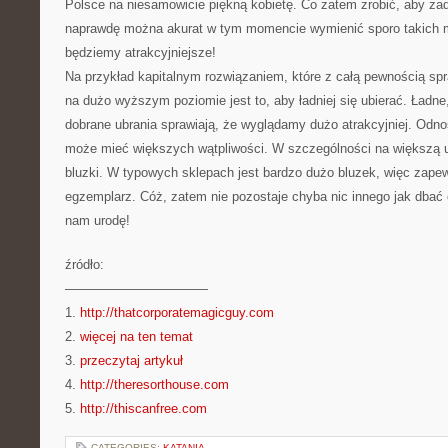
Polsce na niesamowicie piękną kobietę. Co zatem zrobić, aby zad
naprawdę można akurat w tym momencie wymienić sporo takich m
będziemy atrakcyjniejsze!
Na przykład kapitalnym rozwiązaniem, które z całą pewnością spr
na dużo wyższym poziomie jest to, aby ładniej się ubierać. Ładne
dobrane ubrania sprawiają, że wyglądamy dużo atrakcyjniej. Odno
może mieć większych wątpliwości. W szczególności na większą u
bluzki. W typowych sklepach jest bardzo dużo bluzek, więc zapew
egzemplarz. Cóż, zatem nie pozostaje chyba nic innego jak dbać 
nam urodę!
źródło:
———————————
1.
http://thatcorporatemagicguy.com
2.
więcej na ten temat
3.
przeczytaj artykuł
4.
http://theresorthouse.com
5.
http://thiscanfree.com
CATEGORIES:
KATANIA