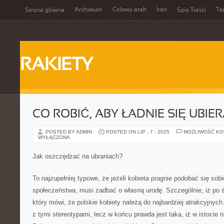
Archiwum
Celowy atak
Iran
Ta
Strona główna
Spis Treści
RAKIETY
CO ROBIĆ, ABY ŁADNIE SIĘ UBIE
POSTED BY ADMIN
POSTED ON LIP - 7 - 2025
MOŻLIWOŚĆ K
WYŁĄCZONA
Jak oszczędzać na ubraniach?
To najzupełniej typowe, że jeżeli kobieta pragnie podobać się sobi
społeczeństwa, musi zadbać o własną urodę. Szczególnie, iż po ś
który mówi, że polskie kobiety należą do najbardziej atrakcyjnyc
z tymi stereotypami, lecz w końcu prawda jest taka, iż w istocie ni