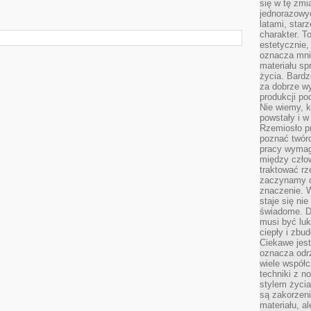
się w tę zmi
jednorazowyc
latami, star
charakter. To
estetycznie,
oznacza mni
materiału sp
życia. Bardz
za dobrze 
produkcji po
Nie wiemy, k
powstały i w
Rzemiosło p
poznać twórc
pracy wymaga
między czło
traktować rz
zaczynamy d
znaczenie. 
staje się nie
świadome. D
musi być luk
ciepły i zbu
Ciekawe jest
oznacza odr
wiele współc
techniki z 
stylem życia
są zakorzen
materiału, a