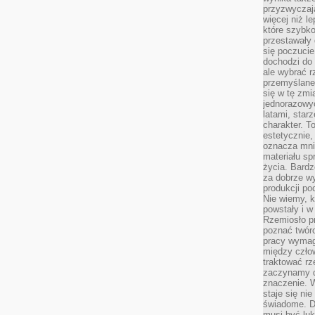
przyzwyczaja
więcej niż l
które szybko 
przestawały 
się poczucie
dochodzi do 
ale wybrać r
przemyślane 
się w tę zmi
jednorazowyc
latami, star
charakter. To
estetycznie,
oznacza mni
materiału sp
życia. Bardz
za dobrze 
produkcji po
Nie wiemy, k
powstały i w
Rzemiosło p
poznać twórc
pracy wymaga
między czło
traktować rz
zaczynamy d
znaczenie. 
staje się nie
świadome. D
musi być luk