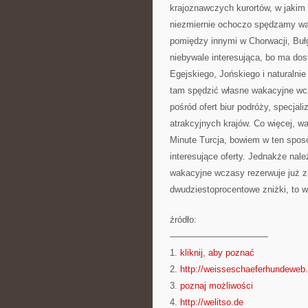
krajoznawczych kurortów, w jaki
niezmiernie ochoczo spędzamy wa
pomiędzy innymi w Chorwacji, Bułga
niebywale interesująca, bo ma do
Egejskiego, Jońskiego i naturaln
tam spędzić własne wakacyjne wcz
pośród ofert biur podróży, specjal
atrakcyjnych krajów. Co więcej, w
Minute Turcja, bowiem w ten sposó
interesujące oferty. Jednakże nal
wakacyjne wczasy rezerwuje już z
dwudziestoprocentowe zniżki, to w
źródło:
———————————
1.
kliknij, aby poznać
2.
http://weisseschaeferhundeweb
3.
poznaj możliwości
4.
http://welitso.de