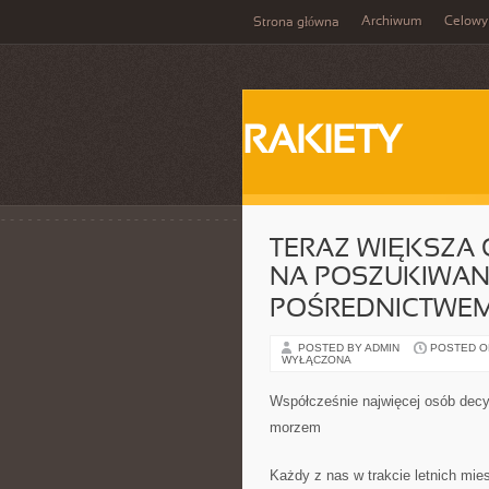
Archiwum
Celowy
Strona główna
RAKIETY
TERAZ WIĘKSZA 
NA POSZUKIWANI
POŚREDNICTWEM
POSTED BY ADMIN
POSTED ON
WYŁĄCZONA
Współcześnie najwięcej osób decy
morzem
Każdy z nas w trakcie letnich mie