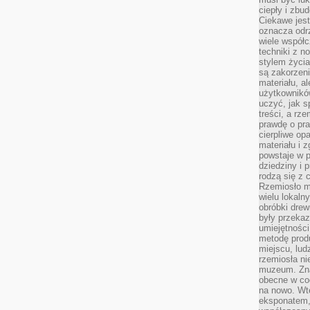
ciepły i zbu
Ciekawe jest
oznacza odr
wiele współc
techniki z 
stylem życia
są zakorzen
materiału, a
użytkownik
uczyć, jak s
treści, a rz
prawdę o pra
cierpliwe op
materiału i 
powstaje w 
dziedziny i 
rodzą się z 
Rzemiosło m
wielu lokaln
obróbki drew
były przekaz
umiejętności
metodę prod
miejscu, lud
rzemiosła n
muzeum. Zna
obecne w cod
na nowo. Wte
eksponatem, 