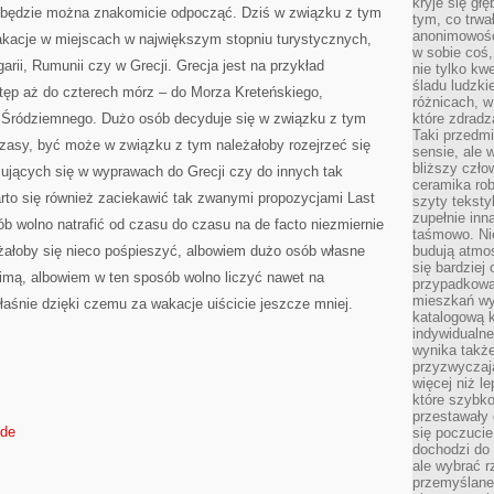
kryje się gł
BIUR
m będzie można znakomicie odpocząć. Dziś w związku z tym
PODRÓŻY
tym, co trwa
anonimowośc
kacje w miejscach w największym stopniu turystycznych,
w sobie coś,
rii, Rumunii czy w Grecji. Grecja jest na przykład
nie tylko kwe
śladu ludzki
stęp aż do czterech mórz – do Morza Kreteńskiego,
różnicach, w
ie Śródziemnego. Dużo osób decyduje się w związku z tym
które zdradz
Taki przedmi
asy, być może w związku z tym należałoby rozejrzeć się
sensie, ale 
bliższy czło
izujących się w wyprawach do Grecji czy do innych tak
ceramika rob
arto się również zaciekawić tak zwanymi propozycjami Last
szyty teksty
zupełnie inn
b wolno natrafić od czasu do czasu na de facto niezmiernie
taśmowo. Ni
eżałoby się nieco pośpieszyć, albowiem dużo osób własne
budują atmos
się bardziej
imą, albowiem w ten sposób wolno liczyć nawet na
przypadkowa.
mieszkań wyg
łaśnie dzięki czemu za wakacje uiścicie jeszcze mniej.
katalogową 
indywidualn
wynika takż
przyzwyczaja
więcej niż l
które szybko 
przestawały 
.de
się poczucie
dochodzi do 
ale wybrać r
przemyślane 