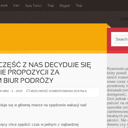
 atak
Iran
Tagi
Tagi
Spis Treści
Węgiel
SUB
CZĘŚĆ Z NAS DECYDUJE SIĘ
Rzemiosło p
E PROPOZYCJI ZA
który powoli
tanich mater
 BIUR PODRÓŻY
nowe coraz 
przedmioty t
doświadczen
TERAZ
 WRZ - 3 - 2025
MOŻLIWOŚĆ KOMENTOWANIA
ZOSTAŁA
WIĘKSZA
dostępność, 
CZĘŚĆ
Dziś jednak 
Z
patrzeć na o
NAS
duje się w głównej mierze na spędzenie wakacji nad
DECYDUJE
sposobie ur
SIĘ
zainteresowa
NA
lokalnych p
POSZUKIWANIE
PROPOZYCJI
jakości. Nie
ZA
sięcy chce spędzić czas w jednym z najbardziej
drewno czy 
POŚREDNICTWEM