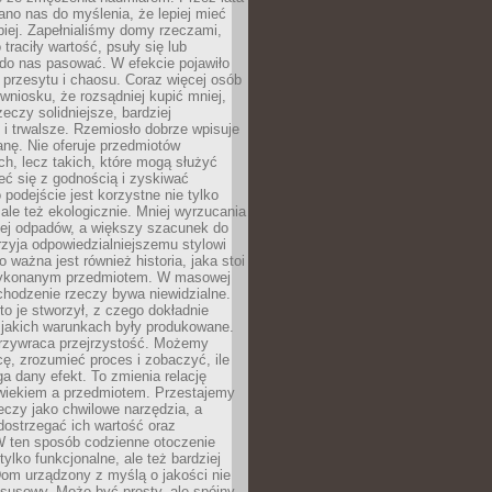
no nas do myślenia, że lepiej mieć
epiej. Zapełnialiśmy domy rzeczami,
traciły wartość, psuły się lub
do nas pasować. W efekcie pojawiło
 przesytu i chaosu. Coraz więcej osób
wniosku, że rozsądniej kupić mniej,
zeczy solidniejsze, bardziej
i trwalsze. Rzemiosło dobrze wpisuje
anę. Nie oferuje przedmiotów
h, lecz takich, które mogą służyć
zeć się z godnością i zyskiwać
 podejście jest korzystne nie tylko
 ale też ekologicznie. Mniej wyrzucania
ej odpadów, a większy szacunek do
rzyja odpowiedzialniejszemu stylowi
o ważna jest również historia, jaka stoi
wykonanym przedmiotem. W masowej
chodzenie rzeczy bywa niewidzialne.
to je stworzył, z czego dokładnie
 jakich warunkach były produkowane.
rzywraca przejrzystość. Możemy
ę, zrozumieć proces i zobaczyć, ile
 dany efekt. To zmienia relację
wiekiem a przedmiotem. Przestajemy
eczy jako chwilowe narzędzia, a
ostrzegać ich wartość oraz
W ten sposób codzienne otoczenie
 tylko funkcjonalne, ale też bardziej
om urządzony z myślą o jakości nie
susowy. Może być prosty, ale spójny,