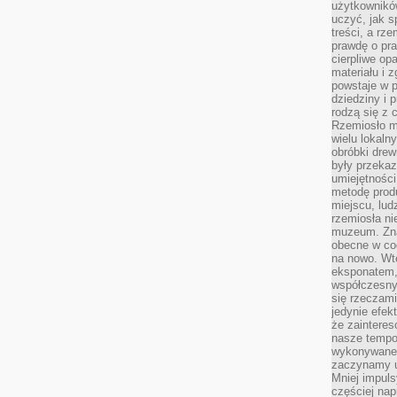
użytkownik
uczyć, jak s
treści, a rz
prawdę o pra
cierpliwe op
materiału i 
powstaje w 
dziedziny i 
rodzą się z 
Rzemiosło m
wielu lokaln
obróbki drew
były przekaz
umiejętności
metodę prod
miejscu, lud
rzemiosła n
muzeum. Zna
obecne w cod
na nowo. Wte
eksponatem, 
współczesny
się rzeczami
jedynie efe
że zaintere
nasze tempo
wykonywane 
zaczynamy u
Mniej impul
częściej nap