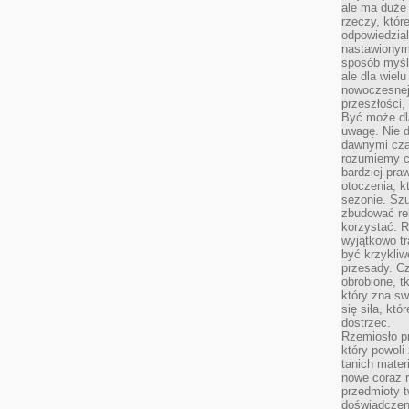
ale ma duże
rzeczy, któr
odpowiedzial
nastawionym 
sposób myśl
ale dla wiel
nowoczesnej 
przeszłości,
Być może dl
uwagę. Nie d
dawnymi czas
rozumiemy c
bardziej pra
otoczenia, k
sezonie. Sz
zbudować rel
korzystać. 
wyjątkowo tr
być krzykli
przesady. C
obrobione, t
który zna sw
się siła, któ
dostrzec.
Rzemiosło p
który powoli
tanich mater
nowe coraz 
przedmioty t
doświadczen