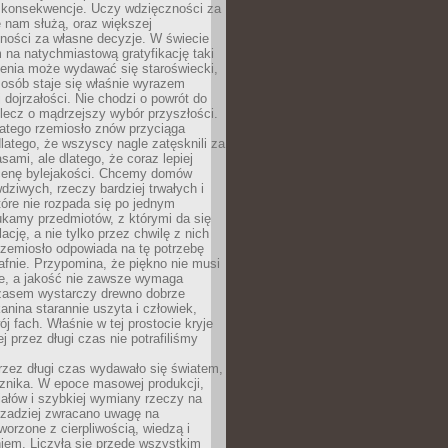
 konsekwencje. Uczy wdzięczności za
e nam służą, oraz większej
ności za własne decyzje. W świecie
na natychmiastową gratyfikację taki
enia może wydawać się staroświecki,
u osób staje się właśnie wyrazem
dojrzałości. Nie chodzi o powrót do
 lecz o mądrzejszy wybór przyszłości.
atego rzemiosło znów przyciąga
latego, że wszyscy nagle zatęsknili za
ami, ale dlatego, że coraz lepiej
enę bylejakości. Chcemy domów
wdziwych, rzeczy bardziej trwałych i
tóre nie rozpada się po jednym
ukamy przedmiotów, z którymi da się
ację, a nie tylko przez chwilę z nich
Rzemiosło odpowiada na tę potrzebę
afnie. Przypomina, że piękno nie musi
we, a jakość nie zawsze wymaga
zasem wystarczy drewno dobrze
kanina starannie uszyta i człowiek,
ój fach. Właśnie w tej prostocie kryje
rej przez długi czas nie potrafiliśmy
rzez długi czas wydawało się światem,
 znika. W epoce masowej produkcji,
iałów i szybkiej wymiany rzeczy na
rzadziej zwracano uwagę na
worzone z cierpliwością, wiedzą i
iem. Liczyła się przede wszystkim