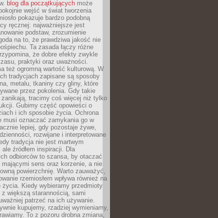
ów.
blog dla początkujących
może
pokojnie wejść w świat tworzenia
emiosło pokazuje bardzo podobną
cy ręcznej: najważniejsze jest
anowanie podstaw, zrozumienie
zgoda na to, że prawdziwa jakość nie
pośpiechu. Ta zasada łączy różne
przypomina, że dobre efekty zwykle
czasu, praktyki oraz uważności.
a też ogromną wartość kulturową. W
ych tradycjach zapisane są sposoby
na, metalu, tkaniny czy gliny, które
ywane przez pokolenia. Gdy takie
 zanikają, tracimy coś więcej niż tylko
ukcji. Gubimy część opowieści o
ziach i ich sposobie życia. Ochrona
ie musi oznaczać zamykania go w
cznie lepiej, gdy pozostaje żywe,
zienności, rozwijane i interpretowane
dy tradycja nie jest martwym
ale źródłem inspiracji. Dla
ch odbiorców to szansa, by otaczać
 mającymi sens oraz korzenie, a nie
ktowną powierzchnię. Warto zauważyć,
sowanie rzemiosłem wpływa również na
 życia. Kiedy wybieramy przedmioty
z większą starannością, sami
ważniej patrzeć na ich używanie.
sywnie kupujemy, rzadziej wymieniamy,
rawiamy. To z pozoru drobna zmiana,