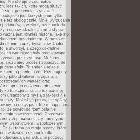
anę. Nie oferuje przedmiotów
h, lecz takich, które mogą służyć
zeć się z godnością i zyskiwać
 podejście jest korzystne nie tylko
 ale też ekologicznie. Mniej wyrzucania
ej odpadów, a większy szacunek do
rzyja odpowiedzialniejszemu stylowi
o ważna jest również historia, jaka stoi
wykonanym przedmiotem. W masowej
chodzenie rzeczy bywa niewidzialne.
to je stworzył, z czego dokładnie
 jakich warunkach były produkowane.
rzywraca przejrzystość. Możemy
ę, zrozumieć proces i zobaczyć, ile
 dany efekt. To zmienia relację
wiekiem a przedmiotem. Przestajemy
eczy jako chwilowe narzędzia, a
ostrzegać ich wartość oraz
W ten sposób codzienne otoczenie
 tylko funkcjonalne, ale też bardziej
om urządzony z myślą o jakości nie
susowy. Może być prosty, ale spójny,
dowany na decyzjach, które mają sens.
 to, że powrót do rzemiosła nie
zucenia nowoczesności. Przeciwnie,
zesnych pracowni łączy tradycyjne
nowym wzornictwem i współczesnym
. Dzięki temu powstają rzeczy, które
ione w dawnym szacunku dla
le odpowiadają na aktualne potrzeby