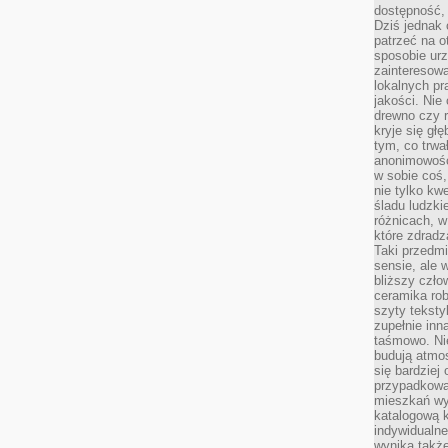
dostępność, 
Dziś jednak 
patrzeć na o
sposobie ur
zainteresowa
lokalnych p
jakości. Nie
drewno czy 
kryje się gł
tym, co trwa
anonimowośc
w sobie coś,
nie tylko kwe
śladu ludzki
różnicach, w
które zdradz
Taki przedmi
sensie, ale 
bliższy czło
ceramika rob
szyty teksty
zupełnie inn
taśmowo. Ni
budują atmos
się bardziej
przypadkowa.
mieszkań wyg
katalogową 
indywidualn
wynika takż