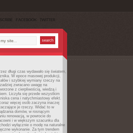
SCRIBE
FACEBOOK
TWITTER
rzez długi czas wydawało się światem,
 znika. W epoce masowej produkcji,
iałów i szybkiej wymiany rzeczy na
rzadziej zwracano uwagę na
worzone z cierpliwością, wiedzą i
iem. Liczyła się przede wszystkim
niska cena i natychmiastowy efekt.
coraz więcej osób zaczyna inaczej
taczające je rzeczy. Widać to w
ządzania domów, w rosnącym
niu renowacją, w powrocie do
racowni i w większym szacunku dla
 chodzi wyłącznie o modę na naturalne
ręczne wykonanie. Za tym trendem