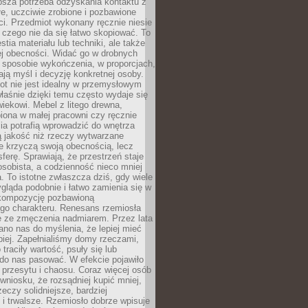
ębsza potrzeba odzyskania kontaktu z
łe, uczciwie zrobione i pozbawione
i. Przedmiot wykonany ręcznie niesie
 czego nie da się łatwo skopiować. To
stia materiału lub techniki, ale także
ej obecności. Widać go w drobnych
 sposobie wykończenia, w proporcjach,
ają myśl i decyzję konkretnej osoby.
ot nie jest idealny w przemysłowym
właśnie dzięki temu często wydaje się
wiekowi. Mebel z litego drewna,
iona w małej pracowni czy ręcznie
lia potrafią wprowadzić do wnętrza
ą jakość niż rzeczy wytwarzane
e krzyczą swoją obecnością, lecz
ferę. Sprawiają, że przestrzeń staje
 osobista, a codzienność nieco mniej
 To istotne zwłaszcza dziś, gdy wiele
ląda podobnie i łatwo zamienia się w
kompozycję pozbawioną
ego charakteru. Renesans rzemiosła
e ze zmęczenia nadmiarem. Przez lata
no nas do myślenia, że lepiej mieć
epiej. Zapełnialiśmy domy rzeczami,
traciły wartość, psuły się lub
do nas pasować. W efekcie pojawiło
 przesytu i chaosu. Coraz więcej osób
wniosku, że rozsądniej kupić mniej,
zeczy solidniejsze, bardziej
i trwalsze. Rzemiosło dobrze wpisuje