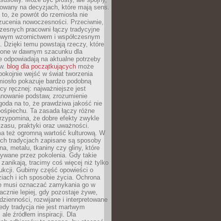
dowany na decyzjach, które mają sens.
 to, że powrót do rzemiosła nie
zucenia nowoczesności. Przeciwnie,
zesnych pracowni łączy tradycyjne
nowym wzornictwem i współczesnym
. Dzięki temu powstają rzeczy, które
ione w dawnym szacunku dla
le odpowiadają na aktualne potrzeby
ów.
blog dla początkujących
może
pokojnie wejść w świat tworzenia
emiosło pokazuje bardzo podobną
cy ręcznej: najważniejsze jest
anowanie podstaw, zrozumienie
zgoda na to, że prawdziwa jakość nie
pośpiechu. Ta zasada łączy różne
przypomina, że dobre efekty zwykle
czasu, praktyki oraz uważności.
a też ogromną wartość kulturową. W
ych tradycjach zapisane są sposoby
na, metalu, tkaniny czy gliny, które
ywane przez pokolenia. Gdy takie
 zanikają, tracimy coś więcej niż tylko
ukcji. Gubimy część opowieści o
ziach i ich sposobie życia. Ochrona
ie musi oznaczać zamykania go w
cznie lepiej, gdy pozostaje żywe,
zienności, rozwijane i interpretowane
dy tradycja nie jest martwym
ale źródłem inspiracji. Dla