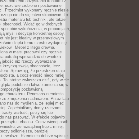
ębsza potrzeba odzyskania kontaktu z
łe, uczciwie zrobione i pozbawione
i. Przedmiot wykonany ręcznie niesie
 czego nie da się łatwo skopiować. To
stia materiału lub techniki, ale także
ej obecności. Widać go w drobnych
 sposobie wykończenia, w proporcjach,
ają myśl i decyzję konkretnej osoby.
ot nie jest idealny w przemysłowym
właśnie dzięki temu często wydaje się
wiekowi. Mebel z litego drewna,
iona w małej pracowni czy ręcznie
lia potrafią wprowadzić do wnętrza
ą jakość niż rzeczy wytwarzane
e krzyczą swoją obecnością, lecz
ferę. Sprawiają, że przestrzeń staje
 osobista, a codzienność nieco mniej
 To istotne zwłaszcza dziś, gdy wiele
ląda podobnie i łatwo zamienia się w
kompozycję pozbawioną
ego charakteru. Renesans rzemiosła
e ze zmęczenia nadmiarem. Przez lata
no nas do myślenia, że lepiej mieć
epiej. Zapełnialiśmy domy rzeczami,
traciły wartość, psuły się lub
do nas pasować. W efekcie pojawiło
 przesytu i chaosu. Coraz więcej osób
wniosku, że rozsądniej kupić mniej,
zeczy solidniejsze, bardziej
i trwalsze. Rzemiosło dobrze wpisuje