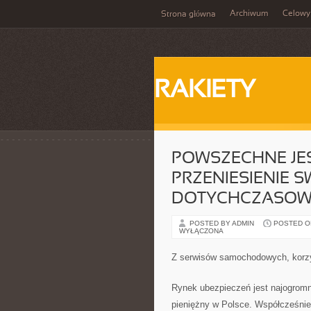
Archiwum
Celowy
Strona główna
RAKIETY
POWSZECHNE JES
PRZENIESIENIE 
DOTYCHCZASOWE
POSTED BY ADMIN
POSTED ON 
WYŁĄCZONA
Z serwisów samochodowych, korzys
Rynek ubezpieczeń jest najogromn
pieniężny w Polsce. Współcześni