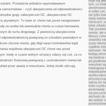
kryje się gł
 ryzykami. Przeważnie jednakże wyprzedawanym
tym, co trwa
anonimowośc
a samochodowe – czyli ubezpieczenia od odpowiedzialności
w sobie coś,
nadrzędne grupy zabezpieczeń OC: ubezpieczenie OC
nie tylko kwe
śladu ludzki
u prywatnym. Tu tanie oc chroni nas przed następstwami
różnicach, w
które zdradz
dę na osobie lub ewentualnie mieniu w czasie kierowania
Taki przedmi
ym do ruchu drogowego. Z pewnością ubezpieczenie
sensie, ale 
bliższy czło
 odpowiedzialnością powiązaną ze szkodami powstałymi w
ceramika rob
dzone zlecone mienie, gdy błąd narazi kontrahentów bądź
szyty teksty
zupełnie inn
Ostatnia wspólnota ubezpieczeń OC chroni nas przed
taśmowo. Ni
budują atmos
nym: kiedy w czasie wolnym od pracy zdarzy się coś, za co
się bardziej
dzialność finansową powiązaną z uszkodzeniem mienia lub
przypadkowa.
mieszkań wyg
ykład przez awarię w mieszkaniu, której skutki odczują
katalogową 
indywidualn
wynika takż
przyzwyczaja
więcej niż l
które szybko 
przestawały 
się poczucie
dochodzi do 
ale wybrać r
przemyślane 