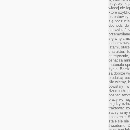
przyzwyczaja
więcej niż l
które szybko 
przestawały 
się poczucie
dochodzi do 
ale wybrać r
przemyślane 
się w tę zmi
jednorazowyc
latami, star
charakter. To
estetycznie,
oznacza mni
materiału sp
życia. Bardz
za dobrze 
produkcji po
Nie wiemy, k
powstały i w
Rzemiosło p
poznać twórc
pracy wymaga
między czło
traktować rz
zaczynamy d
znaczenie. 
staje się nie
świadome. D
musi być luk