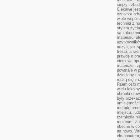
ciepły i zbu
Ciekawe jest
oznacza odr
wiele współc
techniki z 
stylem życia
są zakorzen
materiału, a
użytkownik
uczyć, jak s
treści, a rz
prawdę o pra
cierpliwe op
materiału i 
powstaje w 
dziedziny i 
rodzą się z 
Rzemiosło m
wielu lokaln
obróbki drew
były przekaz
umiejętności
metodę prod
miejscu, lud
rzemiosła n
muzeum. Zna
obecne w cod
na nowo. Wte
eksponatem, 