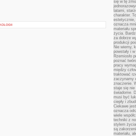
się w tę zmi
jednorazowyc
latami, star
charakter. To
estetycznie,
oznacza mni
KOLOGII
materiału sp
życia. Bardz
za dobrze 
produkcji po
Nie wiemy, k
powstały i w
Rzemiosło p
poznać twórc
pracy wymaga
między czło
traktować rz
zaczynamy d
znaczenie. 
staje się nie
świadome. D
musi być luk
ciepły i zbu
Ciekawe jest
oznacza odr
wiele współc
techniki z 
stylem życia
są zakorzen
materiału, a