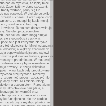
no nas do myślenia, że lepiej mieć
epiej. Zapełnialiśmy domy rzeczami,
traciły wartość, psuły się lub
do nas pasować. W efekcie pojawiło
 przesytu i chaosu. Coraz więcej osób
wniosku, że rozsądniej kupić mniej,
zeczy solidniejsze, bardziej
i trwalsze. Rzemiosło dobrze wpisuje
anę. Nie oferuje przedmiotów
h, lecz takich, które mogą służyć
zeć się z godnością i zyskiwać
 podejście jest korzystne nie tylko
 ale też ekologicznie. Mniej wyrzucania
ej odpadów, a większy szacunek do
rzyja odpowiedzialniejszemu stylowi
o ważna jest również historia, jaka stoi
wykonanym przedmiotem. W masowej
chodzenie rzeczy bywa niewidzialne.
to je stworzył, z czego dokładnie
 jakich warunkach były produkowane.
rzywraca przejrzystość. Możemy
ę, zrozumieć proces i zobaczyć, ile
 dany efekt. To zmienia relację
wiekiem a przedmiotem. Przestajemy
eczy jako chwilowe narzędzia, a
ostrzegać ich wartość oraz
W ten sposób codzienne otoczenie
 tylko funkcjonalne, ale też bardziej
om urządzony z myślą o jakości nie
susowy. Może być prosty, ale spójny,