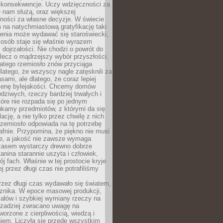
 konsekwencje. Uczy wdzięczności za
e nam służą, oraz większej
ności za własne decyzje. W świecie
na natychmiastową gratyfikację taki
enia może wydawać się staroświecki,
u osób staje się właśnie wyrazem
dojrzałości. Nie chodzi o powrót do
 lecz o mądrzejszy wybór przyszłości.
atego rzemiosło znów przyciąga
latego, że wszyscy nagle zatęsknili za
ami, ale dlatego, że coraz lepiej
enę bylejakości. Chcemy domów
wdziwych, rzeczy bardziej trwałych i
tóre nie rozpada się po jednym
ukamy przedmiotów, z którymi da się
ację, a nie tylko przez chwilę z nich
Rzemiosło odpowiada na tę potrzebę
afnie. Przypomina, że piękno nie musi
we, a jakość nie zawsze wymaga
zasem wystarczy drewno dobrze
kanina starannie uszyta i człowiek,
ój fach. Właśnie w tej prostocie kryje
rej przez długi czas nie potrafiliśmy
rzez długi czas wydawało się światem,
 znika. W epoce masowej produkcji,
iałów i szybkiej wymiany rzeczy na
rzadziej zwracano uwagę na
worzone z cierpliwością, wiedzą i
iem. Liczyła się przede wszystkim