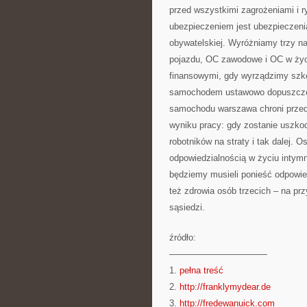
przed wszystkimi zagrożeniami i
ubezpieczeniem jest ubezpieczeni
obywatelskiej. Wyróżniamy trzy 
pojazdu, OC zawodowe i OC w życi
finansowymi, gdy wyrządzimy szko
samochodem ustawowo dopuszczon
samochodu warszawa chroni przed
wyniku pracy: gdy zostanie uszko
robotników na straty i tak dalej. 
odpowiedzialnością w życiu intym
będziemy musieli ponieść odpowie
też zdrowia osób trzecich – na prz
sąsiedzi.
źródło:
———————————
1.
pełna treść
2.
http://franklymydear.de
3.
http://fredewanuick.com