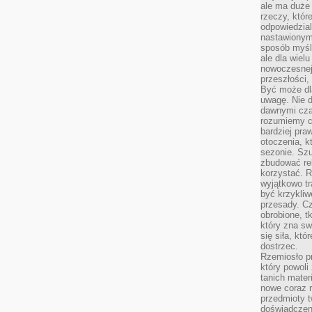
ale ma duże
rzeczy, któr
odpowiedzial
nastawionym 
sposób myśl
ale dla wiel
nowoczesnej 
przeszłości,
Być może dl
uwagę. Nie d
dawnymi czas
rozumiemy c
bardziej pra
otoczenia, k
sezonie. Sz
zbudować rel
korzystać. 
wyjątkowo tr
być krzykli
przesady. C
obrobione, t
który zna sw
się siła, któ
dostrzec.
Rzemiosło p
który powoli
tanich mater
nowe coraz 
przedmioty t
doświadczen