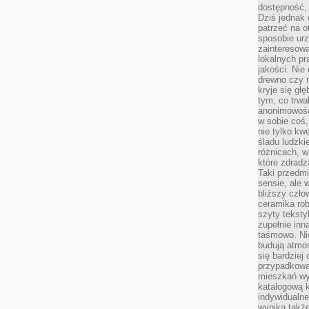
dostępność, 
Dziś jednak 
patrzeć na o
sposobie ur
zainteresowa
lokalnych p
jakości. Nie
drewno czy 
kryje się gł
tym, co trwa
anonimowośc
w sobie coś,
nie tylko kwe
śladu ludzki
różnicach, w
które zdradz
Taki przedmi
sensie, ale 
bliższy czło
ceramika rob
szyty teksty
zupełnie inn
taśmowo. Ni
budują atmos
się bardziej
przypadkowa.
mieszkań wyg
katalogową 
indywidualn
wynika takż