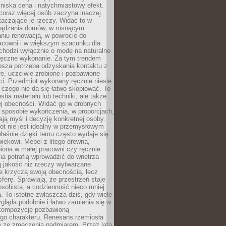
niska cena i natychmiastowy efekt.
coraz więcej osób zaczyna inaczej
taczające je rzeczy. Widać to w
ządzania domów, w rosnącym
niu renowacją, w powrocie do
racowni i w większym szacunku dla
 chodzi wyłącznie o modę na naturalne
ręczne wykonanie. Za tym trendem
ębsza potrzeba odzyskania kontaktu z
łe, uczciwie zrobione i pozbawione
i. Przedmiot wykonany ręcznie niesie
 czego nie da się łatwo skopiować. To
stia materiału lub techniki, ale także
ej obecności. Widać go w drobnych
 sposobie wykończenia, w proporcjach,
ają myśl i decyzję konkretnej osoby.
ot nie jest idealny w przemysłowym
właśnie dzięki temu często wydaje się
wiekowi. Mebel z litego drewna,
iona w małej pracowni czy ręcznie
lia potrafią wprowadzić do wnętrza
ą jakość niż rzeczy wytwarzane
e krzyczą swoją obecnością, lecz
ferę. Sprawiają, że przestrzeń staje
 osobista, a codzienność nieco mniej
 To istotne zwłaszcza dziś, gdy wiele
ląda podobnie i łatwo zamienia się w
kompozycję pozbawioną
ego charakteru. Renesans rzemiosła
e ze zmęczenia nadmiarem. Przez lata