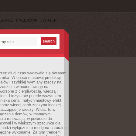
SCRIBE
FACEBOOK
TWITTER
rzez długi czas wydawało się światem,
 znika. W epoce masowej produkcji,
iałów i szybkiej wymiany rzeczy na
rzadziej zwracano uwagę na
worzone z cierpliwością, wiedzą i
iem. Liczyła się przede wszystkim
niska cena i natychmiastowy efekt.
coraz więcej osób zaczyna inaczej
taczające je rzeczy. Widać to w
ządzania domów, w rosnącym
niu renowacją, w powrocie do
racowni i w większym szacunku dla
 chodzi wyłącznie o modę na naturalne
ręczne wykonanie. Za tym trendem