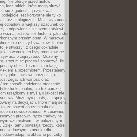
anę. Nie oferuje przedmiotów
h, lecz takich, które mogą służyć
zeć się z godnością i zyskiwać
 podejście jest korzystne nie tylko
 ale też ekologicznie. Mniej wyrzucania
ej odpadów, a większy szacunek do
rzyja odpowiedzialniejszemu stylowi
o ważna jest również historia, jaka stoi
wykonanym przedmiotem. W masowej
chodzenie rzeczy bywa niewidzialne.
to je stworzył, z czego dokładnie
 jakich warunkach były produkowane.
rzywraca przejrzystość. Możemy
ę, zrozumieć proces i zobaczyć, ile
 dany efekt. To zmienia relację
wiekiem a przedmiotem. Przestajemy
eczy jako chwilowe narzędzia, a
ostrzegać ich wartość oraz
W ten sposób codzienne otoczenie
 tylko funkcjonalne, ale też bardziej
om urządzony z myślą o jakości nie
susowy. Może być prosty, ale spójny,
dowany na decyzjach, które mają sens.
 to, że powrót do rzemiosła nie
zucenia nowoczesności. Przeciwnie,
zesnych pracowni łączy tradycyjne
nowym wzornictwem i współczesnym
. Dzięki temu powstają rzeczy, które
ione w dawnym szacunku dla
le odpowiadają na aktualne potrzeby