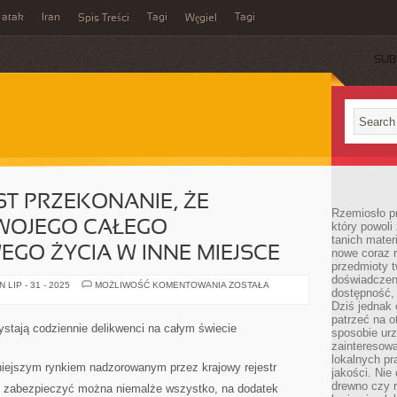
 atak
Iran
Tagi
Tagi
Spis Treści
Węgiel
SUB
T PRZEKONANIE, ŻE
Rzemiosło p
SWOJEGO CAŁEGO
który powoli
tanich mater
GO ŻYCIA W INNE MIEJSCE
nowe coraz 
przedmioty t
doświadczen
POWSZECHNE
LIP - 31 - 2025
MOŻLIWOŚĆ KOMENTOWANIA
ZOSTAŁA
dostępność, 
JEST
PRZEKONANIE,
Dziś jednak 
ŻE
patrzeć na o
PRZENIESIENIE
tają codziennie delikwenci na całym świecie
sposobie ur
SWOJEGO
CAŁEGO
zainteresowa
DOTYCHCZASOWEGO
lokalnych p
ŻYCIA
iejszym rynkiem nadzorowanym przez krajowy rejestr
jakości. Nie
W
INNE
drewno czy 
e zabezpieczyć można niemalże wszystko, na dodatek
MIEJSCE