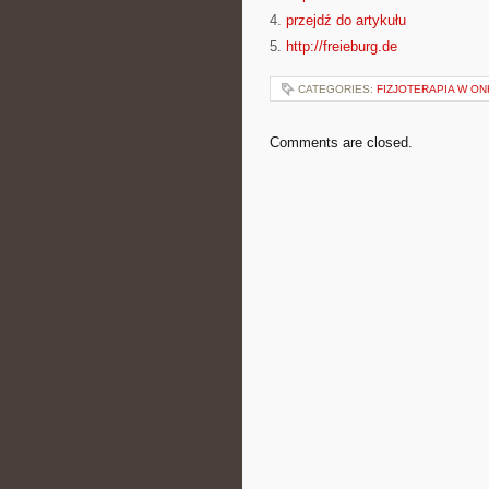
4.
przejdź do artykułu
5.
http://freieburg.de
CATEGORIES:
FIZJOTERAPIA W ON
Comments are closed.