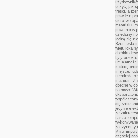
użytkownik
uczyć, jak s
treści, a rz
prawdę o pra
cierpliwe op
materiału i 
powstaje w 
dziedziny i 
rodzą się z 
Rzemiosło m
wielu lokaln
obróbki drew
były przekaz
umiejętności
metodę prod
miejscu, lud
rzemiosła n
muzeum. Zna
obecne w cod
na nowo. Wte
eksponatem, 
współczesny
się rzeczami
jedynie efe
że zaintere
nasze tempo
wykonywane 
zaczynamy u
Mniej impul
częściej nap