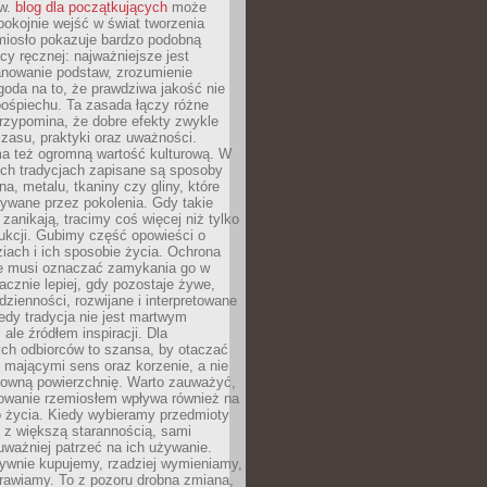
ów.
blog dla początkujących
może
pokojnie wejść w świat tworzenia
emiosło pokazuje bardzo podobną
cy ręcznej: najważniejsze jest
anowanie podstaw, zrozumienie
zgoda na to, że prawdziwa jakość nie
pośpiechu. Ta zasada łączy różne
przypomina, że dobre efekty zwykle
czasu, praktyki oraz uważności.
a też ogromną wartość kulturową. W
ych tradycjach zapisane są sposoby
na, metalu, tkaniny czy gliny, które
ywane przez pokolenia. Gdy takie
 zanikają, tracimy coś więcej niż tylko
ukcji. Gubimy część opowieści o
ziach i ich sposobie życia. Ochrona
ie musi oznaczać zamykania go w
cznie lepiej, gdy pozostaje żywe,
zienności, rozwijane i interpretowane
dy tradycja nie jest martwym
ale źródłem inspiracji. Dla
ch odbiorców to szansa, by otaczać
 mającymi sens oraz korzenie, a nie
ktowną powierzchnię. Warto zauważyć,
sowanie rzemiosłem wpływa również na
 życia. Kiedy wybieramy przedmioty
z większą starannością, sami
ważniej patrzeć na ich używanie.
sywnie kupujemy, rzadziej wymieniamy,
rawiamy. To z pozoru drobna zmiana,