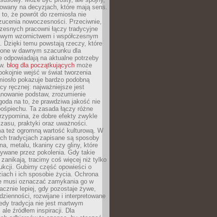
dowany na decyzjach, które mają sens.
 to, że powrót do rzemiosła nie
zucenia nowoczesności. Przeciwnie,
zesnych pracowni łączy tradycyjne
nowym wzornictwem i współczesnym
. Dzięki temu powstają rzeczy, które
ione w dawnym szacunku dla
le odpowiadają na aktualne potrzeby
ów.
blog dla początkujących
może
pokojnie wejść w świat tworzenia
emiosło pokazuje bardzo podobną
cy ręcznej: najważniejsze jest
anowanie podstaw, zrozumienie
zgoda na to, że prawdziwa jakość nie
pośpiechu. Ta zasada łączy różne
przypomina, że dobre efekty zwykle
czasu, praktyki oraz uważności.
a też ogromną wartość kulturową. W
ych tradycjach zapisane są sposoby
na, metalu, tkaniny czy gliny, które
ywane przez pokolenia. Gdy takie
 zanikają, tracimy coś więcej niż tylko
ukcji. Gubimy część opowieści o
ziach i ich sposobie życia. Ochrona
ie musi oznaczać zamykania go w
cznie lepiej, gdy pozostaje żywe,
zienności, rozwijane i interpretowane
dy tradycja nie jest martwym
ale źródłem inspiracji. Dla