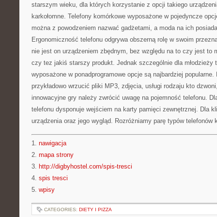
starszym wieku, dla których korzystanie z opcji takiego urządze
karkołomne. Telefony komórkowe wyposażone w pojedyncze opcje,
można z powodzeniem nazwać gadżetami, a moda na ich posiadan
Ergonomiczność telefonu odgrywa obszerną rolę w swoim przezn
nie jest on urządzeniem zbędnym, bez względu na to czy jest to m
czy tez jakiś starszy produkt. Jednak szczególnie dla młodzieży
wyposażone w ponadprogramowe opcje są najbardziej popularne. 
przykładowo wrzucić pliki MP3, zdjęcia, usługi rodzaju kto dzwoni
innowacyjne gry należy zwrócić uwagę na pojemność telefonu. Dl
telefonu dysponuje wejściem na karty pamięci zewnętrznej. Dla kl
urządzenia oraz jego wygląd. Rozróżniamy parę typów telefonów
1.
nawigacja
2.
mapa strony
3.
http://digbyhostel.com/spis-tresci
4.
spis tresci
5.
wpisy
CATEGORIES:
DIETY I PIZZA