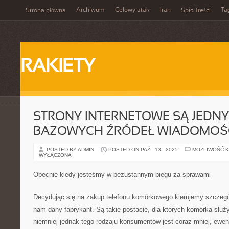
Archiwum
Celowy atak
Iran
Ta
Strona główna
Spis Treści
RAKIETY
STRONY INTERNETOWE SĄ JEDNY
BAZOWYCH ŹRÓDEŁ WIADOMOŚ
POSTED BY ADMIN
POSTED ON PAŹ - 13 - 2025
MOŻLIWOŚĆ 
WYŁĄCZONA
Obecnie kiedy jesteśmy w bezustannym biegu za sprawami
Decydując się na zakup telefonu komórkowego kierujemy szczegól
nam dany fabrykant. Są takie postacie, dla których komórka służ
niemniej jednak tego rodzaju konsumentów jest coraz mniej, ewen