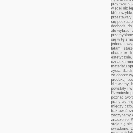
przyzwyczaja
więcej niż l
które szybko 
przestawały 
się poczucie
dochodzi do 
ale wybrać r
przemyślane 
się w tę zmi
jednorazowyc
latami, star
charakter. To
estetycznie,
oznacza mni
materiału sp
życia. Bardz
za dobrze 
produkcji po
Nie wiemy, k
powstały i w
Rzemiosło p
poznać twórc
pracy wymaga
między czło
traktować rz
zaczynamy d
znaczenie. 
staje się nie
świadome. D
musi być luk