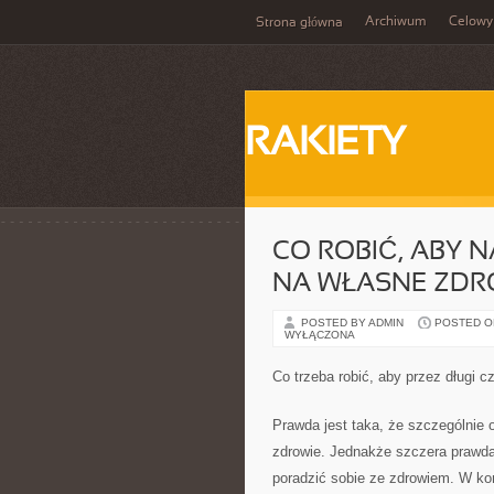
Archiwum
Celowy
Strona główna
RAKIETY
CO ROBIĆ, ABY N
NA WŁASNE ZDR
POSTED BY ADMIN
POSTED ON 
WYŁĄCZONA
Co trzeba robić, aby przez długi 
Prawda jest taka, że szczególnie 
zdrowie. Jednakże szczera prawda j
poradzić sobie ze zdrowiem. W końc