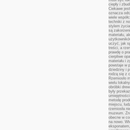
ciepły i zbu
Ciekawe jest
oznacza odr
wiele współc
techniki z 
stylem życia
są zakorzen
materiału, a
użytkownik
uczyć, jak s
treści, a rz
prawdę o pra
cierpliwe op
materiału i 
powstaje w 
dziedziny i 
rodzą się z 
Rzemiosło m
wielu lokaln
obróbki drew
były przekaz
umiejętności
metodę prod
miejscu, lud
rzemiosła n
muzeum. Zna
obecne w cod
na nowo. Wte
eksponatem, 