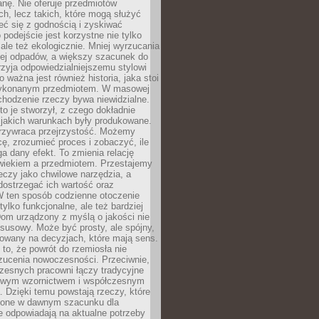
anę. Nie oferuje przedmiotów
h, lecz takich, które mogą służyć
zeć się z godnością i zyskiwać
 podejście jest korzystne nie tylko
 ale też ekologicznie. Mniej wyrzucania
ej odpadów, a większy szacunek do
rzyja odpowiedzialniejszemu stylowi
o ważna jest również historia, jaka stoi
wykonanym przedmiotem. W masowej
chodzenie rzeczy bywa niewidzialne.
to je stworzył, z czego dokładnie
 jakich warunkach były produkowane.
rzywraca przejrzystość. Możemy
ę, zrozumieć proces i zobaczyć, ile
 dany efekt. To zmienia relację
wiekiem a przedmiotem. Przestajemy
eczy jako chwilowe narzędzia, a
ostrzegać ich wartość oraz
W ten sposób codzienne otoczenie
 tylko funkcjonalne, ale też bardziej
om urządzony z myślą o jakości nie
susowy. Może być prosty, ale spójny,
dowany na decyzjach, które mają sens.
 to, że powrót do rzemiosła nie
zucenia nowoczesności. Przeciwnie,
zesnych pracowni łączy tradycyjne
nowym wzornictwem i współczesnym
. Dzięki temu powstają rzeczy, które
ione w dawnym szacunku dla
le odpowiadają na aktualne potrzeby