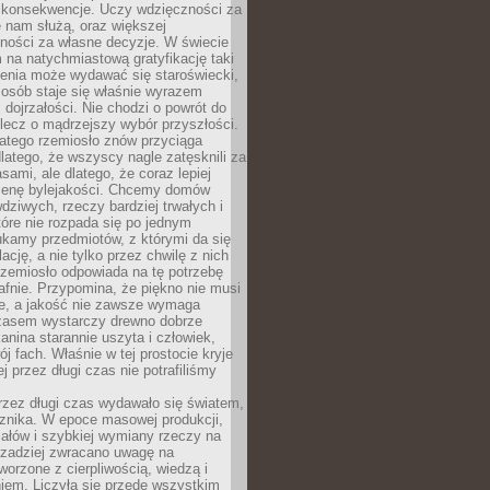
 konsekwencje. Uczy wdzięczności za
e nam służą, oraz większej
ności za własne decyzje. W świecie
na natychmiastową gratyfikację taki
enia może wydawać się staroświecki,
u osób staje się właśnie wyrazem
dojrzałości. Nie chodzi o powrót do
 lecz o mądrzejszy wybór przyszłości.
atego rzemiosło znów przyciąga
latego, że wszyscy nagle zatęsknili za
ami, ale dlatego, że coraz lepiej
enę bylejakości. Chcemy domów
wdziwych, rzeczy bardziej trwałych i
tóre nie rozpada się po jednym
ukamy przedmiotów, z którymi da się
ację, a nie tylko przez chwilę z nich
Rzemiosło odpowiada na tę potrzebę
afnie. Przypomina, że piękno nie musi
we, a jakość nie zawsze wymaga
zasem wystarczy drewno dobrze
kanina starannie uszyta i człowiek,
ój fach. Właśnie w tej prostocie kryje
rej przez długi czas nie potrafiliśmy
rzez długi czas wydawało się światem,
 znika. W epoce masowej produkcji,
iałów i szybkiej wymiany rzeczy na
rzadziej zwracano uwagę na
worzone z cierpliwością, wiedzą i
iem. Liczyła się przede wszystkim