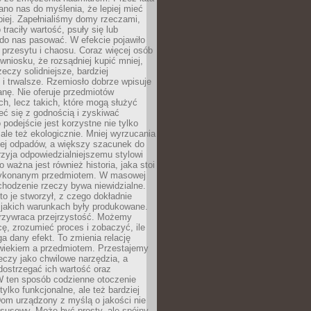
no nas do myślenia, że lepiej mieć
epiej. Zapełnialiśmy domy rzeczami,
traciły wartość, psuły się lub
do nas pasować. W efekcie pojawiło
 przesytu i chaosu. Coraz więcej osób
wniosku, że rozsądniej kupić mniej,
zeczy solidniejsze, bardziej
i trwalsze. Rzemiosło dobrze wpisuje
anę. Nie oferuje przedmiotów
h, lecz takich, które mogą służyć
zeć się z godnością i zyskiwać
 podejście jest korzystne nie tylko
 ale też ekologicznie. Mniej wyrzucania
ej odpadów, a większy szacunek do
rzyja odpowiedzialniejszemu stylowi
o ważna jest również historia, jaka stoi
wykonanym przedmiotem. W masowej
chodzenie rzeczy bywa niewidzialne.
to je stworzył, z czego dokładnie
 jakich warunkach były produkowane.
rzywraca przejrzystość. Możemy
ę, zrozumieć proces i zobaczyć, ile
 dany efekt. To zmienia relację
wiekiem a przedmiotem. Przestajemy
eczy jako chwilowe narzędzia, a
ostrzegać ich wartość oraz
W ten sposób codzienne otoczenie
 tylko funkcjonalne, ale też bardziej
om urządzony z myślą o jakości nie
susowy. Może być prosty, ale spójny,