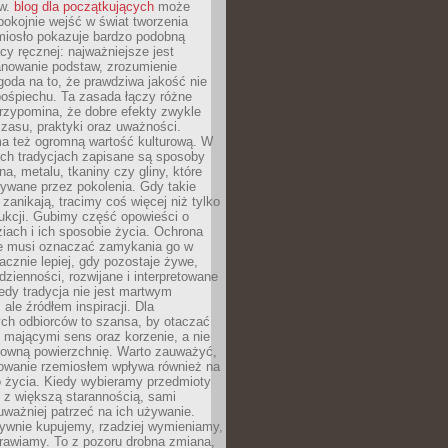
ów.
blog dla początkujących
może
pokojnie wejść w świat tworzenia
emiosło pokazuje bardzo podobną
cy ręcznej: najważniejsze jest
anowanie podstaw, zrozumienie
zgoda na to, że prawdziwa jakość nie
pośpiechu. Ta zasada łączy różne
przypomina, że dobre efekty zwykle
czasu, praktyki oraz uważności.
a też ogromną wartość kulturową. W
ych tradycjach zapisane są sposoby
na, metalu, tkaniny czy gliny, które
ywane przez pokolenia. Gdy takie
 zanikają, tracimy coś więcej niż tylko
ukcji. Gubimy część opowieści o
ziach i ich sposobie życia. Ochrona
ie musi oznaczać zamykania go w
cznie lepiej, gdy pozostaje żywe,
zienności, rozwijane i interpretowane
dy tradycja nie jest martwym
ale źródłem inspiracji. Dla
ch odbiorców to szansa, by otaczać
 mającymi sens oraz korzenie, a nie
ktowną powierzchnię. Warto zauważyć,
sowanie rzemiosłem wpływa również na
 życia. Kiedy wybieramy przedmioty
z większą starannością, sami
ważniej patrzeć na ich używanie.
sywnie kupujemy, rzadziej wymieniamy,
rawiamy. To z pozoru drobna zmiana,