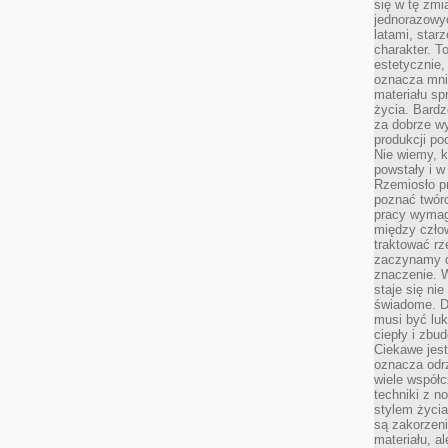
się w tę zmi
jednorazowyc
latami, star
charakter. To
estetycznie,
oznacza mni
materiału sp
życia. Bardz
za dobrze 
produkcji po
Nie wiemy, k
powstały i w
Rzemiosło p
poznać twórc
pracy wymaga
między czło
traktować rz
zaczynamy d
znaczenie. 
staje się nie
świadome. D
musi być luk
ciepły i zbu
Ciekawe jest
oznacza odr
wiele współc
techniki z 
stylem życia
są zakorzen
materiału, a