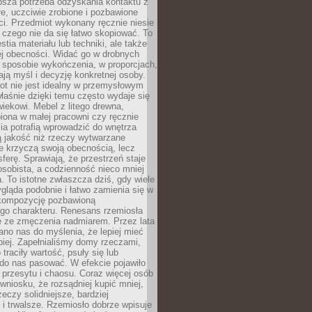
ębsza potrzeba odzyskania kontaktu z
łe, uczciwie zrobione i pozbawione
i. Przedmiot wykonany ręcznie niesie
 czego nie da się łatwo skopiować. To
stia materiału lub techniki, ale także
ej obecności. Widać go w drobnych
 sposobie wykończenia, w proporcjach,
ają myśl i decyzję konkretnej osoby.
ot nie jest idealny w przemysłowym
właśnie dzięki temu często wydaje się
wiekowi. Mebel z litego drewna,
iona w małej pracowni czy ręcznie
lia potrafią wprowadzić do wnętrza
ą jakość niż rzeczy wytwarzane
e krzyczą swoją obecnością, lecz
ferę. Sprawiają, że przestrzeń staje
 osobista, a codzienność nieco mniej
 To istotne zwłaszcza dziś, gdy wiele
ląda podobnie i łatwo zamienia się w
kompozycję pozbawioną
ego charakteru. Renesans rzemiosła
e ze zmęczenia nadmiarem. Przez lata
no nas do myślenia, że lepiej mieć
epiej. Zapełnialiśmy domy rzeczami,
traciły wartość, psuły się lub
do nas pasować. W efekcie pojawiło
 przesytu i chaosu. Coraz więcej osób
wniosku, że rozsądniej kupić mniej,
zeczy solidniejsze, bardziej
i trwalsze. Rzemiosło dobrze wpisuje