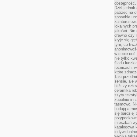
dostępność, 
Dziś jednak 
patrzeć na o
sposobie ur
zainteresowa
lokalnych p
jakości. Nie
drewno czy 
kryje się gł
tym, co trwa
anonimowośc
w sobie coś,
nie tylko kwe
śladu ludzki
różnicach, w
które zdradz
Taki przedmi
sensie, ale 
bliższy czło
ceramika rob
szyty teksty
zupełnie inn
taśmowo. Ni
budują atmos
się bardziej
przypadkowa.
mieszkań wyg
katalogową 
indywidualn
wynika takż