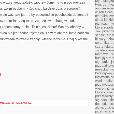
kryje się gł
go wszystkiego zależy, więc zwróćmy na to nieco większą
tym, co trwa
anonimowośc
 takim osobom, które chcą bardziej dbać o zdrowie?
w sobie coś,
cie ważnym jest to by odpowiednio podchodzić do kontroli
nie tylko kwe
śladu ludzki
szczere fakty są takie, że jeżeli w rachubę wchodzi
różnicach, w
to zapominamy o niej. To nie jest dobre! Weźmy choćby w
które zdradz
Taki przedmi
yba nie jest żadna tajemnica, że w miarę regularne badania
sensie, ale 
bliższy czło
dpowiednim czasie zacząć własne leczenie. Dbaj o własne
ceramika rob
szyty teksty
zupełnie inn
taśmowo. Ni
budują atmos
się bardziej
przypadkowa.
mieszkań wyg
katalogową 
l
indywidualn
wynika takż
przyzwyczaja
więcej niż l
które szybko 
przestawały 
się poczucie
MUJĄCYCH I NAJEMCÓW
dochodzi do 
ale wybrać r
przemyślane 