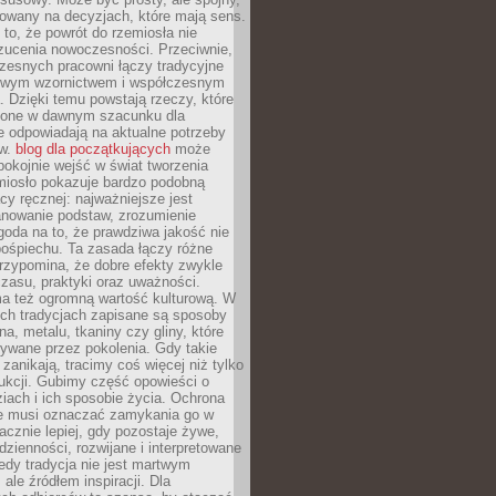
dowany na decyzjach, które mają sens.
 to, że powrót do rzemiosła nie
zucenia nowoczesności. Przeciwnie,
zesnych pracowni łączy tradycyjne
nowym wzornictwem i współczesnym
. Dzięki temu powstają rzeczy, które
ione w dawnym szacunku dla
le odpowiadają na aktualne potrzeby
ów.
blog dla początkujących
może
pokojnie wejść w świat tworzenia
emiosło pokazuje bardzo podobną
cy ręcznej: najważniejsze jest
anowanie podstaw, zrozumienie
zgoda na to, że prawdziwa jakość nie
pośpiechu. Ta zasada łączy różne
przypomina, że dobre efekty zwykle
czasu, praktyki oraz uważności.
a też ogromną wartość kulturową. W
ych tradycjach zapisane są sposoby
na, metalu, tkaniny czy gliny, które
ywane przez pokolenia. Gdy takie
 zanikają, tracimy coś więcej niż tylko
ukcji. Gubimy część opowieści o
ziach i ich sposobie życia. Ochrona
ie musi oznaczać zamykania go w
cznie lepiej, gdy pozostaje żywe,
zienności, rozwijane i interpretowane
dy tradycja nie jest martwym
ale źródłem inspiracji. Dla