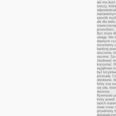
ale ma duże
rzeczy, któr
odpowiedzial
nastawionym 
sposób myśl
ale dla wiel
nowoczesnej 
przeszłości,
Być może dl
uwagę. Nie d
dawnymi czas
rozumiemy c
bardziej pra
otoczenia, k
sezonie. Sz
zbudować rel
korzystać. 
wyjątkowo tr
być krzykli
przesady. C
obrobione, t
który zna sw
się siła, któ
dostrzec.
Rzemiosło p
który powoli
tanich mater
nowe coraz 
przedmioty t
doświadczen