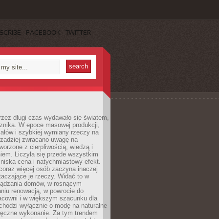
SCRIBE
FACEBOOK
TWITTER
rzez długi czas wydawało się światem,
 znika. W epoce masowej produkcji,
iałów i szybkiej wymiany rzeczy na
rzadziej zwracano uwagę na
worzone z cierpliwością, wiedzą i
iem. Liczyła się przede wszystkim
niska cena i natychmiastowy efekt.
coraz więcej osób zaczyna inaczej
taczające je rzeczy. Widać to w
ządzania domów, w rosnącym
niu renowacją, w powrocie do
racowni i w większym szacunku dla
 chodzi wyłącznie o modę na naturalne
ręczne wykonanie. Za tym trendem