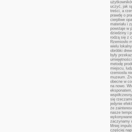
użytkownik
uczyć, jak s
treści, a rz
prawdę o pra
cierpliwe op
materiału i 
powstaje w 
dziedziny i 
rodzą się z 
Rzemiosło m
wielu lokaln
obróbki drew
były przekaz
umiejętności
metodę prod
miejscu, lud
rzemiosła n
muzeum. Zna
obecne w cod
na nowo. Wte
eksponatem, 
współczesny
się rzeczami
jedynie efe
że zaintere
nasze tempo
wykonywane 
zaczynamy u
Mniej impul
częściej nap