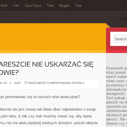
 atak
Iran
Tagi
Tagi
Spis Treści
Węgiel
SUB
ARESZCIE NIE USKARŻAĆ SIĘ
Rzemiosło p
OWIE?
który powoli
tanich mater
nowe coraz 
CO
LIP - 2 - 2025
MOŻLIWOŚĆ KOMENTOWANIA
ZOSTAŁA
przedmioty t
ROBIĆ,
ABY
doświadczen
NARESZCIE
dostępność, 
NIE
czas prezentować się ze wszech miar atrakcyjnie?
Dziś jednak 
USKARŻAĆ
SIĘ
patrzeć na o
NA
sposobie ur
WŁASNE
obecnie nie jest znowu tak łatwo dbać odpowiednio o swoje
zainteresowa
ZDROWIE?
lokalnych p
est taka, iż tak czy siak musimy starać się, aby lepiej
jakości. Nie
u nie ma wielu bardziej istotnych dziedzin, aniżeli właśnie
drewno czy 