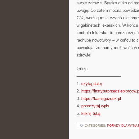
swoje zdrowie. Bardzo dużo od te
uwagę. Co zatem można powiedzieć
Cóż, według mnie czymś niesamowi
w gabinetach lekarskich. W końcu 
kontrola lekarska, to bardzo częs
rachubę nowotwory – w końcu to ch
powodują, że mamy możliwość w o
zdrowie!
źródło:
———————————
1.
czytaj dalej
2.
https://instytutprzedsiebiorcow.p
3.
https://kamilguzdek.pl
4.
przeczytaj wpis
5.
kliknij tutaj
CATEGORIES:
PORADY DLA WYNAJ