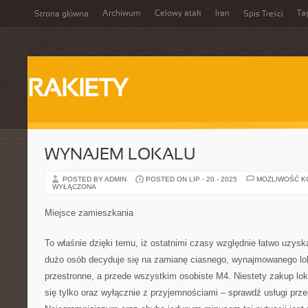
Archiwum
Celowy atak
Iran
Ta
Strona główna
Spis Treści
RAKIETY
WYNAJEM LOKALU
POSTED BY ADMIN
POSTED ON LIP - 20 - 2025
MOŻLIWOŚĆ 
WYŁĄCZONA
Miejsce zamieszkania
To właśnie dzięki temu, iż ostatnimi czasy względnie łatwo uzys
dużo osób decyduje się na zamianę ciasnego, wynajmowanego loka
przestronne, a przede wszystkim osobiste M4. Niestety zakup lok
się tylko oraz wyłącznie z przyjemnościami – sprawdź usługi pr