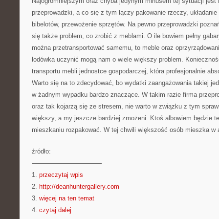
Najogromniejszym oraz chyba jedynym minusem tej sytuacji jest
przeprowadzki, a co się z tym łączy pakowanie rzeczy, układanie
bibelotów, przewożenie sprzętów. Na pewno przeprowadzki poznań
się także problem, co zrobić z meblami. O ile bowiem pełny gaba
można przetransportować samemu, to meble oraz oprzyrządowania
lodówka uczynić mogą nam o wiele większy problem. Koniecznoś
transportu mebli jednostce gospodarczej, która profesjonalnie abs
Warto się na to zdecydować, bo wydatki zaangażowania takiej jed
w żadnym wypadku bardzo znaczące. W takim razie firma przepr
oraz tak kojarzą się ze stresem, nie warto w związku z tym spraw
większy, a my jeszcze bardziej zmożeni. Ktoś albowiem będzie 
mieszkaniu rozpakować. W tej chwili większość osób mieszka w
źródło:
———————————
1.
przeczytaj wpis
2.
http://deanhuntergallery.com
3.
więcej na ten temat
4.
czytaj dalej