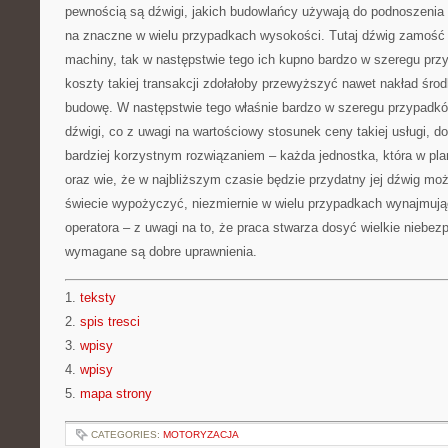
pewnością są dźwigi, jakich budowlańcy używają do podnoszenia 
na znaczne w wielu przypadkach wysokości. Tutaj dźwig zamość t
machiny, tak w następstwie tego ich kupno bardzo w szeregu prz
koszty takiej transakcji zdołałoby przewyższyć nawet nakład śro
budowę. W następstwie tego właśnie bardzo w szeregu przypadkó
dźwigi, co z uwagi na wartościowy stosunek ceny takiej usługi, do
bardziej korzystnym rozwiązaniem – każda jednostka, która w pl
oraz wie, że w najbliższym czasie będzie przydatny jej dźwig mo
świecie wypożyczyć, niezmiernie w wielu przypadkach wynajmują
operatora – z uwagi na to, że praca stwarza dosyć wielkie niebez
wymagane są dobre uprawnienia.
1.
teksty
2.
spis tresci
3.
wpisy
4.
wpisy
5.
mapa strony
CATEGORIES:
MOTORYZACJA