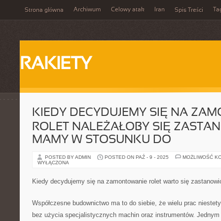
Archiwum
Celowy atak
Iran
Ta
Strona główna
Spis Treści
RAKIETY
KIEDY DECYDUJEMY SIĘ NA ZA
ROLET NALEŻAŁOBY SIĘ ZASTA
MAMY W STOSUNKU DO
POSTED BY ADMIN
POSTED ON PAŹ - 9 - 2025
MOŻLIWOŚĆ K
WYŁĄCZONA
Kiedy decydujemy się na zamontowanie rolet warto się zastanow
Współczesne budownictwo ma to do siebie, że wielu prac niestet
bez użycia specjalistycznych machin oraz instrumentów. Jednym 