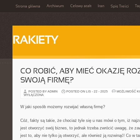
Archiwum
Celowy atak
Iran
Ta
Strona główna
Spis Treści
RAKIETY
CO ROBIĆ, ABY MIEĆ OKAZJĘ R
SWOJĄ FIRMĘ?
POSTED BY ADMIN
POSTED ON LIS - 22 - 2025
MOŻLIWOŚĆ 
WYŁĄCZONA
W jaki sposób możemy rozwijać własną firmę?
Cóż, fakty są takie, że chociaż tyle się u nas mówi o tym, iż naj
jest otworzyć swój biznes, to jednak trzeba zwrócić uwagę, że
jest to, aby nie tylko ją otworzyć, ale również ją rozwinąć! Co w t