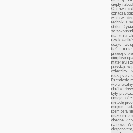
ciepły i zbu
Ciekawe jest
oznacza odr
wiele współc
techniki z 
stylem życia
są zakorzen
materiału, a
użytkownik
uczyć, jak s
treści, a rz
prawdę o pra
cierpliwe op
materiału i 
powstaje w 
dziedziny i 
rodzą się z 
Rzemiosło m
wielu lokaln
obróbki drew
były przekaz
umiejętności
metodę prod
miejscu, lud
rzemiosła n
muzeum. Zna
obecne w cod
na nowo. Wte
eksponatem, 