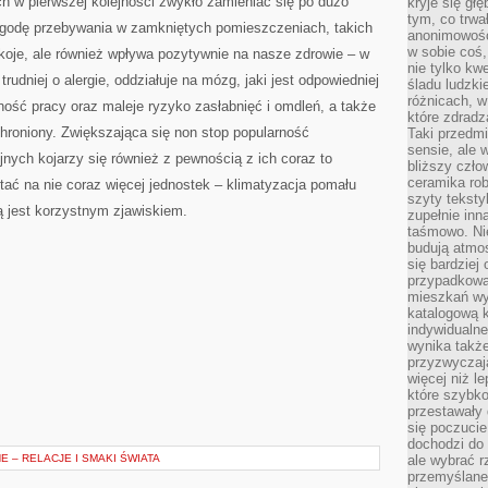
h w pierwszej kolejności zwykło zamieniać się po dużo
kryje się gł
tym, co trwa
ygodę przebywania w zamkniętych pomieszczeniach, takich
anonimowośc
w sobie coś,
pokoje, ale również wpływa pozytywnie na nasze zdrowie – w
nie tylko kwe
udniej o alergie, oddziałuje na mózg, jaki jest odpowiedniej
śladu ludzki
różnicach, w
zność pracy oraz maleje ryzyko zasłabnięć i omdleń, a także
które zdradz
hroniony. Zwiększająca się non stop popularność
Taki przedmi
sensie, ale 
nych kojarzy się również z pewnością z ich coraz to
bliższy czło
ceramika rob
tać na nie coraz więcej jednostek – klimatyzacja pomału
szyty teksty
ą jest korzystnym zjawiskiem.
zupełnie inn
taśmowo. Ni
budują atmos
się bardziej
przypadkowa.
mieszkań wyg
katalogową 
indywidualn
wynika takż
przyzwyczaja
więcej niż l
które szybko 
przestawały 
się poczucie
dochodzi do 
 – RELACJE I SMAKI ŚWIATA
ale wybrać r
przemyślane 