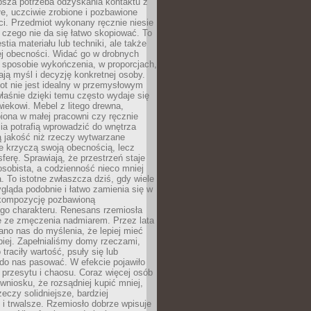
ębsza potrzeba odzyskania kontaktu z
łe, uczciwie zrobione i pozbawione
i. Przedmiot wykonany ręcznie niesie
 czego nie da się łatwo skopiować. To
stia materiału lub techniki, ale także
ej obecności. Widać go w drobnych
 sposobie wykończenia, w proporcjach,
ają myśl i decyzję konkretnej osoby.
ot nie jest idealny w przemysłowym
właśnie dzięki temu często wydaje się
wiekowi. Mebel z litego drewna,
iona w małej pracowni czy ręcznie
lia potrafią wprowadzić do wnętrza
ą jakość niż rzeczy wytwarzane
e krzyczą swoją obecnością, lecz
ferę. Sprawiają, że przestrzeń staje
 osobista, a codzienność nieco mniej
 To istotne zwłaszcza dziś, gdy wiele
ląda podobnie i łatwo zamienia się w
kompozycję pozbawioną
ego charakteru. Renesans rzemiosła
e ze zmęczenia nadmiarem. Przez lata
no nas do myślenia, że lepiej mieć
epiej. Zapełnialiśmy domy rzeczami,
traciły wartość, psuły się lub
do nas pasować. W efekcie pojawiło
 przesytu i chaosu. Coraz więcej osób
wniosku, że rozsądniej kupić mniej,
zeczy solidniejsze, bardziej
i trwalsze. Rzemiosło dobrze wpisuje