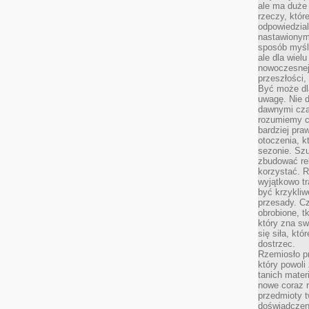
ale ma duże
rzeczy, któr
odpowiedzial
nastawionym 
sposób myśl
ale dla wiel
nowoczesnej 
przeszłości,
Być może dl
uwagę. Nie d
dawnymi czas
rozumiemy c
bardziej pra
otoczenia, k
sezonie. Sz
zbudować rel
korzystać. 
wyjątkowo tr
być krzykli
przesady. C
obrobione, t
który zna sw
się siła, któ
dostrzec.
Rzemiosło p
który powoli
tanich mater
nowe coraz 
przedmioty t
doświadczen