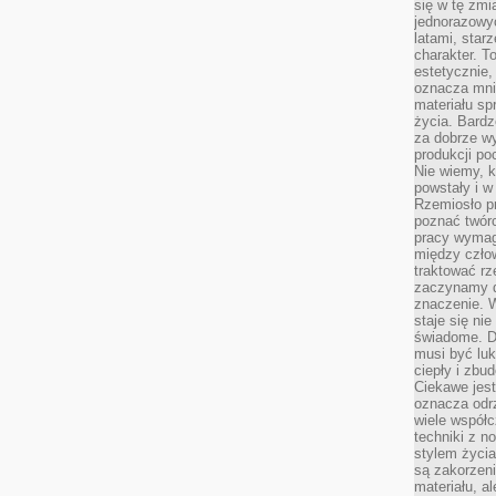
się w tę zmi
jednorazowyc
latami, star
charakter. To
estetycznie,
oznacza mni
materiału sp
życia. Bardz
za dobrze 
produkcji po
Nie wiemy, k
powstały i w
Rzemiosło p
poznać twórc
pracy wymaga
między czło
traktować rz
zaczynamy d
znaczenie. 
staje się nie
świadome. D
musi być luk
ciepły i zbu
Ciekawe jest
oznacza odr
wiele współc
techniki z 
stylem życia
są zakorzen
materiału, a