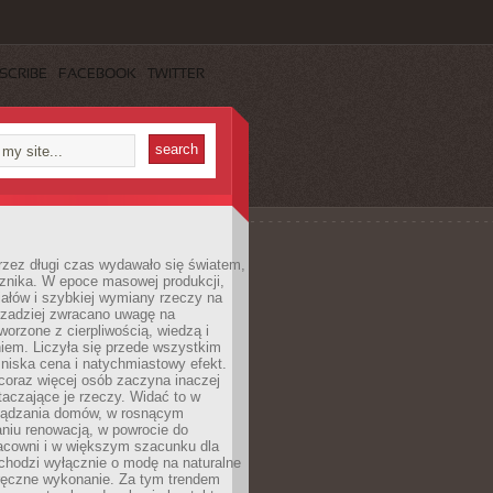
SCRIBE
FACEBOOK
TWITTER
rzez długi czas wydawało się światem,
 znika. W epoce masowej produkcji,
iałów i szybkiej wymiany rzeczy na
rzadziej zwracano uwagę na
worzone z cierpliwością, wiedzą i
iem. Liczyła się przede wszystkim
niska cena i natychmiastowy efekt.
coraz więcej osób zaczyna inaczej
taczające je rzeczy. Widać to w
ządzania domów, w rosnącym
niu renowacją, w powrocie do
racowni i w większym szacunku dla
 chodzi wyłącznie o modę na naturalne
ręczne wykonanie. Za tym trendem