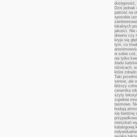
dostępność, 
Dziś jednak 
patrzeć na o
sposobie ur
zainteresowa
lokalnych p
jakości. Nie
drewno czy 
kryje się gł
tym, co trwa
anonimowośc
w sobie coś,
nie tylko kwe
śladu ludzki
różnicach, w
które zdradz
Taki przedmi
sensie, ale 
bliższy czło
ceramika rob
szyty teksty
zupełnie inn
taśmowo. Ni
budują atmos
się bardziej
przypadkowa.
mieszkań wyg
katalogową 
indywidualn
wynika takż