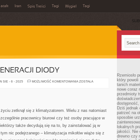
 atak
Iran
Tagi
Tagi
Spis Treści
Węgiel
SUB
ENERACJI DIODY
Rzemiosło p
który powoli
INNOWACYJNEJ
SIE - 6 - 2025
MOŻLIWOŚĆ KOMENTOWANIA
ZOSTAŁA
tanich mater
GENERACJI
DIODY
nowe coraz 
przedmioty t
doświadczen
dostępność, 
Dziś jednak 
yciu zetknął się z klimatyzatorem. Wielu z nas natomiast
patrzeć na o
sposobie ur
zczególnie pracownicy biurowi czy też osoby pracujące w
zainteresowa
ektórzy także decydują się na to, by zainstalować ją w
lokalnych p
jakości. Nie
tym nic podejrzanego – klimatyzacja mikołów wiąże się z
drewno czy 