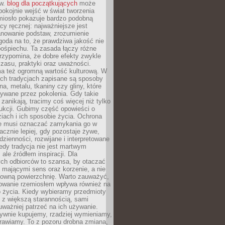
ów.
blog dla początkujących
może
pokojnie wejść w świat tworzenia
emiosło pokazuje bardzo podobną
cy ręcznej: najważniejsze jest
anowanie podstaw, zrozumienie
zgoda na to, że prawdziwa jakość nie
pośpiechu. Ta zasada łączy różne
przypomina, że dobre efekty zwykle
czasu, praktyki oraz uważności.
a też ogromną wartość kulturową. W
ych tradycjach zapisane są sposoby
na, metalu, tkaniny czy gliny, które
ywane przez pokolenia. Gdy takie
 zanikają, tracimy coś więcej niż tylko
ukcji. Gubimy część opowieści o
ziach i ich sposobie życia. Ochrona
ie musi oznaczać zamykania go w
cznie lepiej, gdy pozostaje żywe,
zienności, rozwijane i interpretowane
dy tradycja nie jest martwym
ale źródłem inspiracji. Dla
ch odbiorców to szansa, by otaczać
 mającymi sens oraz korzenie, a nie
ktowną powierzchnię. Warto zauważyć,
sowanie rzemiosłem wpływa również na
 życia. Kiedy wybieramy przedmioty
z większą starannością, sami
ważniej patrzeć na ich używanie.
sywnie kupujemy, rzadziej wymieniamy,
rawiamy. To z pozoru drobna zmiana,