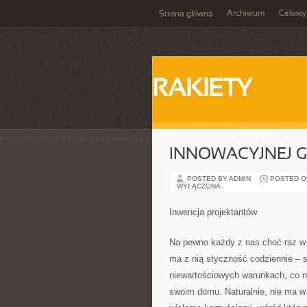
Archiwum
Celowy
Strona główna
RAKIETY
INNOWACYJNEJ G
POSTED BY ADMIN
POSTED ON 
WYŁĄCZONA
Inwencja projektantów
Na pewno każdy z nas choć raz w ż
ma z nią styczność codziennie – s
niewartościowych warunkach, co ni
swoim domu. Naturalnie, nie ma w 