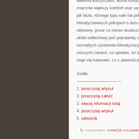
wieloma korzyściami, wśród któryc
znacznie większy komfort oraz w
jak biura, różnego typu sale lub 
klimatyzowanych pokojach o dużo tr
utleniony, przez co rośnie skutec
układ oddechowy jest poprawniej c
rozmaitych systemów klimatyzacyj
niższymi cenami, co sprawia, że s
staje się kanonem, co z pewności
źródło:
———————————
1.
przeczytaj artykuł
2.
przeczytaj całość
3.
więcej informacji tutaj
4.
przeczytaj artykuł
5.
odnośnik
CATEGORIES:
PODRÓŻE KULINARNE