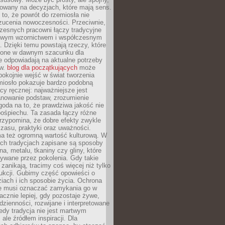
dowany na decyzjach, które mają sens.
 to, że powrót do rzemiosła nie
zucenia nowoczesności. Przeciwnie,
zesnych pracowni łączy tradycyjne
nowym wzornictwem i współczesnym
. Dzięki temu powstają rzeczy, które
ione w dawnym szacunku dla
le odpowiadają na aktualne potrzeby
ów.
blog dla początkujących
może
pokojnie wejść w świat tworzenia
emiosło pokazuje bardzo podobną
cy ręcznej: najważniejsze jest
anowanie podstaw, zrozumienie
zgoda na to, że prawdziwa jakość nie
pośpiechu. Ta zasada łączy różne
przypomina, że dobre efekty zwykle
czasu, praktyki oraz uważności.
a też ogromną wartość kulturową. W
ych tradycjach zapisane są sposoby
na, metalu, tkaniny czy gliny, które
ywane przez pokolenia. Gdy takie
 zanikają, tracimy coś więcej niż tylko
ukcji. Gubimy część opowieści o
ziach i ich sposobie życia. Ochrona
ie musi oznaczać zamykania go w
cznie lepiej, gdy pozostaje żywe,
zienności, rozwijane i interpretowane
dy tradycja nie jest martwym
ale źródłem inspiracji. Dla