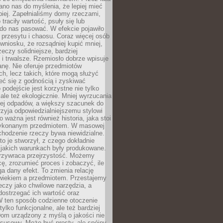
no nas do myślenia, że lepiej mieć
epiej. Zapełnialiśmy domy rzeczami,
traciły wartość, psuły się lub
do nas pasować. W efekcie pojawiło
 przesytu i chaosu. Coraz więcej osób
wniosku, że rozsądniej kupić mniej,
zeczy solidniejsze, bardziej
i trwalsze. Rzemiosło dobrze wpisuje
anę. Nie oferuje przedmiotów
h, lecz takich, które mogą służyć
zeć się z godnością i zyskiwać
 podejście jest korzystne nie tylko
 ale też ekologicznie. Mniej wyrzucania
ej odpadów, a większy szacunek do
rzyja odpowiedzialniejszemu stylowi
o ważna jest również historia, jaka stoi
wykonanym przedmiotem. W masowej
chodzenie rzeczy bywa niewidzialne.
to je stworzył, z czego dokładnie
 jakich warunkach były produkowane.
rzywraca przejrzystość. Możemy
ę, zrozumieć proces i zobaczyć, ile
 dany efekt. To zmienia relację
wiekiem a przedmiotem. Przestajemy
eczy jako chwilowe narzędzia, a
ostrzegać ich wartość oraz
W ten sposób codzienne otoczenie
 tylko funkcjonalne, ale też bardziej
om urządzony z myślą o jakości nie
susowy. Może być prosty, ale spójny,