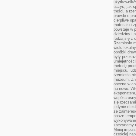
użytkownik
uczyć, jak s
treści, a rz
prawdę o pra
cierpliwe op
materiału i 
powstaje w 
dziedziny i 
rodzą się z 
Rzemiosło m
wielu lokaln
obróbki drew
były przekaz
umiejętności
metodę prod
miejscu, lud
rzemiosła n
muzeum. Zna
obecne w cod
na nowo. Wte
eksponatem, 
współczesny
się rzeczami
jedynie efe
że zaintere
nasze tempo
wykonywane 
zaczynamy u
Mniej impul
częściej nap