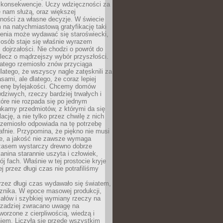
 konsekwencje. Uczy wdzięczności za
e nam służą, oraz większej
ności za własne decyzje. W świecie
na natychmiastową gratyfikację taki
enia może wydawać się staroświecki,
u osób staje się właśnie wyrazem
dojrzałości. Nie chodzi o powrót do
 lecz o mądrzejszy wybór przyszłości.
atego rzemiosło znów przyciąga
latego, że wszyscy nagle zatęsknili za
ami, ale dlatego, że coraz lepiej
enę bylejakości. Chcemy domów
wdziwych, rzeczy bardziej trwałych i
tóre nie rozpada się po jednym
ukamy przedmiotów, z którymi da się
ację, a nie tylko przez chwilę z nich
Rzemiosło odpowiada na tę potrzebę
afnie. Przypomina, że piękno nie musi
we, a jakość nie zawsze wymaga
zasem wystarczy drewno dobrze
kanina starannie uszyta i człowiek,
ój fach. Właśnie w tej prostocie kryje
rej przez długi czas nie potrafiliśmy
rzez długi czas wydawało się światem,
 znika. W epoce masowej produkcji,
iałów i szybkiej wymiany rzeczy na
rzadziej zwracano uwagę na
worzone z cierpliwością, wiedzą i
iem. Liczyła się przede wszystkim