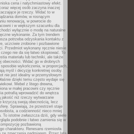
niska cena i natychmiastowy efekt.
coraz więcej osób zaczyna inaczej
taczające je rzeczy. Widać to w
ządzania domów, w rosnącym
niu renowacją, w powrocie do
racowni i w większym szacunku dla
 chodzi wyłącznie o modę na naturalne
ręczne wykonanie. Za tym trendem
ębsza potrzeba odzyskania kontaktu z
łe, uczciwie zrobione i pozbawione
i. Przedmiot wykonany ręcznie niesie
 czego nie da się łatwo skopiować. To
stia materiału lub techniki, ale także
ej obecności. Widać go w drobnych
 sposobie wykończenia, w proporcjach,
ają myśl i decyzję konkretnej osoby.
ot nie jest idealny w przemysłowym
właśnie dzięki temu często wydaje się
wiekowi. Mebel z litego drewna,
iona w małej pracowni czy ręcznie
lia potrafią wprowadzić do wnętrza
ą jakość niż rzeczy wytwarzane
e krzyczą swoją obecnością, lecz
ferę. Sprawiają, że przestrzeń staje
 osobista, a codzienność nieco mniej
 To istotne zwłaszcza dziś, gdy wiele
ląda podobnie i łatwo zamienia się w
kompozycję pozbawioną
ego charakteru. Renesans rzemiosła
e ze zmęczenia nadmiarem. Przez lata