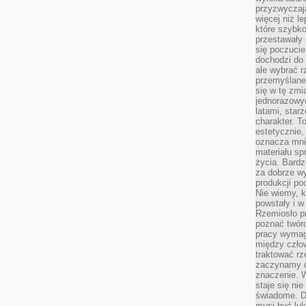
przyzwyczaja
więcej niż l
które szybko 
przestawały 
się poczucie
dochodzi do 
ale wybrać r
przemyślane 
się w tę zmi
jednorazowyc
latami, star
charakter. To
estetycznie,
oznacza mni
materiału sp
życia. Bardz
za dobrze 
produkcji po
Nie wiemy, k
powstały i w
Rzemiosło p
poznać twórc
pracy wymaga
między czło
traktować rz
zaczynamy d
znaczenie. 
staje się nie
świadome. D
musi być luk