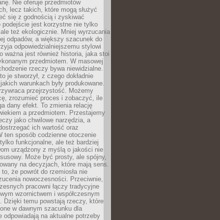
anę. Nie oferuje przedmiotów
h, lecz takich, które mogą służyć
zeć się z godnością i zyskiwać
 podejście jest korzystne nie tylko
 ale też ekologicznie. Mniej wyrzucania
ej odpadów, a większy szacunek do
rzyja odpowiedzialniejszemu stylowi
o ważna jest również historia, jaka stoi
wykonanym przedmiotem. W masowej
chodzenie rzeczy bywa niewidzialne.
to je stworzył, z czego dokładnie
 jakich warunkach były produkowane.
rzywraca przejrzystość. Możemy
ę, zrozumieć proces i zobaczyć, ile
 dany efekt. To zmienia relację
wiekiem a przedmiotem. Przestajemy
eczy jako chwilowe narzędzia, a
ostrzegać ich wartość oraz
W ten sposób codzienne otoczenie
 tylko funkcjonalne, ale też bardziej
om urządzony z myślą o jakości nie
susowy. Może być prosty, ale spójny,
dowany na decyzjach, które mają sens.
 to, że powrót do rzemiosła nie
zucenia nowoczesności. Przeciwnie,
zesnych pracowni łączy tradycyjne
nowym wzornictwem i współczesnym
. Dzięki temu powstają rzeczy, które
ione w dawnym szacunku dla
le odpowiadają na aktualne potrzeby