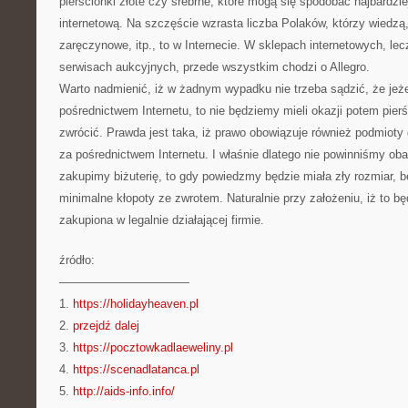
pierścionki złote czy srebrne, które mogą się spodobać najbardzie
internetową. Na szczęście wzrasta liczba Polaków, którzy wiedzą,
zaręczynowe, itp., to w Internecie. W sklepach internetowych, lec
serwisach aukcyjnych, przede wszystkim chodzi o Allegro.
Warto nadmienić, iż w żadnym wypadku nie trzeba sądzić, że jeże
pośrednictwem Internetu, to nie będziemy mieli okazji potem pier
zwrócić. Prawda jest taka, iż prawo obowiązuje również podmioty
za pośrednictwem Internetu. I właśnie dlatego nie powinniśmy obaw
zakupimy biżuterię, to gdy powiedzmy będzie miała zły rozmiar, 
minimalne kłopoty ze zwrotem. Naturalnie przy założeniu, iż to będ
zakupiona w legalnie działającej firmie.
źródło:
———————————
1.
https://holidayheaven.pl
2.
przejdź dalej
3.
https://pocztowkadlaeweliny.pl
4.
https://scenadlatanca.pl
5.
http://aids-info.info/