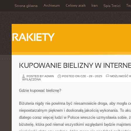
Archiwum
Celowy atak
Iran
Ta
Strona główna
Spis Treści
RAKIETY
KUPOWANIE BIELIZNY W INTERNE
POSTED BY ADMIN
POSTED ON CZE - 28 - 2025
MOŻLIWOŚĆ 
WYŁĄCZONA
Gdzie kupować bieliznę?
Biżuteria nigdy nie powinna być niesamowicie droga, aby mogła 
niepowtarzalnym pięknem i doskonałą jakością wykonania. To aku
dlatego coraz więcej ludzi w Polsce wreszcie uzmysławia sobie, 
biżuterię, która pod niemal wszystkimi względami będzie majster