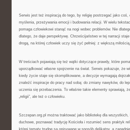
Serwis jest też inspiracją do tego, by religię postrzegać jako co
myślenia, przeżywania emocji i budowania relacji. W wielu tekst
pomaga człowiekowi stanąć na nogi wobec problemów. Nie dlatego
dlatego, że daje perspektywę. Chrześcijaństwo w tej narracji staje
drogą, na której człowiek uczy się żyć pełniej: z większą miłości
W treściach pojawiają się też wątki dotyczące prawdy, które poma
uporządkować własne spojrzenie na świat. Serwis pokazuje, że w
kiedy życie staje się skomplikowane, a decyzje wymagają dojrzał
znaleźć inspiracje do pracy nad sobą: do zmiany nawyków, do lep
uczenia się przebaczenia. To właśnie takie elementy sprawiają, że 
„religii”, ale też o człowieku.
Szczepan.org.pl można traktować jako bibliotekę dla wszystkich, 
duchowe, poznawać tradycję Kościoła i rozumieć sens praktyk reli
której tematy trudne są opisywane w sposób delikatny, a zagadn