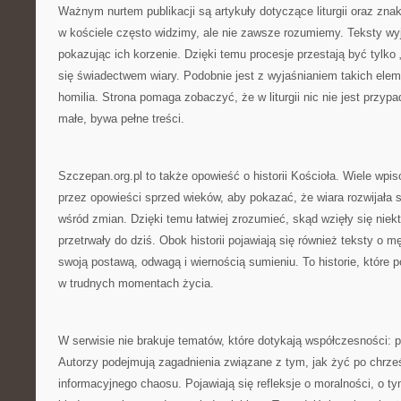
Ważnym nurtem publikacji są artykuły dotyczące liturgii oraz znak
w kościele często widzimy, ale nie zawsze rozumiemy. Teksty wyj
pokazując ich korzenie. Dzięki temu procesje przestają być tylko
się świadectwem wiary. Podobnie jest z wyjaśnianiem takich ele
homilia. Strona pomaga zobaczyć, że w liturgii nic nie jest przypa
małe, bywa pełne treści.
Szczepan.org.pl to także opowieść o historii Kościoła. Wiele wpi
przez opowieści sprzed wieków, aby pokazać, że wiara rozwijała 
wśród zmian. Dzięki temu łatwiej zrozumieć, skąd wzięły się niekt
przetrwały do dziś. Obok historii pojawiają się również teksty o m
swoją postawą, odwagą i wiernością sumieniu. To historie, które p
w trudnych momentach życia.
W serwisie nie brakuje tematów, które dotykają współczesności: 
Autorzy podejmują zagadnienia związane z tym, jak żyć po chrze
informacyjnego chaosu. Pojawiają się refleksje o moralności, o t