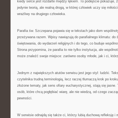
kiedy serce jest rozdarte między lękiem. To podejście pokazuje, ż
jedynie teorią, ale realną drogą, w której człowiek uczy się miłości
wrażliwy na drugiego człowieka.
Parafia św. Szczepana pojawia się w tekstach jako dom wspólnoty,
przeżywana razem. Wpisy nawiązują do parafialnego klimatu: do 
świętowania, do wydarzeń religijnych i do tego, co buduje wspóln
Strona przypomina, że parafia to nie tylko instytucja, ale wspólno
może znaleźć swoje miejsce: zarówno osoby młode, jak i ci, którz
Jednym z największych atutów serwisu jest jego styl: ludzki. Teks
czytelnika trudną terminologią, lecz raczej tłumaczą krok po krok
złożone tematy, jak sens ofiary eucharystycznej, stają się jasne.
osób, które chcą pogłębiać wiarę, ale nie wiedzą, od czego zacząć
pewności.
W serwisie odnajdą się także ci, którzy lubią duchową refleksję i