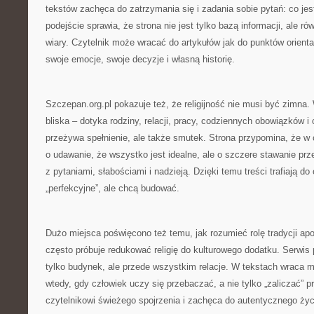
tekstów zachęca do zatrzymania się i zadania sobie pytań: co jes
podejście sprawia, że strona nie jest tylko bazą informacji, ale 
wiary. Czytelnik może wracać do artykułów jak do punktów orienta
swoje emocje, swoje decyzje i własną historię.
Szczepan.org.pl pokazuje też, że religijność nie musi być zimna. W
bliska – dotyka rodziny, relacji, pracy, codziennych obowiązków i 
przeżywa spełnienie, ale także smutek. Strona przypomina, że w 
o udawanie, że wszystko jest idealne, ale o szczere stawanie prz
z pytaniami, słabościami i nadzieją. Dzięki temu treści trafiają do 
„perfekcyjne”, ale chcą budować.
Dużo miejsca poświęcono też temu, jak rozumieć rolę tradycji apos
często próbuje redukować religię do kulturowego dodatku. Serwis 
tylko budynek, ale przede wszystkim relacje. W tekstach wraca m
wtedy, gdy człowiek uczy się przebaczać, a nie tylko „zaliczać” pr
czytelnikowi świeżego spojrzenia i zachęca do autentycznego ży