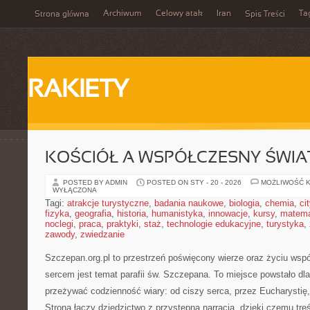
Archiwum
Celowy atak
Iran
Ta
Strona główna
Spis Treści
RAKIETY
KOŚCIÓŁ A WSPÓŁCZESNY ŚWIA
POSTED BY ADMIN
POSTED ON STY - 20 - 2026
MOŻLIWOŚĆ 
WYŁĄCZONA
Tagi:
atrakcje turystyczne
,
badania naukowe
,
biologia
,
chemia
,
ci
fizyka
,
geografia
,
historia
,
humanistyka
,
innowacje
,
kursy
,
matem
noclegi
,
praca
,
praktyki
,
staż
,
technologie edukacyjne
,
turystyka
,
zawody
,
zwiedzanie
Szczepan.org.pl to przestrzeń poświęcony wierze oraz życiu wspól
sercem jest temat parafii św. Szczepana. To miejsce powstało dl
przeżywać codzienność wiary: od ciszy serca, przez Eucharystię
Strona łączy dziedzictwo z przystępną narracją, dzięki czemu treś