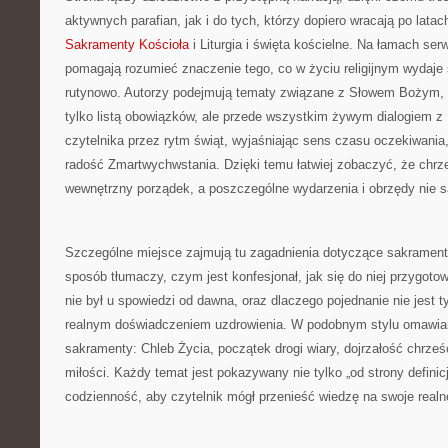
aktywnych parafian, jak i do tych, którzy dopiero wracają po lata
Sakramenty Kościoła
i Liturgia i święta kościelne. Na łamach serw
pomagają rozumieć znaczenie tego, co w życiu religijnym wydaj
rutynowo. Autorzy podejmują tematy związane z Słowem Bożym, p
tylko listą obowiązków, ale przede wszystkim żywym dialogiem 
czytelnika przez rytm świąt, wyjaśniając sens czasu oczekiwania,
radość Zmartwychwstania. Dzięki temu łatwiej zobaczyć, że chrz
wewnętrzny porządek, a poszczególne wydarzenia i obrzędy nie 
Szczególne miejsce zajmują tu zagadnienia dotyczące sakrament
sposób tłumaczy, czym jest konfesjonał, jak się do niej przygotow
nie był u spowiedzi od dawna, oraz dlaczego pojednanie nie jest t
realnym doświadczeniem uzdrowienia. W podobnym stylu omawian
sakramenty: Chleb Życia, początek drogi wiary, dojrzałość chrześ
miłości. Każdy temat jest pokazywany nie tylko „od strony definicj
codzienność, aby czytelnik mógł przenieść wiedzę na swoje realn