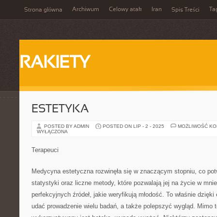
Archiwum
Celowy atak
Iran
Ta
Strona główna
Spis Treści
RAKIETY
ESTETYKA
POSTED BY ADMIN
POSTED ON LIP - 2 - 2025
MOŻLIWOŚĆ K
WYŁĄCZONA
Terapeuci
Medycyna estetyczna rozwinęła się w znaczącym stopniu, co pot
statystyki oraz liczne metody, które pozwalają jej na życie w mni
perfekcyjnych źródeł, jakie weryfikują młodość. To właśnie dzięk
udać prowadzenie wielu badań, a także polepszyć wygląd. Mimo t