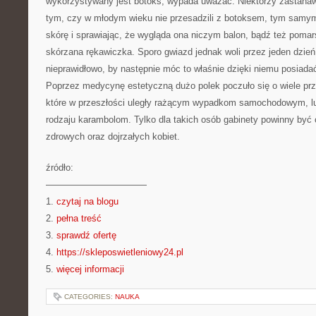
wykorzystywany jest botoks, wypada uważać. Niektórzy zastanawi
tym, czy w młodym wieku nie przesadzili z botoksem, tym samym
skórę i sprawiając, że wygląda ona niczym balon, bądź też poma
skórzana rękawiczka. Sporo gwiazd jednak woli przez jeden dzie
nieprawidłowo, by następnie móc to właśnie dzięki niemu posiada
Poprzez medycynę estetyczną dużo polek poczuło się o wiele prz
które w przeszłości uległy rażącym wypadkom samochodowym, lu
rodzaju karambolom. Tylko dla takich osób gabinety powinny być o
zdrowych oraz dojrzałych kobiet.
źródło:
———————————
1.
czytaj na blogu
2.
pełna treść
3.
sprawdź ofertę
4.
https://skleposwietleniowy24.pl
5.
więcej informacji
CATEGORIES:
NAUKA