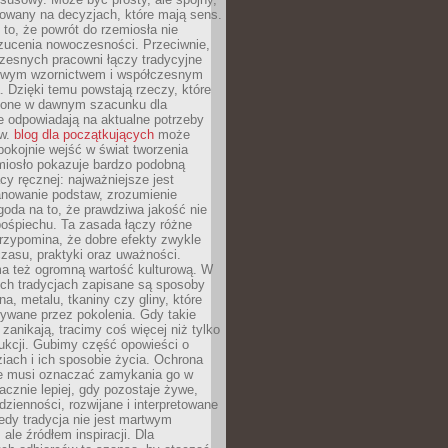
dowany na decyzjach, które mają sens.
 to, że powrót do rzemiosła nie
zucenia nowoczesności. Przeciwnie,
zesnych pracowni łączy tradycyjne
nowym wzornictwem i współczesnym
. Dzięki temu powstają rzeczy, które
ione w dawnym szacunku dla
le odpowiadają na aktualne potrzeby
ów.
blog dla początkujących
może
pokojnie wejść w świat tworzenia
emiosło pokazuje bardzo podobną
cy ręcznej: najważniejsze jest
anowanie podstaw, zrozumienie
zgoda na to, że prawdziwa jakość nie
pośpiechu. Ta zasada łączy różne
przypomina, że dobre efekty zwykle
czasu, praktyki oraz uważności.
a też ogromną wartość kulturową. W
ych tradycjach zapisane są sposoby
na, metalu, tkaniny czy gliny, które
ywane przez pokolenia. Gdy takie
 zanikają, tracimy coś więcej niż tylko
ukcji. Gubimy część opowieści o
ziach i ich sposobie życia. Ochrona
ie musi oznaczać zamykania go w
cznie lepiej, gdy pozostaje żywe,
zienności, rozwijane i interpretowane
dy tradycja nie jest martwym
ale źródłem inspiracji. Dla