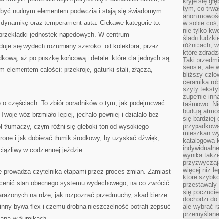
kryje się gł
tym, co trwa
ą być nudnym elementem podwozia i stają się świadomym
anonimowośc
dynamikę oraz temperament auta. Ciekawe kategorie to:
w sobie coś,
nie tylko kwe
i przekładki jednostek napędowych. W centrum
śladu ludzki
różnicach, w
duje się wydech rozumiany szeroko: od kolektora, przez
które zdradz
odkową, aż po puszkę końcową i detale, które dla jednych są
Taki przedmi
sensie, ale 
 elementem całości: przekroje, gatunki stali, złącza,
bliższy czło
ceramika rob
szyty teksty
zupełnie inn
ie o częściach. To zbiór poradników o tym, jak podejmować
taśmowo. Ni
budują atmos
woje wóz brzmiało lepiej, jechało pewniej i działało bez
się bardziej
przypadkowa.
l tłumaczy, czym różni się głęboki ton od wysokiego
mieszkań wyg
drone i jak dobierać tłumik środkowy, by uzyskać dźwięk,
katalogową 
indywidualn
ciążliwy w codziennej jeździe.
wynika takż
przyzwyczaja
więcej niż l
re prowadzą czytelnika etapami przez proces zmian. Zamiast
które szybko 
 ocenić stan obecnego systemu wydechowego, na co zwrócić
przestawały 
się poczucie
arażonych na rdzę, jak rozpoznać przedmuchy, skąd bierze
dochodzi do 
winny bywa flex i czemu drobna nieszczelność potrafi zepsuć
ale wybrać r
przemyślane 
iana w tłumikach.