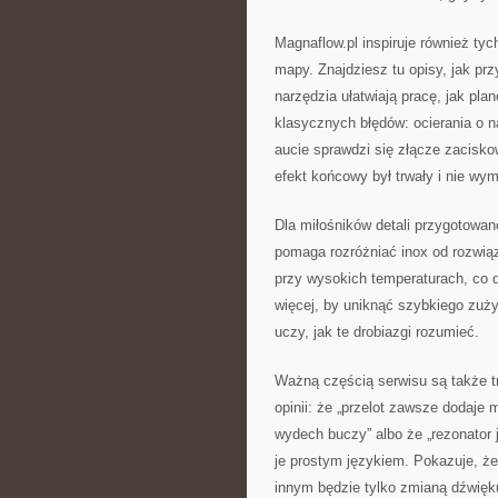
Magnaflow.pl inspiruje również tyc
mapy. Znajdziesz tu opisy, jak p
narzędzia ułatwiają pracę, jak pl
klasycznych błędów: ocierania o n
aucie sprawdzi się złącze zacisko
efekt końcowy był trwały i nie wy
Dla miłośników detali przygotowano
pomaga rozróżniać inox od rozwią
przy wysokich temperaturach, co 
więcej, by uniknąć szybkiego zuży
uczy, jak te drobiazgi rozumieć.
Ważną częścią serwisu są także tre
opinii: że „przelot zawsze dodaje 
wydech buczy” albo że „rezonator 
je prostym językiem. Pokazuje, ż
innym będzie tylko zmianą dźwięku