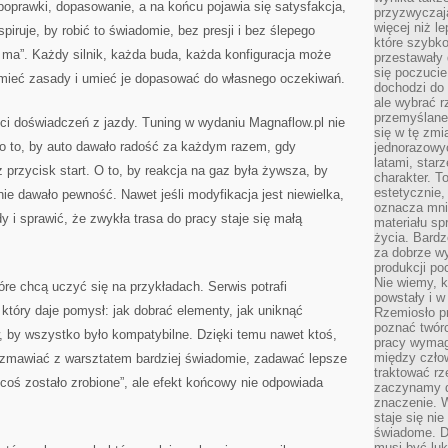
poprawki, dopasowanie, a na końcu pojawia się satysfakcja,
przyzwyczaja
więcej niż l
spiruje, by robić to świadomie, bez presji i bez ślepego
które szybko 
 ma”. Każdy silnik, każda buda, każda konfiguracja może
przestawały 
się poczucie
umieć zasady i umieć je dopasować do własnego oczekiwań.
dochodzi do 
ale wybrać r
przemyślane 
ści doświadczeń z jazdy. Tuning w wydaniu Magnaflow.pl nie
się w tę zmi
 o to, by auto dawało radość za każdym razem, gdy
jednorazowyc
latami, star
 przycisk start. O to, by reakcja na gaz była żywsza, by
charakter. To
estetycznie,
ie dawało pewność. Nawet jeśli modyfikacja jest niewielka,
oznacza mni
y i sprawić, że zwykła trasa do pracy staje się małą
materiału sp
życia. Bardz
za dobrze 
produkcji po
Nie wiemy, k
tóre chcą uczyć się na przykładach. Serwis potrafi
powstały i w
który daje pomysł: jak dobrać elementy, jak uniknąć
Rzemiosło p
poznać twórc
, by wszystko było kompatybilne. Dzięki temu nawet ktoś,
pracy wymaga
między czło
ozmawiać z warsztatem bardziej świadomie, zadawać lepsze
traktować rz
j „coś zostało zrobione”, ale efekt końcowy nie odpowiada
zaczynamy d
znaczenie. 
staje się nie
świadome. D
musi być luk