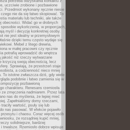
ębsza potrzeba odzyskania kontaktu z
łe, uczciwie zrobione i pozbawione
i. Przedmiot wykonany ręcznie niesie
 czego nie da się łatwo skopiować. To
stia materiału lub techniki, ale także
ej obecności. Widać go w drobnych
 sposobie wykończenia, w proporcjach,
ają myśl i decyzję konkretnej osoby.
ot nie jest idealny w przemysłowym
właśnie dzięki temu często wydaje się
wiekowi. Mebel z litego drewna,
iona w małej pracowni czy ręcznie
lia potrafią wprowadzić do wnętrza
ą jakość niż rzeczy wytwarzane
e krzyczą swoją obecnością, lecz
ferę. Sprawiają, że przestrzeń staje
 osobista, a codzienność nieco mniej
 To istotne zwłaszcza dziś, gdy wiele
ląda podobnie i łatwo zamienia się w
kompozycję pozbawioną
ego charakteru. Renesans rzemiosła
e ze zmęczenia nadmiarem. Przez lata
no nas do myślenia, że lepiej mieć
epiej. Zapełnialiśmy domy rzeczami,
traciły wartość, psuły się lub
do nas pasować. W efekcie pojawiło
 przesytu i chaosu. Coraz więcej osób
wniosku, że rozsądniej kupić mniej,
zeczy solidniejsze, bardziej
i trwalsze. Rzemiosło dobrze wpisuje