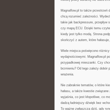
Magnaflow.pl to także przestrzeń d
chcą rozumieć zależności. Wydech 
takie jak backpressure, przepływ 
czy mapą ECU. Dzięki temu czytel
kiedy jest tylko modą. Strona pod
skończyć z autem, które hałasuje, 
Wiele miejsca poświęcono różnicy
wydajnościowymi. Magnaflow.pl po
przypadkowej mieszanki. Czy chc
brzmieniu? Od tego zależy dobór p
wrażenia.
Nie zabraknie tematów, o które ki
hałasu, a także kwestie związane 
wyjaśnia, co jest kłopotliwe, co 
dadzą ładniejszy dźwięk bez wcho
To ważne zwłaszcza dziś, gdy rynek