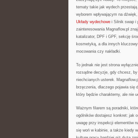
tematy takie jak wydech przestaj
wyborem wpływającym na dźwięk, 
Układy wydechowe
i Silnik swap 
zainteresowania Magnaflow.pl znaj
katalizator, DPF i GPF, sekcję śr
kosmetyką, a dla innych kluczowym
mocowania czy nakładki.
To jednak nie jest strona wyłączn
rozsądne decyzje, gdy chcesz, by T
niechcianych usterek. Magnaflow.p
brzęczenia, dlaczego pojawia się 
który będzie charakterny, ale nie u
Ważnym filarem są poradniki, któ
ogólników dostajesz konkret: jak
uwagę przy inspekcji elementów n
się woń w kabinie, a także kiedy 
kulturę pracy bardziej niż duża zm