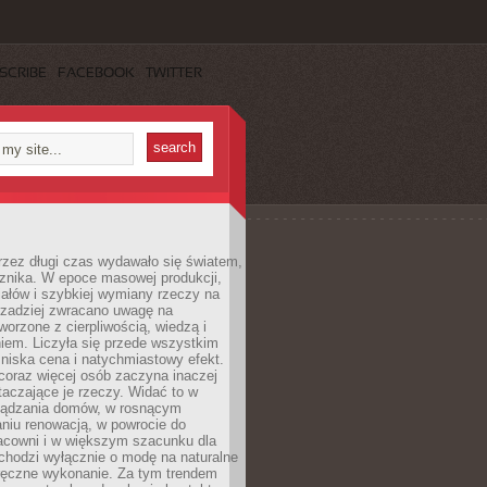
SCRIBE
FACEBOOK
TWITTER
rzez długi czas wydawało się światem,
 znika. W epoce masowej produkcji,
iałów i szybkiej wymiany rzeczy na
rzadziej zwracano uwagę na
worzone z cierpliwością, wiedzą i
iem. Liczyła się przede wszystkim
niska cena i natychmiastowy efekt.
coraz więcej osób zaczyna inaczej
taczające je rzeczy. Widać to w
ządzania domów, w rosnącym
niu renowacją, w powrocie do
racowni i w większym szacunku dla
 chodzi wyłącznie o modę na naturalne
ręczne wykonanie. Za tym trendem