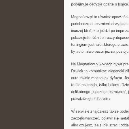
podejmuje decyzje oparte o logikę.
Magnaflow.pl to również opowieści 
podchodzą do brzmienia i wyglądu.
inaczej ktoś, kto jeździ po impre
pokazuje te różnice i uczy dopas
tuningiem jest taki, którego prawi
by auto miało pazur już na postoju
Na Magnaflow.pl wydech bywa prz
Dźwięk to komunikat: elegancki al
auta równie mocno jak dyfuzor. Je
to nie przesada, tylko balans. Dzi
delikatnego „lepszego brzmienia”, j
prawdziwego zdarzenia.
W serwisie znajdziesz także podej
zaczęło warczeć, pojawił się meta
albo czujesz, że silnik stracił od