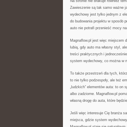
Na stronie nie brakuje również te
Zawieszenie są tak samo ważne jak
wydechowy jest tylko jednym z el
do budowania projektu w sposób p
auto nie potrafi przenieść mocy na
Magnaflow.pl jest więc miejscem dl
lubią, gdy auto ma własny styl, al
treści praktycznych i jednocześnie
system wydechowy, co można w nim
To także przestrzeń dla tych, któr
to nie tylko podzespoły, ale też 
„ludzkich” elementów auta: to on sp
albo zadziorne. Magnaflow.pl poma
własną drogę do auta, które będzi
Jeśli więc interesuje Cię branża 
miejsca, gdzie system wydechowy j
Magnaflow.pl staje się naturalnym 