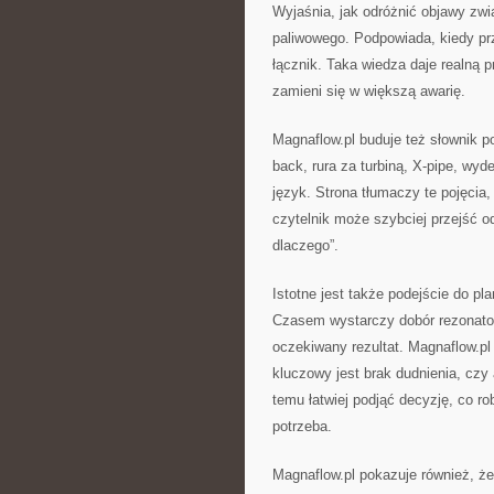
Wyjaśnia, jak odróżnić objawy zwi
paliwowego. Podpowiada, kiedy p
łącznik. Taka wiedza daje realną 
zamieni się w większą awarię.
Magnaflow.pl buduje też słownik po
back, rura za turbiną, X-pipe, wy
język. Strona tłumaczy te pojęcia
czytelnik może szybciej przejść o
dlaczego”.
Istotne jest także podejście do p
Czasem wystarczy dobór rezonator
oczekiwany rezultat. Magnaflow.pl 
kluczowy jest brak dudnienia, czy
temu łatwiej podjąć decyzję, co ro
potrzeba.
Magnaflow.pl pokazuje również, że