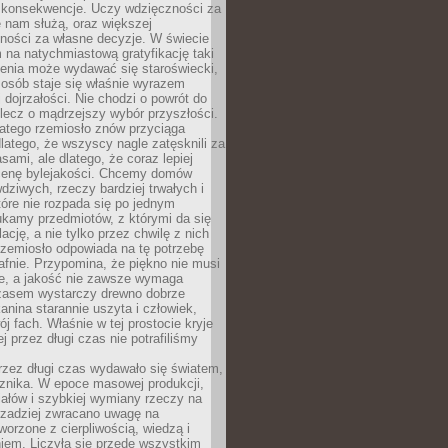
 konsekwencje. Uczy wdzięczności za
e nam służą, oraz większej
ności za własne decyzje. W świecie
na natychmiastową gratyfikację taki
enia może wydawać się staroświecki,
u osób staje się właśnie wyrazem
dojrzałości. Nie chodzi o powrót do
 lecz o mądrzejszy wybór przyszłości.
atego rzemiosło znów przyciąga
latego, że wszyscy nagle zatęsknili za
ami, ale dlatego, że coraz lepiej
enę bylejakości. Chcemy domów
wdziwych, rzeczy bardziej trwałych i
tóre nie rozpada się po jednym
ukamy przedmiotów, z którymi da się
ację, a nie tylko przez chwilę z nich
Rzemiosło odpowiada na tę potrzebę
afnie. Przypomina, że piękno nie musi
we, a jakość nie zawsze wymaga
zasem wystarczy drewno dobrze
kanina starannie uszyta i człowiek,
ój fach. Właśnie w tej prostocie kryje
rej przez długi czas nie potrafiliśmy
rzez długi czas wydawało się światem,
 znika. W epoce masowej produkcji,
iałów i szybkiej wymiany rzeczy na
rzadziej zwracano uwagę na
worzone z cierpliwością, wiedzą i
iem. Liczyła się przede wszystkim