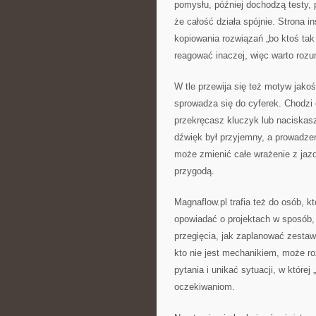
pomysłu, później dochodzą testy, 
że całość działa spójnie. Strona in
kopiowania rozwiązań „bo ktoś tak
reagować inaczej, więc warto roz
W tle przewija się też motyw jako
sprowadza się do cyferek. Chodzi
przekręcasz kluczyk lub naciskasz
dźwięk był przyjemny, a prowadzen
może zmienić całe wrażenie z jazd
przygodą.
Magnaflow.pl trafia też do osób, k
opowiadać o projektach w sposób, 
przegięcia, jak zaplanować zestaw
kto nie jest mechanikiem, może r
pytania i unikać sytuacji, w które
oczekiwaniom.