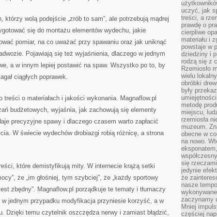
użytkownik
uczyć, jak s
treści, a rz
h, którzy wolą podejście „zrób to sam”, ale potrzebują mądrej
prawdę o pra
rzygotować się do montażu elementów wydechu, jakie
cierpliwe op
materiału i 
anować pomiar, na co uważać przy spawaniu oraz jak uniknąć
powstaje w 
adwozie. Pojawiają się też wyjaśnienia, dlaczego w jednym
dziedziny i 
rodzą się z 
we, a w innym lepiej postawić na spaw. Wszystko po to, by
Rzemiosło m
wielu lokaln
magał ciągłych poprawek.
obróbki drew
były przekaz
umiejętności
 treści o materiałach i jakości wykonania. Magnaflow.pl
metodę prod
zań budżetowych, wyjaśnia, jak zachowują się elementy
miejscu, lud
rzemiosła n
daje precyzyjne spawy i dlaczego czasem warto zapłacić
muzeum. Zna
cia. W świecie wydechów drobiazgi robią różnicę, a strona
obecne w cod
na nowo. Wte
eksponatem, 
współczesny
się rzeczami
ści, które demistyfikują mity. W internecie krążą setki
jedynie efe
mocy”, że „im głośniej, tym szybciej”, że „każdy sportowy
że zaintere
nasze tempo
jest zbędny”. Magnaflow.pl porządkuje te tematy i tłumaczy
wykonywane 
zaczynamy u
e w jednym przypadku modyfikacja przyniesie korzyść, a w
Mniej impul
. Dzięki temu czytelnik oszczędza nerwy i zamiast błądzić,
częściej nap