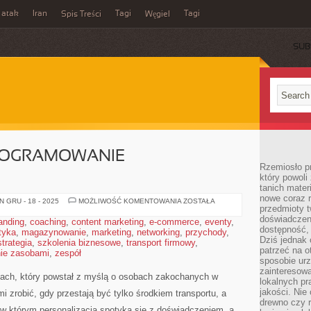
 atak
Iran
Tagi
Tagi
Spis Treści
Węgiel
SUB
PROGRAMOWANIE
Rzemiosło p
który powoli
tanich mater
nowe coraz 
CHIP
 GRU - 18 - 2025
MOŻLIWOŚĆ KOMENTOWANIA
ZOSTAŁA
przedmioty t
TUNING
I
doświadczen
anding
,
coaching
,
content marketing
,
e-commerce
,
eventy
,
PROGRAMOWANIE
dostępność, 
tyka
,
magazynowanie
,
marketing
,
networking
,
STEROWNIKÓW
przychody
,
Dziś jednak 
strategia
,
szkolenia biznesowe
,
transport firmowy
,
patrzeć na o
ie zasobami
,
zespół
sposobie ur
zainteresowa
dach, który powstał z myślą o osobach zakochanych w
lokalnych p
jakości. Nie
i zrobić, gdy przestają być tylko środkiem transportu, a
drewno czy 
 w którym personalizacja spotyka się z doświadczeniem, a