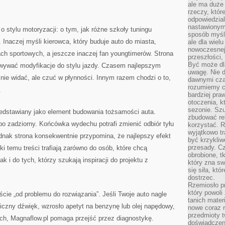
ale ma duże
rzeczy, któr
odpowiedzial
nastawionym 
o stylu motoryzacji: o tym, jak różne szkoły tuningu
sposób myśl
 Inaczej myśli kierowca, który buduje auto do miasta,
ale dla wiel
nowoczesnej 
zach sportowych, a jeszcze inaczej fan youngtimerów. Strona
przeszłości,
Być może dl
owywać modyfikacje do stylu jazdy. Czasem najlepszym
uwagę. Nie d
e nie widać, ale czuć w płynności. Innym razem chodzi o to,
dawnymi czas
rozumiemy c
.
bardziej pra
otoczenia, k
sezonie. Sz
edstawiany jako element budowania tożsamości auta.
zbudować rel
bo zadziorny. Końcówka wydechu potrafi zmienić odbiór tyłu
korzystać. 
wyjątkowo tr
dnak strona konsekwentnie przypomina, że najlepszy efekt
być krzykli
przesady. C
ęki temu treści trafiają zarówno do osób, które chcą
obrobione, t
ak i do tych, którzy szukają inspiracji do projektu z
który zna sw
się siła, któ
dostrzec.
Rzemiosło p
który powoli
ście „od problemu do rozwiązania”. Jeśli Twoje auto nagle
tanich mater
liczny dźwięk, wzrosło apetyt na benzynę lub olej napędowy,
nowe coraz 
przedmioty t
dech, Magnaflow.pl pomaga przejść przez diagnostykę.
doświadczen