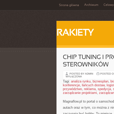
Archiwum
Celowy
Strona główna
RAKIETY
CHIP TUNING I 
STEROWNIKÓW
POSTED BY ADMIN
POSTED ON
WYŁĄCZONA
Tagi:
analiza rynku
,
biznesplan
,
br
konferencje
,
łańcuch dostaw
,
logis
przywództwo
,
reklama
,
spedycja
,
zarządzanie projektami
,
zarządzan
Magnaflow.pl to portal o samocho
autach oraz w tym, co można z nim
zaczynają być hobby. To miejsce,