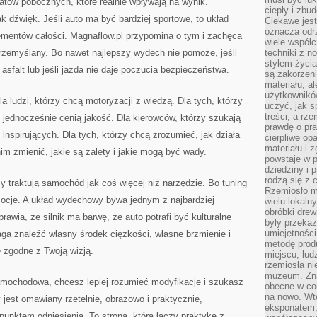
matów pobocznych, które realnie wpływają na wynik.
ciepły i zbu
 dźwięk. Jeśli auto ma być bardziej sportowe, to układ
Ciekawe jest
oznacza odr
ementów całości. Magnaflow.pl przypomina o tym i zachęca
wiele współc
rzemyślany. Bo nawet najlepszy wydech nie pomoże, jeśli
techniki z 
stylem życia
 asfalt lub jeśli jazda nie daje poczucia bezpieczeństwa.
są zakorzen
materiału, a
użytkownik
a ludzi, którzy chcą motoryzacji z wiedzą. Dla tych, którzy
uczyć, jak s
treści, a rz
e jednocześnie cenią jakość. Dla kierowców, którzy szukają
prawdę o pra
 inspirujących. Dla tych, którzy chcą zrozumieć, jak działa
cierpliwe op
materiału i 
 zmienić, jakie są zalety i jakie mogą być wady.
powstaje w 
dziedziny i 
rodzą się z 
zy traktują samochód jak coś więcej niż narzędzie. Bo tuning
Rzemiosło m
emocje. A układ wydechowy bywa jednym z najbardziej
wielu lokaln
obróbki drew
rawia, że silnik ma barwę, że auto potrafi być kulturalne
były przekaz
umiejętności
ga znaleźć własny środek ciężkości, własne brzmienie i
metodę prod
e zgodne z Twoją wizją.
miejscu, lud
rzemiosła n
muzeum. Zna
samochodowa, chcesz lepiej rozumieć modyfikacje i szukasz
obecne w cod
na nowo. Wte
est omawiany rzetelnie, obrazowo i praktycznie,
eksponatem, 
punktem odniesienia. To strona, która łączy praktykę z