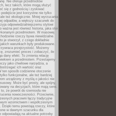
anę. Nie oferuje przedmiotów
h, lecz takich, które mogą służyć
zeć się z godnością i zyskiwać
 podejście jest korzystne nie tylko
 ale też ekologicznie. Mniej wyrzucania
ej odpadów, a większy szacunek do
rzyja odpowiedzialniejszemu stylowi
o ważna jest również historia, jaka stoi
wykonanym przedmiotem. W masowej
chodzenie rzeczy bywa niewidzialne.
to je stworzył, z czego dokładnie
 jakich warunkach były produkowane.
rzywraca przejrzystość. Możemy
ę, zrozumieć proces i zobaczyć, ile
 dany efekt. To zmienia relację
wiekiem a przedmiotem. Przestajemy
eczy jako chwilowe narzędzia, a
ostrzegać ich wartość oraz
W ten sposób codzienne otoczenie
 tylko funkcjonalne, ale też bardziej
om urządzony z myślą o jakości nie
susowy. Może być prosty, ale spójny,
dowany na decyzjach, które mają sens.
 to, że powrót do rzemiosła nie
zucenia nowoczesności. Przeciwnie,
zesnych pracowni łączy tradycyjne
nowym wzornictwem i współczesnym
. Dzięki temu powstają rzeczy, które
ione w dawnym szacunku dla
le odpowiadają na aktualne potrzeby