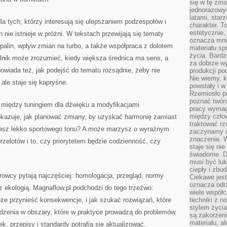
się w tę zmi
jednorazowyc
latami, star
la tych, którzy interesują się ulepszaniem podzespołów i
charakter. To
estetycznie,
nie istnieje w próżni. W tekstach przewijają się tematy
oznacza mni
spalin, wpływ zmian na turbo, a także współpraca z dolotem
materiału sp
życia. Bardz
nik może zrozumieć, kiedy większa średnica ma sens, a
za dobrze 
powiada też, jak podejść do tematu rozsądnie, żeby nie
produkcji po
Nie wiemy, k
ale staje się kapryśne.
powstały i w
Rzemiosło p
poznać twórc
 między tuningiem dla dźwięku a modyfikacjami
pracy wymaga
między czło
kazuje, jak planować zmiany, by uzyskać harmonię zamiast
traktować rz
esz lekko sportowego tonu? A może marzysz o wyraźnym
zaczynamy d
znaczenie. 
rzelotów i to, czy priorytetem będzie codzienność, czy
staje się nie
świadome. D
musi być luk
ciepły i zbu
erowcy pytają najczęściej: homologacja, przegląd, normy
Ciekawe jest
oznacza odr
z ekologią. Magnaflow.pl podchodzi do tego trzeźwo:
wiele współc
może przynieść konsekwencje, i jak szukać rozwiązań, które
techniki z 
stylem życia
dzenia w obszary, które w praktyce prowadzą do problemów.
są zakorzen
materiału, a
, przepisy i standardy potrafią się aktualizować.