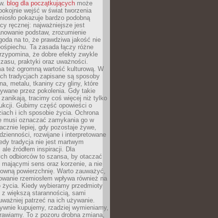
ów.
blog dla początkujących
może
pokojnie wejść w świat tworzenia
emiosło pokazuje bardzo podobną
cy ręcznej: najważniejsze jest
anowanie podstaw, zrozumienie
zgoda na to, że prawdziwa jakość nie
pośpiechu. Ta zasada łączy różne
przypomina, że dobre efekty zwykle
czasu, praktyki oraz uważności.
a też ogromną wartość kulturową. W
ych tradycjach zapisane są sposoby
na, metalu, tkaniny czy gliny, które
ywane przez pokolenia. Gdy takie
 zanikają, tracimy coś więcej niż tylko
ukcji. Gubimy część opowieści o
ziach i ich sposobie życia. Ochrona
ie musi oznaczać zamykania go w
cznie lepiej, gdy pozostaje żywe,
zienności, rozwijane i interpretowane
dy tradycja nie jest martwym
ale źródłem inspiracji. Dla
ch odbiorców to szansa, by otaczać
 mającymi sens oraz korzenie, a nie
ktowną powierzchnię. Warto zauważyć,
sowanie rzemiosłem wpływa również na
 życia. Kiedy wybieramy przedmioty
z większą starannością, sami
ważniej patrzeć na ich używanie.
sywnie kupujemy, rzadziej wymieniamy,
rawiamy. To z pozoru drobna zmiana,