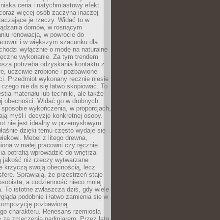
niska cena i natychmiastowy efekt.
coraz więcej osób zaczyna inaczej
taczające je rzeczy. Widać to w
ządzania domów, w rosnącym
niu renowacją, w powrocie do
racowni i w większym szacunku dla
 chodzi wyłącznie o modę na naturalne
ręczne wykonanie. Za tym trendem
ębsza potrzeba odzyskania kontaktu z
łe, uczciwie zrobione i pozbawione
i. Przedmiot wykonany ręcznie niesie
 czego nie da się łatwo skopiować. To
stia materiału lub techniki, ale także
ej obecności. Widać go w drobnych
 sposobie wykończenia, w proporcjach,
ają myśl i decyzję konkretnej osoby.
ot nie jest idealny w przemysłowym
właśnie dzięki temu często wydaje się
wiekowi. Mebel z litego drewna,
iona w małej pracowni czy ręcznie
lia potrafią wprowadzić do wnętrza
ą jakość niż rzeczy wytwarzane
e krzyczą swoją obecnością, lecz
ferę. Sprawiają, że przestrzeń staje
 osobista, a codzienność nieco mniej
 To istotne zwłaszcza dziś, gdy wiele
ląda podobnie i łatwo zamienia się w
kompozycję pozbawioną
ego charakteru. Renesans rzemiosła
e ze zmęczenia nadmiarem. Przez lata