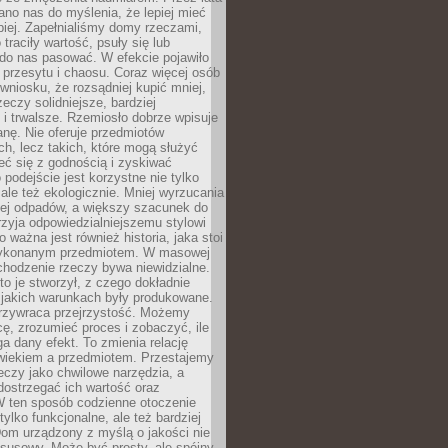
no nas do myślenia, że lepiej mieć
epiej. Zapełnialiśmy domy rzeczami,
traciły wartość, psuły się lub
do nas pasować. W efekcie pojawiło
 przesytu i chaosu. Coraz więcej osób
wniosku, że rozsądniej kupić mniej,
zeczy solidniejsze, bardziej
i trwalsze. Rzemiosło dobrze wpisuje
anę. Nie oferuje przedmiotów
h, lecz takich, które mogą służyć
zeć się z godnością i zyskiwać
 podejście jest korzystne nie tylko
 ale też ekologicznie. Mniej wyrzucania
ej odpadów, a większy szacunek do
rzyja odpowiedzialniejszemu stylowi
o ważna jest również historia, jaka stoi
wykonanym przedmiotem. W masowej
chodzenie rzeczy bywa niewidzialne.
to je stworzył, z czego dokładnie
 jakich warunkach były produkowane.
rzywraca przejrzystość. Możemy
ę, zrozumieć proces i zobaczyć, ile
 dany efekt. To zmienia relację
wiekiem a przedmiotem. Przestajemy
eczy jako chwilowe narzędzia, a
ostrzegać ich wartość oraz
W ten sposób codzienne otoczenie
 tylko funkcjonalne, ale też bardziej
om urządzony z myślą o jakości nie
susowy. Może być prosty, ale spójny,