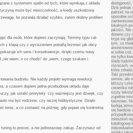
ązane z systemem spalin od tych, które wynikają z układu
dostępność, 
Dziś jednak 
rzyczyną może być nieszczelność, a kiedy uszkodzony
patrzeć na o
sposobie ur
przewagę, bo pozwala działać szybko, zanim drobny problem
zainteresowa
lokalnych p
jakości. Nie
drewno czy 
jęć dla osób, które dopiero zaczynają. Terminy typu cat-
kryje się gł
tym, co trwa
dech z klapą czy z wyciszeniem potrafią brzmieć jak obcy
anonimowośc
, pokazuje ich sens i konsekwencje, dzięki czemu nowy
w sobie coś,
nie tylko kwe
d „nie wiem, o co chodzi” do „wiem, czego szukam i
śladu ludzki
różnicach, w
które zdradz
Taki przedmi
sensie, ale 
lanowania budżetu. Nie każdy projekt wymaga rewolucji.
bliższy czło
a, a czasem dopiero pełna przebudowa układu daje
ceramika rob
szyty teksty
uczy, jak ustalić priorytety: czy ważniejszy jest dźwięk, czy
zupełnie inn
 auto ma być rodzinne, czy raczej hobbystyczne. Dzięki
taśmowo. Ni
budują atmos
bić teraz, a co zostawić na później, gdy pojawi się konkretna
się bardziej
przypadkowa.
mieszkań wyg
katalogową 
 tuning to proces, a nie jednorazowy zakup. Zaczynasz od
indywidualn
wynika takż