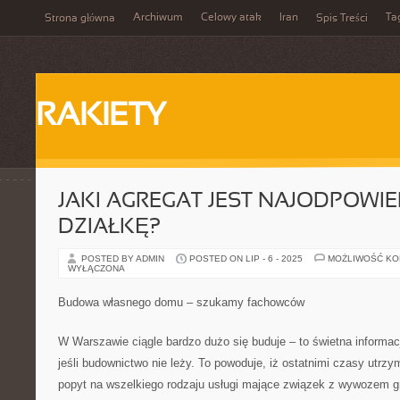
Archiwum
Celowy atak
Iran
Ta
Strona główna
Spis Treści
RAKIETY
JAKI AGREGAT JEST NAJODPOWIE
DZIAŁKĘ?
POSTED BY ADMIN
POSTED ON LIP - 6 - 2025
MOŻLIWOŚĆ K
WYŁĄCZONA
Budowa własnego domu – szukamy fachowców
W Warszawie ciągle bardzo dużo się buduje – to świetna informac
jeśli budownictwo nie leży. To powoduje, iż ostatnimi czasy utrz
popyt na wszelkiego rodzaju usługi mające związek z wywozem g