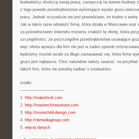
budowlańcy skończą swoją pracę, zazwyczaj na terenie budowy zo
z tego powodu przedsiębiorstwa wykonujące wywóz gruzu warsza
pracy. Jednak oczywiście nie jest powiedziane, że trudno o woln
Jak w takim razie odnaleźć firmę, która działa w Warszawie oraz 
za pośrednictwem Internetu możemy znaleźć tę ofertę, która prz
szczególności, że poszczególne przedsiębiorstwa usuwające gruz
więc oferta wywozu dla firm nie jest w żaden sposób zróżnicowana
będziemy musieli wcale za długo zastanawiać się, która firma wy
gruzu jest najlepsza. Choć naturalnie należy uważać, na przykład 
takich firm, które nie potrafią zadbać o środowisko.
źródło:
———————————
1.
http://makishvili.com
2.
http://masterchinesetutor.com
3.
http://moonchild-design.com
4.
http://nbmediagroup.com
5.
więcej danych