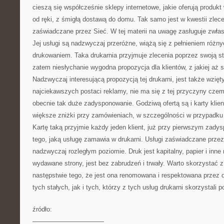
cieszą się współcześnie sklepy internetowe, jakie oferują produkt 
od ręki, z śmigłą dostawą do domu. Tak samo jest w kwestii zlece
zaświadczane przez Sieć. W tej materii na uwagę zasługuje zwłas
Jej usługi są nadzwyczaj przeróżne, wiążą się z pełnieniem różn
drukowaniem. Taka drukarnia przyjmuje zlecenia poprzez swoją str
zatem niesłychanie wygodna propozycja dla klientów, z jakiej aż 
Nadzwyczaj interesującą propozycją tej drukarni, jest także wzięt
najciekawszych postaci reklamy, nie ma się z tej przyczyny czemu
obecnie tak duże zadysponowanie. Godziwą ofertą są i karty klien
większe zniżki przy zamówieniach, w szczególności w przypadku n
Kartę taką przyjmie każdy jeden klient, już przy pierwszym zady
tego, jaką usługę zamawia w drukarni. Usługi zaświadczane przez 
nadzwyczaj rozległym poziomie. Druk jest kapitalny, papier i inne
wydawane strony, jest bez zabrudzeń i trwały. Warto skorzystać z 
następstwie tego, że jest ona renomowana i respektowana przez 
tych stałych, jak i tych, którzy z tych usług drukarni skorzystali p
źródło:
———————————