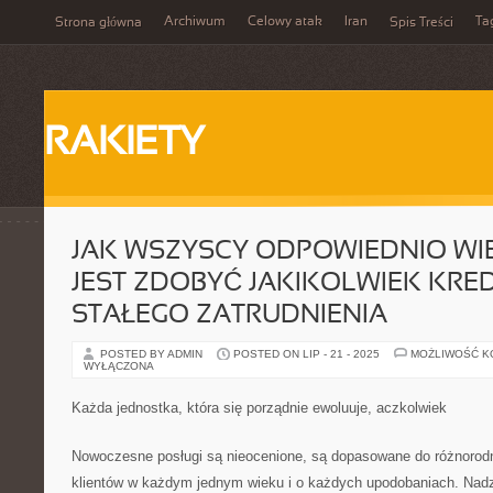
Archiwum
Celowy atak
Iran
Ta
Strona główna
Spis Treści
RAKIETY
JAK WSZYSCY ODPOWIEDNIO WI
JEST ZDOBYĆ JAKIKOLWIEK KRE
STAŁEGO ZATRUDNIENIA
POSTED BY ADMIN
POSTED ON LIP - 21 - 2025
MOŻLIWOŚĆ 
WYŁĄCZONA
Każda jednostka, która się porządnie ewoluuje, aczkolwiek
Nowoczesne posługi są nieocenione, są dopasowane do różnorodn
klientów w każdym jednym wieku i o każdych upodobaniach. Nadz