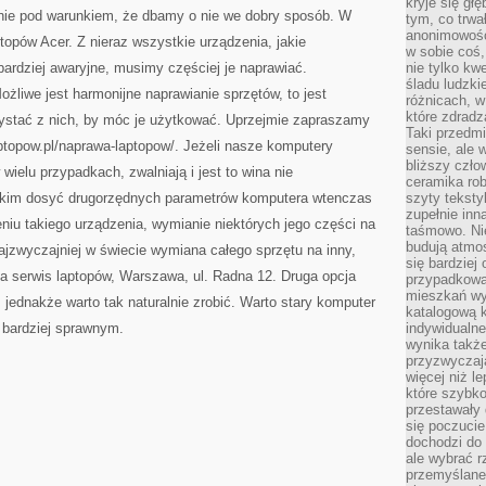
kryje się gł
USŁUG
znie pod warunkiem, że dbamy o nie we dobry sposób. W
tym, co trwa
anonimowośc
topów Acer. Z nieraz wszystkie urządzenia, jakie
w sobie coś,
 bardziej awaryjne, musimy częściej je naprawiać.
nie tylko kwe
śladu ludzki
żliwe jest harmonijne naprawianie sprzętów, to jest
różnicach, w
które zdradz
zystać z nich, by móc je użytkować. Uprzejmie zapraszamy
Taki przedmi
aptopow.pl/naprawa-laptopow/. Jeżeli nasze komputery
sensie, ale 
bliższy czło
wielu przypadkach, zwalniają i jest to wina nie
ceramika rob
tkim dosyć drugorzędnych parametrów komputera wtenczas
szyty teksty
zupełnie inn
u takiego urządzenia, wymianie niektórych jego części na
taśmowo. Ni
budują atmos
ajzwyczajniej w świecie wymiana całego sprzętu na inny,
się bardziej
a serwis laptopów, Warszawa, ul. Radna 12. Druga opcja
przypadkowa.
mieszkań wyg
 jednakże warto tak naturalnie zrobić. Warto stary komputer
katalogową 
 bardziej sprawnym.
indywidualn
wynika takż
przyzwyczaja
więcej niż l
które szybko 
przestawały 
się poczucie
dochodzi do 
ale wybrać r
przemyślane 