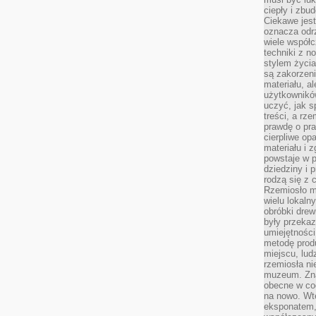
ciepły i zbu
Ciekawe jest
oznacza odr
wiele współc
techniki z 
stylem życia
są zakorzen
materiału, a
użytkownik
uczyć, jak s
treści, a rz
prawdę o pra
cierpliwe op
materiału i 
powstaje w 
dziedziny i 
rodzą się z 
Rzemiosło m
wielu lokaln
obróbki drew
były przekaz
umiejętności
metodę prod
miejscu, lud
rzemiosła n
muzeum. Zna
obecne w cod
na nowo. Wte
eksponatem, 