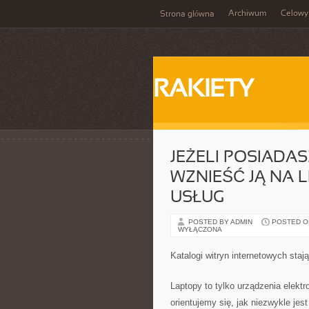
Archiwum
Celowy
Strona główna
RAKIETY
JEŻELI POSIADA
WZNIEŚĆ JĄ NA 
USŁUG
POSTED BY ADMIN
POSTED ON 
WYŁĄCZONA
Katalogi witryn internetowych stają
Laptopy to tylko urządzenia elekt
orientujemy się, jak niezwykle je