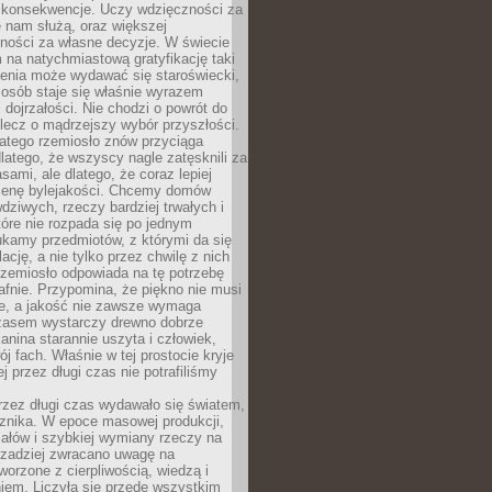
 konsekwencje. Uczy wdzięczności za
e nam służą, oraz większej
ności za własne decyzje. W świecie
na natychmiastową gratyfikację taki
enia może wydawać się staroświecki,
u osób staje się właśnie wyrazem
dojrzałości. Nie chodzi o powrót do
 lecz o mądrzejszy wybór przyszłości.
atego rzemiosło znów przyciąga
latego, że wszyscy nagle zatęsknili za
ami, ale dlatego, że coraz lepiej
enę bylejakości. Chcemy domów
wdziwych, rzeczy bardziej trwałych i
tóre nie rozpada się po jednym
ukamy przedmiotów, z którymi da się
ację, a nie tylko przez chwilę z nich
Rzemiosło odpowiada na tę potrzebę
afnie. Przypomina, że piękno nie musi
we, a jakość nie zawsze wymaga
zasem wystarczy drewno dobrze
kanina starannie uszyta i człowiek,
ój fach. Właśnie w tej prostocie kryje
rej przez długi czas nie potrafiliśmy
rzez długi czas wydawało się światem,
 znika. W epoce masowej produkcji,
iałów i szybkiej wymiany rzeczy na
rzadziej zwracano uwagę na
worzone z cierpliwością, wiedzą i
iem. Liczyła się przede wszystkim