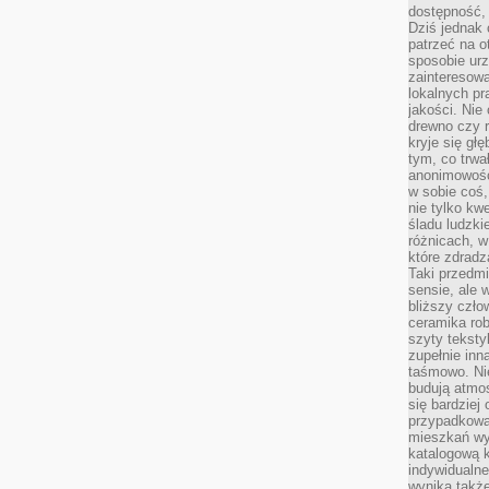
dostępność, 
Dziś jednak 
patrzeć na o
sposobie ur
zainteresowa
lokalnych p
jakości. Nie
drewno czy 
kryje się gł
tym, co trwa
anonimowośc
w sobie coś,
nie tylko kwe
śladu ludzki
różnicach, w
które zdradz
Taki przedmi
sensie, ale 
bliższy czło
ceramika rob
szyty teksty
zupełnie inn
taśmowo. Ni
budują atmos
się bardziej
przypadkowa.
mieszkań wyg
katalogową 
indywidualn
wynika takż