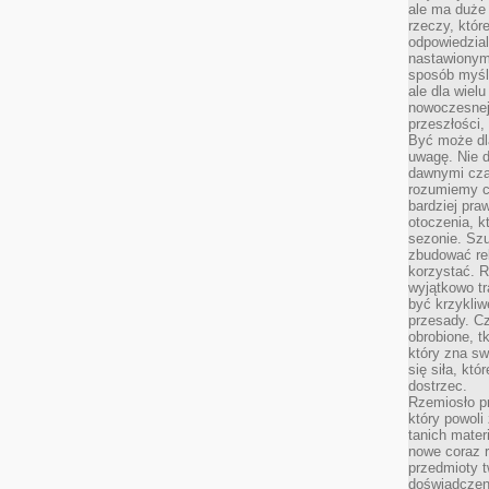
ale ma duże
rzeczy, któr
odpowiedzial
nastawionym 
sposób myśl
ale dla wiel
nowoczesnej 
przeszłości,
Być może dl
uwagę. Nie d
dawnymi czas
rozumiemy c
bardziej pra
otoczenia, k
sezonie. Sz
zbudować rel
korzystać. 
wyjątkowo tr
być krzykli
przesady. C
obrobione, t
który zna sw
się siła, któ
dostrzec.
Rzemiosło p
który powoli
tanich mater
nowe coraz 
przedmioty t
doświadczen