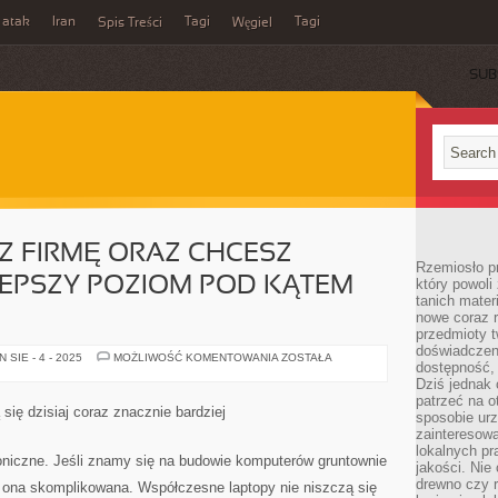
 atak
Iran
Tagi
Tagi
Spis Treści
Węgiel
SUB
SZ FIRMĘ ORAZ CHCESZ
Rzemiosło p
LEPSZY POZIOM POD KĄTEM
który powoli
tanich mater
nowe coraz 
przedmioty t
doświadczen
JEŻELI
SIE - 4 - 2025
MOŻLIWOŚĆ KOMENTOWANIA
ZOSTAŁA
dostępność, 
POSIADASZ
FIRMĘ
Dziś jednak 
ORAZ
patrzeć na o
CHCESZ
 się dzisiaj coraz znacznie bardziej
sposobie ur
WZNIEŚĆ
JĄ
zainteresowa
NA
lokalnych p
LEPSZY
roniczne. Jeśli znamy się na budowie komputerów gruntownie
jakości. Nie
POZIOM
POD
drewno czy 
st ona skomplikowana. Współczesne laptopy nie niszczą się
KĄTEM