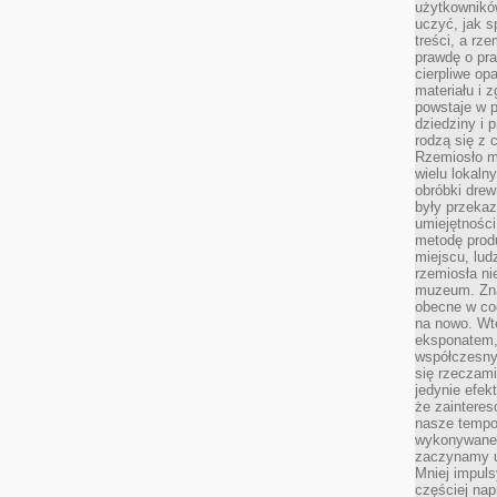
użytkownik
uczyć, jak s
treści, a rz
prawdę o pra
cierpliwe op
materiału i 
powstaje w 
dziedziny i 
rodzą się z 
Rzemiosło m
wielu lokaln
obróbki drew
były przekaz
umiejętności
metodę prod
miejscu, lud
rzemiosła n
muzeum. Zna
obecne w cod
na nowo. Wte
eksponatem, 
współczesny
się rzeczami
jedynie efe
że zaintere
nasze tempo
wykonywane 
zaczynamy u
Mniej impul
częściej nap