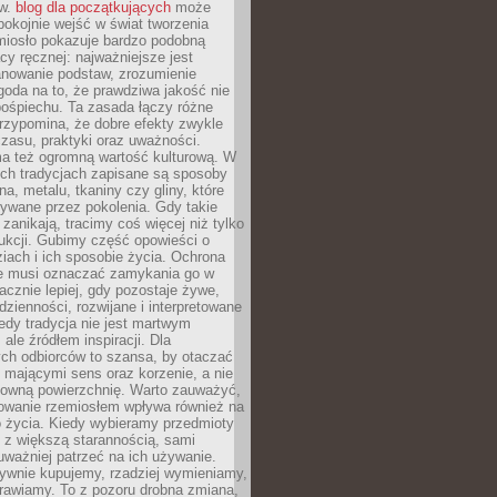
ów.
blog dla początkujących
może
pokojnie wejść w świat tworzenia
emiosło pokazuje bardzo podobną
cy ręcznej: najważniejsze jest
anowanie podstaw, zrozumienie
zgoda na to, że prawdziwa jakość nie
pośpiechu. Ta zasada łączy różne
przypomina, że dobre efekty zwykle
czasu, praktyki oraz uważności.
a też ogromną wartość kulturową. W
ych tradycjach zapisane są sposoby
na, metalu, tkaniny czy gliny, które
ywane przez pokolenia. Gdy takie
 zanikają, tracimy coś więcej niż tylko
ukcji. Gubimy część opowieści o
ziach i ich sposobie życia. Ochrona
ie musi oznaczać zamykania go w
cznie lepiej, gdy pozostaje żywe,
zienności, rozwijane i interpretowane
dy tradycja nie jest martwym
ale źródłem inspiracji. Dla
ch odbiorców to szansa, by otaczać
 mającymi sens oraz korzenie, a nie
ktowną powierzchnię. Warto zauważyć,
sowanie rzemiosłem wpływa również na
 życia. Kiedy wybieramy przedmioty
z większą starannością, sami
ważniej patrzeć na ich używanie.
sywnie kupujemy, rzadziej wymieniamy,
rawiamy. To z pozoru drobna zmiana,