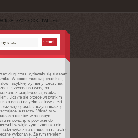
SCRIBE
FACEBOOK
TWITTER
rzez długi czas wydawało się światem,
 znika. W epoce masowej produkcji,
iałów i szybkiej wymiany rzeczy na
rzadziej zwracano uwagę na
worzone z cierpliwością, wiedzą i
iem. Liczyła się przede wszystkim
niska cena i natychmiastowy efekt.
coraz więcej osób zaczyna inaczej
taczające je rzeczy. Widać to w
ządzania domów, w rosnącym
niu renowacją, w powrocie do
racowni i w większym szacunku dla
 chodzi wyłącznie o modę na naturalne
ręczne wykonanie. Za tym trendem