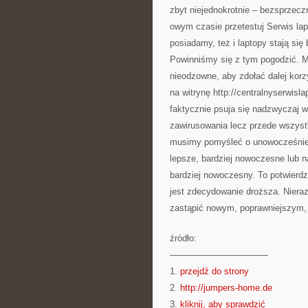
zbyt niejednokrotnie – bezsprzec
owym czasie przetestuj Serwis lap
posiadamy, też i laptopy stają się
Powinniśmy się z tym pogodzić. Mo
nieodzowne, aby zdołać dalej kor
na witrynę http://centralnyserwisl
faktycznie psuja się nadzwyczaj w 
zawirusowania lecz przede wszys
musimy pomyśleć o unowocześnieni
lepsze, bardziej nowoczesne lub n
bardziej nowoczesny. To potwierdz
jest zdecydowanie droższa. Nieraz
zastąpić nowym, poprawniejszym,
źródło:
———————————
1.
przejdź do strony
2.
http://jumpers-home.de
3.
kliknij, aby sprawdzić