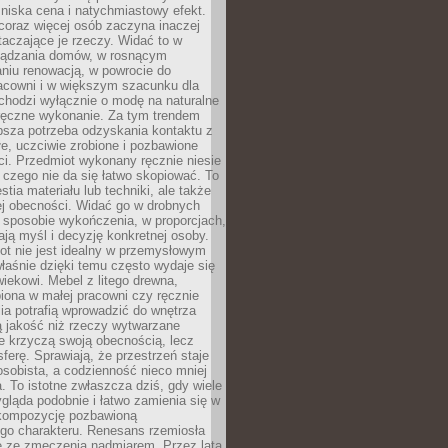
niska cena i natychmiastowy efekt.
coraz więcej osób zaczyna inaczej
taczające je rzeczy. Widać to w
ządzania domów, w rosnącym
niu renowacją, w powrocie do
racowni i w większym szacunku dla
 chodzi wyłącznie o modę na naturalne
ręczne wykonanie. Za tym trendem
ębsza potrzeba odzyskania kontaktu z
łe, uczciwie zrobione i pozbawione
i. Przedmiot wykonany ręcznie niesie
 czego nie da się łatwo skopiować. To
stia materiału lub techniki, ale także
ej obecności. Widać go w drobnych
 sposobie wykończenia, w proporcjach,
ają myśl i decyzję konkretnej osoby.
ot nie jest idealny w przemysłowym
właśnie dzięki temu często wydaje się
wiekowi. Mebel z litego drewna,
iona w małej pracowni czy ręcznie
lia potrafią wprowadzić do wnętrza
ą jakość niż rzeczy wytwarzane
e krzyczą swoją obecnością, lecz
ferę. Sprawiają, że przestrzeń staje
 osobista, a codzienność nieco mniej
 To istotne zwłaszcza dziś, gdy wiele
ląda podobnie i łatwo zamienia się w
kompozycję pozbawioną
ego charakteru. Renesans rzemiosła
e ze zmęczenia nadmiarem. Przez lata