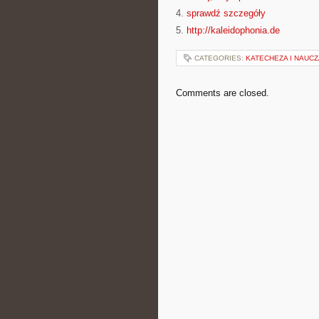
4.
sprawdź szczegóły
5.
http://kaleidophonia.de
CATEGORIES:
KATECHEZA I NAUC
Comments are closed.