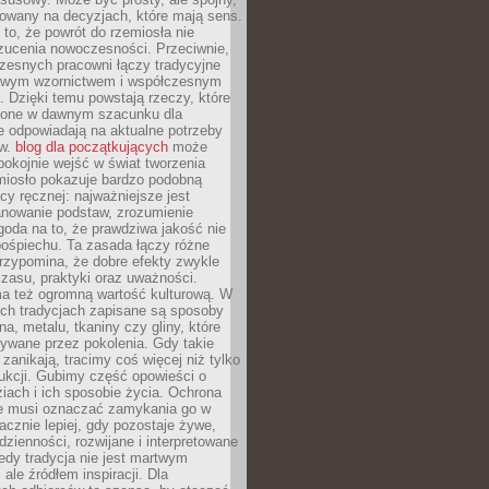
dowany na decyzjach, które mają sens.
 to, że powrót do rzemiosła nie
zucenia nowoczesności. Przeciwnie,
zesnych pracowni łączy tradycyjne
nowym wzornictwem i współczesnym
. Dzięki temu powstają rzeczy, które
ione w dawnym szacunku dla
le odpowiadają na aktualne potrzeby
ów.
blog dla początkujących
może
pokojnie wejść w świat tworzenia
emiosło pokazuje bardzo podobną
cy ręcznej: najważniejsze jest
anowanie podstaw, zrozumienie
zgoda na to, że prawdziwa jakość nie
pośpiechu. Ta zasada łączy różne
przypomina, że dobre efekty zwykle
czasu, praktyki oraz uważności.
a też ogromną wartość kulturową. W
ych tradycjach zapisane są sposoby
na, metalu, tkaniny czy gliny, które
ywane przez pokolenia. Gdy takie
 zanikają, tracimy coś więcej niż tylko
ukcji. Gubimy część opowieści o
ziach i ich sposobie życia. Ochrona
ie musi oznaczać zamykania go w
cznie lepiej, gdy pozostaje żywe,
zienności, rozwijane i interpretowane
dy tradycja nie jest martwym
ale źródłem inspiracji. Dla