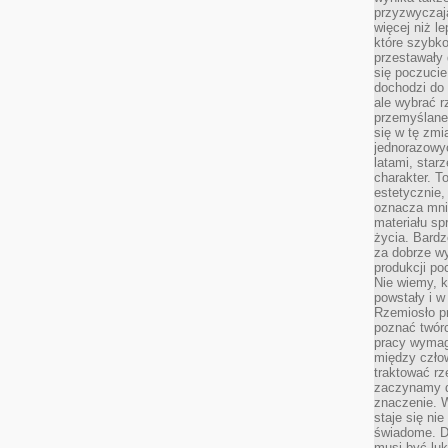
przyzwyczaja
więcej niż l
które szybko 
przestawały 
się poczucie
dochodzi do 
ale wybrać r
przemyślane 
się w tę zmi
jednorazowyc
latami, star
charakter. To
estetycznie,
oznacza mni
materiału sp
życia. Bardz
za dobrze 
produkcji po
Nie wiemy, k
powstały i w
Rzemiosło p
poznać twórc
pracy wymaga
między czło
traktować rz
zaczynamy d
znaczenie. 
staje się nie
świadome. D
musi być luk