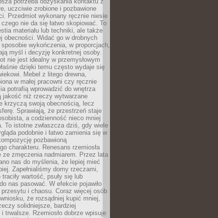
ębsza potrzeba odzyskania kontaktu z
łe, uczciwie zrobione i pozbawione
i. Przedmiot wykonany ręcznie niesie
 czego nie da się łatwo skopiować. To
stia materiału lub techniki, ale także
ej obecności. Widać go w drobnych
 sposobie wykończenia, w proporcjach,
ają myśl i decyzję konkretnej osoby.
ot nie jest idealny w przemysłowym
właśnie dzięki temu często wydaje się
wiekowi. Mebel z litego drewna,
iona w małej pracowni czy ręcznie
lia potrafią wprowadzić do wnętrza
ą jakość niż rzeczy wytwarzane
e krzyczą swoją obecnością, lecz
ferę. Sprawiają, że przestrzeń staje
 osobista, a codzienność nieco mniej
 To istotne zwłaszcza dziś, gdy wiele
ląda podobnie i łatwo zamienia się w
kompozycję pozbawioną
ego charakteru. Renesans rzemiosła
e ze zmęczenia nadmiarem. Przez lata
no nas do myślenia, że lepiej mieć
epiej. Zapełnialiśmy domy rzeczami,
traciły wartość, psuły się lub
do nas pasować. W efekcie pojawiło
 przesytu i chaosu. Coraz więcej osób
wniosku, że rozsądniej kupić mniej,
zeczy solidniejsze, bardziej
i trwalsze. Rzemiosło dobrze wpisuje