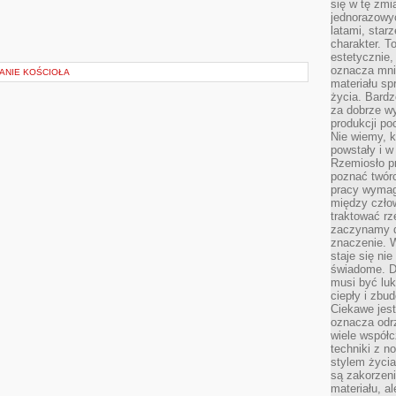
się w tę zmi
jednorazowyc
latami, star
charakter. To
estetycznie,
oznacza mni
ZANIE KOŚCIOŁA
materiału sp
życia. Bardz
za dobrze 
produkcji po
Nie wiemy, k
powstały i w
Rzemiosło p
poznać twórc
pracy wymaga
między czło
traktować rz
zaczynamy d
znaczenie. 
staje się nie
świadome. D
musi być luk
ciepły i zbu
Ciekawe jest
oznacza odr
wiele współc
techniki z 
stylem życia
są zakorzen
materiału, a