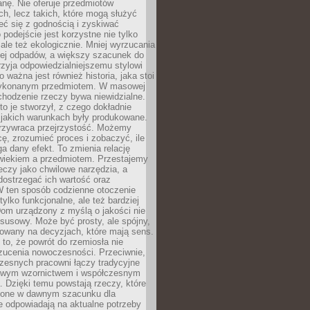
anę. Nie oferuje przedmiotów
h, lecz takich, które mogą służyć
zeć się z godnością i zyskiwać
 podejście jest korzystne nie tylko
 ale też ekologicznie. Mniej wyrzucania
ej odpadów, a większy szacunek do
rzyja odpowiedzialniejszemu stylowi
o ważna jest również historia, jaka stoi
wykonanym przedmiotem. W masowej
chodzenie rzeczy bywa niewidzialne.
to je stworzył, z czego dokładnie
 jakich warunkach były produkowane.
rzywraca przejrzystość. Możemy
ę, zrozumieć proces i zobaczyć, ile
 dany efekt. To zmienia relację
wiekiem a przedmiotem. Przestajemy
eczy jako chwilowe narzędzia, a
ostrzegać ich wartość oraz
W ten sposób codzienne otoczenie
 tylko funkcjonalne, ale też bardziej
om urządzony z myślą o jakości nie
susowy. Może być prosty, ale spójny,
dowany na decyzjach, które mają sens.
 to, że powrót do rzemiosła nie
zucenia nowoczesności. Przeciwnie,
zesnych pracowni łączy tradycyjne
nowym wzornictwem i współczesnym
. Dzięki temu powstają rzeczy, które
ione w dawnym szacunku dla
le odpowiadają na aktualne potrzeby