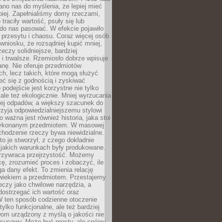
no nas do myślenia, że lepiej mieć
epiej. Zapełnialiśmy domy rzeczami,
traciły wartość, psuły się lub
do nas pasować. W efekcie pojawiło
 przesytu i chaosu. Coraz więcej osób
wniosku, że rozsądniej kupić mniej,
zeczy solidniejsze, bardziej
i trwalsze. Rzemiosło dobrze wpisuje
anę. Nie oferuje przedmiotów
h, lecz takich, które mogą służyć
zeć się z godnością i zyskiwać
 podejście jest korzystne nie tylko
 ale też ekologicznie. Mniej wyrzucania
ej odpadów, a większy szacunek do
rzyja odpowiedzialniejszemu stylowi
o ważna jest również historia, jaka stoi
wykonanym przedmiotem. W masowej
chodzenie rzeczy bywa niewidzialne.
to je stworzył, z czego dokładnie
 jakich warunkach były produkowane.
rzywraca przejrzystość. Możemy
ę, zrozumieć proces i zobaczyć, ile
 dany efekt. To zmienia relację
wiekiem a przedmiotem. Przestajemy
eczy jako chwilowe narzędzia, a
ostrzegać ich wartość oraz
W ten sposób codzienne otoczenie
 tylko funkcjonalne, ale też bardziej
om urządzony z myślą o jakości nie
susowy. Może być prosty, ale spójny,