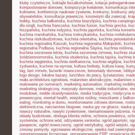
kluby czytelnicze
,
koktajle bezalkoholowe
,
kolacje jednogarnkowe
kompostowanie domowe
,
kompozycje kwiatowe
,
komunikacja inte
kulinarne
,
konferencje naukowe żywienie
,
konkursy
,
konkursy art
obywatelskie
,
konsultacje prawnicze
,
kosmetyki dla zwierząt
,
kra
hobby
,
kuchnia bałkańska
,
kuchnia brazylijska
,
kuchnia camping
dla singli
,
kuchnia francuska
,
kuchnia fusion
,
kuchnia grecka
,
kuc
hiszpańska
,
kuchnia indyjska
,
kuchnia japońska
,
kuchnia koreań
kuchnia marokańska
,
kuchnia meksykańska
,
kuchnia molekularn
kuchnia niskobudżetowa
,
kuchnia orientalna
,
kuchnia peruwiańsk
kuchnia regionalna Kaszub
,
kuchnia regionalna Małopolski
,
kuchni
regionalna Podlasia
,
kuchnia regionalna Śląska
,
kuchnia roślinna
,
kuchnia sezonowa letnia
,
kuchnia sezonowa zimowa
,
kuchnia sk
śródziemnomorska
,
kuchnia studencka
,
kuchnia tajska
,
kuchnia t
kuchnia węgierska
,
kuchnia wielkanocna
,
kuchnia wigilijna
,
kuchni
żydowska
,
kuchnie na wymiar
,
kultura herbaty
,
kultura kawy
,
kurs
tag
,
last minute
,
łazienki nowoczesne
,
lemoniady domowe
,
lobbyi
logo design
,
lokalne bazary
,
lunchbox do pracy
,
łyżwiarstwo
,
made
mała architektura ogrodowa
,
malarstwo abstrakcyjne
,
malarstwo o
malowanie po numerach
,
marketing automation
,
marketing mobiln
marketing strategiczny
,
marynaty domowe
,
meble industrialne
,
me
modułowe
,
meble skandynawskie
,
media tradycyjne
,
medycyna es
prewencyjna
,
mental health
,
miejskie rośliny
,
mieszkanie z balko
eating
,
monitoring w domu
,
monitorowanie zdrowia domowe
,
motio
elektroniczna
,
narciarstwo biegowe
,
nauka gry na gitarze
,
nauka gr
nawozy naturalne
,
nawyki żywieniowe
,
niemarnowanie jedzenia
,
n
obiady budżetowe
,
obsługa klienta online
,
ochrona powietrza
,
ochr
systemów
,
ochrona wód
,
odżywianie seniorów
,
ogród japoński
,
ogr
parapecie
,
ogród nowoczesny
,
ogród wertykalny
,
ogród wiejski
,
og
zimowy pomysły
,
ogrzewanie ekologiczne
,
opieka nad zwierzęta
oprogramowanie biznesowe
,
oprogramowanie ERP
,
organizacja 