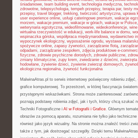
śniadaniowe
,
team building event
,
technologia medyczna
,
technol
zdrowotne
,
telepsychologia
,
tempeh przepisy
,
terapia par
,
testy 
przepisy
,
travel blogger
,
trekking
,
twórczość artystyczna
,
uprawa 
user experience online
,
usługi cateringowe premium
,
wakacje egz
morzem
,
wakacje premium
,
wakacje w górach
,
wakacje w Polsce
weterynaria egzotyczna
,
wideofilmowanie
,
wideokonferencje
,
wine
wirtualna rzeczywistość w edukacji
,
work-life balance w domu
,
wo
wspinaczka górska
,
współpraca międzynarodowa
,
wydawnictwo in
wypoczynek ekologiczny
,
wyposażenie ogrodu
,
wystawa malarsk
spożywcze online
,
zapasy żywności
,
zarządzanie flotą
,
zarządzan
odpadami
,
zarządzanie zespołem
,
zdjęcia produktowe e-commerc
fizyczne
,
zdrowie psychiczne dorosłych
,
zdrowie publiczne
,
zdrow
zmiany klimatyczne
,
zupy krem
,
zwiedzanie z dziećmi
,
zwierzęta
hodowlane
,
żywienie dzieci
,
żywienie zwierząt domowych
,
żywno
ekologiczna regionalna
,
żywność funkcjonalna
MalwinaAtras.pl to serwis internetowy poświęcony robieniu zdjęć, 
grafice komputerowej. To przestrzeń, w której fascynacja światem
przystępnymi wskazówkami. Strona może zainteresować zarówno 
poznają podstawy robienia zdjęć, jak i tych, którzy chcą szukać n
Techniki Fotograficzne i
AI w Fotografii i Grafice
. Głównym temate
obrazów za pomocą aparatu, rozumiana nie tylko jako techniczne
również jako język wizualny. Na stronie można znaleźć treści zw
także z tym, jak dostrzegać szczegóły. Dzięki temu MalwinaAtras