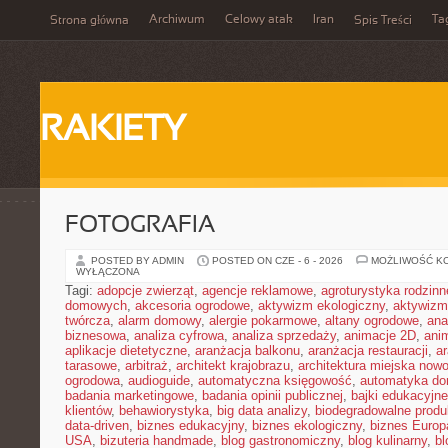
Archiwum
Celowy atak
Iran
Ta
Strona główna
Spis Treści
RAKIETY
FOTOGRAFIA
POSTED BY ADMIN
POSTED ON CZE - 6 - 2026
MOŻLIWOŚĆ K
WYŁĄCZONA
Tagi:
adopcje zwierząt
,
agencje reklamowe
,
agroturystyka rodzinn
domowych
,
akcesoria ogrodowe
,
aktywizm ekologiczny
,
aktywizm
twórcza
,
alarm domowy
,
alergie pokarmowe
,
altany ogrodowe
,
ana
biznesowa
,
analiza cyfrowa
,
analiza sprzedaży
,
animacje 2D
,
ani
aplikacje dietetyczne
,
aranżacja balkonu
,
aranżacja restauracji
,
ar
tarasowe
,
arbitraż
,
architekt krajobrazu
,
architektura miejska now
ogrodowa
,
audioguide
,
automatyczna księgowość
,
automatyka d
badania marketingowe
,
badania opinii publicznej
,
bajki edukacyjne
klientów
,
behawiorystyka
,
big data analizy
,
biodegradowalne produ
data-driven
,
biznes edukacyjny
,
biznes ekologiczny
,
biznes Europ
USA
,
bizuteria handmade
,
blog gastronomiczny
,
blog kulinarny
,
bl