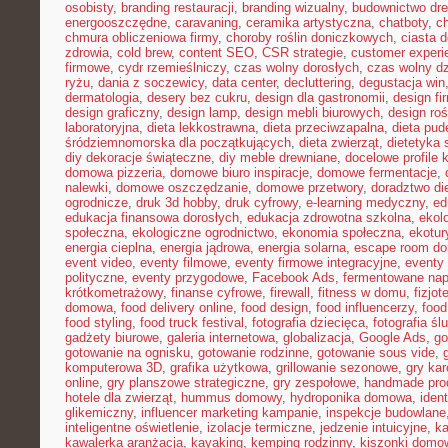
osobisty
,
branding restauracji
,
branding wizualny
,
budownictwo dr
energooszczędne
,
caravaning
,
ceramika artystyczna
,
chatboty
,
ch
chmura obliczeniowa firmy
,
choroby roślin doniczkowych
,
ciasta 
zdrowia
,
cold brew
,
content SEO
,
CSR strategie
,
customer experi
firmowe
,
cydr rzemieślniczy
,
czas wolny dorosłych
,
czas wolny dz
ryżu
,
dania z soczewicy
,
data center
,
decluttering
,
degustacja win
dermatologia
,
desery bez cukru
,
design dla gastronomii
,
design f
design graficzny
,
design lamp
,
design mebli biurowych
,
design roś
laboratoryjna
,
dieta lekkostrawna
,
dieta przeciwzapalna
,
dieta pud
śródziemnomorska dla początkujących
,
dieta zwierząt
,
dietetyka 
diy dekoracje świąteczne
,
diy meble drewniane
,
docelowe profile k
domowa pizzeria
,
domowe biuro inspiracje
,
domowe fermentacje
,
nalewki
,
domowe oszczędzanie
,
domowe przetwory
,
doradztwo di
ogrodnicze
,
druk 3d hobby
,
druk cyfrowy
,
e-learning medyczny
,
ed
edukacja finansowa dorosłych
,
edukacja zdrowotna szkolna
,
ekol
społeczna
,
ekologiczne ogrodnictwo
,
ekonomia społeczna
,
ekotur
energia cieplna
,
energia jądrowa
,
energia solarna
,
escape room d
event video
,
eventy filmowe
,
eventy firmowe integracyjne
,
eventy
polityczne
,
eventy przygodowe
,
Facebook Ads
,
fermentowane nap
krótkometrażowy
,
finanse cyfrowe
,
firewall
,
fitness w domu
,
fizjot
domowa
,
food delivery online
,
food design
,
food influencerzy
,
food
food styling
,
food truck festival
,
fotografia dziecięca
,
fotografia śl
gadżety biurowe
,
galeria internetowa
,
globalizacja
,
Google Ads
,
go
gotowanie na ognisku
,
gotowanie rodzinne
,
gotowanie sous vide
,
komputerowa 3D
,
grafika użytkowa
,
grillowanie sezonowe
,
gry kar
online
,
gry planszowe strategiczne
,
gry zespołowe
,
handmade pro
hotele dla zwierząt
,
hummus domowy
,
hydroponika domowa
,
iden
glikemiczny
,
influencer marketing kampanie
,
inspekcje budowlane
inteligentne oświetlenie
,
izolacje termiczne
,
jedzenie intuicyjne
,
k
kawalerka aranżacja
,
kayaking
,
kemping rodzinny
,
kiszonki domo