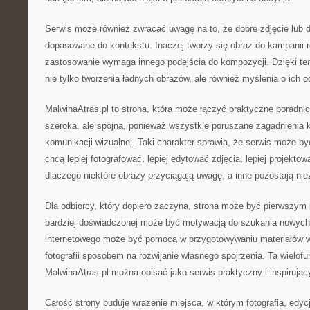
Serwis może również zwracać uwagę na to, że dobre zdjęcie lub d
dopasowane do kontekstu. Inaczej tworzy się obraz do kampanii 
zastosowanie wymaga innego podejścia do kompozycji. Dzięki te
nie tylko tworzenia ładnych obrazów, ale również myślenia o ich o
MalwinaAtras.pl to strona, która może łączyć praktyczne poradnic
szeroka, ale spójna, ponieważ wszystkie poruszane zagadnienia k
komunikacji wizualnej. Taki charakter sprawia, że serwis może być
chcą lepiej fotografować, lepiej edytować zdjęcia, lepiej projektowa
dlaczego niektóre obrazy przyciągają uwagę, a inne pozostają ni
Dla odbiorcy, który dopiero zaczyna, strona może być pierwszym
bardziej doświadczonej może być motywacją do szukania nowych 
internetowego może być pomocą w przygotowywaniu materiałów wi
fotografii sposobem na rozwijanie własnego spojrzenia. Ta wielof
MalwinaAtras.pl można opisać jako serwis praktyczny i inspirując
Całość strony buduje wrażenie miejsca, w którym fotografia, edycj