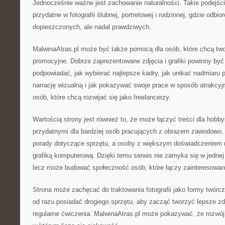
Jednocześnie ważne jest zachowanie naturalności. Takie podejśc
przydatne w fotografii ślubnej, portretowej i rodzinnej, gdzie odbi
dopieszczonych, ale nadal prawdziwych.
MalwinaAtras.pl może być także pomocą dla osób, które chcą two
promocyjne. Dobrze zaprezentowane zdjęcia i grafiki powinny by
podpowiadać, jak wybierać najlepsze kadry, jak unikać nadmiaru
narrację wizualną i jak pokazywać swoje prace w sposób atrakcyj
osób, które chcą rozwijać się jako freelancerzy.
Wartością strony jest również to, że może łączyć treści dla hobb
przydatnymi dla bardziej osób pracujących z obrazem zawodowo.
porady dotyczące sprzętu, a osoby z większym doświadczeniem 
grafiką komputerową. Dzięki temu serwis nie zamyka się w jednej 
lecz może budować społeczność osób, które łączy zainteresowanie
Strona może zachęcać do traktowania fotografii jako formy twórc
od razu posiadać drogiego sprzętu, aby zacząć tworzyć lepsze zd
regularne ćwiczenia. MalwinaAtras.pl może pokazywać, że rozwój 