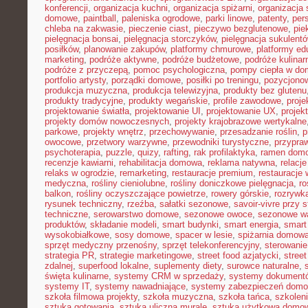
konferencji
,
organizacja kuchni
,
organizacja spiżarni
,
organizacja 
domowe
,
paintball
,
paleniska ogrodowe
,
parki linowe
,
patenty
,
per
chleba na zakwasie
,
pieczenie ciast
,
pieczywo bezglutenowe
,
pie
pielęgnacja bonsai
,
pielęgnacja storczyków
,
pielęgnacja sukulent
posiłków
,
planowanie zakupów
,
platformy chmurowe
,
platformy ed
marketing
,
podróże aktywne
,
podróże budżetowe
,
podróże kulinar
podróże z przyczepą
,
pomoc psychologiczna
,
pompy ciepła w do
portfolio artysty
,
porządki domowe
,
posiłki po treningu
,
pozycjonow
produkcja muzyczna
,
produkcja telewizyjna
,
produkty bez glutenu
produkty tradycyjne
,
produkty wegańskie
,
profile zawodowe
,
proje
projektowanie światła
,
projektowanie UI
,
projektowanie UX
,
projek
projekty domów nowoczesnych
,
projekty krajobrazowe wertykalne
parkowe
,
projekty wnętrz
,
przechowywanie
,
przesadzanie roślin
,
p
owocowe
,
przetwory warzywne
,
przewodniki turystyczne
,
przypra
psychoterapia
,
puzzle
,
quizy
,
rafting
,
rak profilaktyka
,
ramen dom
recenzje kawiarni
,
rehabilitacja domowa
,
reklama natywna
,
relacj
relaks w ogrodzie
,
remarketing
,
restauracje premium
,
restauracje
medyczna
,
rośliny cieniolubne
,
rośliny doniczkowe pielęgnacja
,
ro
balkon
,
rośliny oczyszczające powietrze
,
rowery górskie
,
rozrywk
rysunek techniczny
,
rzeźba
,
sałatki sezonowe
,
savoir-vivre przy s
techniczne
,
serowarstwo domowe
,
sezonowe owoce
,
sezonowe w
produktów
,
składanie modeli
,
smart budynki
,
smart energia
,
smart
wysokobiałkowe
,
sosy domowe
,
spacer w lesie
,
spiżarnia domow
sprzęt medyczny przenośny
,
sprzęt telekonferencyjny
,
sterowani
strategia PR
,
strategie marketingowe
,
street food azjatycki
,
stree
zdalnej
,
superfood lokalne
,
suplementy diety
,
surowce naturalne
,
święta kulinarne
,
systemy CRM w sprzedaży
,
systemy dokument
systemy IT
,
systemy nawadniające
,
systemy zabezpieczeń dom
szkoła filmowa projekty
,
szkoła muzyczna
,
szkoła tańca
,
szkoleni
sztuka gotowania
,
sztuka uliczna murale
,
sztuka użytkowa domo