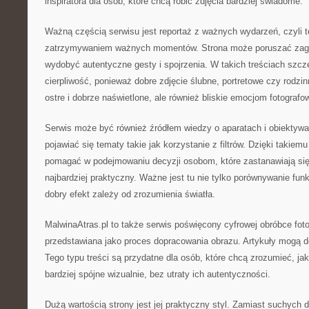
inspiratora dla osób, które chcą robić zdjęcia bardziej świadome.
Ważną częścią serwisu jest reportaż z ważnych wydarzeń, czyli 
zatrzymywaniem ważnych momentów. Strona może poruszać zagad
wydobyć autentyczne gesty i spojrzenia. W takich treściach szc
cierpliwość, ponieważ dobre zdjęcie ślubne, portretowe czy rodzin
ostre i dobrze naświetlone, ale również bliskie emocjom fotograf
Serwis może być również źródłem wiedzy o aparatach i obiektyw
pojawiać się tematy takie jak korzystanie z filtrów. Dzięki takiem
pomagać w podejmowaniu decyzji osobom, które zastanawiają się, 
najbardziej praktyczny. Ważne jest tu nie tylko porównywanie funk
dobry efekt zależy od zrozumienia światła.
MalwinaAtras.pl to także serwis poświęcony cyfrowej obróbce fotog
przedstawiana jako proces dopracowania obrazu. Artykuły mogą do
Tego typu treści są przydatne dla osób, które chcą zrozumieć, jak
bardziej spójne wizualnie, bez utraty ich autentyczności.
Dużą wartością strony jest jej praktyczny styl. Zamiast suchych de