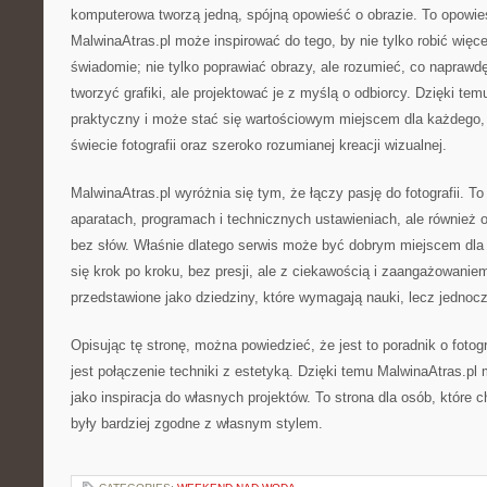
komputerowa tworzą jedną, spójną opowieść o obrazie. To opowie
MalwinaAtras.pl może inspirować do tego, by nie tylko robić więcej 
świadomie; nie tylko poprawiać obrazy, ale rozumieć, co naprawd
tworzyć grafiki, ale projektować je z myślą o odbiorcy. Dzięki te
praktyczny i może stać się wartościowym miejscem dla każdego, 
świecie fotografii oraz szeroko rozumianej kreacji wizualnej.
MalwinaAtras.pl wyróżnia się tym, że łączy pasję do fotografii. To 
aparatach, programach i technicznych ustawieniach, ale również o
bez słów. Właśnie dlatego serwis może być dobrym miejscem dla 
się krok po kroku, bez presji, ale z ciekawością i zaangażowaniem.
przedstawione jako dziedziny, które wymagają nauki, lecz jednoc
Opisując tę stronę, można powiedzieć, że jest to poradnik o fotograf
jest połączenie techniki z estetyką. Dzięki temu MalwinaAtras.
jako inspiracja do własnych projektów. To strona dla osób, które ch
były bardziej zgodne z własnym stylem.