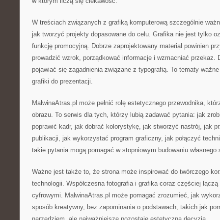
w którym liczą się ciekawość.
W treściach związanych z grafiką komputerową szczególnie waż
jak tworzyć projekty dopasowane do celu. Grafika nie jest tylko o
funkcję promocyjną. Dobrze zaprojektowany materiał powinien prz
prowadzić wzrok, porządkować informacje i wzmacniać przekaz. 
pojawiać się zagadnienia związane z typografią. To tematy ważne 
grafiki do prezentacji.
MalwinaAtras.pl może pełnić rolę estetycznego przewodnika, którz
obrazu. To serwis dla tych, którzy lubią zadawać pytania: jak zrob
poprawić kadr, jak dobrać kolorystykę, jak stworzyć nastrój, jak 
publikacji, jak wykorzystać program graficzny, jak połączyć tech
takie pytania mogą pomagać w stopniowym budowaniu własnego s
Ważne jest także to, że strona może inspirować do twórczego ko
technologii. Współczesna fotografia i grafika coraz częściej łączą
cyfrowymi. MalwinaAtras.pl może pomagać zrozumieć, jak wykor
sposób kreatywny, bez zapominania o podstawach, takich jak pomy
narzędziem, ale najważniejsze pozostaje estetyczna decyzja.