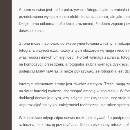
Atutem serwisu jest także pokazywanie fotografii jako rzemiosła i s
przedstawiana wyłącznie jako efekt działania aparatu, ale jako p
Dzięki temu odbiorca może lepiej zrozumieć, że dobre zdjęcie po
doświadczenia.
Strona może inspirować do eksperymentowania z różnymi rodzajami
fotografia przyrodnicza. Każdy z tych obszarów wymaga nieco inn
wrażliwości i innych umiejętności. Portret wymaga zaufania, fotog
na kompozycji przestrzeni, a fotografia ślubna wymaga dyskrecji.
podejściu MalwinaAtras.pl może pokazywać, że fotografia jest dz
Istotnym elementem strony jest również estetyka. Treści mogą z
na świat bardziej twórczo, dostrzegać emocję w spojrzeniu. W foto
drobiazgi decydują o tym, czy zdjęcie jest zwyczajne, czy staje 
więc rozwijać nie tylko umiejętności techniczne, ale także spost
W kontekście edycji zdjęć serwis może pokazywać, że postprodu
sztuczna, lecz raczej przemyślana. Dobrze wykonany retusz może