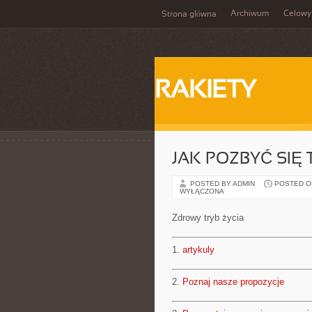
Archiwum
Celowy
Strona główna
RAKIETY
JAK POZBYĆ SIĘ
POSTED BY ADMIN
POSTED ON 
WYŁĄCZONA
Zdrowy tryb życia
1.
artykuly
2.
Poznaj nasze propozycje