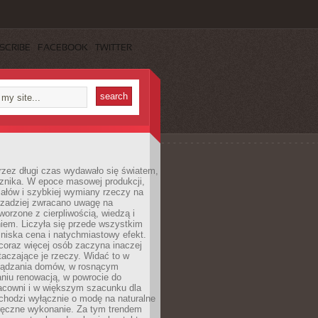
SCRIBE
FACEBOOK
TWITTER
rzez długi czas wydawało się światem,
 znika. W epoce masowej produkcji,
iałów i szybkiej wymiany rzeczy na
rzadziej zwracano uwagę na
worzone z cierpliwością, wiedzą i
iem. Liczyła się przede wszystkim
niska cena i natychmiastowy efekt.
coraz więcej osób zaczyna inaczej
taczające je rzeczy. Widać to w
ządzania domów, w rosnącym
niu renowacją, w powrocie do
racowni i w większym szacunku dla
 chodzi wyłącznie o modę na naturalne
ręczne wykonanie. Za tym trendem