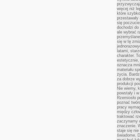
przyzwyczaja
więcej niż l
które szybko 
przestawały 
się poczucie
dochodzi do 
ale wybrać r
przemyślane 
się w tę zmi
jednorazowyc
latami, star
charakter. To
estetycznie,
oznacza mni
materiału sp
życia. Bardz
za dobrze 
produkcji po
Nie wiemy, k
powstały i w
Rzemiosło p
poznać twórc
pracy wymaga
między czło
traktować rz
zaczynamy d
znaczenie. 
staje się nie
świadome. D
musi być luk