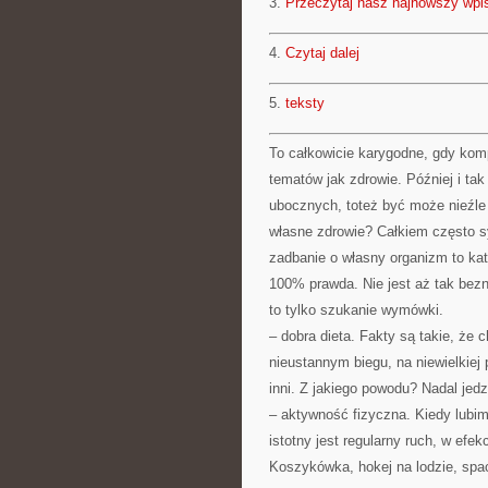
3.
Przeczytaj nasz najnowszy wpi
4.
Czytaj dalej
5.
teksty
To całkowicie karygodne, gdy kom
tematów jak zdrowie. Później i 
ubocznych, toteż być może nieźle 
własne zdrowie? Całkiem często s
zadbanie o własny organizm to kat
100% prawda. Nie jest aż tak bezna
to tylko szukanie wymówki.
– dobra dieta. Fakty są takie, że 
nieustannym biegu, na niewielkiej p
inni. Z jakiego powodu? Nadal jed
– aktywność fizyczna. Kiedy lubi
istotny jest regularny ruch, w ef
Koszykówka, hokej na lodzie, spa