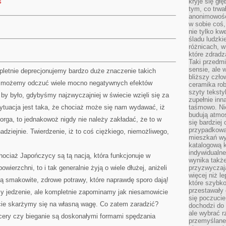
s
kryje się gł
tym, co trwa
anonimowośc
w sobie coś,
nie tylko kwe
śladu ludzki
różnicach, w
które zdradz
Taki przedmi
sensie, ale 
pletnie deprecjonujemy bardzo duże znaczenie takich
bliższy czło
tak możemy odczuć wiele mocno negatywnych efektów
ceramika rob
szyty teksty
by było, gdybyśmy najzwyczajniej w świecie wzięli się za
zupełnie inn
ytuacja jest taka, że chociaż może się nam wydawać, iż
taśmowo. Ni
budują atmos
orga, to jednakowoż nigdy nie należy zakładać, że to w
się bardziej
przypadkowa.
dziejnie. Twierdzenie, iż to coś ciężkiego, niemożliwego,
mieszkań wyg
katalogową 
indywidualn
chociaż Japończycy są tą nacją, która funkcjonuje w
wynika takż
owierzchni, to i tak generalnie żyją o wiele dłużej, aniżeli
przyzwyczaja
więcej niż l
zą smakowite, zdrowe potrawy, które naprawdę sporo dają!
które szybko 
przestawały 
my jedzenie, ale kompletnie zapominamy jak niesamowicie
się poczucie
ekcie skarżymy się na własną wagę. Co zatem zaradzić?
dochodzi do 
ale wybrać r
cery czy bieganie są doskonałymi formami spędzania
przemyślane 