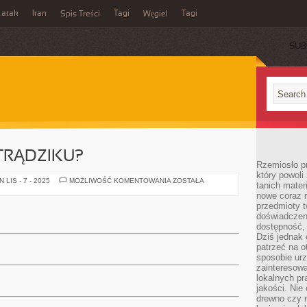
 atak
Iran
Tagi
Tagi
Spis Treści
Węgiel
SUB
 TRĄDZIKU?
Rzemiosło p
który powoli
JAK
LIS - 7 - 2025
MOŻLIWOŚĆ KOMENTOWANIA
ZOSTAŁA
tanich mater
POZBYĆ
nowe coraz 
SIĘ
TRĄDZIKU?
przedmioty t
doświadczen
dostępność, 
Dziś jednak 
patrzeć na o
sposobie ur
zainteresowa
lokalnych p
jakości. Nie
drewno czy 