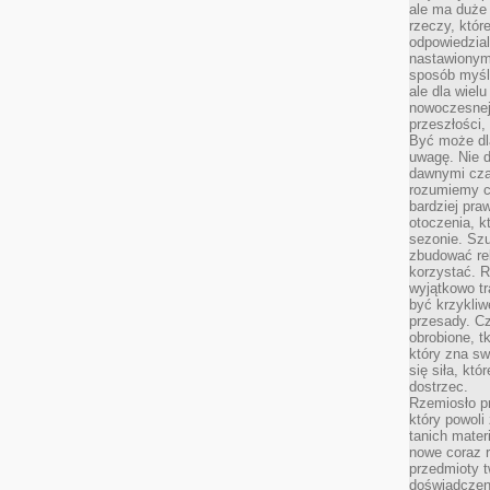
ale ma duże
rzeczy, któr
odpowiedzial
nastawionym 
sposób myśl
ale dla wiel
nowoczesnej 
przeszłości,
Być może dl
uwagę. Nie d
dawnymi czas
rozumiemy c
bardziej pra
otoczenia, k
sezonie. Sz
zbudować rel
korzystać. 
wyjątkowo tr
być krzykli
przesady. C
obrobione, t
który zna sw
się siła, któ
dostrzec.
Rzemiosło p
który powoli
tanich mater
nowe coraz 
przedmioty t
doświadczen