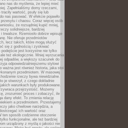
no nas do myślenia, że lepiej mieć
epiej. Zapełnialiśmy domy rzeczami,
traciły wartość, psuły się lub
do nas pasować. W efekcie pojawiło
 przesytu i chaosu. Coraz więcej osób
wniosku, że rozsądniej kupić mniej,
zeczy solidniejsze, bardziej
i trwalsze. Rzemiosło dobrze wpisuje
anę. Nie oferuje przedmiotów
h, lecz takich, które mogą służyć
zeć się z godnością i zyskiwać
 podejście jest korzystne nie tylko
 ale też ekologicznie. Mniej wyrzucania
ej odpadów, a większy szacunek do
rzyja odpowiedzialniejszemu stylowi
o ważna jest również historia, jaka stoi
wykonanym przedmiotem. W masowej
chodzenie rzeczy bywa niewidzialne.
to je stworzył, z czego dokładnie
 jakich warunkach były produkowane.
rzywraca przejrzystość. Możemy
ę, zrozumieć proces i zobaczyć, ile
 dany efekt. To zmienia relację
wiekiem a przedmiotem. Przestajemy
eczy jako chwilowe narzędzia, a
ostrzegać ich wartość oraz
W ten sposób codzienne otoczenie
 tylko funkcjonalne, ale też bardziej
om urządzony z myślą o jakości nie
susowy. Może być prosty, ale spójny,