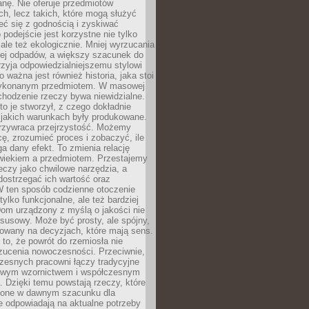
anę. Nie oferuje przedmiotów
h, lecz takich, które mogą służyć
zeć się z godnością i zyskiwać
 podejście jest korzystne nie tylko
 ale też ekologicznie. Mniej wyrzucania
ej odpadów, a większy szacunek do
rzyja odpowiedzialniejszemu stylowi
o ważna jest również historia, jaka stoi
wykonanym przedmiotem. W masowej
chodzenie rzeczy bywa niewidzialne.
to je stworzył, z czego dokładnie
 jakich warunkach były produkowane.
rzywraca przejrzystość. Możemy
ę, zrozumieć proces i zobaczyć, ile
 dany efekt. To zmienia relację
wiekiem a przedmiotem. Przestajemy
eczy jako chwilowe narzędzia, a
ostrzegać ich wartość oraz
W ten sposób codzienne otoczenie
 tylko funkcjonalne, ale też bardziej
om urządzony z myślą o jakości nie
susowy. Może być prosty, ale spójny,
dowany na decyzjach, które mają sens.
 to, że powrót do rzemiosła nie
zucenia nowoczesności. Przeciwnie,
zesnych pracowni łączy tradycyjne
nowym wzornictwem i współczesnym
. Dzięki temu powstają rzeczy, które
ione w dawnym szacunku dla
le odpowiadają na aktualne potrzeby