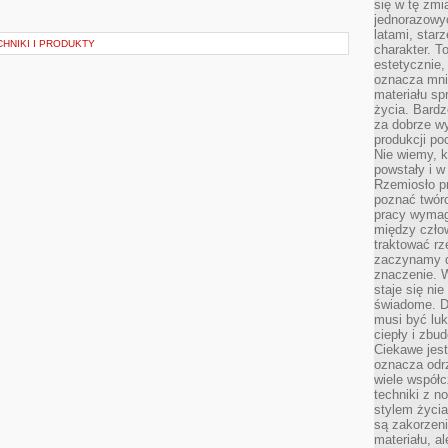
się w tę zmi
jednorazowyc
latami, star
CHNIKI I PRODUKTY
charakter. To
estetycznie,
oznacza mni
materiału sp
życia. Bardz
za dobrze 
produkcji po
Nie wiemy, k
powstały i w
Rzemiosło p
poznać twórc
pracy wymaga
między czło
traktować rz
zaczynamy d
znaczenie. 
staje się nie
świadome. D
musi być luk
ciepły i zbu
Ciekawe jest
oznacza odr
wiele współc
techniki z 
stylem życia
są zakorzen
materiału, a