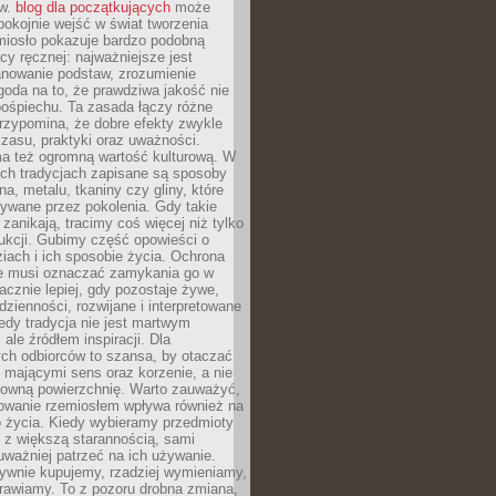
ów.
blog dla początkujących
może
pokojnie wejść w świat tworzenia
emiosło pokazuje bardzo podobną
cy ręcznej: najważniejsze jest
anowanie podstaw, zrozumienie
zgoda na to, że prawdziwa jakość nie
pośpiechu. Ta zasada łączy różne
przypomina, że dobre efekty zwykle
czasu, praktyki oraz uważności.
a też ogromną wartość kulturową. W
ych tradycjach zapisane są sposoby
na, metalu, tkaniny czy gliny, które
ywane przez pokolenia. Gdy takie
 zanikają, tracimy coś więcej niż tylko
ukcji. Gubimy część opowieści o
ziach i ich sposobie życia. Ochrona
ie musi oznaczać zamykania go w
cznie lepiej, gdy pozostaje żywe,
zienności, rozwijane i interpretowane
dy tradycja nie jest martwym
ale źródłem inspiracji. Dla
ch odbiorców to szansa, by otaczać
 mającymi sens oraz korzenie, a nie
ktowną powierzchnię. Warto zauważyć,
sowanie rzemiosłem wpływa również na
 życia. Kiedy wybieramy przedmioty
z większą starannością, sami
ważniej patrzeć na ich używanie.
sywnie kupujemy, rzadziej wymieniamy,
rawiamy. To z pozoru drobna zmiana,