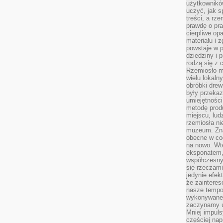
użytkownik
uczyć, jak s
treści, a rz
prawdę o pra
cierpliwe op
materiału i 
powstaje w 
dziedziny i 
rodzą się z 
Rzemiosło m
wielu lokaln
obróbki drew
były przekaz
umiejętności
metodę prod
miejscu, lud
rzemiosła n
muzeum. Zna
obecne w cod
na nowo. Wte
eksponatem, 
współczesny
się rzeczami
jedynie efe
że zaintere
nasze tempo
wykonywane 
zaczynamy u
Mniej impul
częściej nap