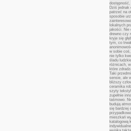
dostępność, 
Dziś jednak 
patrzeć na o
sposobie ur
zainteresowa
lokalnych p
jakości. Nie
drewno czy 
kryje się gł
tym, co trwa
anonimowośc
w sobie coś,
nie tylko kwe
śladu ludzki
różnicach, w
które zdradz
Taki przedmi
sensie, ale 
bliższy czło
ceramika rob
szyty teksty
zupełnie inn
taśmowo. Ni
budują atmos
się bardziej
przypadkowa.
mieszkań wyg
katalogową 
indywidualn
wynika takż