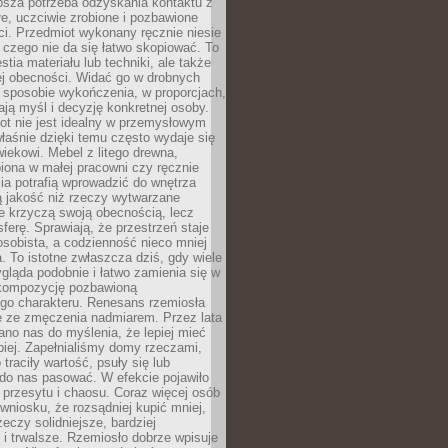
ębsza potrzeba odzyskania kontaktu z
łe, uczciwie zrobione i pozbawione
i. Przedmiot wykonany ręcznie niesie
 czego nie da się łatwo skopiować. To
stia materiału lub techniki, ale także
ej obecności. Widać go w drobnych
 sposobie wykończenia, w proporcjach,
ają myśl i decyzję konkretnej osoby.
ot nie jest idealny w przemysłowym
właśnie dzięki temu często wydaje się
wiekowi. Mebel z litego drewna,
iona w małej pracowni czy ręcznie
lia potrafią wprowadzić do wnętrza
ą jakość niż rzeczy wytwarzane
e krzyczą swoją obecnością, lecz
ferę. Sprawiają, że przestrzeń staje
 osobista, a codzienność nieco mniej
 To istotne zwłaszcza dziś, gdy wiele
ląda podobnie i łatwo zamienia się w
kompozycję pozbawioną
ego charakteru. Renesans rzemiosła
e ze zmęczenia nadmiarem. Przez lata
no nas do myślenia, że lepiej mieć
epiej. Zapełnialiśmy domy rzeczami,
traciły wartość, psuły się lub
do nas pasować. W efekcie pojawiło
 przesytu i chaosu. Coraz więcej osób
wniosku, że rozsądniej kupić mniej,
zeczy solidniejsze, bardziej
i trwalsze. Rzemiosło dobrze wpisuje