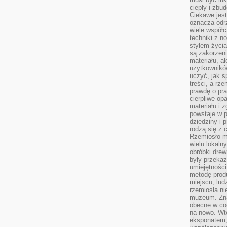
ciepły i zbu
Ciekawe jest
oznacza odr
wiele współc
techniki z 
stylem życia
są zakorzen
materiału, a
użytkownik
uczyć, jak s
treści, a rz
prawdę o pra
cierpliwe op
materiału i 
powstaje w 
dziedziny i 
rodzą się z 
Rzemiosło m
wielu lokaln
obróbki drew
były przekaz
umiejętności
metodę prod
miejscu, lud
rzemiosła n
muzeum. Zna
obecne w cod
na nowo. Wte
eksponatem, 