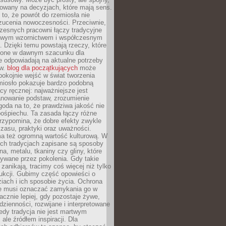
dowany na decyzjach, które mają sens.
 to, że powrót do rzemiosła nie
zucenia nowoczesności. Przeciwnie,
zesnych pracowni łączy tradycyjne
nowym wzornictwem i współczesnym
. Dzięki temu powstają rzeczy, które
ione w dawnym szacunku dla
le odpowiadają na aktualne potrzeby
ów.
blog dla początkujących
może
pokojnie wejść w świat tworzenia
emiosło pokazuje bardzo podobną
cy ręcznej: najważniejsze jest
anowanie podstaw, zrozumienie
zgoda na to, że prawdziwa jakość nie
pośpiechu. Ta zasada łączy różne
przypomina, że dobre efekty zwykle
czasu, praktyki oraz uważności.
a też ogromną wartość kulturową. W
ych tradycjach zapisane są sposoby
na, metalu, tkaniny czy gliny, które
ywane przez pokolenia. Gdy takie
 zanikają, tracimy coś więcej niż tylko
ukcji. Gubimy część opowieści o
ziach i ich sposobie życia. Ochrona
ie musi oznaczać zamykania go w
cznie lepiej, gdy pozostaje żywe,
zienności, rozwijane i interpretowane
dy tradycja nie jest martwym
ale źródłem inspiracji. Dla