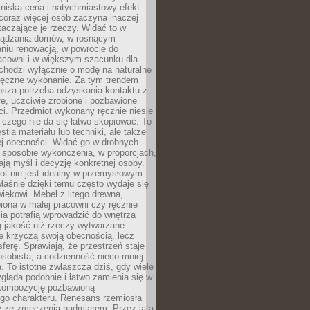
niska cena i natychmiastowy efekt.
coraz więcej osób zaczyna inaczej
taczające je rzeczy. Widać to w
ządzania domów, w rosnącym
niu renowacją, w powrocie do
racowni i w większym szacunku dla
 chodzi wyłącznie o modę na naturalne
ręczne wykonanie. Za tym trendem
ębsza potrzeba odzyskania kontaktu z
łe, uczciwie zrobione i pozbawione
i. Przedmiot wykonany ręcznie niesie
 czego nie da się łatwo skopiować. To
stia materiału lub techniki, ale także
ej obecności. Widać go w drobnych
 sposobie wykończenia, w proporcjach,
ają myśl i decyzję konkretnej osoby.
ot nie jest idealny w przemysłowym
właśnie dzięki temu często wydaje się
wiekowi. Mebel z litego drewna,
iona w małej pracowni czy ręcznie
lia potrafią wprowadzić do wnętrza
ą jakość niż rzeczy wytwarzane
e krzyczą swoją obecnością, lecz
ferę. Sprawiają, że przestrzeń staje
 osobista, a codzienność nieco mniej
 To istotne zwłaszcza dziś, gdy wiele
ląda podobnie i łatwo zamienia się w
kompozycję pozbawioną
ego charakteru. Renesans rzemiosła
e ze zmęczenia nadmiarem. Przez lata