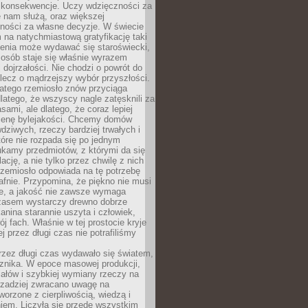
 konsekwencje. Uczy wdzięczności za
e nam służą, oraz większej
ności za własne decyzje. W świecie
na natychmiastową gratyfikację taki
enia może wydawać się staroświecki,
u osób staje się właśnie wyrazem
dojrzałości. Nie chodzi o powrót do
 lecz o mądrzejszy wybór przyszłości.
atego rzemiosło znów przyciąga
latego, że wszyscy nagle zatęsknili za
ami, ale dlatego, że coraz lepiej
enę bylejakości. Chcemy domów
wdziwych, rzeczy bardziej trwałych i
tóre nie rozpada się po jednym
ukamy przedmiotów, z którymi da się
ację, a nie tylko przez chwilę z nich
Rzemiosło odpowiada na tę potrzebę
afnie. Przypomina, że piękno nie musi
we, a jakość nie zawsze wymaga
zasem wystarczy drewno dobrze
kanina starannie uszyta i człowiek,
ój fach. Właśnie w tej prostocie kryje
rej przez długi czas nie potrafiliśmy
rzez długi czas wydawało się światem,
 znika. W epoce masowej produkcji,
iałów i szybkiej wymiany rzeczy na
rzadziej zwracano uwagę na
worzone z cierpliwością, wiedzą i
iem. Liczyła się przede wszystkim