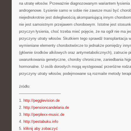
na utratę włosów. Przeważnie diagnozowanym wariantem łysienia 
androgenowe. Łysienie samo w sobie nie zawsze musi być chorob
niejednokrotnie jest dolegliwością akompaniującą innym chorobo
nie jest samoistnym przejawem chorobowym. Istotne jest stosun
przyczyn łysienia, choć trzeba mieć pojęcie, że na ogół nie ma jed
przyczyny utraty włosów. Skutkiem tego sprawdź transplantacja w
wymieniane elementy chorobotwórcze to jednakże pomiędzy inny
(głównie środków alkilowych oraz antymetabolicznych), zatrucie p
uwarunkowania genetyczne, choroby chroniczne, zaniedbania hig
hormonalne. U osób dorosłych mogą występować przeróżne rodzaj
przyczyny utraty włosów, podejmowane są rozmaite metody terapi
źródło:
———————————
1.
http://pegglevision.de
2.
http://pensioncandelaria.de
3.
http://perplexx-music.de
4.
http://pestabuku.info
5.
kliknij aby zobaczyć