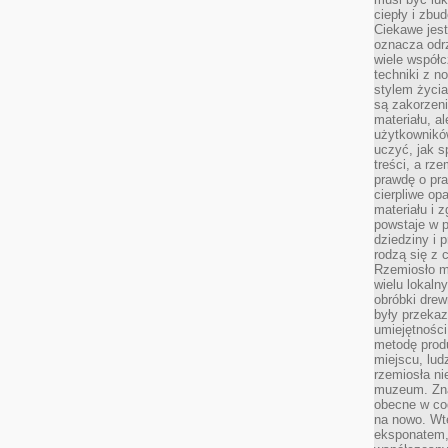
ciepły i zbu
Ciekawe jest
oznacza odr
wiele współc
techniki z 
stylem życia
są zakorzen
materiału, a
użytkownik
uczyć, jak s
treści, a rz
prawdę o pra
cierpliwe op
materiału i 
powstaje w 
dziedziny i 
rodzą się z 
Rzemiosło m
wielu lokaln
obróbki drew
były przekaz
umiejętności
metodę prod
miejscu, lud
rzemiosła n
muzeum. Zna
obecne w cod
na nowo. Wte
eksponatem, 