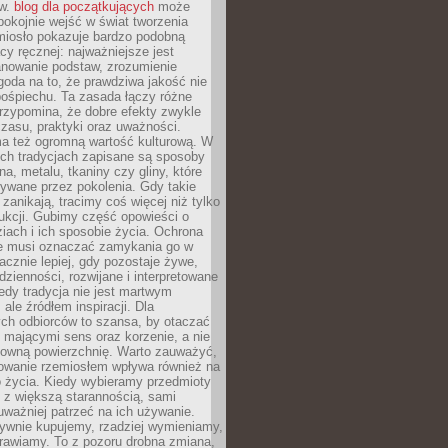
ów.
blog dla początkujących
może
pokojnie wejść w świat tworzenia
emiosło pokazuje bardzo podobną
cy ręcznej: najważniejsze jest
anowanie podstaw, zrozumienie
zgoda na to, że prawdziwa jakość nie
pośpiechu. Ta zasada łączy różne
przypomina, że dobre efekty zwykle
czasu, praktyki oraz uważności.
a też ogromną wartość kulturową. W
ych tradycjach zapisane są sposoby
na, metalu, tkaniny czy gliny, które
ywane przez pokolenia. Gdy takie
 zanikają, tracimy coś więcej niż tylko
ukcji. Gubimy część opowieści o
ziach i ich sposobie życia. Ochrona
ie musi oznaczać zamykania go w
cznie lepiej, gdy pozostaje żywe,
zienności, rozwijane i interpretowane
dy tradycja nie jest martwym
ale źródłem inspiracji. Dla
ch odbiorców to szansa, by otaczać
 mającymi sens oraz korzenie, a nie
ktowną powierzchnię. Warto zauważyć,
sowanie rzemiosłem wpływa również na
 życia. Kiedy wybieramy przedmioty
z większą starannością, sami
ważniej patrzeć na ich używanie.
sywnie kupujemy, rzadziej wymieniamy,
rawiamy. To z pozoru drobna zmiana,