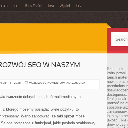
 atak
Iran
Tagi
Tagi
Spis Treści
Węgiel
SUB
 ROZWÓJ SEO W NASZYM
Rzemiosło p
który powoli
tanich mater
nowe coraz 
BARDZO
LIP - 5 - 2025
MOŻLIWOŚĆ KOMENTOWANIA
ZOSTAŁA
przedmioty t
SZYBKI
ROZWÓJ
doświadczen
SEO
dostępność, 
W
twia tworzenie dobrych urządzeń multimedialnych
NASZYM
Dziś jednak 
KRAJU
patrzeć na o
sposobie ur
 z którego możemy posiadać wiele pożytku, to
zainteresowa
lokalnych p
 przenośny. Warto zanotować, że taki sprzęt może
jakości. Nie
 Są one połączone z funkcjami, jakie posiada szablonowy
drewno czy 