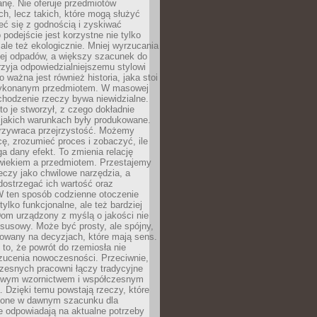
anę. Nie oferuje przedmiotów
h, lecz takich, które mogą służyć
zeć się z godnością i zyskiwać
 podejście jest korzystne nie tylko
 ale też ekologicznie. Mniej wyrzucania
ej odpadów, a większy szacunek do
rzyja odpowiedzialniejszemu stylowi
o ważna jest również historia, jaka stoi
wykonanym przedmiotem. W masowej
chodzenie rzeczy bywa niewidzialne.
to je stworzył, z czego dokładnie
 jakich warunkach były produkowane.
rzywraca przejrzystość. Możemy
ę, zrozumieć proces i zobaczyć, ile
 dany efekt. To zmienia relację
wiekiem a przedmiotem. Przestajemy
eczy jako chwilowe narzędzia, a
ostrzegać ich wartość oraz
W ten sposób codzienne otoczenie
 tylko funkcjonalne, ale też bardziej
om urządzony z myślą o jakości nie
susowy. Może być prosty, ale spójny,
dowany na decyzjach, które mają sens.
 to, że powrót do rzemiosła nie
zucenia nowoczesności. Przeciwnie,
zesnych pracowni łączy tradycyjne
nowym wzornictwem i współczesnym
. Dzięki temu powstają rzeczy, które
ione w dawnym szacunku dla
le odpowiadają na aktualne potrzeby