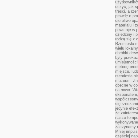
użytkownik
uczyć, jak s
treści, a rz
prawdę o pra
cierpliwe op
materiału i 
powstaje w 
dziedziny i 
rodzą się z 
Rzemiosło m
wielu lokaln
obróbki drew
były przekaz
umiejętności
metodę prod
miejscu, lud
rzemiosła n
muzeum. Zna
obecne w cod
na nowo. Wte
eksponatem, 
współczesny
się rzeczami
jedynie efe
że zaintere
nasze tempo
wykonywane 
zaczynamy u
Mniej impul
częściej nap