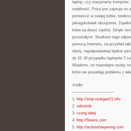
laptop, czy stacjonarny komputer.
mobilność. Poza tym zajmuje on w
pomieścić w swojej torbie, torebce
jakiegokolwiek obciążenia. Zupełn
które są dosyć ciężkie. Dzięki n
pozostałymi. Skutkiem tego odpowi
pomocą Internetu, na przykład taki 
oferty, najodpowiedniej będzie wz
do 10. W przypadku laptopów 7 ca
Wiadomo, że miarodajne osoby mog
które nie posiadają problemu z w
źródło:
———————————
1.
http://stop-stuttgart21.info
2.
odnośnik
3.
czytaj dalej
4.
http://5teens.com
5.
http://actionsharpening.com