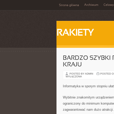
Archiwum
Celowy
Strona główna
RAKIETY
BARDZO SZYBKI
KRAJU
POSTED BY ADMIN
POSTED ON 
WYŁĄCZONA
Informatyka w sporym stopniu uła
Wybitnie znakomitym urządzeniem,
ograniczony do minimum komputer
zagwarantować nam dużo atrakcji.