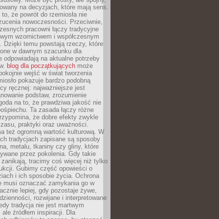
dowany na decyzjach, które mają sens.
 to, że powrót do rzemiosła nie
zucenia nowoczesności. Przeciwnie,
zesnych pracowni łączy tradycyjne
nowym wzornictwem i współczesnym
. Dzięki temu powstają rzeczy, które
ione w dawnym szacunku dla
le odpowiadają na aktualne potrzeby
ów.
blog dla początkujących
może
pokojnie wejść w świat tworzenia
emiosło pokazuje bardzo podobną
cy ręcznej: najważniejsze jest
anowanie podstaw, zrozumienie
zgoda na to, że prawdziwa jakość nie
pośpiechu. Ta zasada łączy różne
przypomina, że dobre efekty zwykle
czasu, praktyki oraz uważności.
a też ogromną wartość kulturową. W
ych tradycjach zapisane są sposoby
na, metalu, tkaniny czy gliny, które
ywane przez pokolenia. Gdy takie
 zanikają, tracimy coś więcej niż tylko
ukcji. Gubimy część opowieści o
ziach i ich sposobie życia. Ochrona
ie musi oznaczać zamykania go w
cznie lepiej, gdy pozostaje żywe,
zienności, rozwijane i interpretowane
dy tradycja nie jest martwym
ale źródłem inspiracji. Dla