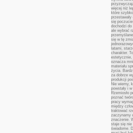
przyzwyczaja
więcej niż l
które szybko 
przestawały 
się poczucie
dochodzi do 
ale wybrać r
przemyślane 
się w tę zmi
jednorazowyc
latami, star
charakter. To
estetycznie,
oznacza mni
materiału sp
życia. Bardz
za dobrze 
produkcji po
Nie wiemy, k
powstały i w
Rzemiosło p
poznać twórc
pracy wymaga
między czło
traktować rz
zaczynamy d
znaczenie. 
staje się nie
świadome. D
musi być luk