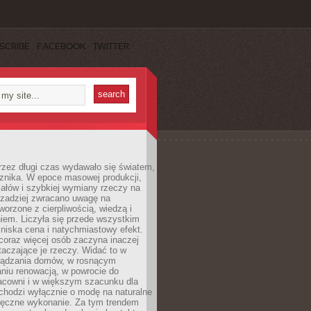
SCRIBE
FACEBOOK
TWITTER
rzez długi czas wydawało się światem,
 znika. W epoce masowej produkcji,
iałów i szybkiej wymiany rzeczy na
rzadziej zwracano uwagę na
worzone z cierpliwością, wiedzą i
iem. Liczyła się przede wszystkim
niska cena i natychmiastowy efekt.
coraz więcej osób zaczyna inaczej
taczające je rzeczy. Widać to w
ządzania domów, w rosnącym
niu renowacją, w powrocie do
racowni i w większym szacunku dla
 chodzi wyłącznie o modę na naturalne
ręczne wykonanie. Za tym trendem