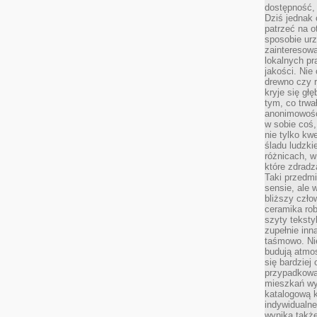
dostępność, 
Dziś jednak 
patrzeć na o
sposobie ur
zainteresowa
lokalnych p
jakości. Nie
drewno czy 
kryje się gł
tym, co trwa
anonimowośc
w sobie coś,
nie tylko kwe
śladu ludzki
różnicach, w
które zdradz
Taki przedmi
sensie, ale 
bliższy czło
ceramika rob
szyty teksty
zupełnie inn
taśmowo. Ni
budują atmos
się bardziej
przypadkowa.
mieszkań wyg
katalogową 
indywidualn
wynika takż