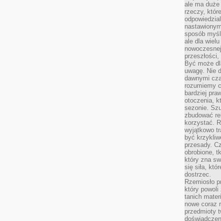
ale ma duże
rzeczy, któr
odpowiedzial
nastawionym 
sposób myśl
ale dla wiel
nowoczesnej 
przeszłości,
Być może dl
uwagę. Nie d
dawnymi czas
rozumiemy c
bardziej pra
otoczenia, k
sezonie. Sz
zbudować rel
korzystać. 
wyjątkowo tr
być krzykli
przesady. C
obrobione, t
który zna sw
się siła, któ
dostrzec.
Rzemiosło p
który powoli
tanich mater
nowe coraz 
przedmioty t
doświadczen