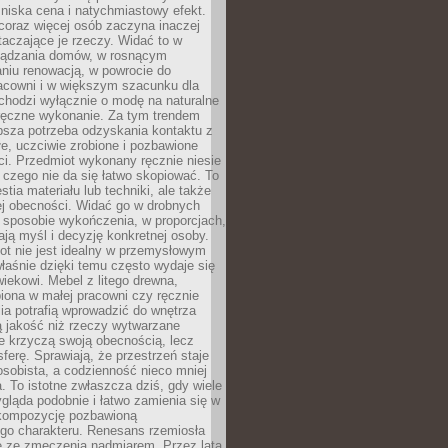
niska cena i natychmiastowy efekt.
coraz więcej osób zaczyna inaczej
taczające je rzeczy. Widać to w
ządzania domów, w rosnącym
niu renowacją, w powrocie do
racowni i w większym szacunku dla
 chodzi wyłącznie o modę na naturalne
ręczne wykonanie. Za tym trendem
ębsza potrzeba odzyskania kontaktu z
łe, uczciwie zrobione i pozbawione
i. Przedmiot wykonany ręcznie niesie
 czego nie da się łatwo skopiować. To
stia materiału lub techniki, ale także
ej obecności. Widać go w drobnych
 sposobie wykończenia, w proporcjach,
ają myśl i decyzję konkretnej osoby.
ot nie jest idealny w przemysłowym
właśnie dzięki temu często wydaje się
wiekowi. Mebel z litego drewna,
iona w małej pracowni czy ręcznie
lia potrafią wprowadzić do wnętrza
ą jakość niż rzeczy wytwarzane
e krzyczą swoją obecnością, lecz
ferę. Sprawiają, że przestrzeń staje
 osobista, a codzienność nieco mniej
 To istotne zwłaszcza dziś, gdy wiele
ląda podobnie i łatwo zamienia się w
kompozycję pozbawioną
ego charakteru. Renesans rzemiosła
e ze zmęczenia nadmiarem. Przez lata