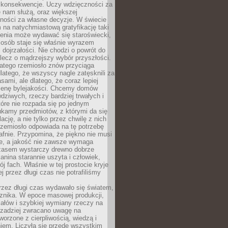
 konsekwencje. Uczy wdzięczności za
e nam służą, oraz większej
ności za własne decyzje. W świecie
na natychmiastową gratyfikację taki
enia może wydawać się staroświecki,
u osób staje się właśnie wyrazem
dojrzałości. Nie chodzi o powrót do
 lecz o mądrzejszy wybór przyszłości.
atego rzemiosło znów przyciąga
latego, że wszyscy nagle zatęsknili za
ami, ale dlatego, że coraz lepiej
enę bylejakości. Chcemy domów
wdziwych, rzeczy bardziej trwałych i
tóre nie rozpada się po jednym
ukamy przedmiotów, z którymi da się
ację, a nie tylko przez chwilę z nich
Rzemiosło odpowiada na tę potrzebę
afnie. Przypomina, że piękno nie musi
we, a jakość nie zawsze wymaga
zasem wystarczy drewno dobrze
kanina starannie uszyta i człowiek,
ój fach. Właśnie w tej prostocie kryje
rej przez długi czas nie potrafiliśmy
rzez długi czas wydawało się światem,
 znika. W epoce masowej produkcji,
iałów i szybkiej wymiany rzeczy na
rzadziej zwracano uwagę na
worzone z cierpliwością, wiedzą i
iem. Liczyła się przede wszystkim