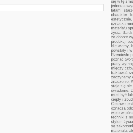
się w tę zmi
jednorazowyc
latami, star
charakter. To
estetycznie,
oznacza mni
materiału sp
życia. Bardz
za dobrze 
produkcji po
Nie wiemy, k
powstały i w
Rzemiosło p
poznać twórc
pracy wymaga
między czło
traktować rz
zaczynamy d
znaczenie. 
staje się nie
świadome. D
musi być luk
ciepły i zbu
Ciekawe jest
oznacza odr
wiele współc
techniki z 
stylem życia
są zakorzen
materiału, a