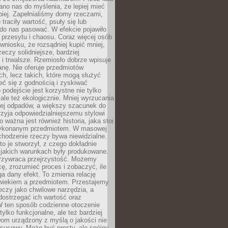
no nas do myślenia, że lepiej mieć
epiej. Zapełnialiśmy domy rzeczami,
traciły wartość, psuły się lub
do nas pasować. W efekcie pojawiło
 przesytu i chaosu. Coraz więcej osób
wniosku, że rozsądniej kupić mniej,
zeczy solidniejsze, bardziej
i trwalsze. Rzemiosło dobrze wpisuje
anę. Nie oferuje przedmiotów
h, lecz takich, które mogą służyć
zeć się z godnością i zyskiwać
 podejście jest korzystne nie tylko
 ale też ekologicznie. Mniej wyrzucania
ej odpadów, a większy szacunek do
rzyja odpowiedzialniejszemu stylowi
o ważna jest również historia, jaka stoi
wykonanym przedmiotem. W masowej
chodzenie rzeczy bywa niewidzialne.
to je stworzył, z czego dokładnie
 jakich warunkach były produkowane.
rzywraca przejrzystość. Możemy
ę, zrozumieć proces i zobaczyć, ile
 dany efekt. To zmienia relację
wiekiem a przedmiotem. Przestajemy
eczy jako chwilowe narzędzia, a
ostrzegać ich wartość oraz
W ten sposób codzienne otoczenie
 tylko funkcjonalne, ale też bardziej
om urządzony z myślą o jakości nie
susowy. Może być prosty, ale spójny,