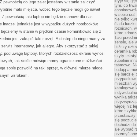
kryje się gł
 Z pewnością do jego zalet jesteśmy w stanie zaliczyć
tym, co trwa
ybitnie mało miejsca, wobec tego będzie mogli go nawet
anonimowośc
w sobie coś,
. Z pewnością taki laptop nie będzie stanowił dla nas
nie tylko kwe
śladu ludzki
ie inaczej jednakże jest w wypadku dużych notebooków,
różnicach, w
im będziemy w stanie w prędkim czasie komunikować się z
które zdradz
Taki przedmi
ednio jest zakupić taki sprzęt. A dostęp do niego mamy za
sensie, ale 
serwis internetowy, jak allegro. Aby skorzystać z takiej
bliższy czło
ceramika rob
iąć pod uwagę laptopy, których rozdzielczość ekranu wynosi
szyty teksty
zupełnie inn
lowych, tak ściśle mówiąc mamy ograniczone możliwości.
taśmowo. Ni
ą sobie pozwolić na taki sprzęt, w głównej mierze młode,
budują atmos
się bardziej
łasnym wzrokiem.
przypadkowa.
mieszkań wyg
katalogową 
indywidualn
wynika takż
przyzwyczaja
więcej niż l
które szybko 
przestawały 
się poczucie
dochodzi do 
ale wybrać r
przemyślane 