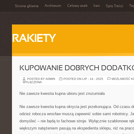
Archiwum
Celowy atak
Iran
Ta
Strona główna
Spis Treści
RAKIETY
KUPOWANIE DOBRYCH DODAT
POSTED BY ADMIN
POSTED ON LIP - 14 - 2025
MOŻLIWOŚĆ 
WYŁĄCZONA
Nie zawsze kwestia kupna ubioru jest zrozumiała
Nie zawsze kwestia kupna okrycia jest przekonująca. Od czasu d
odzież robocza wrocław muszą zapewnić sobie sami robotnicy. 
domyśleć – nie będą to fachowe stroje. Wyłącznie szablonowe ręka
większym natężeniem pasują na ekspedienta sklepu, niż na pracow