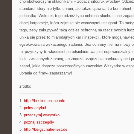
chorobotwórczymi składnikami – zobacz sitodruk wrocław. Odzież
standard, który nie tylko chroni, ale także ujawnia, że kontrahen
jednostką. Wskutek tego odzież typu ochrona słuchu i inne zagad
danej korporacje, która zajmuje się wprawnymi usługami. To mot
tego, żeby zakupywać taką odzież ochronną na rzecz swoich ludz
unika się przez to miarodajnych kar i inspekcji, które mogą nawi
egzekwowania wskazanego zadania. Bez ochrony nie ma mowy o d
tej przyczyny to właściciel przedsiębiorstwa jest odpowiedzialny
ludzi związanych z pracą, co znaczą urządzenia asekuracyjne i 
zasad, jakie dotyczą poszczególnych zawodów. Wszystko w aspek
ubrania do firmy- zapraszamy!
źródło:
———————————
1.
http://beeline-online.info
2.
pełny artykuł
3.
przeczytaj wszystko
4.
poznaj szczegóły
5.
http://bergschuhe-test.de