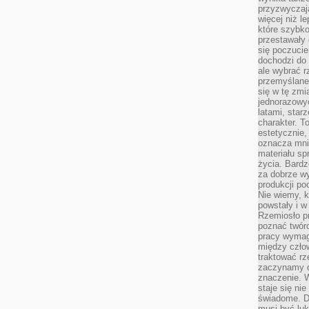
przyzwyczaja
więcej niż l
które szybko 
przestawały 
się poczucie
dochodzi do 
ale wybrać r
przemyślane 
się w tę zmi
jednorazowyc
latami, star
charakter. To
estetycznie,
oznacza mni
materiału sp
życia. Bardz
za dobrze 
produkcji po
Nie wiemy, k
powstały i w
Rzemiosło p
poznać twórc
pracy wymaga
między czło
traktować rz
zaczynamy d
znaczenie. 
staje się nie
świadome. D
musi być luk