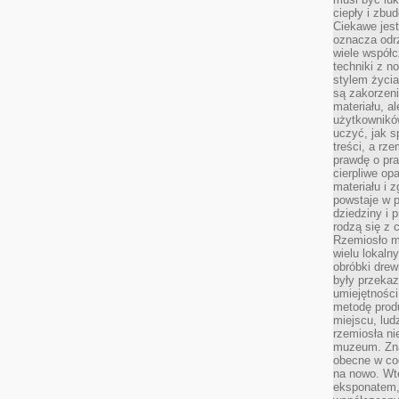
ciepły i zbu
Ciekawe jest
oznacza odr
wiele współc
techniki z 
stylem życia
są zakorzen
materiału, a
użytkownik
uczyć, jak s
treści, a rz
prawdę o pra
cierpliwe op
materiału i 
powstaje w 
dziedziny i 
rodzą się z 
Rzemiosło m
wielu lokaln
obróbki drew
były przekaz
umiejętności
metodę prod
miejscu, lud
rzemiosła n
muzeum. Zna
obecne w cod
na nowo. Wte
eksponatem, 