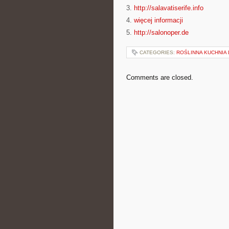
3.
http://salavatiserife.info
4.
więcej informacji
5.
http://salonoper.de
CATEGORIES:
ROŚLINNA KUCHNIA
Comments are closed.