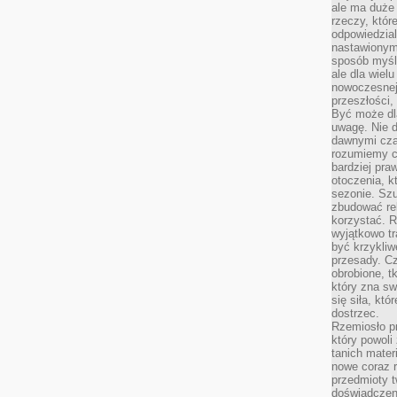
ale ma duże
rzeczy, któr
odpowiedzial
nastawionym 
sposób myśl
ale dla wiel
nowoczesnej 
przeszłości,
Być może dl
uwagę. Nie d
dawnymi czas
rozumiemy c
bardziej pra
otoczenia, k
sezonie. Sz
zbudować rel
korzystać. 
wyjątkowo tr
być krzykli
przesady. C
obrobione, t
który zna sw
się siła, któ
dostrzec.
Rzemiosło p
który powoli
tanich mater
nowe coraz 
przedmioty t
doświadczen