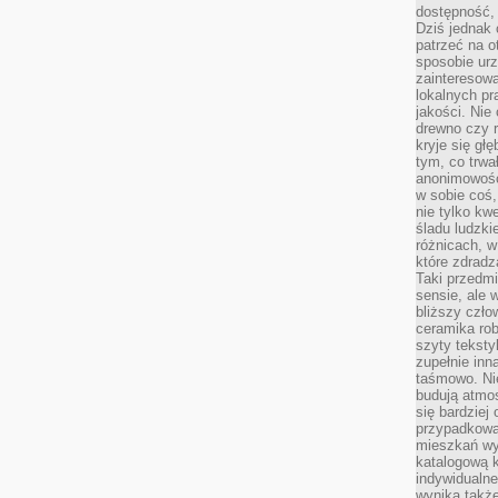
dostępność, 
Dziś jednak 
patrzeć na o
sposobie ur
zainteresowa
lokalnych p
jakości. Nie
drewno czy 
kryje się gł
tym, co trwa
anonimowośc
w sobie coś,
nie tylko kwe
śladu ludzki
różnicach, w
które zdradz
Taki przedmi
sensie, ale 
bliższy czło
ceramika rob
szyty teksty
zupełnie inn
taśmowo. Ni
budują atmos
się bardziej
przypadkowa.
mieszkań wyg
katalogową 
indywidualn
wynika takż