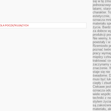
się w tę zmi
jednorazowyc
latami, star
charakter. To
estetycznie,
oznacza mni
materiału sp
 DLA POCZĄTKUJĄCYCH
życia. Bardz
za dobrze 
produkcji po
Nie wiemy, k
powstały i w
Rzemiosło p
poznać twórc
pracy wymaga
między czło
traktować rz
zaczynamy d
znaczenie. 
staje się nie
świadome. D
musi być luk
ciepły i zbu
Ciekawe jest
oznacza odr
wiele współc
techniki z 
stylem życia
są zakorzen
materiału, a