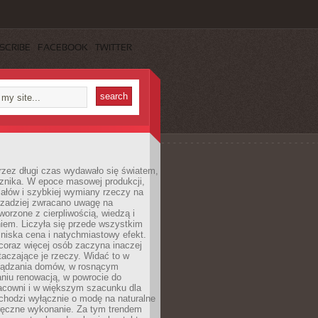
SCRIBE
FACEBOOK
TWITTER
rzez długi czas wydawało się światem,
 znika. W epoce masowej produkcji,
iałów i szybkiej wymiany rzeczy na
rzadziej zwracano uwagę na
worzone z cierpliwością, wiedzą i
iem. Liczyła się przede wszystkim
niska cena i natychmiastowy efekt.
coraz więcej osób zaczyna inaczej
taczające je rzeczy. Widać to w
ządzania domów, w rosnącym
niu renowacją, w powrocie do
racowni i w większym szacunku dla
 chodzi wyłącznie o modę na naturalne
ręczne wykonanie. Za tym trendem