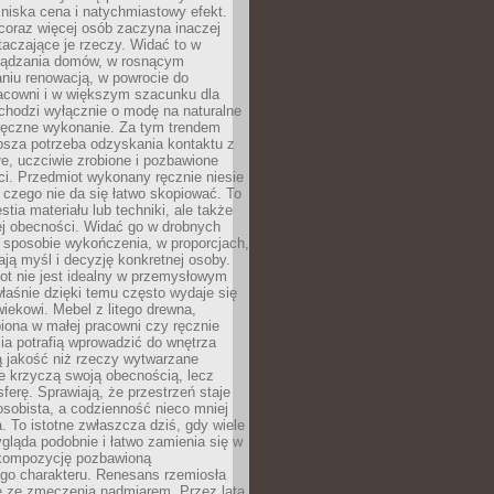
niska cena i natychmiastowy efekt.
coraz więcej osób zaczyna inaczej
taczające je rzeczy. Widać to w
ządzania domów, w rosnącym
niu renowacją, w powrocie do
racowni i w większym szacunku dla
 chodzi wyłącznie o modę na naturalne
ręczne wykonanie. Za tym trendem
ębsza potrzeba odzyskania kontaktu z
łe, uczciwie zrobione i pozbawione
i. Przedmiot wykonany ręcznie niesie
 czego nie da się łatwo skopiować. To
stia materiału lub techniki, ale także
ej obecności. Widać go w drobnych
 sposobie wykończenia, w proporcjach,
ają myśl i decyzję konkretnej osoby.
ot nie jest idealny w przemysłowym
właśnie dzięki temu często wydaje się
wiekowi. Mebel z litego drewna,
iona w małej pracowni czy ręcznie
lia potrafią wprowadzić do wnętrza
ą jakość niż rzeczy wytwarzane
e krzyczą swoją obecnością, lecz
ferę. Sprawiają, że przestrzeń staje
 osobista, a codzienność nieco mniej
 To istotne zwłaszcza dziś, gdy wiele
ląda podobnie i łatwo zamienia się w
kompozycję pozbawioną
ego charakteru. Renesans rzemiosła
e ze zmęczenia nadmiarem. Przez lata