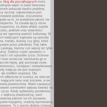
ów.
blog dla początkujących
może
pokojnie wejść w świat tworzenia
emiosło pokazuje bardzo podobną
cy ręcznej: najważniejsze jest
anowanie podstaw, zrozumienie
zgoda na to, że prawdziwa jakość nie
pośpiechu. Ta zasada łączy różne
przypomina, że dobre efekty zwykle
czasu, praktyki oraz uważności.
a też ogromną wartość kulturową. W
ych tradycjach zapisane są sposoby
na, metalu, tkaniny czy gliny, które
ywane przez pokolenia. Gdy takie
 zanikają, tracimy coś więcej niż tylko
ukcji. Gubimy część opowieści o
ziach i ich sposobie życia. Ochrona
ie musi oznaczać zamykania go w
cznie lepiej, gdy pozostaje żywe,
zienności, rozwijane i interpretowane
dy tradycja nie jest martwym
ale źródłem inspiracji. Dla
ch odbiorców to szansa, by otaczać
 mającymi sens oraz korzenie, a nie
ktowną powierzchnię. Warto zauważyć,
sowanie rzemiosłem wpływa również na
 życia. Kiedy wybieramy przedmioty
z większą starannością, sami
ważniej patrzeć na ich używanie.
sywnie kupujemy, rzadziej wymieniamy,
rawiamy. To z pozoru drobna zmiana,