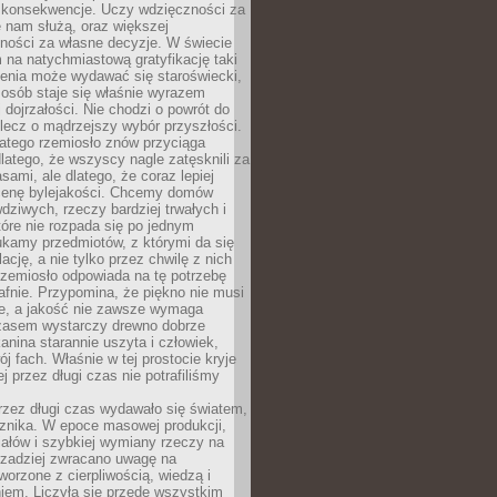
 konsekwencje. Uczy wdzięczności za
e nam służą, oraz większej
ności za własne decyzje. W świecie
na natychmiastową gratyfikację taki
enia może wydawać się staroświecki,
u osób staje się właśnie wyrazem
dojrzałości. Nie chodzi o powrót do
 lecz o mądrzejszy wybór przyszłości.
atego rzemiosło znów przyciąga
latego, że wszyscy nagle zatęsknili za
ami, ale dlatego, że coraz lepiej
enę bylejakości. Chcemy domów
wdziwych, rzeczy bardziej trwałych i
tóre nie rozpada się po jednym
ukamy przedmiotów, z którymi da się
ację, a nie tylko przez chwilę z nich
Rzemiosło odpowiada na tę potrzebę
afnie. Przypomina, że piękno nie musi
we, a jakość nie zawsze wymaga
zasem wystarczy drewno dobrze
kanina starannie uszyta i człowiek,
ój fach. Właśnie w tej prostocie kryje
rej przez długi czas nie potrafiliśmy
rzez długi czas wydawało się światem,
 znika. W epoce masowej produkcji,
iałów i szybkiej wymiany rzeczy na
rzadziej zwracano uwagę na
worzone z cierpliwością, wiedzą i
iem. Liczyła się przede wszystkim