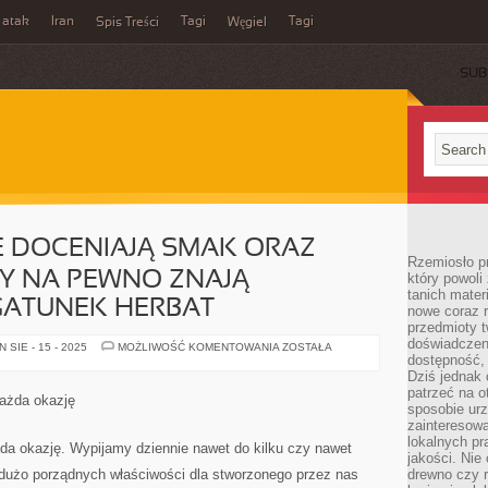
 atak
Iran
Tagi
Tagi
Spis Treści
Węgiel
SUB
E DOCENIAJĄ SMAK ORAZ
Rzemiosło p
Y NA PEWNO ZNAJĄ
który powoli
tanich mater
ATUNEK HERBAT
nowe coraz 
przedmioty t
doświadczen
POSTACIE,
SIE - 15 - 2025
MOŻLIWOŚĆ KOMENTOWANIA
ZOSTAŁA
KTÓRE
dostępność, 
DOCENIAJĄ
Dziś jednak 
SMAK
patrzeć na o
ORAZ
każda okazję
WALORY
sposobie ur
HERBATY
zainteresowa
NA
lokalnych p
PEWNO
żda okazję. Wypijamy dziennie nawet do kilku czy nawet
ZNAJĄ
jakości. Nie
FENOMENALNY
a dużo porządnych właściwości dla stworzonego przez nas
drewno czy 
GATUNEK