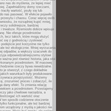
no nas do myślenia, że lepiej mieć
epiej. Zapełnialiśmy domy rzeczami,
traciły wartość, psuły się lub
do nas pasować. W efekcie pojawiło
 przesytu i chaosu. Coraz więcej osób
wniosku, że rozsądniej kupić mniej,
zeczy solidniejsze, bardziej
i trwalsze. Rzemiosło dobrze wpisuje
anę. Nie oferuje przedmiotów
h, lecz takich, które mogą służyć
zeć się z godnością i zyskiwać
 podejście jest korzystne nie tylko
 ale też ekologicznie. Mniej wyrzucania
ej odpadów, a większy szacunek do
rzyja odpowiedzialniejszemu stylowi
o ważna jest również historia, jaka stoi
wykonanym przedmiotem. W masowej
chodzenie rzeczy bywa niewidzialne.
to je stworzył, z czego dokładnie
 jakich warunkach były produkowane.
rzywraca przejrzystość. Możemy
ę, zrozumieć proces i zobaczyć, ile
 dany efekt. To zmienia relację
wiekiem a przedmiotem. Przestajemy
eczy jako chwilowe narzędzia, a
ostrzegać ich wartość oraz
W ten sposób codzienne otoczenie
 tylko funkcjonalne, ale też bardziej
om urządzony z myślą o jakości nie
susowy. Może być prosty, ale spójny,