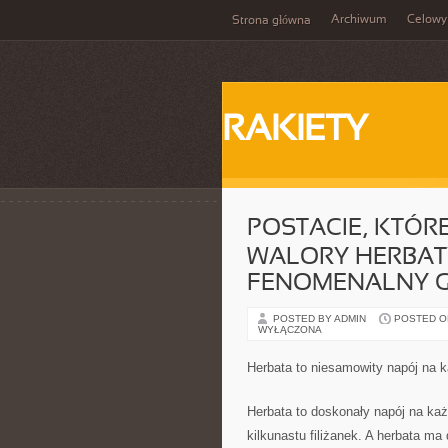
Archiwum
Celowy
Strona główna
RAKIETY
POSTACIE, KTÓR
WALORY HERBAT
FENOMENALNY G
POSTED BY ADMIN
POSTED ON 
WYŁĄCZONA
Herbata to niesamowity napój na 
Herbata to doskonały napój na ka
kilkunastu filiżanek. A herbata m