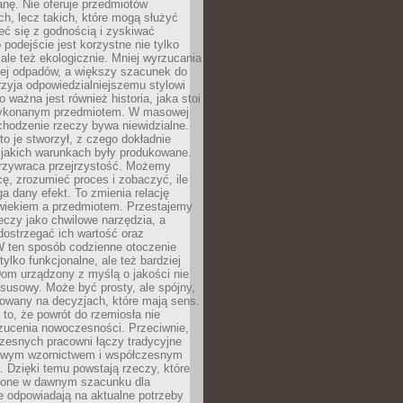
anę. Nie oferuje przedmiotów
h, lecz takich, które mogą służyć
zeć się z godnością i zyskiwać
 podejście jest korzystne nie tylko
 ale też ekologicznie. Mniej wyrzucania
ej odpadów, a większy szacunek do
rzyja odpowiedzialniejszemu stylowi
o ważna jest również historia, jaka stoi
wykonanym przedmiotem. W masowej
chodzenie rzeczy bywa niewidzialne.
to je stworzył, z czego dokładnie
 jakich warunkach były produkowane.
rzywraca przejrzystość. Możemy
ę, zrozumieć proces i zobaczyć, ile
 dany efekt. To zmienia relację
wiekiem a przedmiotem. Przestajemy
eczy jako chwilowe narzędzia, a
ostrzegać ich wartość oraz
W ten sposób codzienne otoczenie
 tylko funkcjonalne, ale też bardziej
om urządzony z myślą o jakości nie
susowy. Może być prosty, ale spójny,
dowany na decyzjach, które mają sens.
 to, że powrót do rzemiosła nie
zucenia nowoczesności. Przeciwnie,
zesnych pracowni łączy tradycyjne
nowym wzornictwem i współczesnym
. Dzięki temu powstają rzeczy, które
ione w dawnym szacunku dla
le odpowiadają na aktualne potrzeby