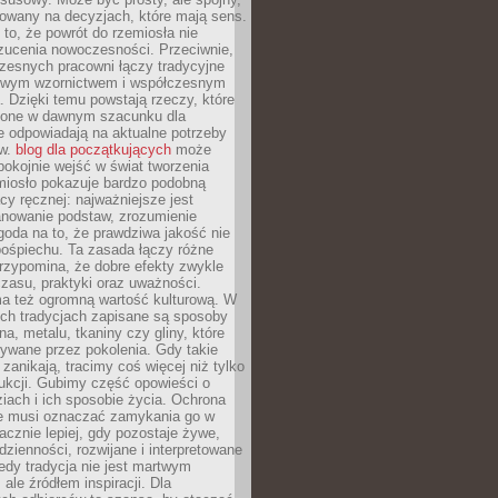
dowany na decyzjach, które mają sens.
 to, że powrót do rzemiosła nie
zucenia nowoczesności. Przeciwnie,
zesnych pracowni łączy tradycyjne
nowym wzornictwem i współczesnym
. Dzięki temu powstają rzeczy, które
ione w dawnym szacunku dla
le odpowiadają na aktualne potrzeby
ów.
blog dla początkujących
może
pokojnie wejść w świat tworzenia
emiosło pokazuje bardzo podobną
cy ręcznej: najważniejsze jest
anowanie podstaw, zrozumienie
zgoda na to, że prawdziwa jakość nie
pośpiechu. Ta zasada łączy różne
przypomina, że dobre efekty zwykle
czasu, praktyki oraz uważności.
a też ogromną wartość kulturową. W
ych tradycjach zapisane są sposoby
na, metalu, tkaniny czy gliny, które
ywane przez pokolenia. Gdy takie
 zanikają, tracimy coś więcej niż tylko
ukcji. Gubimy część opowieści o
ziach i ich sposobie życia. Ochrona
ie musi oznaczać zamykania go w
cznie lepiej, gdy pozostaje żywe,
zienności, rozwijane i interpretowane
dy tradycja nie jest martwym
ale źródłem inspiracji. Dla