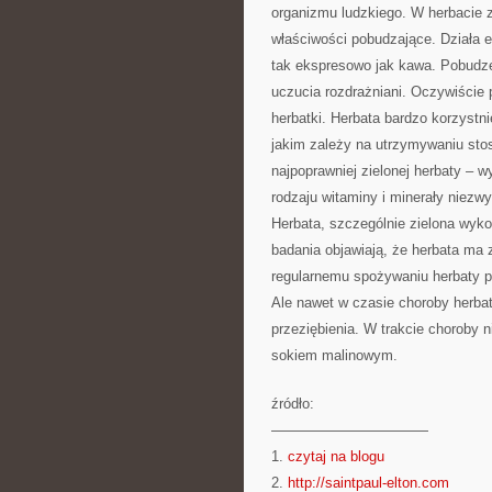
organizmu ludzkiego. W herbacie z
właściwości pobudzające. Działa 
tak ekspresowo jak kawa. Pobudzen
uczucia rozdrażniani. Oczywiście 
herbatki. Herbata bardzo korzystni
jakim zależy na utrzymywaniu stos
najpoprawniej zielonej herbaty – w
rodzaju witaminy i minerały niez
Herbata, szczególnie zielona wyk
badania objawiają, że herbata ma 
regularnemu spożywaniu herbaty p
Ale nawet w czasie choroby herba
przeziębienia. W trakcie choroby 
sokiem malinowym.
źródło:
———————————
1.
czytaj na blogu
2.
http://saintpaul-elton.com