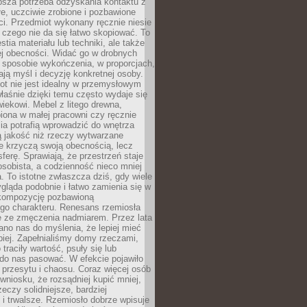
ębsza potrzeba odzyskania kontaktu z
łe, uczciwie zrobione i pozbawione
i. Przedmiot wykonany ręcznie niesie
 czego nie da się łatwo skopiować. To
stia materiału lub techniki, ale także
ej obecności. Widać go w drobnych
 sposobie wykończenia, w proporcjach,
ają myśl i decyzję konkretnej osoby.
ot nie jest idealny w przemysłowym
właśnie dzięki temu często wydaje się
wiekowi. Mebel z litego drewna,
iona w małej pracowni czy ręcznie
lia potrafią wprowadzić do wnętrza
ą jakość niż rzeczy wytwarzane
e krzyczą swoją obecnością, lecz
ferę. Sprawiają, że przestrzeń staje
 osobista, a codzienność nieco mniej
 To istotne zwłaszcza dziś, gdy wiele
ląda podobnie i łatwo zamienia się w
kompozycję pozbawioną
ego charakteru. Renesans rzemiosła
e ze zmęczenia nadmiarem. Przez lata
no nas do myślenia, że lepiej mieć
epiej. Zapełnialiśmy domy rzeczami,
traciły wartość, psuły się lub
do nas pasować. W efekcie pojawiło
 przesytu i chaosu. Coraz więcej osób
wniosku, że rozsądniej kupić mniej,
zeczy solidniejsze, bardziej
i trwalsze. Rzemiosło dobrze wpisuje