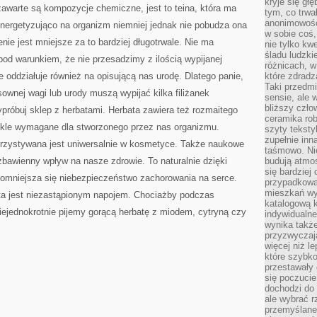
kryje się gł
HERBAT
awarte są kompozycje chemiczne, jest to teina, która ma
tym, co trwa
anonimowośc
energetyzująco na organizm niemniej jednak nie pobudza ona
w sobie coś,
ie jest mniejsze za to bardziej długotrwale. Nie ma
nie tylko kwe
śladu ludzki
pod warunkiem, że nie przesadzimy z ilością wypijanej
różnicach, w
e oddziałuje również na opisującą nas urodę. Dlatego panie,
które zdradz
Taki przedmi
ownej wagi lub urody muszą wypijać kilka filiżanek
sensie, ale 
bliższy czło
ypróbuj sklep z herbatami. Herbata zawiera też rozmaitego
ceramika rob
wykle wymagane dla stworzonego przez nas organizmu.
szyty teksty
zupełnie inn
orzystywana jest uniwersalnie w kosmetyce. Także naukowe
taśmowo. Ni
zbawienny wpływ na nasze zdrowie. To naturalnie dzięki
budują atmos
się bardziej
omniejsza się niebezpieczeństwo zachorowania na serce.
przypadkowa.
mieszkań wyg
ta jest niezastąpionym napojem. Chociażby podczas
katalogową 
niejednokrotnie pijemy gorącą herbatę z miodem, cytryną czy
indywidualn
wynika takż
przyzwyczaja
więcej niż l
które szybko 
przestawały 
się poczucie
dochodzi do 
ale wybrać r
przemyślane 