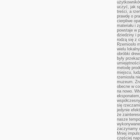
użytkownik
uczyć, jak s
treści, a rz
prawdę o pra
cierpliwe op
materiału i 
powstaje w 
dziedziny i 
rodzą się z 
Rzemiosło m
wielu lokaln
obróbki drew
były przekaz
umiejętności
metodę prod
miejscu, lud
rzemiosła n
muzeum. Zna
obecne w cod
na nowo. Wte
eksponatem, 
współczesny
się rzeczami
jedynie efe
że zaintere
nasze tempo
wykonywane 
zaczynamy u
Mniej impul
częściej nap