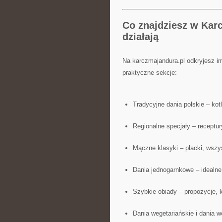
Co znajdziesz w Kar
działają
Na karczmajandura.pl odkryjesz i
praktyczne sekcje:
Tradycyjne dania polskie – kot
Regionalne specjały – receptu
Mączne klasyki – placki, wszy
Dania jednogarnkowe – idealne
Szybkie obiady – propozycje, 
Dania wegetariańskie i dania 