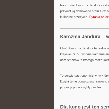
Na stronie Karczma Jandura czeka 
przywołują domowego stołu z dziec
kulinarne przeżycie.
Pytania od cz
Karczma Jandura – wi
Choć Karczma Jandura to realna r
krajowej nr 77, witryna karczmajan
dom smaków, z którego może korzy
To serwis gastronomiczny, w który
Dzięki temu odnajdziesz zarówno re
propozycje na zwykły posiłek.
Dla kogo jest ten se