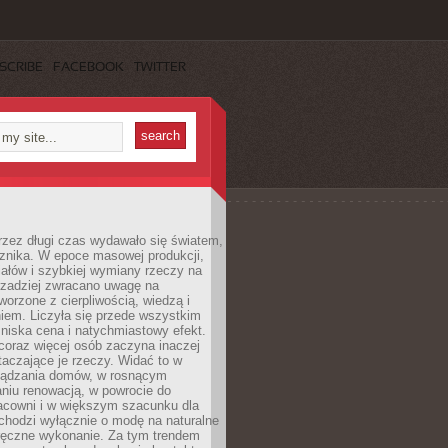
SCRIBE
FACEBOOK
TWITTER
rzez długi czas wydawało się światem,
 znika. W epoce masowej produkcji,
iałów i szybkiej wymiany rzeczy na
rzadziej zwracano uwagę na
worzone z cierpliwością, wiedzą i
iem. Liczyła się przede wszystkim
niska cena i natychmiastowy efekt.
coraz więcej osób zaczyna inaczej
taczające je rzeczy. Widać to w
ządzania domów, w rosnącym
niu renowacją, w powrocie do
racowni i w większym szacunku dla
 chodzi wyłącznie o modę na naturalne
ręczne wykonanie. Za tym trendem