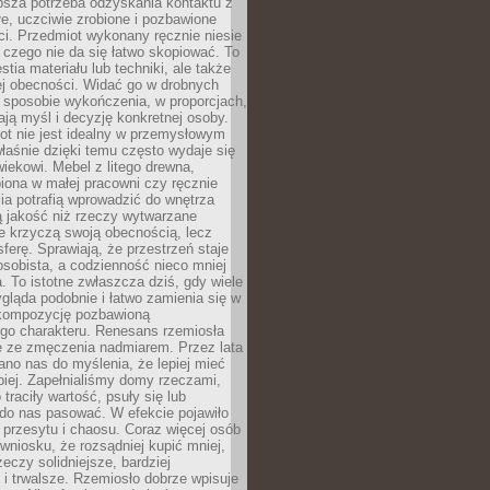
ębsza potrzeba odzyskania kontaktu z
łe, uczciwie zrobione i pozbawione
i. Przedmiot wykonany ręcznie niesie
 czego nie da się łatwo skopiować. To
stia materiału lub techniki, ale także
ej obecności. Widać go w drobnych
 sposobie wykończenia, w proporcjach,
ają myśl i decyzję konkretnej osoby.
ot nie jest idealny w przemysłowym
właśnie dzięki temu często wydaje się
wiekowi. Mebel z litego drewna,
iona w małej pracowni czy ręcznie
lia potrafią wprowadzić do wnętrza
ą jakość niż rzeczy wytwarzane
e krzyczą swoją obecnością, lecz
ferę. Sprawiają, że przestrzeń staje
 osobista, a codzienność nieco mniej
 To istotne zwłaszcza dziś, gdy wiele
ląda podobnie i łatwo zamienia się w
kompozycję pozbawioną
ego charakteru. Renesans rzemiosła
e ze zmęczenia nadmiarem. Przez lata
no nas do myślenia, że lepiej mieć
epiej. Zapełnialiśmy domy rzeczami,
traciły wartość, psuły się lub
do nas pasować. W efekcie pojawiło
 przesytu i chaosu. Coraz więcej osób
wniosku, że rozsądniej kupić mniej,
zeczy solidniejsze, bardziej
i trwalsze. Rzemiosło dobrze wpisuje