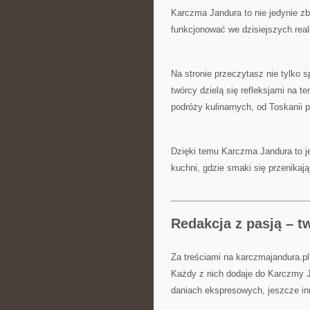
Karczma Jandura to nie jedynie zb
funkcjonować we dzisiejszych real
Na stronie przeczytasz nie tylko s
twórcy dzielą się refleksjami na te
podróży kulinarnych, od Toskanii 
Dzięki temu Karczma Jandura to j
kuchni, gdzie smaki się przenikaj
Redakcja z pasją – t
Za treściami na karczmajandura.pl 
Każdy z nich dodaje do Karczmy Ja
daniach ekspresowych, jeszcze in