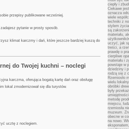
ciepły i zbu
Ciekawe jest
oznacza odr
obie przepisy publikowane wcześniej.
wiele współc
techniki z 
stylem życia
j zadajesz pytanie w prosty sposób.
są zakorzen
materiału, a
użytkownik
jrzysz klimat karczmy i dań, które jeszcze bardziej kuszą do
uczyć, jak s
treści, a rz
prawdę o pra
cierpliwe op
materiału i 
nej do Twojej kuchni – noclegi
powstaje w 
dziedziny i 
rodzą się z 
Rzemiosło m
yjna karczma, oferująca bogatą kartę dań oraz obsługę
wielu lokaln
obróbki drew
im lokal zmodernizował się dla turystów.
były przekaz
umiejętności
metodę prod
miejscu, lud
rzemiosła n
muzeum. Zna
obecne w cod
na nowo. Wte
czyć ucztę z noclegiem.
eksponatem, 