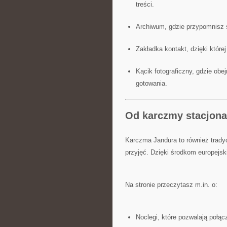
treści.
Archiwum, gdzie przypomnisz s
Zakładka kontakt, dzięki które
Kącik fotograficzny, gdzie obe
gotowania.
Od karczmy stacjonar
Karczma Jandura to również tradyc
przyjęć. Dzięki środkom europejsk
Na stronie przeczytasz m.in. o:
Noclegi, które pozwalają połą