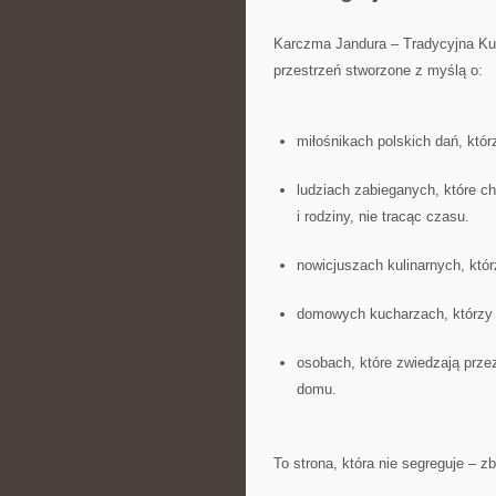
Karczma Jandura – Tradycyjna Ku
przestrzeń stworzone z myślą o:
miłośnikach polskich dań, któ
ludziach zabieganych, które c
i rodziny, nie tracąc czasu.
nowicjuszach kulinarnych, któ
domowych kucharzach, którzy s
osobach, które zwiedzają prze
domu.
To strona, która nie segreguje – z