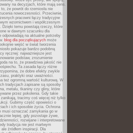
dowany na decyzjach, które mają sens.
 to, że powrót do rzemiosła nie
zucenia nowoczesności. Przeciwnie,
zesnych pracowni łączy tradycyjne
nowym wzornictwem i współczesnym
. Dzięki temu powstają rzeczy, które
ione w dawnym szacunku dla
le odpowiadają na aktualne potrzeby
ów.
blog dla początkujących
może
pokojnie wejść w świat tworzenia
emiosło pokazuje bardzo podobną
cy ręcznej: najważniejsze jest
anowanie podstaw, zrozumienie
zgoda na to, że prawdziwa jakość nie
pośpiechu. Ta zasada łączy różne
przypomina, że dobre efekty zwykle
czasu, praktyki oraz uważności.
a też ogromną wartość kulturową. W
ych tradycjach zapisane są sposoby
na, metalu, tkaniny czy gliny, które
ywane przez pokolenia. Gdy takie
 zanikają, tracimy coś więcej niż tylko
ukcji. Gubimy część opowieści o
ziach i ich sposobie życia. Ochrona
ie musi oznaczać zamykania go w
cznie lepiej, gdy pozostaje żywe,
zienności, rozwijane i interpretowane
dy tradycja nie jest martwym
ale źródłem inspiracji. Dla