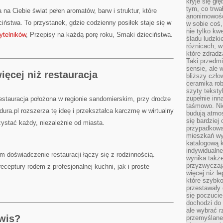
kryje się gł
tym, co trwa
na Ciebie świat pełen aromatów, barw i struktur, które
anonimowośc
iństwa. To przystanek, gdzie codzienny posiłek staje się w
w sobie coś,
nie tylko kwe
ytelników
, Przepisy na każdą porę roku, Smaki dzieciństwa.
śladu ludzki
różnicach, w
które zdradz
Taki przedmi
sensie, ale 
ęcej niż restauracja
bliższy czło
ceramika rob
szyty teksty
zupełnie inn
estauracja położona w regionie sandomierskim, przy drodze
taśmowo. Ni
dura.pl rozszerza tę ideę i przekształca karczmę w wirtualny
budują atmos
się bardziej
stać każdy, niezależnie od miasta.
przypadkowa.
mieszkań wyg
katalogową 
indywidualn
m doświadczenie restauracji łączy się z rodzinnością.
wynika takż
przyzwyczaja
ceptury rodem z profesjonalnej kuchni, jak i proste
więcej niż l
które szybko 
przestawały 
się poczucie
dochodzi do 
ale wybrać r
rwis?
przemyślane 