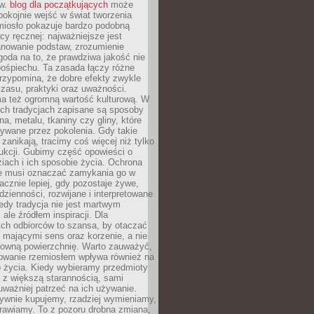
ów.
blog dla początkujących
może
pokojnie wejść w świat tworzenia
emiosło pokazuje bardzo podobną
cy ręcznej: najważniejsze jest
anowanie podstaw, zrozumienie
zgoda na to, że prawdziwa jakość nie
pośpiechu. Ta zasada łączy różne
przypomina, że dobre efekty zwykle
czasu, praktyki oraz uważności.
a też ogromną wartość kulturową. W
ych tradycjach zapisane są sposoby
na, metalu, tkaniny czy gliny, które
ywane przez pokolenia. Gdy takie
 zanikają, tracimy coś więcej niż tylko
ukcji. Gubimy część opowieści o
ziach i ich sposobie życia. Ochrona
ie musi oznaczać zamykania go w
cznie lepiej, gdy pozostaje żywe,
zienności, rozwijane i interpretowane
dy tradycja nie jest martwym
ale źródłem inspiracji. Dla
ch odbiorców to szansa, by otaczać
 mającymi sens oraz korzenie, a nie
ktowną powierzchnię. Warto zauważyć,
sowanie rzemiosłem wpływa również na
 życia. Kiedy wybieramy przedmioty
z większą starannością, sami
ważniej patrzeć na ich używanie.
sywnie kupujemy, rzadziej wymieniamy,
rawiamy. To z pozoru drobna zmiana,