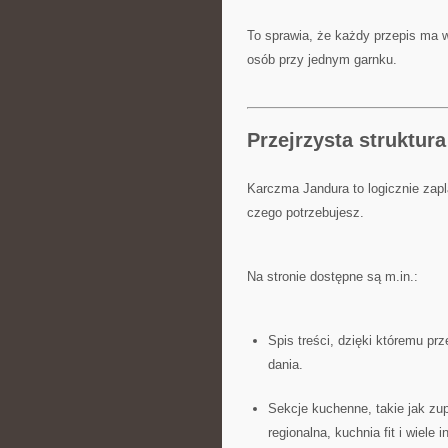
To sprawia, że każdy przepis ma w
osób przy jednym garnku.
Przejrzysta struktura
Karczma Jandura to logicznie zap
czego potrzebujesz.
Na stronie dostępne są m.in.:
Spis treści, dzięki któremu pr
dania.
Sekcje kuchenne, takie jak zup
regionalna, kuchnia fit i wiele