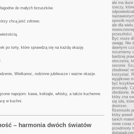
ale ma duże
rzeczy, któr
 i łagodne do małych brzuszków.
odpowiedzial
nastawionym 
sposób myśl
którzy chcą jeść zdrowo.
ale dla wiel
nowoczesnej 
przeszłości,
wieżością.
Być może dl
uwagę. Nie d
k po torty, które sprawdzą się na każdą okazję.
dawnymi czas
rozumiemy c
bardziej pra
.
otoczenia, k
sezonie. Sz
zbudować rel
dzenie, Wielkanoc, rodzinne jubileusze i ważne okazje.
korzystać. 
wyjątkowo tr
być krzykli
przesady. C
obrobione, t
ęcone napojom: kawa, koktajle, whisky, a także kuchenne
który zna sw
racę w kuchni.
się siła, któ
dostrzec.
Rzemiosło p
który powoli
tanich mater
nowe coraz 
ność – harmonia dwóch światów
przedmioty t
doświadczen