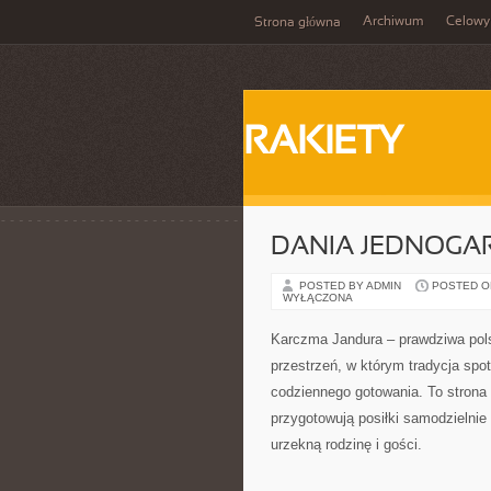
Archiwum
Celowy
Strona główna
RAKIETY
DANIA JEDNOGA
POSTED BY ADMIN
POSTED ON 
WYŁĄCZONA
Karczma Jandura – prawdziwa polsk
przestrzeń, w którym tradycja spo
codziennego gotowania. To strona 
przygotowują posiłki samodzielnie 
urzekną rodzinę i gości.