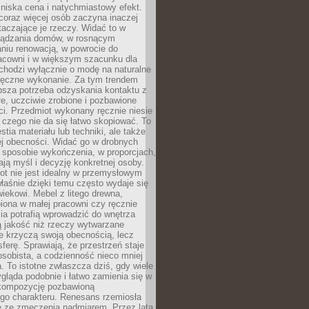
niska cena i natychmiastowy efekt.
coraz więcej osób zaczyna inaczej
taczające je rzeczy. Widać to w
ządzania domów, w rosnącym
niu renowacją, w powrocie do
racowni i w większym szacunku dla
 chodzi wyłącznie o modę na naturalne
ręczne wykonanie. Za tym trendem
ębsza potrzeba odzyskania kontaktu z
łe, uczciwie zrobione i pozbawione
i. Przedmiot wykonany ręcznie niesie
 czego nie da się łatwo skopiować. To
stia materiału lub techniki, ale także
ej obecności. Widać go w drobnych
 sposobie wykończenia, w proporcjach,
ają myśl i decyzję konkretnej osoby.
ot nie jest idealny w przemysłowym
właśnie dzięki temu często wydaje się
wiekowi. Mebel z litego drewna,
iona w małej pracowni czy ręcznie
lia potrafią wprowadzić do wnętrza
ą jakość niż rzeczy wytwarzane
e krzyczą swoją obecnością, lecz
ferę. Sprawiają, że przestrzeń staje
 osobista, a codzienność nieco mniej
 To istotne zwłaszcza dziś, gdy wiele
ląda podobnie i łatwo zamienia się w
kompozycję pozbawioną
ego charakteru. Renesans rzemiosła
e ze zmęczenia nadmiarem. Przez lata