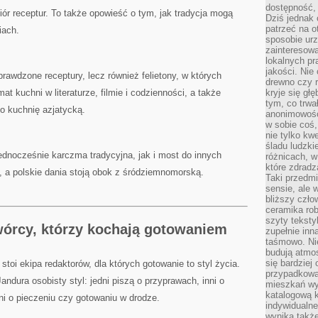
dostępność, 
iór receptur. To także opowieść o tym, jak tradycja mogą
Dziś jednak 
patrzeć na o
iach.
sposobie ur
zainteresowa
lokalnych p
jakości. Nie
prawdzone receptury, lecz również felietony, w których
drewno czy 
mat kuchni w literaturze, filmie i codzienności, a także
kryje się gł
tym, co trwa
po kuchnię azjatycką.
anonimowośc
w sobie coś,
nie tylko kwe
śladu ludzki
ednocześnie karczma tradycyjna, jak i most do innych
różnicach, w
które zdradz
ą, a polskie dania stoją obok z śródziemnomorską.
Taki przedmi
sensie, ale 
bliższy czło
ceramika rob
szyty teksty
wórcy, którzy kochają gotowaniem
zupełnie inn
taśmowo. Ni
budują atmos
się bardziej
stoi ekipa redaktorów, dla których gotowanie to styl życia.
przypadkowa.
ndura osobisty styl: jedni piszą o przyprawach, inni o
mieszkań wyg
katalogową 
ni o pieczeniu czy gotowaniu w drodze.
indywidualn
wynika takż