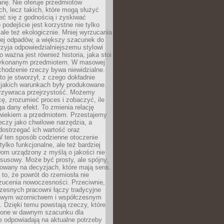
anę. Nie oferuje przedmiotów
h, lecz takich, które mogą służyć
zeć się z godnością i zyskiwać
 podejście jest korzystne nie tylko
 ale też ekologicznie. Mniej wyrzucania
ej odpadów, a większy szacunek do
rzyja odpowiedzialniejszemu stylowi
o ważna jest również historia, jaka stoi
wykonanym przedmiotem. W masowej
chodzenie rzeczy bywa niewidzialne.
to je stworzył, z czego dokładnie
 jakich warunkach były produkowane.
rzywraca przejrzystość. Możemy
ę, zrozumieć proces i zobaczyć, ile
 dany efekt. To zmienia relację
wiekiem a przedmiotem. Przestajemy
eczy jako chwilowe narzędzia, a
ostrzegać ich wartość oraz
W ten sposób codzienne otoczenie
 tylko funkcjonalne, ale też bardziej
om urządzony z myślą o jakości nie
susowy. Może być prosty, ale spójny,
dowany na decyzjach, które mają sens.
 to, że powrót do rzemiosła nie
zucenia nowoczesności. Przeciwnie,
zesnych pracowni łączy tradycyjne
nowym wzornictwem i współczesnym
. Dzięki temu powstają rzeczy, które
ione w dawnym szacunku dla
le odpowiadają na aktualne potrzeby