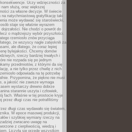
 konsekwencje. Uczy wdzięczności za
e nam służą, oraz większej
ności za własne decyzje. W świecie
na natychmiastową gratyfikację taki
enia może wydawać się staroświecki,
u osób staje się właśnie wyrazem
dojrzałości. Nie chodzi o powrót do
 lecz o mądrzejszy wybór przyszłości.
atego rzemiosło znów przyciąga
latego, że wszyscy nagle zatęsknili za
ami, ale dlatego, że coraz lepiej
enę bylejakości. Chcemy domów
wdziwych, rzeczy bardziej trwałych i
tóre nie rozpada się po jednym
ukamy przedmiotów, z którymi da się
ację, a nie tylko przez chwilę z nich
Rzemiosło odpowiada na tę potrzebę
afnie. Przypomina, że piękno nie musi
we, a jakość nie zawsze wymaga
zasem wystarczy drewno dobrze
kanina starannie uszyta i człowiek,
ój fach. Właśnie w tej prostocie kryje
rej przez długi czas nie potrafiliśmy
rzez długi czas wydawało się światem,
 znika. W epoce masowej produkcji,
iałów i szybkiej wymiany rzeczy na
rzadziej zwracano uwagę na
worzone z cierpliwością, wiedzą i
iem. Liczyła się przede wszystkim