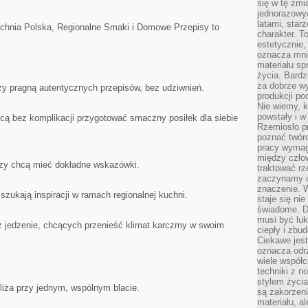
się w tę zmi
jednorazowyc
latami, star
chnia Polska, Regionalne Smaki i Domowe Przepisy to
charakter. To
estetycznie,
oznacza mni
materiału sp
życia. Bardz
za dobrze 
rzy pragną autentycznych przepisów, bez udziwnień.
produkcji po
Nie wiemy, k
powstały i w
hcą bez komplikacji przygotować smaczny posiłek dla siebie
Rzemiosło p
poznać twórc
pracy wymaga
między czło
rzy chcą mieć dokładne wskazówki.
traktować rz
zaczynamy d
znaczenie. 
zukają inspiracji w ramach regionalnej kuchni.
staje się nie
świadome. D
musi być luk
z jedzenie, chcących przenieść klimat karczmy w swoim
ciepły i zbu
Ciekawe jest
oznacza odr
wiele współc
techniki z 
stylem życia
bliża przy jednym, wspólnym blacie.
są zakorzen
materiału, a