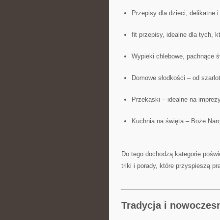
Przepisy dla dzieci, delikatne
fit przepisy, idealne dla tych, 
Wypieki chlebowe, pachnące ś
Domowe słodkości – od szarlote
Przekąski – idealne na imprezy
Kuchnia na święta – Boże Naro
Do tego dochodzą kategorie poświ
triki i porady, które przyspieszą p
Tradycja i nowoczes