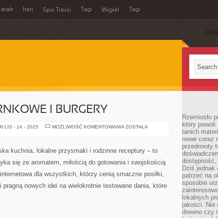
 atak
Iran
Tagi
Tagi
Spis Treści
Węgiel
SUB
RNKOWE I BURGERY
Rzemiosło p
który powoli
DANIA
LIS - 14 - 2025
MOŻLIWOŚĆ KOMENTOWANIA
ZOSTAŁA
tanich mater
JEDNOGARNKOWE
I
nowe coraz 
BURGERY
przedmioty t
a kuchnia, lokalne przysmaki i rodzinne receptury – to
doświadczen
dostępność, 
tyka się ze aromatem, miłością do gotowania i swojskością
Dziś jednak 
internetowa dla wszystkich, którzy cenią smaczne posiłki,
patrzeć na o
sposobie ur
i pragną nowych idei na wielokrotnie testowane dania, które
zainteresowa
lokalnych p
jakości. Nie
drewno czy 