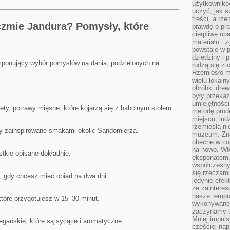
użytkownik
uczyć, jak s
treści, a rz
czmie Jandura? Pomysły, które
prawdę o pra
cierpliwe op
materiału i 
powstaje w 
dziedziny i 
mponujący wybór pomysłów na dania, podzielonych na
rodzą się z 
Rzemiosło m
wielu lokaln
obróbki drew
były przekaz
umiejętności
lety, potrawy mięsne, które kojarzą się z babcinym stołem.
metodę prod
miejscu, lud
rzemiosła n
ry zainspirowane smakami okolic Sandomierza.
muzeum. Zna
obecne w cod
na nowo. Wte
stkie opisane dokładnie.
eksponatem, 
współczesny
się rzeczami
, gdy chcesz mieć obiad na dwa dni.
jedynie efe
że zaintere
nasze tempo
które przygotujesz w 15–30 minut.
wykonywane 
zaczynamy u
Mniej impul
wegańskie, które są sycące i aromatyczne.
częściej nap