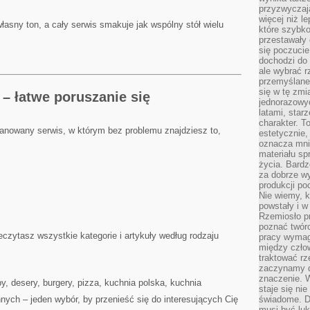
przyzwyczaja
więcej niż l
łasny ton, a cały serwis smakuje jak wspólny stół wielu
które szybko 
przestawały 
się poczucie
dochodzi do 
ale wybrać r
przemyślane 
się w tę zmi
 – łatwe poruszanie się
jednorazowyc
latami, star
charakter. To
lanowany serwis, w którym bez problemu znajdziesz to,
estetycznie,
oznacza mni
materiału sp
życia. Bardz
za dobrze 
produkcji po
Nie wiemy, k
powstały i w
Rzemiosło p
poznać twórc
zeczytasz wszystkie kategorie i artykuły według rodzaju
pracy wymaga
między czło
traktować rz
zaczynamy d
znaczenie. 
y, desery, burgery, pizza, kuchnia polska, kuchnia
staje się nie
 innych – jeden wybór, by przenieść się do interesujących Cię
świadome. D
musi być luk