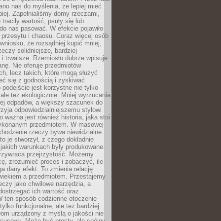
no nas do myślenia, że lepiej mieć
epiej. Zapełnialiśmy domy rzeczami,
traciły wartość, psuły się lub
do nas pasować. W efekcie pojawiło
 przesytu i chaosu. Coraz więcej osób
wniosku, że rozsądniej kupić mniej,
zeczy solidniejsze, bardziej
i trwalsze. Rzemiosło dobrze wpisuje
anę. Nie oferuje przedmiotów
h, lecz takich, które mogą służyć
zeć się z godnością i zyskiwać
 podejście jest korzystne nie tylko
 ale też ekologicznie. Mniej wyrzucania
ej odpadów, a większy szacunek do
rzyja odpowiedzialniejszemu stylowi
o ważna jest również historia, jaka stoi
wykonanym przedmiotem. W masowej
chodzenie rzeczy bywa niewidzialne.
to je stworzył, z czego dokładnie
 jakich warunkach były produkowane.
rzywraca przejrzystość. Możemy
ę, zrozumieć proces i zobaczyć, ile
 dany efekt. To zmienia relację
wiekiem a przedmiotem. Przestajemy
eczy jako chwilowe narzędzia, a
ostrzegać ich wartość oraz
W ten sposób codzienne otoczenie
 tylko funkcjonalne, ale też bardziej
om urządzony z myślą o jakości nie
susowy. Może być prosty, ale spójny,