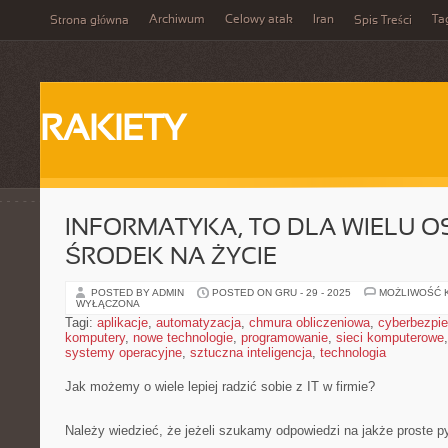
Archiwum
Celowy atak
Iran
Ta
Strona główna
Spis Treści
RAKIETY
INFORMATYKA, TO DLA WIELU OS
ŚRODEK NA ŻYCIE
POSTED BY ADMIN
POSTED ON GRU - 29 - 2025
MOŻLIWOŚĆ 
WYŁĄCZONA
Tagi:
aplikacje
,
automatyzacja
,
chmura obliczeniowa
,
cyberbezpi
komputery
,
nowe technologie
,
programowanie
,
sieci komputerowe
systemy operacyjne
,
sztuczna inteligencja
,
technologia
Jak możemy o wiele lepiej radzić sobie z IT w firmie?
Należy wiedzieć, że jeżeli szukamy odpowiedzi na jakże proste p