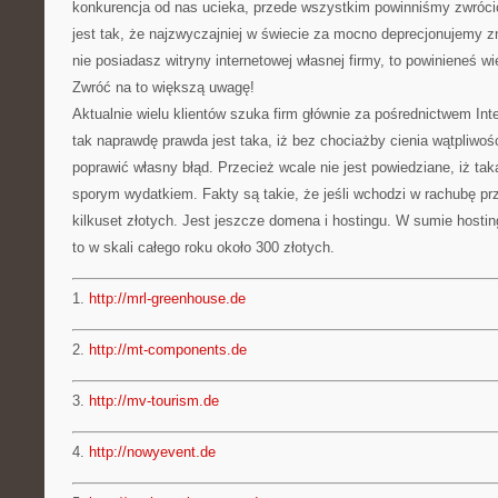
konkurencja od nas ucieka, przede wszystkim powinniśmy zwróc
jest tak, że najzwyczajniej w świecie za mocno deprecjonujemy z
nie posiadasz witryny internetowej własnej firmy, to powinieneś wi
Zwróć na to większą uwagę!
Aktualnie wielu klientów szuka firm głównie za pośrednictwem Inte
tak naprawdę prawda jest taka, iż bez chociażby cienia wątpliwośc
poprawić własny błąd. Przecież wcale nie jest powiedziane, iż tak
sporym wydatkiem. Fakty są takie, że jeśli wchodzi w rachubę pr
kilkuset złotych. Jest jeszcze domena i hostingu. W sumie hosti
to w skali całego roku około 300 złotych.
1.
http://mrl-greenhouse.de
2.
http://mt-components.de
3.
http://mv-tourism.de
4.
http://nowyevent.de